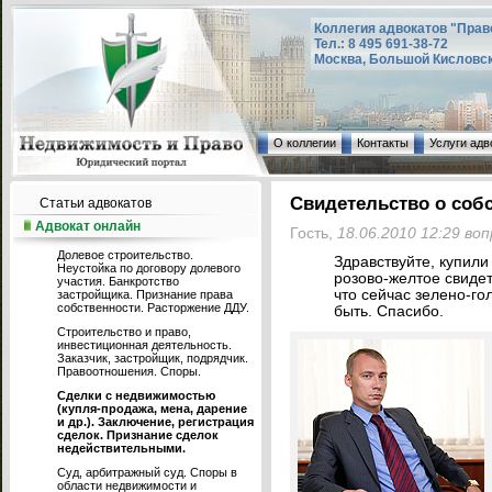
Коллегия адвокатов "Прав
Тел.: 8 495 691-38-72
Москва, Большой Кисловский
О коллегии
Контакты
Услуги адв
Свидетельство о соб
Статьи адвокатов
Адвокат онлайн
Гость,
18.06.2010 12:29 во
Долевое строительство.
Здравствуйте, купили
Неустойка по договору долевого
розово-желтое свидет
участия. Банкротство
что сейчас зелено-го
застройщика. Признание права
собственности. Расторжение ДДУ.
быть. Спасибо.
Строительство и право,
инвестиционная деятельность.
Заказчик, застройщик, подрядчик.
Правоотношения. Споры.
Сделки с недвижимостью
(купля-продажа, мена, дарение
и др.). Заключение, регистрация
сделок. Признание сделок
недействительными.
Суд, арбитражный суд. Споры в
области недвижимости и