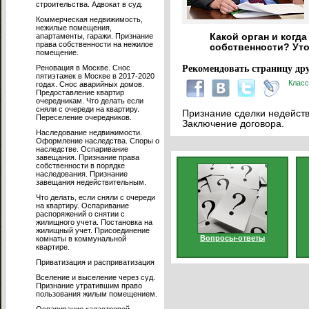
строительства. Адвокат в суд.
Коммерческая недвижимость,
нежилые помещения,
апартаменты, гаражи. Признание
Какой орган и когд
права собственности на нежилое
собственности? Уто
помещение.
Реновация в Москве. Снос
Рекомендовать страницу дру
пятиэтажек в Москве в 2017-2020
Класс
годах. Снос аварийных домов.
Предоставление квартир
очередникам. Что делать если
сняли с очереди на квартиру.
Признание сделки недейств
Переселение очередников.
Заключение договора.
Наследование недвижимости.
Оформление наследства. Споры о
наследстве. Оспаривание
завещания. Признание права
собственности в порядке
наследования. Признание
завещания недействительным.
Что делать, если сняли с очереди
на квартиру. Оспаривание
распоряжений о снятии с
жилищного учета. Постановка на
жилищный учет. Присоединение
Вопросы-ответы
комнаты в коммунальной
квартире.
Приватизация и расприватизация
Вселение и выселение через суд.
Признание утратившим право
пользования жилым помещением.