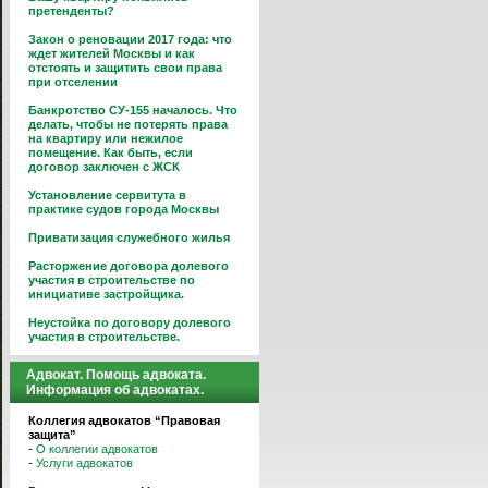
претенденты?
Закон о реновации 2017 года: что
ждет жителей Москвы и как
отстоять и защитить свои права
при отселении
Банкротство СУ-155 началось. Что
делать, чтобы не потерять права
на квартиру или нежилое
помещение. Как быть, если
договор заключен с ЖСК
Установление сервитута в
практике судов города Москвы
Приватизация служебного жилья
Расторжение договора долевого
участия в строительстве по
инициативе застройщика.
Неустойка по договору долевого
участия в строительстве.
Адвокат. Помощь адвоката.
Информация об адвокатах.
Коллегия адвокатов “Правовая
защита”
-
О коллегии адвокатов
-
Услуги адвокатов