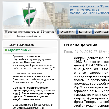
Коллегия адвокатов "Прав
Тел.: 8 495 691-38-72
Москва, Большой Кисловский
О коллегии
Контакты
Услуги адв
Отмена дарения
Статьи адвокатов
Адвокат онлайн
Гость,
21.04.2010 17:40 во
Долевое строительство.
Добрый день!У меня 
Неустойка по договору долевого
1983г.Брак по настоя
участия. Банкротство
детей( 1984.1986г.и1
застройщика. Признание права
собственности. Расторжение ДДУ.
мной,младшая 1996г.
в приватизированной 
Строительство и право,
мужа,свекровь,свекра
инвестиционная деятельность.
Заказчик, застройщик, подрядчик.
мужем не проживаю.Д
Правоотношения. Споры.
проживает со своей 
2гр.3ст.инвалидности
Сделки с недвижимостью
(купля-продажа, мена, дарение
взрослая дочь 1974г.
и др.). Заключение, регистрация
узнала,что муж и св
сделок. Признание сделок
квартиру(где прописан
недействительными.
брака.Теперь она соб
Суд, арбитражный суд. Споры в
этой ситуации оспор
области недвижимости и