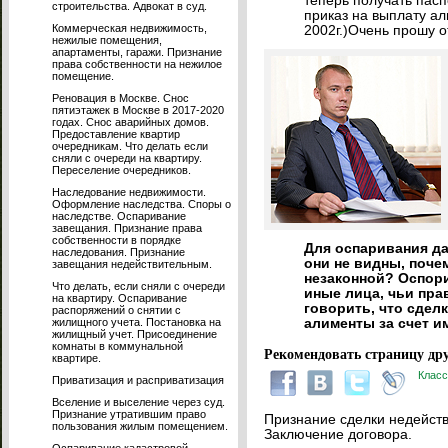
теперь получать пасп
строительства. Адвокат в суд.
приказ на выплату а
Коммерческая недвижимость,
2002г.)Очень прошу о
нежилые помещения,
апартаменты, гаражи. Признание
права собственности на нежилое
помещение.
Реновация в Москве. Снос
пятиэтажек в Москве в 2017-2020
годах. Снос аварийных домов.
Предоставление квартир
очередникам. Что делать если
сняли с очереди на квартиру.
Переселение очередников.
Наследование недвижимости.
Оформление наследства. Споры о
наследстве. Оспаривание
завещания. Признание права
собственности в порядке
Для оспаривания да
наследования. Признание
они не видны, поче
завещания недействительным.
незаконной? Оспори
Что делать, если сняли с очереди
иные лица, чьи пра
на квартиру. Оспаривание
говорить, что сдел
распоряжений о снятии с
жилищного учета. Постановка на
алименты за счет и
жилищный учет. Присоединение
комнаты в коммунальной
Рекомендовать страницу дру
квартире.
Класс
Приватизация и расприватизация
Вселение и выселение через суд.
Признание утратившим право
Признание сделки недейств
пользования жилым помещением.
Заключение договора.