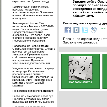
Здравствуйте Ольга
строительства. Адвокат в суд.
порядка пользовани
Коммерческая недвижимость,
определяется свиде
нежилые помещения,
вы сейчас живёте, в
апартаменты, гаражи. Признание
права собственности на нежилое
обяжет жить
помещение.
Рекомендовать страницу дру
Реновация в Москве. Снос
пятиэтажек в Москве в 2017-2020
Класс
годах. Снос аварийных домов.
Предоставление квартир
очередникам. Что делать если
сняли с очереди на квартиру.
Признание сделки недейств
Переселение очередников.
Заключение договора.
Наследование недвижимости.
Оформление наследства. Споры о
наследстве. Оспаривание
завещания. Признание права
собственности в порядке
наследования. Признание
завещания недействительным.
Что делать, если сняли с очереди
на квартиру. Оспаривание
распоряжений о снятии с
жилищного учета. Постановка на
жилищный учет. Присоединение
Вопросы-ответы
комнаты в коммунальной
квартире.
Приватизация и расприватизация
Вселение и выселение через суд.
Признание утратившим право
пользования жилым помещением.