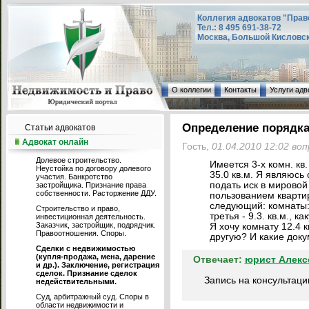
Коллегия адвокатов "Прав
Тел.: 8 495 691-38-72
Москва, Большой Кисловский
О коллегии
Контакты
Услуги адв
Определение порядк
Статьи адвокатов
Адвокат онлайн
Гость,
01.04.2010 12:02 во
Долевое строительство.
Имеется 3-х комн. кв
Неустойка по договору долевого
35.0 кв.м. Я являюсь
участия. Банкротство
подать иск в мировой
застройщика. Признание права
собственности. Расторжение ДДУ.
пользованием квартир
следующий: комнаты: п
Строительство и право,
третья - 9.3. кв.м., 
инвестиционная деятельность.
Заказчик, застройщик, подрядчик.
Я хочу комнату 12.4 
Правоотношения. Споры.
другую? И какие док
Сделки с недвижимостью
(купля-продажа, мена, дарение
Отвечает:
юрист Алекс
и др.). Заключение, регистрация
сделок. Признание сделок
Запись на консультаци
недействительными.
Суд, арбитражный суд. Споры в
области недвижимости и