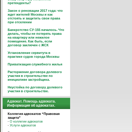
претенденты?
Закон о реновации 2017 года: что
ждет жителей Москвы и как
отстоять и защитить свои права
при отселении
Банкротство СУ-155 началось. Что
делать, чтобы не потерять права
на квартиру или нежилое
помещение. Как быть, если
договор заключен с ЖСК
Установление сервитута в
практике судов города Москвы
Приватизация служебного жилья
Расторжение договора долевого
участия в строительстве по
инициативе застройщика.
Неустойка по договору долевого
участия в строительстве.
Адвокат. Помощь адвоката.
Информация об адвокатах.
Коллегия адвокатов “Правовая
защита”
-
О коллегии адвокатов
-
Услуги адвокатов