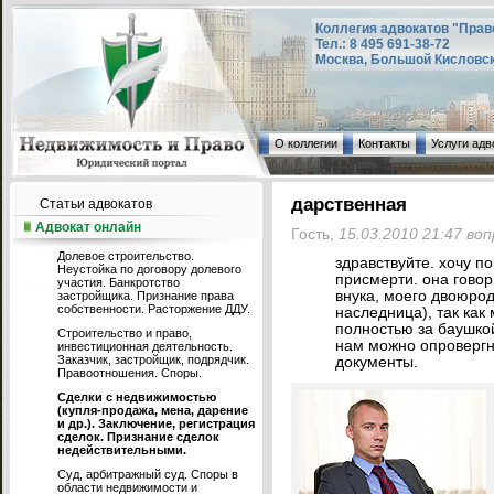
Коллегия адвокатов "Прав
Тел.: 8 495 691-38-72
Москва, Большой Кисловский
О коллегии
Контакты
Услуги адв
дарственная
Статьи адвокатов
Адвокат онлайн
Гость,
15.03.2010 21:47 во
Долевое строительство.
здравствуйте. хочу по
Неустойка по договору долевого
присмерти. она говор
участия. Банкротство
внука, моего двоюрод
застройщика. Признание права
собственности. Расторжение ДДУ.
наследница), так как
полностью за баушкой 
Строительство и право,
нам можно опровергн
инвестиционная деятельность.
Заказчик, застройщик, подрядчик.
документы.
Правоотношения. Споры.
Сделки с недвижимостью
(купля-продажа, мена, дарение
и др.). Заключение, регистрация
сделок. Признание сделок
недействительными.
Суд, арбитражный суд. Споры в
области недвижимости и