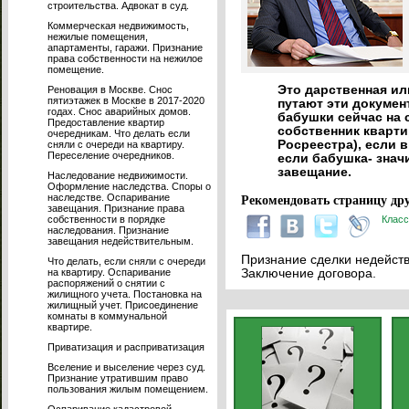
строительства. Адвокат в суд.
Коммерческая недвижимость,
нежилые помещения,
апартаменты, гаражи. Признание
права собственности на нежилое
помещение.
Это дарственная и
Реновация в Москве. Снос
пятиэтажек в Москве в 2017-2020
путают эти докумен
годах. Снос аварийных домов.
бабушки сейчас на с
Предоставление квартир
собственник кварти
очередникам. Что делать если
Росреестра), если в
сняли с очереди на квартиру.
Переселение очередников.
если бабушка- знач
завещание.
Наследование недвижимости.
Оформление наследства. Споры о
наследстве. Оспаривание
Рекомендовать страницу дру
завещания. Признание права
собственности в порядке
Класс
наследования. Признание
завещания недействительным.
Признание сделки недейств
Что делать, если сняли с очереди
на квартиру. Оспаривание
Заключение договора.
распоряжений о снятии с
жилищного учета. Постановка на
жилищный учет. Присоединение
комнаты в коммунальной
квартире.
Приватизация и расприватизация
Вселение и выселение через суд.
Признание утратившим право
пользования жилым помещением.