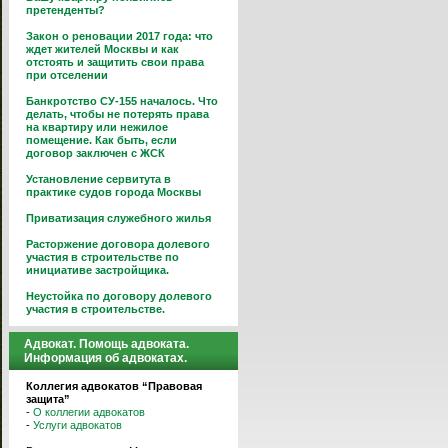
претенденты?
Закон о реновации 2017 года: что
ждет жителей Москвы и как
отстоять и защитить свои права
при отселении
Банкротство СУ-155 началось. Что
делать, чтобы не потерять права
на квартиру или нежилое
помещение. Как быть, если
договор заключен с ЖСК
Установление сервитута в
практике судов города Москвы
Приватизация служебного жилья
Расторжение договора долевого
участия в строительстве по
инициативе застройщика.
Неустойка по договору долевого
участия в строительстве.
Адвокат. Помощь адвоката.
Информация об адвокатах.
Коллегия адвокатов “Правовая
защита”
-
О коллегии адвокатов
-
Услуги адвокатов