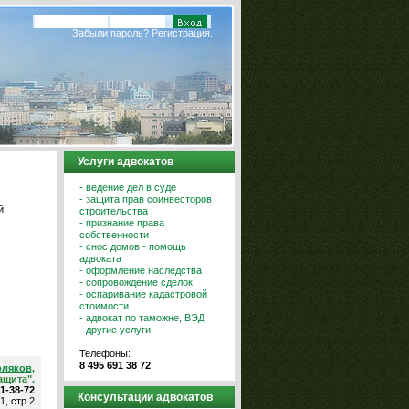
Забыли пароль?
Регистрация.
Услуги адвокатов
- ведение дел в суде
- защита прав соинвесторов
й
строительства
- признание права
собственности
- снос домов - помощь
адвоката
- оформление наследства
- сопровождение сделок
- оспаривание кадастровой
стоимости
- адвокат по таможне, ВЭД
- другие услуги
Телефоны:
8 495 691 38 72
оляков
,
ащита".
91-38-72
Консультации адвокатов
1, стр.2