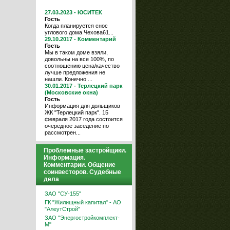
27.03.2023 - ЮСИТЕК
Гость
Когда планируется снос
углового дома Чехова61...
29.10.2017 - Комментарий
Гость
Мы в таком доме взяли,
довольны на все 100%, по
соотношению цена/качество
лучше предложения не
нашли. Конечно ...
30.01.2017 - Терлецкий парк
(Московские окна)
Гость
Информация для дольщиков
ЖК "Терлецкий парк". 15
февраля 2017 года состоится
очередное заседение по
рассмотрен...
Проблемные застройщики.
Информация.
Комментарии. Общение
соинвесторов. Судебные
дела
ЗАО "СУ-155"
ГК "Жилищный капитал" - АО
"АлеутСтрой"
ЗАО "Энергостройкомплект-
М"