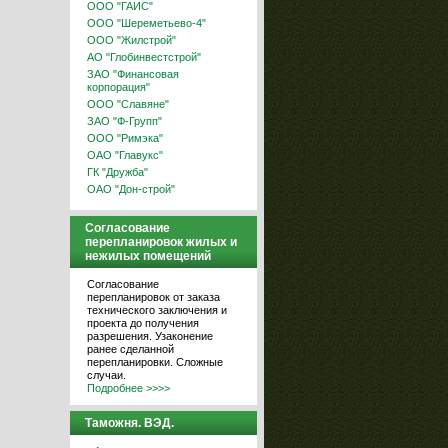
ООО "ГАИС"
ООО "Шереметьево-4"
ООО "Жилстрой"
АО "Глобинвестстрой"
ЗАО "Финансовая
корпорация"
ООО "Славяне"
ЗАО "Ф-Групп"
ООО "Римэка"
ОАО "Главукс"
ГК "Дружба"
ОАО "Дон-строй"
Согласование
перепланировок жилых и
нежилых помещений
Согласование
перепланировок от заказа
технического заключения и
проекта до получения
разрешения. Узаконение
ранее сделанной
перепланировки. Сложные
случаи.
Подробнее >>>>
Таможня. ВЭД.