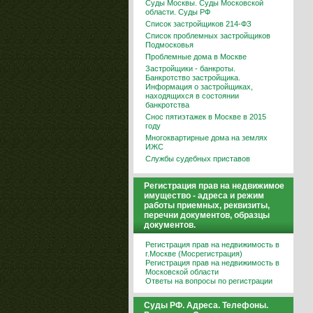
Суды Москвы. Суды Московской
области. Суды РФ
Список застройщиков 214-ФЗ
Список проблемных застройщиков
Подмосковья
Проблемные дома в Москве
Застройщики - банкроты.
Банкротство застройщика.
Информация о застройщиках,
находящихся в состоянии
банкротства
Снос пятиэтажек в Москве в 2015
году
Многоквартирные дома на землях
ИЖС
Службы судебных приставов
Регистрация прав на недвижимое
имущество - адреса и режим
работы приемных, реквизиты,
перечни документов, образцы
документов.
Регистрация прав на недвижимость в
г.Москве (Мосрегистрация)
Регистрация прав на недвижимость в
Московской области
Ответы на вопросы по регистрации
Суды РФ. Адреса. Телефоны.