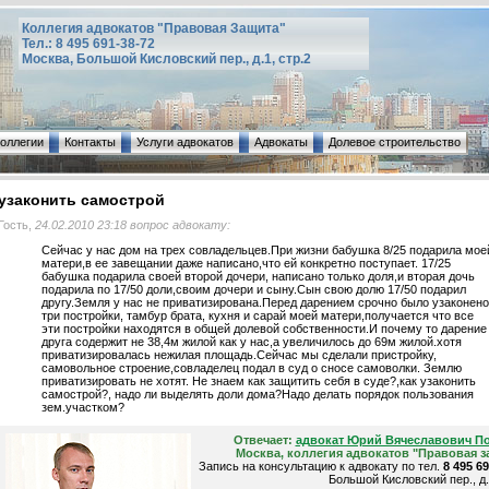
Коллегия адвокатов "Правовая Защита"
Тел.: 8 495 691-38-72
Москва, Большой Кисловский пер., д.1, стр.2
коллегии
Контакты
Услуги адвокатов
Адвокаты
Долевое строительство
узаконить самострой
Гость,
24.02.2010 23:18 вопрос адвокату:
Сейчас у нас дом на трех совладельцев.При жизни бабушка 8/25 подарила мое
матери,в ее завещании даже написано,что ей конкретно поступает. 17/25
бабушка подарила своей второй дочери, написано только доля,и вторая дочь
подарила по 17/50 доли,своим дочери и сыну.Сын свою долю 17/50 подарил
другу.Земля у нас не приватизирована.Перед дарением срочно было узаконено
три постройки, тамбур брата, кухня и сарай моей матери,получается что все
эти постройки находятся в общей долевой собственности.И почему то дарение
друга содержит не 38,4м жилой как у нас,а увеличилось до 69м жилой.хотя
приватизировалась нежилая площадь.Сейчас мы сделали пристройку,
самовольное строение,совладелец подал в суд о сносе самоволки. Землю
приватизировать не хотят. Не знаем как защитить себя в суде?,как узаконить
самострой?, надо ли выделять доли дома?Надо делать порядок пользования
зем.участком?
Отвечает:
адвокат Юрий Вячеславович П
Москва, коллегия адвокатов "Правовая з
Запись на консультацию к адвокату по тел.
8 495 6
Большой Кисловский пер., д.