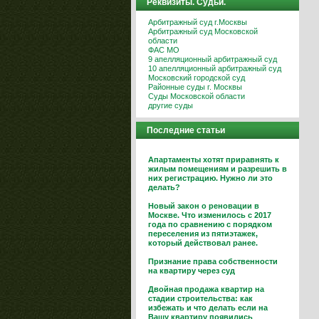
Реквизиты. Судьи.
Арбитражный суд г.Москвы
Арбитражный суд Московской
области
ФАС МО
9 апелляционный арбитражный суд
10 апелляционный арбитражный суд
Московский городской суд
Районные суды г. Москвы
Суды Московской области
другие суды
Последние статьи
Апартаменты хотят приравнять к
жилым помещениям и разрешить в
них регистрацию. Нужно ли это
делать?
Новый закон о реновации в
Москве. Что изменилось с 2017
года по сравнению с порядком
переселения из пятиэтажек,
который действовал ранее.
Признание права собственности
на квартиру через суд
Двойная продажа квартир на
стадии строительства: как
избежать и что делать если на
Вашу квартиру появились