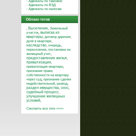
- Адвокаты по таможне
- Адвокаты по ВЭД
- Адвокаты по налогам
Облако тегов
Выселение
,
,
Земельный
выписка из
участок
,
квартиры
,
договор дарения
,
доля в квартире
,
наследство
,
очередь
,
переселение
,
постановка на
жилищный учет
,
предоставление жилья
,
приватизация
,
приватизация квартиры
,
признание права
собственности на квартиру
через суд
,
признание сделки
недействительной
,
развод
,
снос
раздел имущества
,
,
судебный процесс
,
улучшение жилищных
условий
,
Смотреть все теги >>>>