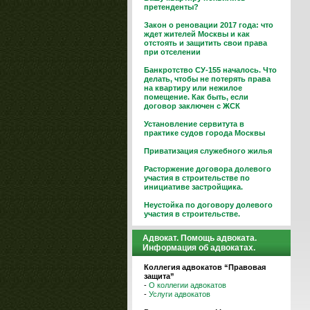
претенденты?
Закон о реновации 2017 года: что
ждет жителей Москвы и как
отстоять и защитить свои права
при отселении
Банкротство СУ-155 началось. Что
делать, чтобы не потерять права
на квартиру или нежилое
помещение. Как быть, если
договор заключен с ЖСК
Установление сервитута в
практике судов города Москвы
Приватизация служебного жилья
Расторжение договора долевого
участия в строительстве по
инициативе застройщика.
Неустойка по договору долевого
участия в строительстве.
Адвокат. Помощь адвоката.
Информация об адвокатах.
Коллегия адвокатов “Правовая
защита”
-
О коллегии адвокатов
-
Услуги адвокатов