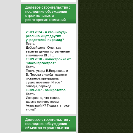
Долевое строительство :
последние обсуждения
строительных и
риэлторских компаний
25.03.2024 - А кто-нибудь
реально ищет других
учредителей пирамид?
Гость
Добрый день. Олег, как
вернуть деньги потраченные
в компании ВНЛ....
19.09.2018 - новостройка от
"Мосэнергостроя"
Гость
После ухода В.Веденеева и
В. Перова служба главного
инженера прекратила
существование. И все "
заводы, параход...
10.09.2007 - банкротство
Гость
Интересно, что теперь
делать соинвесторам
Аквистрой К? Подавать тоже
в суд?...
Долевое строительство :
последние обсуждения
объектов строительства