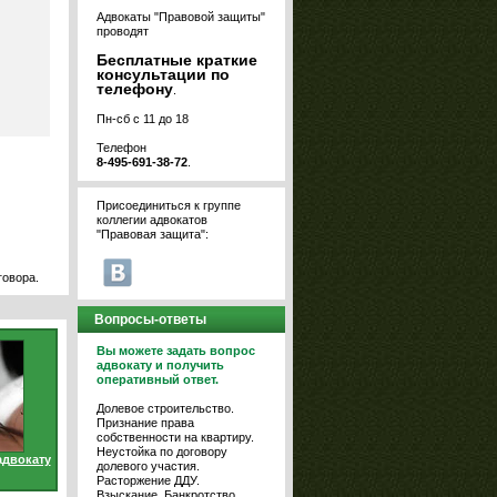
Адвокаты "Правовой защиты"
проводят
Бесплатные краткие
консультации по
телефону
.
Пн-сб с 11 до 18
Телефон
8-495-691-38-72
.
Присоединиться к группе
коллегии адвокатов
"Правовая защита":
говора.
Вопросы-ответы
Вы можете задать вопрос
адвокату и получить
оперативный ответ.
Долевое строительство.
Признание права
собственности на квартиру.
Неустойка по договору
адвокату
долевого участия.
Расторжение ДДУ.
Взыскание. Банкротство