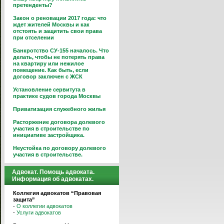
претенденты?
Закон о реновации 2017 года: что
ждет жителей Москвы и как
отстоять и защитить свои права
при отселении
Банкротство СУ-155 началось. Что
делать, чтобы не потерять права
на квартиру или нежилое
помещение. Как быть, если
договор заключен с ЖСК
Установление сервитута в
практике судов города Москвы
Приватизация служебного жилья
Расторжение договора долевого
участия в строительстве по
инициативе застройщика.
Неустойка по договору долевого
участия в строительстве.
Адвокат. Помощь адвоката.
Информация об адвокатах.
Коллегия адвокатов “Правовая
защита”
-
О коллегии адвокатов
-
Услуги адвокатов