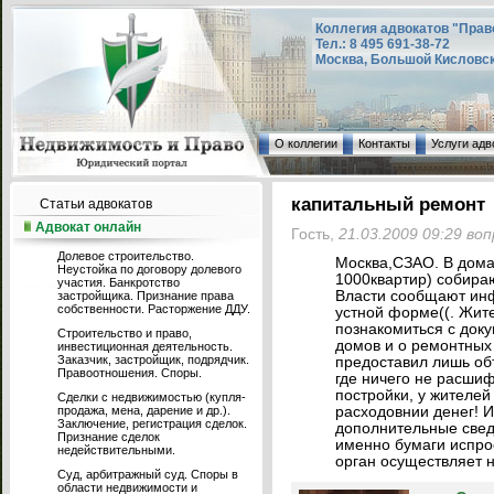
Коллегия адвокатов "Прав
Тел.: 8 495 691-38-72
Москва, Большой Кисловский
О коллегии
Контакты
Услуги адв
капитальный ремонт
Статьи адвокатов
Адвокат онлайн
Гость,
21.03.2009 09:29 во
Долевое строительство.
Москва,СЗАО. В дома
Неустойка по договору долевого
1000квартир) собира
участия. Банкротство
Власти сообщают инф
застройщика. Признание права
собственности. Расторжение ДДУ.
устной форме((. Жит
познакомиться с до
Строительство и право,
домов и о ремонтных
инвестиционная деятельность.
Заказчик, застройщик, подрядчик.
предоставил лишь об
Правоотношения. Споры.
где ничего не расшиф
постройки, у жителе
Сделки с недвижимостью (купля-
продажа, мена, дарение и др.).
расходовнии денег! 
Заключение, регистрация сделок.
дополнительные сведе
Признание сделок
именно бумаги испро
недействительными.
орган осуществляет 
Суд, арбитражный суд. Споры в
области недвижимости и