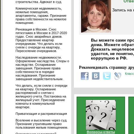
Отве
строительства. Адвокат в суд.
Коммерческая недвижимость,
Запись на 
нежилые помещения,
апартаменты, гаражи. Признание
права собственности на нежилое
помещение.
Реновация в Москве. Снос
пятиэтажек в Москве в 2017-2020
годах. Снос аварийных домов.
Вы можете сами про
Предоставление квартир
очередникам. Что делать если
дома. Можете обрат
сняли с очереди на квартиру.
Доказать нецелевое
Переселение очередников.
удастся, не понятно
Наследование недвижимости.
коррупцию в РФ.
Оформление наследства. Споры о
наследстве. Оспаривание
Рекомендовать страницу дру
завещания. Признание права
собственности в порядке
Класс
наследования. Признание
завещания недействительным.
Что делать, если сняли с очереди
на квартиру. Оспаривание
распоряжений о снятии с
жилищного учета. Постановка на
жилищный учет. Присоединение
комнаты в коммунальной
квартире.
Приватизация и расприватизация
Вселение и выселение через суд.
Признание утратившим право
пользования жилым помещением.
Вопросы-ответы