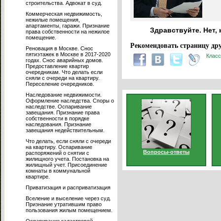
строительства. Адвокат в суд.
Коммерческая недвижимость,
нежилые помещения,
апартаменты, гаражи. Признание
Здравствуйте. Нет, 
права собственности на нежилое
помещение.
Рекомендовать страницу дру
Реновация в Москве. Снос
пятиэтажек в Москве в 2017-2020
Класс
годах. Снос аварийных домов.
Предоставление квартир
очередникам. Что делать если
сняли с очереди на квартиру.
Переселение очередников.
Наследование недвижимости.
Оформление наследства. Споры о
наследстве. Оспаривание
завещания. Признание права
собственности в порядке
наследования. Признание
завещания недействительным.
Что делать, если сняли с очереди
на квартиру. Оспаривание
Вопросы-ответы
распоряжений о снятии с
жилищного учета. Постановка на
жилищный учет. Присоединение
комнаты в коммунальной
квартире.
Приватизация и расприватизация
Вселение и выселение через суд.
Признание утратившим право
пользования жилым помещением.