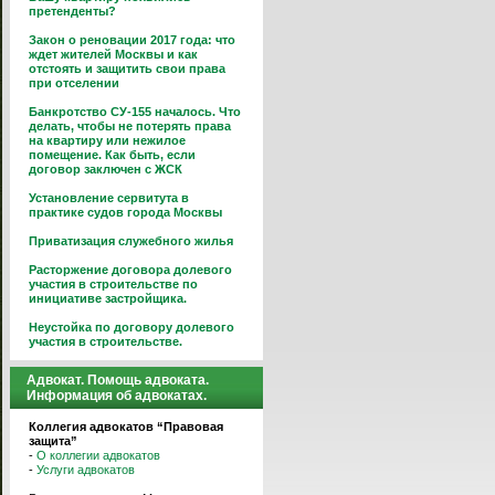
претенденты?
Закон о реновации 2017 года: что
ждет жителей Москвы и как
отстоять и защитить свои права
при отселении
Банкротство СУ-155 началось. Что
делать, чтобы не потерять права
на квартиру или нежилое
помещение. Как быть, если
договор заключен с ЖСК
Установление сервитута в
практике судов города Москвы
Приватизация служебного жилья
Расторжение договора долевого
участия в строительстве по
инициативе застройщика.
Неустойка по договору долевого
участия в строительстве.
Адвокат. Помощь адвоката.
Информация об адвокатах.
Коллегия адвокатов “Правовая
защита”
-
О коллегии адвокатов
-
Услуги адвокатов