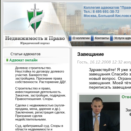
Коллегия адвокатов "Прав
Тел.: 8 495 691-38-72
Москва, Большой Кисловский
О коллегии
Контакты
Услуги адв
Завещание
Статьи адвокатов
Адвокат онлайн
Гость,
16.12.2008 12:32 во
Долевое строительство.
Здравствуйте! Я уже 
Неустойка по договору долевого
завещания.Спасибо з
участия. Банкротство
новый вопрос. Огран
застройщика. Признание права
собственности. Расторжение ДДУ.
завещания. Моей тёте
переписать завещани
Строительство и право,
инвестиционная деятельность.
Заказчик, застройщик, подрядчик.
Отв
Правоотношения. Споры.
Сделки с недвижимостью (купля-
продажа, мена, дарение и др.).
За
Заключение, регистрация сделок.
Признание сделок
недействительными.
Суд, арбитражный суд. Споры в
области недвижимости и