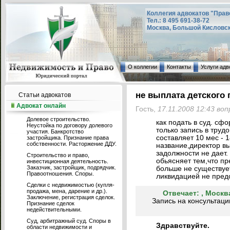
Коллегия адвокатов "Прав
Тел.: 8 495 691-38-72
Москва, Большой Кисловский
О коллегии
Контакты
Услуги адв
не выплата детского 
Статьи адвокатов
Адвокат онлайн
Гость,
17.11.2008 12:43 во
Долевое строительство.
как подать в суд. сф
Неустойка по договору долевого
только запись в труд
участия. Банкротство
составляет 10 мес - 
застройщика. Признание права
собственности. Расторжение ДДУ.
название,директор вы
задолжности не дает. 
Строительство и право,
обьясняет тем,что пр
инвестиционная деятельность.
Заказчик, застройщик, подрядчик.
больше не существует
Правоотношения. Споры.
ликвидацией не предо
Сделки с недвижимостью (купля-
продажа, мена, дарение и др.).
Отвечает:
, Москв
Заключение, регистрация сделок.
Запись на консультаци
Признание сделок
недействительными.
Суд, арбитражный суд. Споры в
Здравствуйте.
области недвижимости и