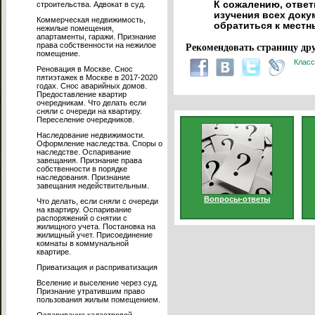
К сожалению, ответ
строительства. Адвокат в суд.
изучения всех доку
Коммерческая недвижимость,
обратиться к мест
нежилые помещения,
апартаменты, гаражи. Признание
права собственности на нежилое
Рекомендовать страницу дру
помещение.
Класс
Реновация в Москве. Снос
пятиэтажек в Москве в 2017-2020
годах. Снос аварийных домов.
Предоставление квартир
очередникам. Что делать если
сняли с очереди на квартиру.
Переселение очередников.
Наследование недвижимости.
Оформление наследства. Споры о
наследстве. Оспаривание
завещания. Признание права
собственности в порядке
наследования. Признание
завещания недействительным.
Вопросы-ответы
Что делать, если сняли с очереди
на квартиру. Оспаривание
распоряжений о снятии с
жилищного учета. Постановка на
жилищный учет. Присоединение
комнаты в коммунальной
квартире.
Приватизация и расприватизация
Вселение и выселение через суд.
Признание утратившим право
пользования жилым помещением.