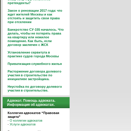
претенденты?
Закон о реновации 2017 года: что
ждет жителей Москвы и как
отстоять и защитить свои права
при отселении
Банкротство СУ-155 началось. Что
делать, чтобы не потерять права
на квартиру или нежилое
помещение. Как быть, если
договор заключен с ЖСК
Установление сервитута в
практике судов города Москвы
Приватизация служебного жилья
Расторжение договора долевого
участия в строительстве по
инициативе застройщика.
Неустойка по договору долевого
участия в строительстве.
Адвокат. Помощь адвоката.
Информация об адвокатах.
Коллегия адвокатов “Правовая
защита”
-
О коллегии адвокатов
-
Услуги адвокатов