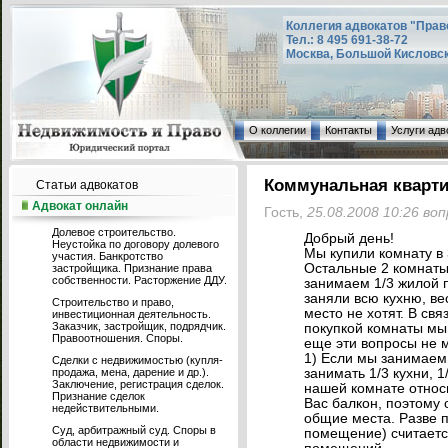
Коллегия адвокатов "Прав
Тел.: 8 495 691-38-72
Москва, Большой Кисловский
О коллегии
Контакты
Услуги адв
Коммунальная кварт
Статьи адвокатов
Адвокат онлайн
Гость,
25.08.2008 10:26 во
Долевое строительство.
Добрый день!
Неустойка по договору долевого
Мы купили комнату в 
участия. Банкротство
Остальные 2 комнаты
застройщика. Признание права
собственности. Расторжение ДДУ.
занимаем 1/3 жилой 
заняли всю кухню, ве
Строительство и право,
место не хотят. В свя
инвестиционная деятельность.
Заказчик, застройщик, подрядчик.
покупкой комнаты мы 
Правоотношения. Споры.
еще эти вопросы не м
1) Если мы занимаем
Сделки с недвижимостью (купля-
продажа, мена, дарение и др.).
занимать 1/3 кухни, 
Заключение, регистрация сделок.
нашей комнате относи
Признание сделок
Вас балкон, поэтому 
недействительными.
общие места. Разве 
Суд, арбитражный суд. Споры в
помещение) считаетс
области недвижимости и