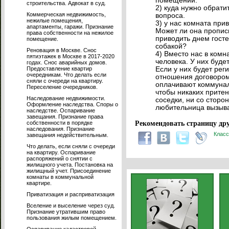
помещений.
строительства. Адвокат в суд.
2) куда нужно обрати
Коммерческая недвижимость,
вопроса.
нежилые помещения,
3) у нас комната при
апартаменты, гаражи. Признание
Может ли она прописы
права собственности на нежилое
приводить днем госте
помещение.
собакой?
Реновация в Москве. Снос
4) Вместо нас в комн
пятиэтажек в Москве в 2017-2020
человека. У них буде
годах. Снос аварийных домов.
Предоставление квартир
Если у них будет ре
очередникам. Что делать если
отношения договором 
сняли с очереди на квартиру.
оплачивают коммунал
Переселение очередников.
чтобы никаких притен
Наследование недвижимости.
соседки, ни со сторон
Оформление наследства. Споры о
любительница вызыва
наследстве. Оспаривание
завещания. Признание права
собственности в порядке
Рекомендовать страницу дру
наследования. Признание
Класс
завещания недействительным.
Что делать, если сняли с очереди
на квартиру. Оспаривание
распоряжений о снятии с
жилищного учета. Постановка на
жилищный учет. Присоединение
комнаты в коммунальной
квартире.
Приватизация и расприватизация
Вселение и выселение через суд.
Признание утратившим право
пользования жилым помещением.