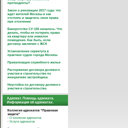
претенденты?
Закон о реновации 2017 года: что
ждет жителей Москвы и как
отстоять и защитить свои права
при отселении
Банкротство СУ-155 началось. Что
делать, чтобы не потерять права
на квартиру или нежилое
помещение. Как быть, если
договор заключен с ЖСК
Установление сервитута в
практике судов города Москвы
Приватизация служебного жилья
Расторжение договора долевого
участия в строительстве по
инициативе застройщика.
Неустойка по договору долевого
участия в строительстве.
Адвокат. Помощь адвоката.
Информация об адвокатах.
Коллегия адвокатов “Правовая
защита”
-
О коллегии адвокатов
-
Услуги адвокатов