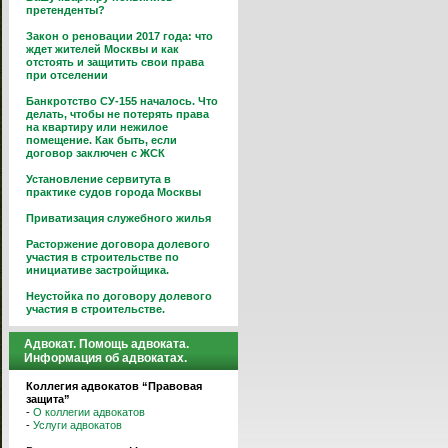
претенденты?
Закон о реновации 2017 года: что
ждет жителей Москвы и как
отстоять и защитить свои права
при отселении
Банкротство СУ-155 началось. Что
делать, чтобы не потерять права
на квартиру или нежилое
помещение. Как быть, если
договор заключен с ЖСК
Установление сервитута в
практике судов города Москвы
Приватизация служебного жилья
Расторжение договора долевого
участия в строительстве по
инициативе застройщика.
Неустойка по договору долевого
участия в строительстве.
Адвокат. Помощь адвоката.
Информация об адвокатах.
Коллегия адвокатов “Правовая
защита”
-
О коллегии адвокатов
-
Услуги адвокатов