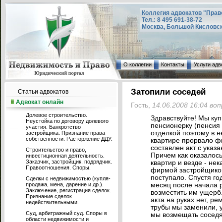
Коллегия адвокатов "Прав
Тел.: 8 495 691-38-72
Москва, Большой Кисловский
О коллегии
Контакты
Услуги адв
Затопили соседей
Статьи адвокатов
Адвокат онлайн
Гость,
14.06.2008 16:04 во
Долевое строительство.
Здравствуйте! Мы ку
Неустойка по договору долевого
пенсионерку (пенсия 
участия. Банкротство
отделкой поэтому в н
застройщика. Признание права
собственности. Расторжение ДДУ.
квартире прорвало фи
составлен акт с указ
Строительство и право,
Причем как оказалось
инвестиционная деятельность.
Заказчик, застройщик, подрядчик.
квартир и везде - не
Правоотношения. Споры.
фирмой застройщиком
поступало. Спустя го
Сделки с недвижимостью (купля-
продажа, мена, дарение и др.).
месяц после начала 
Заключение, регистрация сделок.
возместить им ущерб.
Признание сделок
акта на руках нет, р
недействительными.
трубы мы заменили, 
Суд, арбитражный суд. Споры в
мы возмещать сосед
области недвижимости и