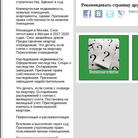
строительства. Адвокат в суд.
Рекомендовать страницу дру
Коммерческая недвижимость,
Класс
нежилые помещения,
апартаменты, гаражи. Признание
права собственности на нежилое
помещение.
Реновация в Москве. Снос
пятиэтажек в Москве в 2017-2020
годах. Снос аварийных домов.
Предоставление квартир
очередникам. Что делать если
сняли с очереди на квартиру.
Переселение очередников.
Наследование недвижимости.
Оформление наследства. Споры о
наследстве. Оспаривание
завещания. Признание права
Вопросы-ответы
собственности в порядке
наследования. Признание
завещания недействительным.
Что делать, если сняли с очереди
на квартиру. Оспаривание
распоряжений о снятии с
жилищного учета. Постановка на
жилищный учет. Присоединение
комнаты в коммунальной
квартире.
Приватизация и расприватизация
Вселение и выселение через суд.
Признание утратившим право
пользования жилым помещением.