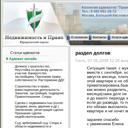
Коллегия адвокатов "Прав
Тел.: 8 495 691-38-72
Москва, Большой Кисловский
О коллегии
Контакты
Услуги адв
раздел долгов
Статьи адвокатов
Адвокат онлайн
Гость,
07.05.2008 12:26 во
Долевое строительство.
Ситуация такая: с му
Неустойка по договору долевого
вместе с сентября, но
участия. Банкротство
августа месяца, плати
застройщика. Признание права
собственности. Расторжение ДДУ.
этой квартире и не о
приватизирована,быв
Строительство и право,
как можно разделить д
инвестиционная деятельность.
Заказчик, застройщик, подрядчик.
месяца(сама долг не
Правоотношения. Споры.
и до какого периода 
если до развода, то 
Сделки с недвижимостью (купля-
продажа, мена, дарение и др.).
кто обязан выплатить 
Заключение, регистрация сделок.
квартире и не хочет 
Признание сделок
недействительными.
заранее спасибо
Суд, арбитражный суд. Споры в
с уважением Елена
области недвижимости и