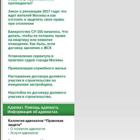
претенденты?
Закон о реновации 2017 года: что
ждет жителей Москвы и как
отстоять и защитить свои права
при отселении
Банкротство СУ-155 началось. Что
делать, чтобы не потерять права
на квартиру или нежилое
помещение. Как быть, если
договор заключен с ЖСК
Установление сервитута в
практике судов города Москвы
Приватизация служебного жилья
Расторжение договора долевого
участия в строительстве по
инициативе застройщика.
Неустойка по договору долевого
участия в строительстве.
Адвокат. Помощь адвоката.
Информация об адвокатах.
Коллегия адвокатов “Правовая
защита”
-
О коллегии адвокатов
-
Услуги адвокатов