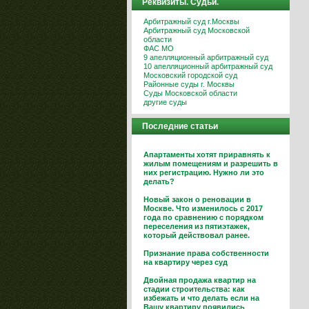
Реквизиты. Судьи.
Арбитражный суд г.Москвы
Арбитражный суд Московской
области
ФАС МО
9 апелляционный арбитражный суд
10 апелляционный арбитражный суд
Московский городской суд
Районные суды г. Москвы
Суды Московской области
другие суды
Последние статьи
Апартаменты хотят приравнять к
жилым помещениям и разрешить в
них регистрацию. Нужно ли это
делать?
Новый закон о реновации в
Москве. Что изменилось с 2017
года по сравнению с порядком
переселения из пятиэтажек,
который действовал ранее.
Признание права собственности
на квартиру через суд
Двойная продажа квартир на
стадии строительства: как
избежать и что делать если на
Вашу квартиру появились