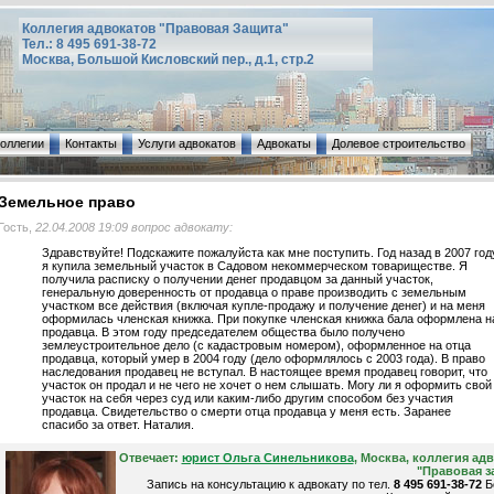
Коллегия адвокатов "Правовая Защита"
Тел.: 8 495 691-38-72
Москва, Большой Кисловский пер., д.1, стр.2
коллегии
Контакты
Услуги адвокатов
Адвокаты
Долевое строительство
Земельное право
Гость,
22.04.2008 19:09 вопрос адвокату:
Здравствуйте! Подскажите пожалуйста как мне поступить. Год назад в 2007 год
я купила земельный участок в Садовом некоммерческом товариществе. Я
получила расписку о получении денег продавцом за данный участок,
генеральную доверенность от продавца о праве производить с земельным
участком все действия (включая купле-продажу и получение денег) и на меня
оформилась членская книжка. При покупке членская книжка бала оформлена н
продавца. В этом году председателем общества было получено
землеустроительное дело (с кадастровым номером), оформленное на отца
продавца, который умер в 2004 году (дело оформлялось с 2003 года). В право
наследования продавец не вступал. В настоящее время продавец говорит, что
участок он продал и не чего не хочет о нем слышать. Могу ли я оформить свой
участок на себя через суд или каким-либо другим способом без участия
продавца. Свидетельство о смерти отца продавца у меня есть. Заранее
спасибо за ответ. Наталия.
Отвечает:
юрист Ольга Синельникова
, Москва, коллегия ад
"Правовая з
Запись на консультацию к адвокату по тел.
8 495 691-38-72
Б