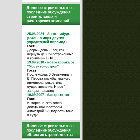
Долевое строительство :
последние обсуждения
строительных и
риэлторских компаний
25.03.2024 - А кто-нибудь
реально ищет других
учредителей пирамид?
Гость
Добрый день. Олег, как
вернуть деньги потраченные
в компании ВНЛ....
19.09.2018 - новостройка от
"Мосэнергостроя"
Гость
После ухода В.Веденеева и
В. Перова служба главного
инженера прекратила
существование. И все "
заводы, параход...
10.09.2007 - банкротство
Гость
Интересно, что теперь
делать соинвесторам
Аквистрой К? Подавать тоже
в суд?...
Долевое строительство :
последние обсуждения
объектов строительства