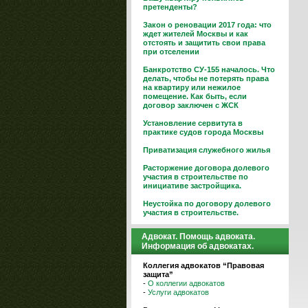
претенденты?
Закон о реновации 2017 года: что
ждет жителей Москвы и как
отстоять и защитить свои права
при отселении
Банкротство СУ-155 началось. Что
делать, чтобы не потерять права
на квартиру или нежилое
помещение. Как быть, если
договор заключен с ЖСК
Установление сервитута в
практике судов города Москвы
Приватизация служебного жилья
Расторжение договора долевого
участия в строительстве по
инициативе застройщика.
Неустойка по договору долевого
участия в строительстве.
Адвокат. Помощь адвоката.
Информация об адвокатах.
Коллегия адвокатов “Правовая
защита”
-
О коллегии адвокатов
-
Услуги адвокатов