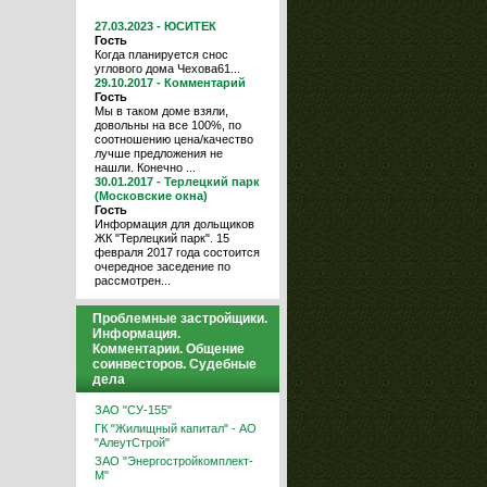
27.03.2023 - ЮСИТЕК
Гость
Когда планируется снос
углового дома Чехова61...
29.10.2017 - Комментарий
Гость
Мы в таком доме взяли,
довольны на все 100%, по
соотношению цена/качество
лучше предложения не
нашли. Конечно ...
30.01.2017 - Терлецкий парк
(Московские окна)
Гость
Информация для дольщиков
ЖК "Терлецкий парк". 15
февраля 2017 года состоится
очередное заседение по
рассмотрен...
Проблемные застройщики.
Информация.
Комментарии. Общение
соинвесторов. Судебные
дела
ЗАО "СУ-155"
ГК "Жилищный капитал" - АО
"АлеутСтрой"
ЗАО "Энергостройкомплект-
М"