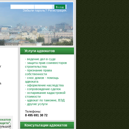
Забыли пароль?
Регистрация.
Услуги адвокатов
- ведение дел в суде
- защита прав соинвесторов
у
строительства
- признание права
собственности
- снос домов - помощь
адвоката
а
- оформление наследства
- сопровождение сделок
- оспаривание кадастровой
стоимости
- адвокат по таможне, ВЭД
- другие услуги
Телефоны:
8 495 691 38 72
вокатов
ащита".
Консультации адвокатов
ольшой