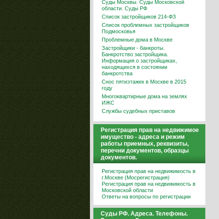
Суды Москвы. Суды Московской
области. Суды РФ
Список застройщиков 214-ФЗ
Список проблемных застройщиков
Подмосковья
Проблемные дома в Москве
Застройщики - банкроты.
Банкротство застройщика.
Информация о застройщиках,
находящихся в состоянии
банкротства
Снос пятиэтажек в Москве в 2015
году
Многоквартирные дома на землях
ИЖС
Службы судебных приставов
Регистрация прав на недвижимое
имущество - адреса и режим
работы приемных, реквизиты,
перечни документов, образцы
документов.
Регистрация прав на недвижимость в
г.Москве (Мосрегистрация)
Регистрация прав на недвижимость в
Московской области
Ответы на вопросы по регистрации
Суды РФ. Адреса. Телефоны.