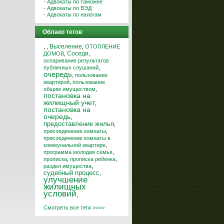
- Адвокаты по таможне
- Адвокаты по ВЭД
- Адвокаты по налогам
Облако тегов
Выселение
,
,
,
ОТОПЛЕНИЕ
Соседи
ДОМОВ
,
,
оспаривание результатов
публичных слушаний
,
очередь
,
пользование
квартирой
,
пользование
общим имуществом
,
постановка на
жилищный учет
,
постановка на
очередь
,
предоставление жилья
,
присоединение комнаты
,
присоединение комнаты в
коммунальной квартире
,
программа молодая семья
,
прописка
,
прописка ребенка
,
раздел имущества
,
судебный процесс
,
улучшение
жилищных
условий
,
Смотреть все теги >>>>