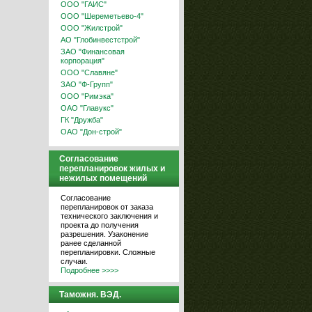
ООО "ГАИС"
ООО "Шереметьево-4"
ООО "Жилстрой"
АО "Глобинвестстрой"
ЗАО "Финансовая
корпорация"
ООО "Славяне"
ЗАО "Ф-Групп"
ООО "Римэка"
ОАО "Главукс"
ГК "Дружба"
ОАО "Дон-строй"
Согласование
перепланировок жилых и
нежилых помещений
Согласование
перепланировок от заказа
технического заключения и
проекта до получения
разрешения. Узаконение
ранее сделанной
перепланировки. Сложные
случаи.
Подробнее >>>>
Таможня. ВЭД.