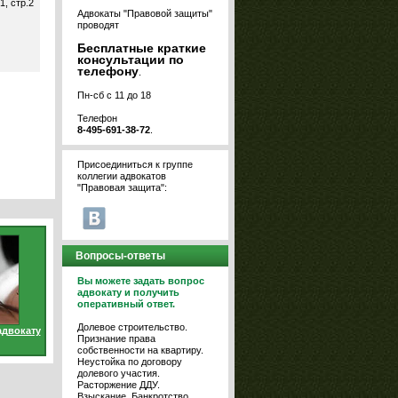
1, стр.2
Адвокаты "Правовой защиты"
проводят
Бесплатные краткие
консультации по
телефону
.
Пн-сб с 11 до 18
Телефон
8-495-691-38-72
.
Присоединиться к группе
коллегии адвокатов
"Правовая защита":
Вопросы-ответы
Вы можете задать вопрос
адвокату и получить
оперативный ответ.
Долевое строительство.
адвокату
Признание права
собственности на квартиру.
Неустойка по договору
долевого участия.
Расторжение ДДУ.
Взыскание. Банкротство