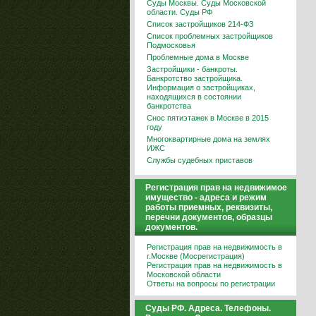
Суды Москвы. Суды Московской
области. Суды РФ
Список застройщиков 214-ФЗ
Список проблемных застройщиков
Подмосковья
Проблемные дома в Москве
Застройщики - банкроты.
Банкротство застройщика.
Информация о застройщиках,
находящихся в состоянии
банкротства
Снос пятиэтажек в Москве в 2015
году
Многоквартирные дома на землях
ИЖС
Службы судебных приставов
Регистрация прав на недвижимое
имущество - адреса и режим
работы приемных, реквизиты,
перечни документов, образцы
документов.
Регистрация прав на недвижимость в
г.Москве (Мосрегистрация)
Регистрация прав на недвижимость в
Московской области
Ответы на вопросы по регистрации
Суды РФ. Адреса. Телефоны.