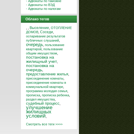
- Адвокаты по таможне
- Адвокаты по ВЭД
- Адвокаты по налогам
Облако тегов
Выселение
,
,
,
ОТОПЛЕНИЕ
Соседи
ДОМОВ
,
,
оспаривание результатов
публичных слушаний
,
очередь
,
пользование
квартирой
,
пользование
общим имуществом
,
постановка на
жилищный учет
,
постановка на
очередь
,
предоставление жилья
,
присоединение комнаты
,
присоединение комнаты в
коммунальной квартире
,
программа молодая семья
,
прописка
,
прописка ребенка
,
раздел имущества
,
судебный процесс
,
улучшение
жилищных
условий
,
Смотреть все теги >>>>