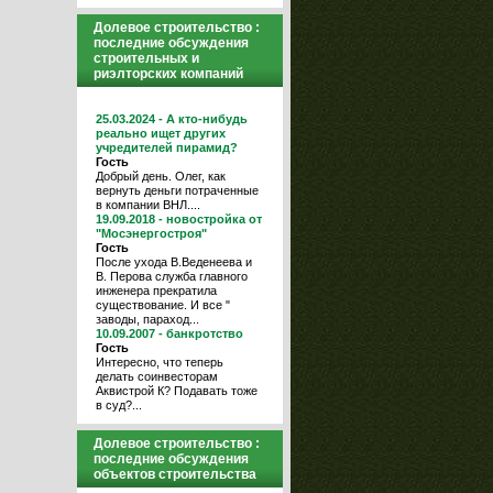
Долевое строительство :
последние обсуждения
строительных и
риэлторских компаний
25.03.2024 - А кто-нибудь
реально ищет других
учредителей пирамид?
Гость
Добрый день. Олег, как
вернуть деньги потраченные
в компании ВНЛ....
19.09.2018 - новостройка от
"Мосэнергостроя"
Гость
После ухода В.Веденеева и
В. Перова служба главного
инженера прекратила
существование. И все "
заводы, параход...
10.09.2007 - банкротство
Гость
Интересно, что теперь
делать соинвесторам
Аквистрой К? Подавать тоже
в суд?...
Долевое строительство :
последние обсуждения
объектов строительства