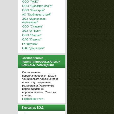
ООО "ГАИС"
ООО "Шереметьево-4"
ООО "Жилстрой"
АО "Глобинвестстрой"
ЗАО "Финансовая
корпорация"
ООО "Славяне"
ЗАО "Ф-Групп"
ООО "Римэка"
ОАО "Главукс"
ГК "Дружба"
ОАО "Дон-строй"
Согласование
перепланировок жилых и
нежилых помещений
Согласование
перепланировок от заказа
технического заключения и
проекта до получения
разрешения. Узаконение
ранее сделанной
перепланировки. Сложные
случаи.
Подробнее >>>>
Таможня. ВЭД.