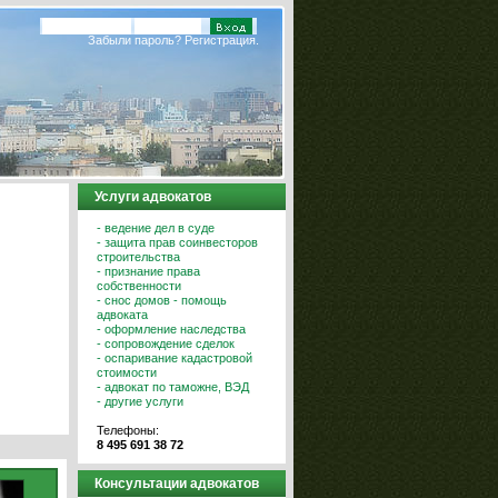
Забыли пароль?
Регистрация.
Услуги адвокатов
- ведение дел в суде
- защита прав соинвесторов
строительства
- признание права
собственности
- снос домов - помощь
адвоката
- оформление наследства
- сопровождение сделок
- оспаривание кадастровой
стоимости
- адвокат по таможне, ВЭД
- другие услуги
Телефоны:
8 495 691 38 72
Консультации адвокатов