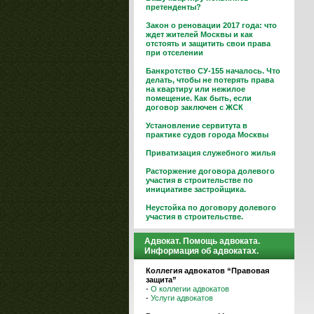
претенденты?
Закон о реновации 2017 года: что
ждет жителей Москвы и как
отстоять и защитить свои права
при отселении
Банкротство СУ-155 началось. Что
делать, чтобы не потерять права
на квартиру или нежилое
помещение. Как быть, если
договор заключен с ЖСК
Установление сервитута в
практике судов города Москвы
Приватизация служебного жилья
Расторжение договора долевого
участия в строительстве по
инициативе застройщика.
Неустойка по договору долевого
участия в строительстве.
Адвокат. Помощь адвоката.
Информация об адвокатах.
Коллегия адвокатов “Правовая
защита”
-
О коллегии адвокатов
-
Услуги адвокатов