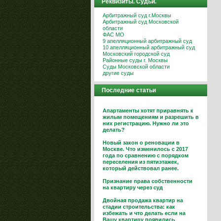
Реквизиты. Судьи.
Арбитражный суд г.Москвы
Арбитражный суд Московской
области
ФАС МО
9 апелляционный арбитражный суд
10 апелляционный арбитражный суд
Московский городской суд
Районные суды г. Москвы
Суды Московской области
другие суды
Последние статьи
Апартаменты хотят приравнять к
жилым помещениям и разрешить в
них регистрацию. Нужно ли это
делать?
Новый закон о реновации в
Москве. Что изменилось с 2017
года по сравнению с порядком
переселения из пятиэтажек,
который действовал ранее.
Признание права собственности
на квартиру через суд
Двойная продажа квартир на
стадии строительства: как
избежать и что делать если на
Вашу квартиру появились