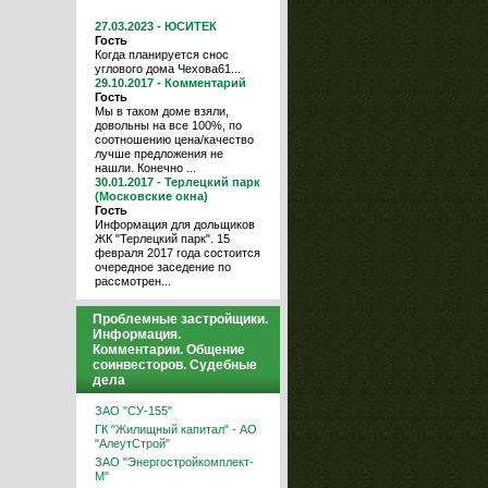
27.03.2023 - ЮСИТЕК
Гость
Когда планируется снос
углового дома Чехова61...
29.10.2017 - Комментарий
Гость
Мы в таком доме взяли,
довольны на все 100%, по
соотношению цена/качество
лучше предложения не
нашли. Конечно ...
30.01.2017 - Терлецкий парк
(Московские окна)
Гость
Информация для дольщиков
ЖК "Терлецкий парк". 15
февраля 2017 года состоится
очередное заседение по
рассмотрен...
Проблемные застройщики.
Информация.
Комментарии. Общение
соинвесторов. Судебные
дела
ЗАО "СУ-155"
ГК "Жилищный капитал" - АО
"АлеутСтрой"
ЗАО "Энергостройкомплект-
М"