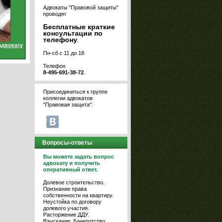
Адвокаты "Правовой защиты"
проводят
Бесплатные краткие
консультации по
телефону
.
адвокату
Пн-сб с 11 до 18
Телефон
8-495-691-38-72
.
Присоединиться к группе
коллегии адвокатов
"Правовая защита":
Вопросы-ответы
Вы можете задать вопрос
адвокату и получить
оперативный ответ.
Долевое строительство.
Признание права
собственности на квартиру.
Неустойка по договору
долевого участия.
Расторжение ДДУ.
Взыскание. Банкротство