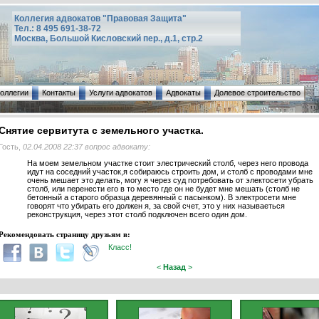
Коллегия адвокатов "Правовая Защита"
Тел.: 8 495 691-38-72
Москва, Большой Кисловский пер., д.1, стр.2
коллегии
Контакты
Услуги адвокатов
Адвокаты
Долевое строительство
Снятие сервитута с земельного участка.
Гость,
02.04.2008 22:37 вопрос адвокату:
На моем земельном участке стоит элестрический столб, через него провода
идут на соседний участок,я собираюсь строить дом, и столб с проводами мне
очень мешает это делать, могу я через суд потребовать от электосети убрать
столб, или перенести его в то место где он не будет мне мешать (столб не
бетонный а старого образца деревянный с пасынком). В электросети мне
говорят что убирать его должен я, за свой счет, это у них называеться
реконструкция, через этот столб подключен всего один дом.
Рекомендовать страницу друзьям в:
Класс!
<
Назад
>