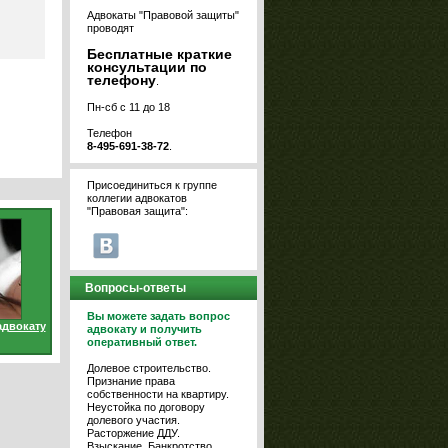
Адвокаты "Правовой защиты"
проводят
Бесплатные краткие
консультации по
телефону
.
Пн-сб с 11 до 18
Телефон
8-495-691-38-72
.
Присоединиться к группе
коллегии адвокатов
"Правовая защита":
Вопросы-ответы
Вы можете задать вопрос
адвокату
адвокату и получить
оперативный ответ.
Долевое строительство.
Признание права
собственности на квартиру.
Неустойка по договору
долевого участия.
Расторжение ДДУ.
Взыскание. Банкротство