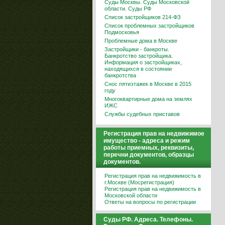
Суды Москвы. Суды Московской
области. Суды РФ
Список застройщиков 214-ФЗ
Список проблемных застройщиков
Подмосковья
Проблемные дома в Москве
Застройщики - банкроты.
Банкротство застройщика.
Информация о застройщиках,
находящихся в состоянии
банкротства
Снос пятиэтажек в Москве в 2015
году
Многоквартирные дома на землях
ИЖС
Службы судебных приставов
Регистрация прав на недвижимое
имущество - адреса и режим
работы приемных, реквизиты,
перечни документов, образцы
документов.
Регистрация прав на недвижимость в
г.Москве (Мосрегистрация)
Регистрация прав на недвижимость в
Московской области
Ответы на вопросы по регистрации
Суды РФ. Адреса. Телефоны.