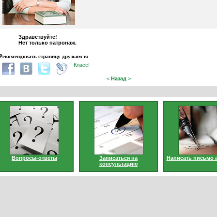
Здравствуйте!
Нет только патронаж.
Рекомендовать страницу друзьям в:
Класс!
<
Назад
>
Вопросы-ответы
Записаться на
Написать письмо 
консультацию