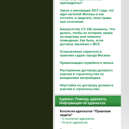
претенденты?
Закон о реновации 2017 года: что
ждет жителей Москвы и как
отстоять и защитить свои права
при отселении
Банкротство СУ-155 началось. Что
делать, чтобы не потерять права
на квартиру или нежилое
помещение. Как быть, если
договор заключен с ЖСК
Установление сервитута в
практике судов города Москвы
Приватизация служебного жилья
Расторжение договора долевого
участия в строительстве по
инициативе застройщика.
Неустойка по договору долевого
участия в строительстве.
Адвокат. Помощь адвоката.
Информация об адвокатах.
Коллегия адвокатов “Правовая
защита”
-
О коллегии адвокатов
-
Услуги адвокатов