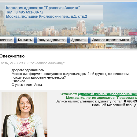
Коллегия адвокатов "Правовая Защита"
Тел.: 8 495 691-38-72
Москва, Большой Кисловский пер., д.1, стр.2
коллегии
Контакты
Услуги адвокатов
Адвокаты
Долевое строительство
Опекунство
Гость,
21.03.2008 21:25 вопрос адвокату:
Доброго здравия вам!
Можно ли оформить опекунство над инвалидом 2-ой группы, пенсионером,
психически здоровым человеком?
Спасибо.
С уважением, Анна.
Отвечает:
адвокат Оксана Вячеславовна Ва
Москва, коллегия адвокатов "Правовая з
Запись на консультацию к адвокату по тел.
8 495 6
Большой Кисловский пер., д.