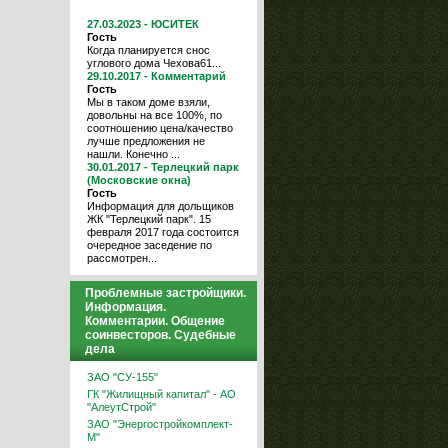
27.03.2023 - ЮСИТЕК
Гость
Когда планируется снос
углового дома Чехова61...
29.10.2017 - Комментарий
Гость
Мы в таком доме взяли,
довольны на все 100%, по
соотношению цена/качество
лучше предложения не
нашли. Конечно ...
30.01.2017 - Терлецкий парк
(Московские окна)
Гость
Информация для дольщиков
ЖК "Терлецкий парк". 15
февраля 2017 года состоится
очередное заседение по
рассмотрен...
Проблемные застройщики.
Информация.
Комментарии. Общение
соинвесторов. Судебные
дела
ЗАО "СУ-155"
ГК "Жилищный капитал" - АО
"АлеутСтрой"
ЗАО "Энергостройкомплект-
М"