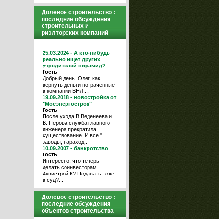
Долевое строительство :
последние обсуждения
строительных и
риэлторских компаний
25.03.2024 - А кто-нибудь
реально ищет других
учредителей пирамид?
Гость
Добрый день. Олег, как
вернуть деньги потраченные
в компании ВНЛ....
19.09.2018 - новостройка от
"Мосэнергостроя"
Гость
После ухода В.Веденеева и
В. Перова служба главного
инженера прекратила
существование. И все "
заводы, параход...
10.09.2007 - банкротство
Гость
Интересно, что теперь
делать соинвесторам
Аквистрой К? Подавать тоже
в суд?...
Долевое строительство :
последние обсуждения
объектов строительства