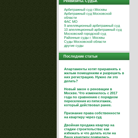
Реквизиты. Судьи.
Арбитражный суд г.Москвы
Арбитражный суд Московской
области
ФАС МО
9 апелляционный арбитражный суд
10 апелляционный арбитражный суд
Московский городской суд
Районные суды г. Москвы
Суды Московской области
другие суды
Последние статьи
Апартаменты хотят приравнять к
жилым помещениям и разрешить в
них регистрацию. Нужно ли это
делать?
Новый закон о реновации в
Москве. Что изменилось с 2017
года по сравнению с порядком
переселения из пятиэтажек,
который действовал ранее.
Признание права собственности
на квартиру через суд
Двойная продажа квартир на
стадии строительства: как
избежать и что делать если на
Вашу квартиру появились