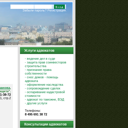
Забыли пароль?
Регистрация.
Услуги адвокатов
- ведение дел в суде
- защита прав соинвесторов
строительства
- признание права
собственности
- снос домов - помощь
адвоката
- оформление наследства
шанова
,
- сопровождение сделок
ащита".
- оспаривание кадастровой
91-38-72
стоимости
1, стр.2
- адвокат по таможне, ВЭД
- другие услуги
Телефоны:
8 495 691 38 72
Консультации адвокатов