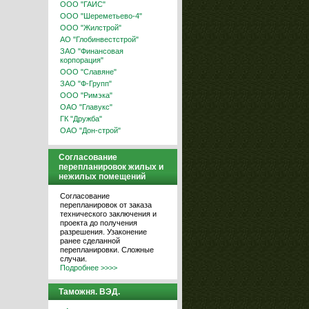
ООО "ГАИС"
ООО "Шереметьево-4"
ООО "Жилстрой"
АО "Глобинвестстрой"
ЗАО "Финансовая
корпорация"
ООО "Славяне"
ЗАО "Ф-Групп"
ООО "Римэка"
ОАО "Главукс"
ГК "Дружба"
ОАО "Дон-строй"
Согласование
перепланировок жилых и
нежилых помещений
Согласование
перепланировок от заказа
технического заключения и
проекта до получения
разрешения. Узаконение
ранее сделанной
перепланировки. Сложные
случаи.
Подробнее >>>>
Таможня. ВЭД.