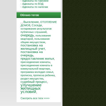
- Адвокаты по таможне
- Адвокаты по ВЭД
- Адвокаты по налогам
Облако тегов
Выселение
,
,
,
ОТОПЛЕНИЕ
Соседи
ДОМОВ
,
,
оспаривание результатов
публичных слушаний
,
очередь
,
пользование
квартирой
,
пользование
общим имуществом
,
постановка на
жилищный учет
,
постановка на
очередь
,
предоставление жилья
,
присоединение комнаты
,
присоединение комнаты в
коммунальной квартире
,
программа молодая семья
,
прописка
,
прописка ребенка
,
раздел имущества
,
судебный процесс
,
улучшение
жилищных
условий
,
Смотреть все теги >>>>