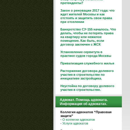
претенденты?
Закон о реновации 2017 года: что
ждет жителей Москвы и как
отстоять и защитить свои права
при отселении
Банкротство СУ-155 началось. Что
делать, чтобы не потерять права
на квартиру или нежилое
помещение. Как быть, если
договор заключен с ЖСК
Установление сервитута в
практике судов города Москвы
Приватизация служебного жилья
Расторжение договора долевого
участия в строительстве по
инициативе застройщика.
Неустойка по договору долевого
участия в строительстве.
Адвокат. Помощь адвоката.
Информация об адвокатах.
Коллегия адвокатов “Правовая
защита”
-
О коллегии адвокатов
-
Услуги адвокатов