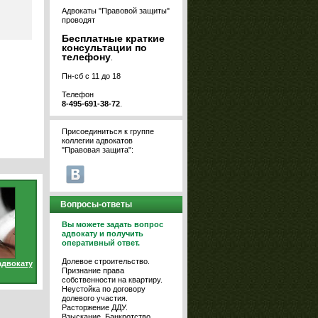
Адвокаты "Правовой защиты"
проводят
Бесплатные краткие
консультации по
телефону
.
Пн-сб с 11 до 18
Телефон
8-495-691-38-72
.
Присоединиться к группе
коллегии адвокатов
"Правовая защита":
Вопросы-ответы
Вы можете задать вопрос
адвокату и получить
оперативный ответ.
Долевое строительство.
адвокату
Признание права
собственности на квартиру.
Неустойка по договору
долевого участия.
Расторжение ДДУ.
Взыскание. Банкротство