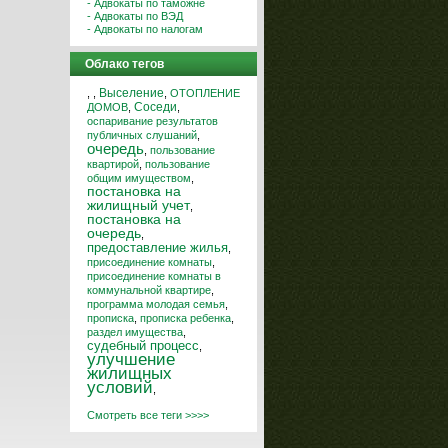
- Адвокаты по таможне
- Адвокаты по ВЭД
- Адвокаты по налогам
Облако тегов
Выселение
,
,
,
ОТОПЛЕНИЕ
Соседи
ДОМОВ
,
,
оспаривание результатов
публичных слушаний
,
очередь
,
пользование
квартирой
,
пользование
общим имуществом
,
постановка на
жилищный учет
,
постановка на
очередь
,
предоставление жилья
,
присоединение комнаты
,
присоединение комнаты в
коммунальной квартире
,
программа молодая семья
,
прописка
,
прописка ребенка
,
раздел имущества
,
судебный процесс
,
улучшение
жилищных
условий
,
Смотреть все теги >>>>