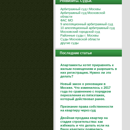
Реквизиты. Судьи.
Арбитражный суд г.Москвы
Арбитражный суд Московской
области
ФАС МО
9 апелляционный арбитражный суд
10 апелляционный арбитражный суд
Московский городской суд
Районные суды г. Москвы
Суды Московской области
другие суды
Последние статьи
Апартаменты хотят приравнять к
жилым помещениям и разрешить в
них регистрацию. Нужно ли это
делать?
Новый закон о реновации в
Москве. Что изменилось с 2017
года по сравнению с порядком
переселения из пятиэтажек,
который действовал ранее.
Признание права собственности
на квартиру через суд
Двойная продажа квартир на
стадии строительства: как
избежать и что делать если на
Вашу квартиру появились