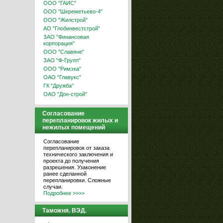
ООО "ГАИС"
ООО "Шереметьево-4"
ООО "Жилстрой"
АО "Глобинвестстрой"
ЗАО "Финансовая
корпорация"
ООО "Славяне"
ЗАО "Ф-Групп"
ООО "Римэка"
ОАО "Главукс"
ГК "Дружба"
ОАО "Дон-строй"
Согласование
перепланировок жилых и
нежилых помещений
Согласование
перепланировок от заказа
технического заключения и
проекта до получения
разрешения. Узаконение
ранее сделанной
перепланировки. Сложные
случаи.
Подробнее >>>>
Таможня. ВЭД.