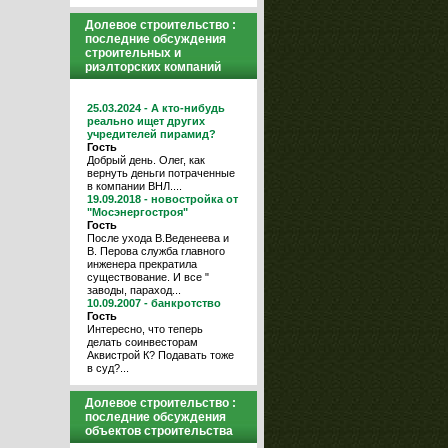
Долевое строительство :
последние обсуждения
строительных и
риэлторских компаний
25.03.2024 - А кто-нибудь
реально ищет других
учредителей пирамид?
Гость
Добрый день. Олег, как
вернуть деньги потраченные
в компании ВНЛ....
19.09.2018 - новостройка от
"Мосэнергостроя"
Гость
После ухода В.Веденеева и
В. Перова служба главного
инженера прекратила
существование. И все "
заводы, параход...
10.09.2007 - банкротство
Гость
Интересно, что теперь
делать соинвесторам
Аквистрой К? Подавать тоже
в суд?...
Долевое строительство :
последние обсуждения
объектов строительства