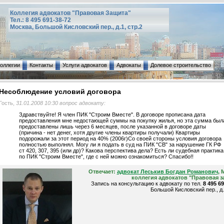
Коллегия адвокатов "Правовая Защита"
Тел.: 8 495 691-38-72
Москва, Большой Кисловский пер., д.1, стр.2
коллегии
Контакты
Услуги адвокатов
Адвокаты
Долевое строительство
Несоблюдение условий договора
Гость,
31.01.2008 10:30 вопрос адвокату:
Здравствуйте! Я член ПИК "Строим Вместе". В договоре прописана дата
предоставления мне недостающей суммы на покупку жилья, но эта сумма был
предоставлены лишь через 6 месяцев, после указанной в договоре даты
(причина - нет денег, хотя другие члены квартиры получали) Квартиры
подорожали за этот период на 40% (2006г)Со своей стороны условия договора
полностью выполнял. Могу ли я подать в суд на ПИК "СВ" за нарушение ГК РФ
ст 420, 307, 395 (или др)? Какова перспектива дела? Есть ли судебная практика
по ПИК "Строим Вместе", где с ней можно ознакомиться? Спасибо!!
Отвечает:
адвокат Леськив Богдан Романович
, 
коллегия адвокатов "Правовая з
Запись на консультацию к адвокату по тел.
8 495 6
Большой Кисловский пер., д.