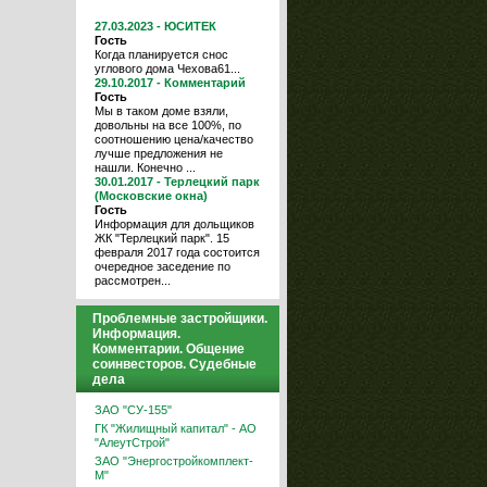
27.03.2023 - ЮСИТЕК
Гость
Когда планируется снос
углового дома Чехова61...
29.10.2017 - Комментарий
Гость
Мы в таком доме взяли,
довольны на все 100%, по
соотношению цена/качество
лучше предложения не
нашли. Конечно ...
30.01.2017 - Терлецкий парк
(Московские окна)
Гость
Информация для дольщиков
ЖК "Терлецкий парк". 15
февраля 2017 года состоится
очередное заседение по
рассмотрен...
Проблемные застройщики.
Информация.
Комментарии. Общение
соинвесторов. Судебные
дела
ЗАО "СУ-155"
ГК "Жилищный капитал" - АО
"АлеутСтрой"
ЗАО "Энергостройкомплект-
М"