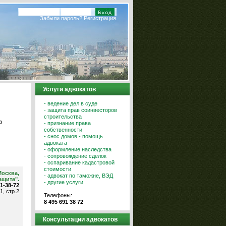
Забыли пароль?
Регистрация.
Услуги адвокатов
- ведение дел в суде
- защита прав соинвесторов
строительства
а
- признание права
собственности
- снос домов - помощь
адвоката
- оформление наследства
- сопровождение сделок
- оспаривание кадастровой
стоимости
Москва,
- адвокат по таможне, ВЭД
ащита".
- другие услуги
91-38-72
1, стр.2
Телефоны:
8 495 691 38 72
Консультации адвокатов