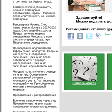
строительства. Адвокат в суд.
Коммерческая недвижимость,
нежилые помещения,
апартаменты, гаражи. Признание
права собственности на нежилое
Здравствуйте!
помещение.
Можно подарить до
Реновация в Москве. Снос
пятиэтажек в Москве в 2017-2020
Рекомендовать страницу дру
годах. Снос аварийных домов.
Предоставление квартир
Класс
очередникам. Что делать если
сняли с очереди на квартиру.
Переселение очередников.
Наследование недвижимости.
Оформление наследства. Споры о
наследстве. Оспаривание
завещания. Признание права
собственности в порядке
наследования. Признание
завещания недействительным.
Что делать, если сняли с очереди
на квартиру. Оспаривание
распоряжений о снятии с
жилищного учета. Постановка на
Вопросы-ответы
жилищный учет. Присоединение
комнаты в коммунальной
квартире.
Приватизация и расприватизация
Вселение и выселение через суд.
Признание утратившим право
пользования жилым помещением.