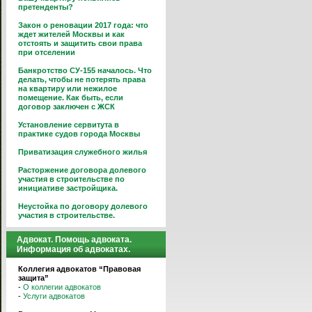
претенденты?
Закон о реновации 2017 года: что
ждет жителей Москвы и как
отстоять и защитить свои права
при отселении
Банкротство СУ-155 началось. Что
делать, чтобы не потерять права
на квартиру или нежилое
помещение. Как быть, если
договор заключен с ЖСК
Установление сервитута в
практике судов города Москвы
Приватизация служебного жилья
Расторжение договора долевого
участия в строительстве по
инициативе застройщика.
Неустойка по договору долевого
участия в строительстве.
Адвокат. Помощь адвоката.
Информация об адвокатах.
Коллегия адвокатов “Правовая
защита”
-
О коллегии адвокатов
-
Услуги адвокатов