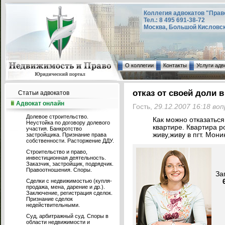
Коллегия адвокатов "Прав
Тел.: 8 495 691-38-72
Москва, Большой Кисловский
О коллегии
Контакты
Услуги адв
отказ от своей доли 
Статьи адвокатов
Адвокат онлайн
Гость,
29.12.2007 16:18 во
Долевое строительство.
Как можно отказаться
Неустойка по договору долевого
квартире. Квартира р
участия. Банкротство
живу,живу в пгт. Мони
застройщика. Признание права
собственности. Расторжение ДДУ.
Строительство и право,
инвестиционная деятельность.
Заказчик, застройщик, подрядчик.
Правоотношения. Споры.
За
Сделки с недвижимостью (купля-
продажа, мена, дарение и др.).
Заключение, регистрация сделок.
Признание сделок
недействительными.
Суд, арбитражный суд. Споры в
области недвижимости и