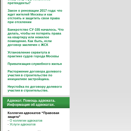
претенденты?
Закон о реновации 2017 года: что
ждет жителей Москвы и как
отстоять и защитить свои права
при отселении
Банкротство СУ-155 началось. Что
делать, чтобы не потерять права
на квартиру или нежилое
помещение. Как быть, если
договор заключен с ЖСК
Установление сервитута в
практике судов города Москвы
Приватизация служебного жилья
Расторжение договора долевого
участия в строительстве по
инициативе застройщика.
Неустойка по договору долевого
участия в строительстве.
Адвокат. Помощь адвоката.
Информация об адвокатах.
Коллегия адвокатов “Правовая
защита”
-
О коллегии адвокатов
-
Услуги адвокатов