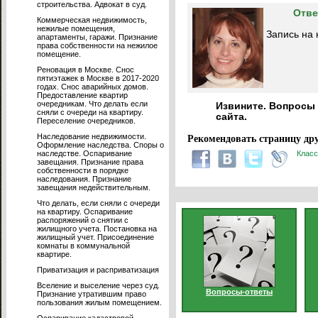
строительства. Адвокат в суд.
Отве
Коммерческая недвижимость,
нежилые помещения,
Запись на 
апартаменты, гаражи. Признание
права собственности на нежилое
помещение.
Реновация в Москве. Снос
пятиэтажек в Москве в 2017-2020
годах. Снос аварийных домов.
Предоставление квартир
очередникам. Что делать если
Извините. Вопросы 
сняли с очереди на квартиру.
сайта.
Переселение очередников.
Наследование недвижимости.
Рекомендовать страницу дру
Оформление наследства. Споры о
наследстве. Оспаривание
Класс
завещания. Признание права
собственности в порядке
наследования. Признание
завещания недействительным.
Что делать, если сняли с очереди
на квартиру. Оспаривание
распоряжений о снятии с
жилищного учета. Постановка на
жилищный учет. Присоединение
комнаты в коммунальной
квартире.
Приватизация и расприватизация
Вселение и выселение через суд.
Вопросы-ответы
Признание утратившим право
пользования жилым помещением.