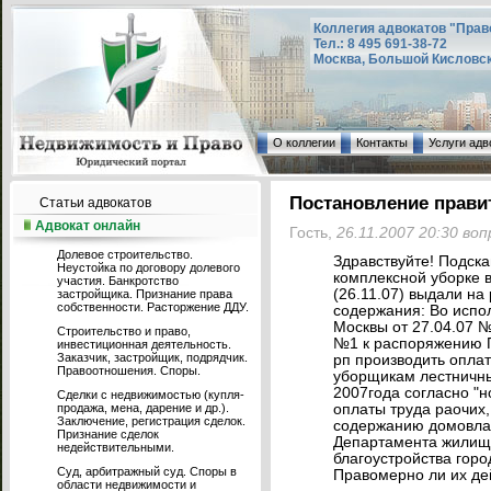
Коллегия адвокатов "Прав
Тел.: 8 495 691-38-72
Москва, Большой Кисловский
О коллегии
Контакты
Услуги адв
Постановление прави
Статьи адвокатов
Адвокат онлайн
Гость,
26.11.2007 20:30 во
Долевое строительство.
Здравствуйте! Подск
Неустойка по договору долевого
комплексной уборке 
участия. Банкротство
(26.11.07) выдали н
застройщика. Признание права
собственности. Расторжение ДДУ.
содержания: Во испо
Москвы от 27.04.07 №
Строительство и право,
№1 к распоряжению П
инвестиционная деятельность.
Заказчик, застройщик, подрядчик.
рп производить опла
Правоотношения. Споры.
уборщикам лестничны
2007года согласно "
Сделки с недвижимостью (купля-
продажа, мена, дарение и др.).
оплаты труда раочих,
Заключение, регистрация сделок.
содержанию домовла
Признание сделок
Департамента жилищн
недействительными.
благоустройства горо
Суд, арбитражный суд. Споры в
Правомерно ли их де
области недвижимости и