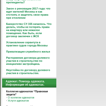
претенденты?
Закон о реновации 2017 года: что
ждет жителей Москвы и как
отстоять и защитить свои права
при отселении
Банкротство СУ-155 началось. Что
делать, чтобы не потерять права
на квартиру или нежилое
помещение. Как быть, если
договор заключен с ЖСК
Установление сервитута в
практике судов города Москвы
Приватизация служебного жилья
Расторжение договора долевого
участия в строительстве по
инициативе застройщика.
Неустойка по договору долевого
участия в строительстве.
Адвокат. Помощь адвоката.
Информация об адвокатах.
Коллегия адвокатов “Правовая
защита”
-
О коллегии адвокатов
-
Услуги адвокатов