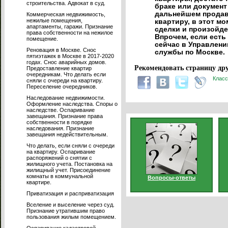
строительства. Адвокат в суд.
браке или документ
дальнейшем продава
Коммерческая недвижимость,
нежилые помещения,
квартиру, в этот м
апартаменты, гаражи. Признание
сделки и произойде
права собственности на нежилое
Впрочем, если есть
помещение.
сейчас в Управлен
Реновация в Москве. Снос
службы по Москве.
пятиэтажек в Москве в 2017-2020
годах. Снос аварийных домов.
Рекомендовать страницу дру
Предоставление квартир
очередникам. Что делать если
Класс
сняли с очереди на квартиру.
Переселение очередников.
Наследование недвижимости.
Оформление наследства. Споры о
наследстве. Оспаривание
завещания. Признание права
собственности в порядке
наследования. Признание
завещания недействительным.
Что делать, если сняли с очереди
на квартиру. Оспаривание
распоряжений о снятии с
жилищного учета. Постановка на
жилищный учет. Присоединение
комнаты в коммунальной
Вопросы-ответы
квартире.
Приватизация и расприватизация
Вселение и выселение через суд.
Признание утратившим право
пользования жилым помещением.