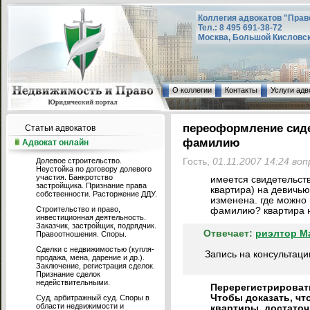
Коллегия адвокатов "Прав
Тел.: 8 495 691-38-72
Москва, Большой Кисловский
О коллегии
Контакты
Услуги адв
переоформление сиде
Статьи адвокатов
фамилию
Адвокат онлайн
Долевое строительство.
Гость,
01.11.2007 14:24 во
Неустойка по договору долевого
участия. Банкротство
имеется свидетельст
застройщика. Признание права
квартира) на девичь
собственности. Расторжение ДДУ.
изменена. где можно
Строительство и право,
фамилию? квартира н
инвестиционная деятельность.
Заказчик, застройщик, подрядчик.
Отвечает:
риэлтор М
Правоотношения. Споры.
Сделки с недвижимостью (купля-
Запись на консультаци
продажа, мена, дарение и др.).
Заключение, регистрация сделок.
Признание сделок
недействительными.
Перерегистрировать
Чтобы доказать, чт
Суд, арбитражный суд. Споры в
области недвижимости и
квартиры, достаточ