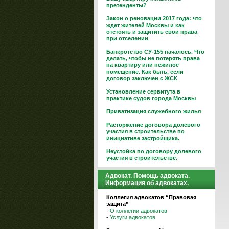
претенденты?
Закон о реновации 2017 года: что
ждет жителей Москвы и как
отстоять и защитить свои права
при отселении
Банкротство СУ-155 началось. Что
делать, чтобы не потерять права
на квартиру или нежилое
помещение. Как быть, если
договор заключен с ЖСК
Установление сервитута в
практике судов города Москвы
Приватизация служебного жилья
Расторжение договора долевого
участия в строительстве по
инициативе застройщика.
Неустойка по договору долевого
участия в строительстве.
Адвокат. Помощь адвоката.
Информация об адвокатах.
Коллегия адвокатов “Правовая
защита”
-
О коллегии адвокатов
-
Услуги адвокатов