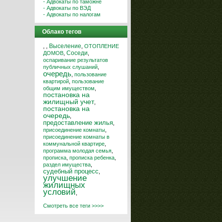
- Адвокаты по таможне
- Адвокаты по ВЭД
- Адвокаты по налогам
Облако тегов
Выселение
,
,
,
ОТОПЛЕНИЕ
Соседи
ДОМОВ
,
,
оспаривание результатов
публичных слушаний
,
очередь
,
пользование
квартирой
,
пользование
общим имуществом
,
постановка на
жилищный учет
,
постановка на
очередь
,
предоставление жилья
,
присоединение комнаты
,
присоединение комнаты в
коммунальной квартире
,
программа молодая семья
,
прописка
,
прописка ребенка
,
раздел имущества
,
судебный процесс
,
улучшение
жилищных
условий
,
Смотреть все теги >>>>