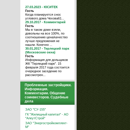
27.03.2023 - ЮСИТЕК
Гость
Когда планируется снос
углового дома Чехова61...
29.10.2017 - Комментарий
Гость
Мы в таком доме взяли,
довольны на все 100%, по
соотношению цена/качество
лучше предложения не
нашли. Конечно ...
30.01.2017 - Терлецкий парк
(Московские окна)
Гость
Информация для дольщиков
ЖК "Терлецкий парк". 15
февраля 2017 года состоится
очередное заседение по
рассмотрен...
Проблемные застройщики.
Информация.
Комментарии. Общение
соинвесторов. Судебные
дела
ЗАО "СУ-155"
ГК "Жилищный капитал" - АО
"АлеутСтрой"
ЗАО "Энергостройкомплект-
М"