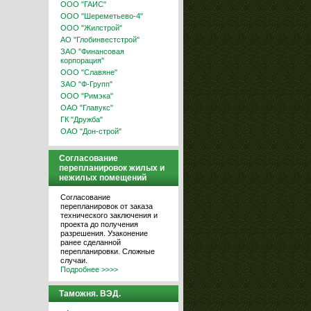
ООО "ГАИС"
ООО "Шереметьево-4"
ООО "Жилстрой"
АО "Глобинвестстрой"
ЗАО "Финансовая
корпорация"
ООО "Славяне"
ЗАО "Ф-Групп"
ООО "Римэка"
ОАО "Главукс"
ГК "Дружба"
ОАО "Дон-строй"
Согласование
перепланировок жилых и
нежилых помещений
Согласование
перепланировок от заказа
технического заключения и
проекта до получения
разрешения. Узаконение
ранее сделанной
перепланировки. Сложные
случаи.
Подробнее >>>>
Таможня. ВЭД.