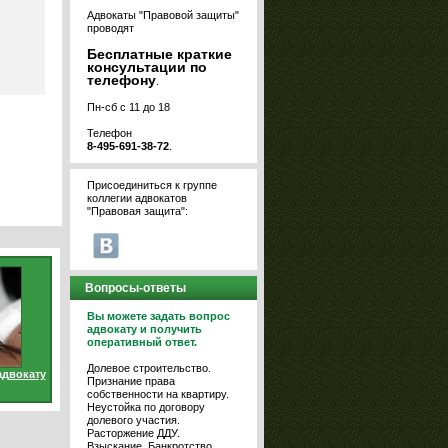
Адвокаты "Правовой защиты"
проводят
Бесплатные краткие
консультации по
телефону
.
Пн-сб с 11 до 18
Телефон
8-495-691-38-72
.
Присоединиться к группе
коллегии адвокатов
"Правовая защита":
Вопросы-ответы
Вы можете задать вопрос
адвокату и получить
оперативный ответ.
Долевое строительство.
адвокату
Признание права
собственности на квартиру.
Неустойка по договору
долевого участия.
Расторжение ДДУ.
Взыскание. Банкротство