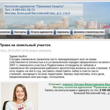
Коллегия адвокатов "Правовая Защита"
Тел.: 8 495 691-38-72
Москва, Большой Кисловский пер., д.1, стр.2
коллегии
Контакты
Услуги адвокатов
Адвокаты
Долевое строительство
Права на земельный участок.
Гость,
29.10.2007 02:42 вопрос адвокату:
Здравствуйте.
Соседка самовольно захватила часть принадлежащего мне на праве
собственности (полностью и в установленном порядке оформленного на меня 
2007 г.) земельного участка в Подмосковье отгородила ее забором и
самовольно без разрешения районного архитектора возвела на нем строение. 
хочу подать на нее в суд, заставить переставить забор и снести часть
строения, заходящего на мою территорию. Каковы перспективы этого дела,
предполагаемые мои расходы, госпошлина.
Отвечает:
адвокат Оксана Вячеславовна Ва
Москва, коллегия адвокатов "Правовая з
Запись на консультацию к адвокату по тел.
8 495 6
Большой Кисловский пер., д.