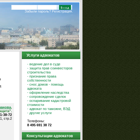
Забыли пароль?
Регистрация.
Услуги адвокатов
- ведение дел в суде
- защита прав соинвесторов
строительства
- признание права
в
собственности
- снос домов - помощь
Я
адвоката
- оформление наследства
- сопровождение сделок
- оспаривание кадастровой
стоимости
шанова
,
- адвокат по таможне, ВЭД
ащита".
- другие услуги
91-38-72
1, стр.2
Телефоны:
8 495 691 38 72
Консультации адвокатов