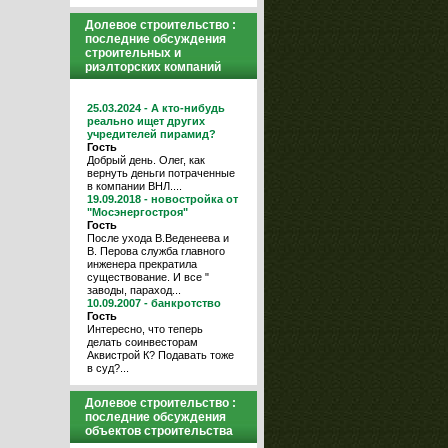
Долевое строительство :
последние обсуждения
строительных и
риэлторских компаний
25.03.2024 - А кто-нибудь
реально ищет других
учредителей пирамид?
Гость
Добрый день. Олег, как
вернуть деньги потраченные
в компании ВНЛ....
19.09.2018 - новостройка от
"Мосэнергостроя"
Гость
После ухода В.Веденеева и
В. Перова служба главного
инженера прекратила
существование. И все "
заводы, параход...
10.09.2007 - банкротство
Гость
Интересно, что теперь
делать соинвесторам
Аквистрой К? Подавать тоже
в суд?...
Долевое строительство :
последние обсуждения
объектов строительства