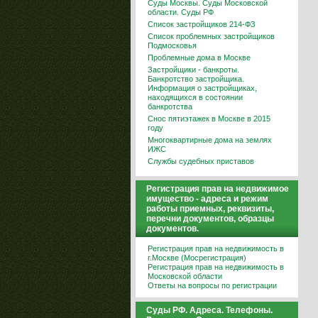
Суды Москвы. Суды Московской
области. Суды РФ
Список застройщиков 214-ФЗ
Список проблемных застройщиков
Подмосковья
Проблемные дома в Москве
Застройщики - банкроты.
Банкротство застройщика.
Информация о застройщиках,
находящихся в состоянии
банкротства
Снос пятиэтажек в Москве в 2015
году
Многоквартирные дома на землях
ИЖС
Службы судебных приставов
Регистрация прав на недвижимое
имущество - адреса и режим
работы приемных, реквизиты,
перечни документов, образцы
документов.
Регистрация прав на недвижимость в
г.Москве (Мосрегистрация)
Регистрация прав на недвижимость в
Московской области
Ответы на вопросы по регистрации
Суды РФ. Адреса. Телефоны.