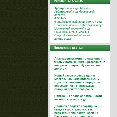
Реквизиты. Судьи.
Арбитражный суд г.Москвы
Арбитражный суд Московской
области
ФАС МО
9 апелляционный арбитражный суд
10 апелляционный арбитражный суд
Московский городской суд
Районные суды г. Москвы
Суды Московской области
другие суды
Последние статьи
Апартаменты хотят приравнять к
жилым помещениям и разрешить в
них регистрацию. Нужно ли это
делать?
Новый закон о реновации в
Москве. Что изменилось с 2017
года по сравнению с порядком
переселения из пятиэтажек,
который действовал ранее.
Признание права собственности
на квартиру через суд
Двойная продажа квартир на
стадии строительства: как
избежать и что делать если на
Вашу квартиру появились