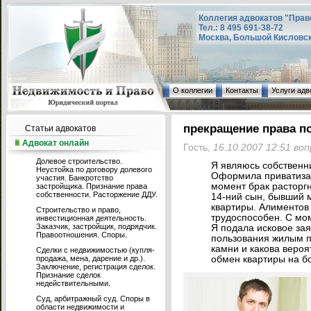
Коллегия адвокатов "Прав
Тел.: 8 495 691-38-72
Москва, Большой Кисловский
О коллегии
Контакты
Услуги адв
прекращение права 
Статьи адвокатов
Адвокат онлайн
Гость,
16.10.2007 12:51 во
Долевое строительство.
Я являюсь собственн
Неустойка по договору долевого
Оформила приватизац
участия. Банкротство
момент брак расторгн
застройщика. Признание права
собственности. Расторжение ДДУ.
14-ний сын, бывший 
квартиры. Алиментов н
Строительство и право,
трудоспособен. С мом
инвестиционная деятельность.
Заказчик, застройщик, подрядчик.
Я подала исковое за
Правоотношения. Споры.
пользования жилым п
камни и какова вероят
Сделки с недвижимостью (купля-
продажа, мена, дарение и др.).
обмен квартиры на 
Заключение, регистрация сделок.
Признание сделок
недействительными.
Суд, арбитражный суд. Споры в
области недвижимости и