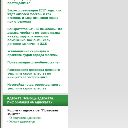
претенденты?
Закон о реновации 2017 года: что
ждет жителей Москвы и как
отстоять и защитить свои права
при отселении
Банкротство СУ-155 началось. Что
делать, чтобы не потерять права
на квартиру или нежилое
помещение. Как быть, если
договор заключен с ЖСК
Установление сервитута в
практике судов города Москвы
Приватизация служебного жилья
Расторжение договора долевого
участия в строительстве по
инициативе застройщика.
Неустойка по договору долевого
участия в строительстве.
Адвокат. Помощь адвоката.
Информация об адвокатах.
Коллегия адвокатов “Правовая
защита”
-
О коллегии адвокатов
-
Услуги адвокатов