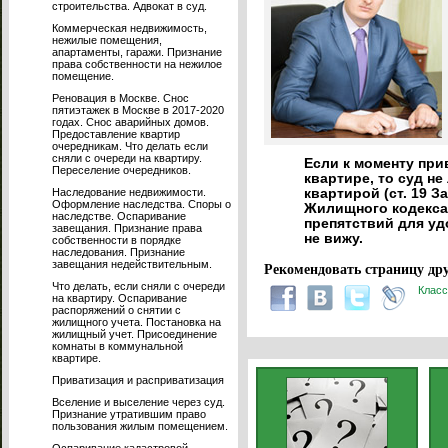
строительства. Адвокат в суд.
Коммерческая недвижимость,
нежилые помещения,
апартаменты, гаражи. Признание
права собственности на нежилое
помещение.
Реновация в Москве. Снос
пятиэтажек в Москве в 2017-2020
годах. Снос аварийных домов.
Предоставление квартир
очередникам. Что делать если
сняли с очереди на квартиру.
Если к моменту при
Переселение очередников.
квартире, то суд н
Наследование недвижимости.
квартирой (ст. 19 З
Оформление наследства. Споры о
Жилищного кодекса
наследстве. Оспаривание
препятствий для уд
завещания. Признание права
не вижу.
собственности в порядке
наследования. Признание
завещания недействительным.
Рекомендовать страницу дру
Что делать, если сняли с очереди
Класс
на квартиру. Оспаривание
распоряжений о снятии с
жилищного учета. Постановка на
жилищный учет. Присоединение
комнаты в коммунальной
квартире.
Приватизация и расприватизация
Вселение и выселение через суд.
Признание утратившим право
пользования жилым помещением.