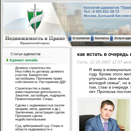
Коллегия адвокатов "Прав
Тел.: 8 495 691-38-72
Москва, Большой Кисловский
О коллегии
Контакты
Услуги адв
как встать в очередь
Статьи адвокатов
Адвокат онлайн
Гость,
12.10.2007 12:07 во
Долевое строительство.
Я живу в коммунальн
Неустойка по договору долевого
году. Кроме этого жил
участия. Банкротство
улучшить свое жилье
застройщика. Признание права
собственности. Расторжение ДДУ.
молодой семьи", но в
том, стаю в очереди.
Строительство и право,
лет. Прописка постоян
инвестиционная деятельность.
Заказчик, застройщик, подрядчик.
Правоотношения. Споры.
Сделки с недвижимостью (купля-
продажа, мена, дарение и др.).
Заключение, регистрация сделок.
Признание сделок
недействительными.
Суд, арбитражный суд. Споры в
области недвижимости и