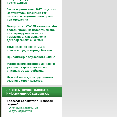
претенденты?
Закон о реновации 2017 года: что
ждет жителей Москвы и как
отстоять и защитить свои права
при отселении
Банкротство СУ-155 началось. Что
делать, чтобы не потерять права
на квартиру или нежилое
помещение. Как быть, если
договор заключен с ЖСК
Установление сервитута в
практике судов города Москвы
Приватизация служебного жилья
Расторжение договора долевого
участия в строительстве по
инициативе застройщика.
Неустойка по договору долевого
участия в строительстве.
Адвокат. Помощь адвоката.
Информация об адвокатах.
Коллегия адвокатов “Правовая
защита”
-
О коллегии адвокатов
-
Услуги адвокатов