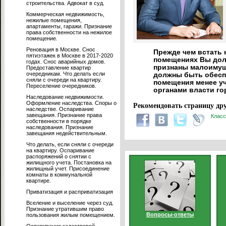
строительства. Адвокат в суд.
Коммерческая недвижимость,
нежилые помещения,
апартаменты, гаражи. Признание
права собственности на нежилое
помещение.
Реновация в Москве. Снос
Прежде чем встать 
пятиэтажек в Москве в 2017-2020
помещениях Вы дол
годах. Снос аварийных домов.
признаны малоимуще
Предоставление квартир
очередникам. Что делать если
должны быть обес
сняли с очереди на квартиру.
помещения менее у
Переселение очередников.
органами власти го
Наследование недвижимости.
Оформление наследства. Споры о
Рекомендовать страницу дру
наследстве. Оспаривание
завещания. Признание права
Класс
собственности в порядке
наследования. Признание
завещания недействительным.
Что делать, если сняли с очереди
на квартиру. Оспаривание
распоряжений о снятии с
жилищного учета. Постановка на
жилищный учет. Присоединение
комнаты в коммунальной
квартире.
Приватизация и расприватизация
Вселение и выселение через суд.
Признание утратившим право
Вопросы-ответы
пользования жилым помещением.