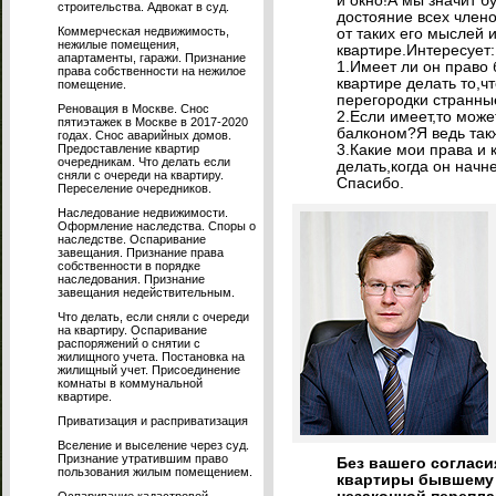
и окно!А мы значит б
строительства. Адвокат в суд.
достояние всех члено
Коммерческая недвижимость,
от таких его мыслей 
нежилые помещения,
квартире.Интересует:
апартаменты, гаражи. Признание
1.Имеет ли он право 
права собственности на нежилое
квартире делать то,ч
помещение.
перегородки странны
Реновация в Москве. Снос
2.Если имеет,то може
пятиэтажек в Москве в 2017-2020
балконом?Я ведь такж
годах. Снос аварийных домов.
Предоставление квартир
3.Какие мои права и 
очередникам. Что делать если
делать,когда он начн
сняли с очереди на квартиру.
Спасибо.
Переселение очередников.
Наследование недвижимости.
Оформление наследства. Споры о
наследстве. Оспаривание
завещания. Признание права
собственности в порядке
наследования. Признание
завещания недействительным.
Что делать, если сняли с очереди
на квартиру. Оспаривание
распоряжений о снятии с
жилищного учета. Постановка на
жилищный учет. Присоединение
комнаты в коммунальной
квартире.
Приватизация и расприватизация
Вселение и выселение через суд.
Признание утратившим право
Без вашего согласи
пользования жилым помещением.
квартиры бывшему м