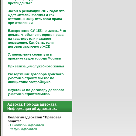
претенденты?
Закон о реновации 2017 года: что
ждет жителей Москвы и как
отстоять и защитить свои права
при отселении
Банкротство СУ-155 началось. Что
делать, чтобы не потерять права
на квартиру или нежилое
помещение. Как быть, если
договор заключен с ЖСК
Установление сервитута в
практике судов города Москвы
Приватизация служебного жилья
Расторжение договора долевого
участия в строительстве по
инициативе застройщика.
Неустойка по договору долевого
участия в строительстве.
Адвокат. Помощь адвоката.
Информация об адвокатах.
Коллегия адвокатов “Правовая
защита”
-
О коллегии адвокатов
-
Услуги адвокатов