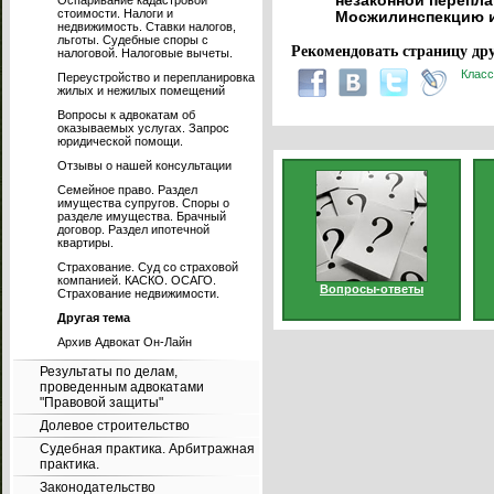
незаконной перепл
Оспаривание кадастровой
стоимости. Налоги и
Мосжилинспекцию и
недвижимость. Ставки налогов,
льготы. Судебные споры с
Рекомендовать страницу дру
налоговой. Налоговые вычеты.
Класс
Переустройство и перепланировка
жилых и нежилых помещений
Вопросы к адвокатам об
оказываемых услугах. Запрос
юридической помощи.
Отзывы о нашей консультации
Семейное право. Раздел
имущества супругов. Споры о
разделе имущества. Брачный
договор. Раздел ипотечной
квартиры.
Страхование. Суд со страховой
компанией. КАСКО. ОСАГО.
Вопросы-ответы
Страхование недвижимости.
Другая тема
Архив Адвокат Он-Лайн
Результаты по делам,
проведенным адвокатами
"Правовой защиты"
Долевое строительство
Судебная практика. Арбитражная
практика.
Законодательство