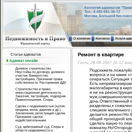
Коллегия адвокатов "Прав
Тел.: 8 495 691-38-72
Москва, Большой Кисловский
О коллегии
Контакты
Услуги адв
Ремонт в квартире
Статьи адвокатов
Адвокат онлайн
Гость,
26.09.2007 16:12 во
Долевое строительство.
Подскажите,пожалуйс
Неустойка по договору долевого
вопроса и на какие с
участия. Банкротство
опираться.Ситуация т
застройщика. Признание права
собственности. Расторжение ДДУ.
Есть неприватизиров
малогабаритка в кирп
Строительство и право,
и не на реконструкц
инвестиционная деятельность.
Заказчик, застройщик, подрядчик.
муж,совершеннолетн
Правоотношения. Споры.
дочь.Ответственный 
разделены,к сожален
Сделки с недвижимостью (купля-
продажа, мена, дарение и др.).
слишком маленького 
Заключение, регистрация сделок.
делается ремонт.Но 
Признание сделок
общей проходной комн
недействительными.
сделать какую-то пере
Суд, арбитражный суд. Споры в
комнатку.Но!Отгороди
области недвижимости и