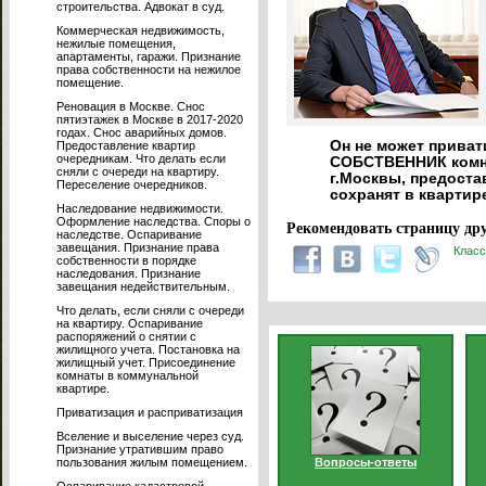
строительства. Адвокат в суд.
Коммерческая недвижимость,
нежилые помещения,
апартаменты, гаражи. Признание
права собственности на нежилое
помещение.
Реновация в Москве. Снос
пятиэтажек в Москве в 2017-2020
годах. Снос аварийных домов.
Он не может привати
Предоставление квартир
очередникам. Что делать если
СОБСТВЕННИК комнат
сняли с очереди на квартиру.
г.Москвы, предостав
Переселение очередников.
сохранят в квартир
Наследование недвижимости.
Оформление наследства. Споры о
Рекомендовать страницу дру
наследстве. Оспаривание
завещания. Признание права
Класс
собственности в порядке
наследования. Признание
завещания недействительным.
Что делать, если сняли с очереди
на квартиру. Оспаривание
распоряжений о снятии с
жилищного учета. Постановка на
жилищный учет. Присоединение
комнаты в коммунальной
квартире.
Приватизация и расприватизация
Вселение и выселение через суд.
Признание утратившим право
пользования жилым помещением.
Вопросы-ответы