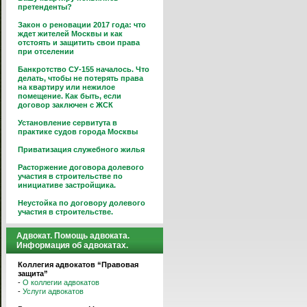
претенденты?
Закон о реновации 2017 года: что
ждет жителей Москвы и как
отстоять и защитить свои права
при отселении
Банкротство СУ-155 началось. Что
делать, чтобы не потерять права
на квартиру или нежилое
помещение. Как быть, если
договор заключен с ЖСК
Установление сервитута в
практике судов города Москвы
Приватизация служебного жилья
Расторжение договора долевого
участия в строительстве по
инициативе застройщика.
Неустойка по договору долевого
участия в строительстве.
Адвокат. Помощь адвоката.
Информация об адвокатах.
Коллегия адвокатов “Правовая
защита”
-
О коллегии адвокатов
-
Услуги адвокатов