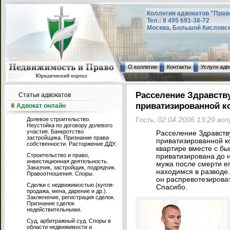
Коллегия адвокатов "Прав
Тел.: 8 495 691-38-72
Москва, Большой Кисловский
О коллегии
Контакты
Услуги адв
Расселение Здравству
Статьи адвокатов
приватизированной к
Адвокат онлайн
Долевое строительство.
Гость,
02.04.2006 13:29 во
Неустойка по договору долевого
участия. Банкротство
Расселение Здравству
застройщика. Признание права
приватизированной ко
собственности. Расторжение ДДУ.
квартире вместе с б
Строительство и право,
приватизирована до 
инвестиционная деятельность.
мужа после смерти е
Заказчик, застройщик, подрядчик.
находимся в разводе
Правоотношения. Споры.
он распревотезироват
Сделки с недвижимостью (купля-
Спасибо.
продажа, мена, дарение и др.).
Заключение, регистрация сделок.
Признание сделок
недействительными.
Суд, арбитражный суд. Споры в
области недвижимости и