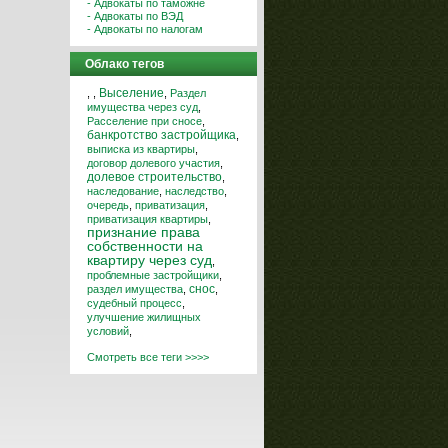
- Адвокаты по таможне
- Адвокаты по ВЭД
- Адвокаты по налогам
Облако тегов
,
,
Выселение
,
Раздел
имущества через суд
,
Расселение при сносе
,
банкротство застройщика
,
выписка из квартиры
,
договор долевого участия
,
долевое строительство
,
наследование
,
наследство
,
очередь
,
приватизация
,
приватизация квартиры
,
признание права
собственности на
квартиру через суд
,
проблемные застройщики
,
снос
раздел имущества
,
,
судебный процесс
,
улучшение жилищных
условий
,
Смотреть все теги >>>>