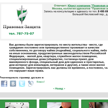
Отвечает:
Юрист компании "Правовая з
Москва, коллегия адвокатов "Правовая з
Запись на консультацию к адвокату по тел.
8 495 6
Большой Кисловский пер., д.
Вас должны были зарегистрировать по месту жительства - место, где
гражданин постоянно или преимущественно проживает в качестве
собственника, по договору найма (поднайма), социального найма, либо
на иных основаниях, предусмотренных законодательством Российской
Федерации, - жилой дом, квартира, служебное жилое помещение,
специализированные дома (общежитие, гостиница-приют, дом
маневренного фонда, специальный дом для одиноких и престарелых,
дом-интернат для инвалидов, ветеранов и другие), а также иное жилое
помещение. Зарегистрировать вас должны не временно, а постоянно, т.к
это нарушает ваши права.
Рекомендовать страницу друзьям в:
Класс!
<
Назад
>