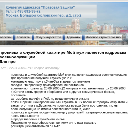
Коллегия адвокатов "Правовая Защита"
Тел.: 8 495 691-38-72
Москва, Большой Кисловский пер., д.1, стр.2
коллегии
Контакты
Услуги адвокатов
Адвокаты
Долевое строительство
прописка в служебной квартире Мой муж является кадровым
военнослужащим.
Для про
Гость,
22.03.2006 07:47 вопрос адвокату:
прописка в служебной квартире Мой муж является кадровым военнослужащим
Для проживания получили служебную 2-х
комнатную квартиру в г.Улан-Удэ в закрытом военном
городке. Но прописку Домоуправление поставило
временную, только до 20.09.2006 г.(2 контракт у нас заканчивается 20.06.2008
г.)Хотели взять кредит в сбербанке или в других коммерческих банках,
поставить
автомобиль на учёт в ГАИ, но везде получили отказ в
связи с временной пропиской. Мы служили в 3-х военных городках открытого и
закрытого типа в р.Бурятия, но прописка всегда была постоянная, т.к. мы
военнослужащие не имеем собственного жилья, имея
прописку в другом городе (например у родителей), квартирно-эксплуатационна
часть отказывает в
в предоставлении служебного жилья.
Правильно ли нам оформили прописку и что нам делать с
регистрацией автомобиля в ГАИ?