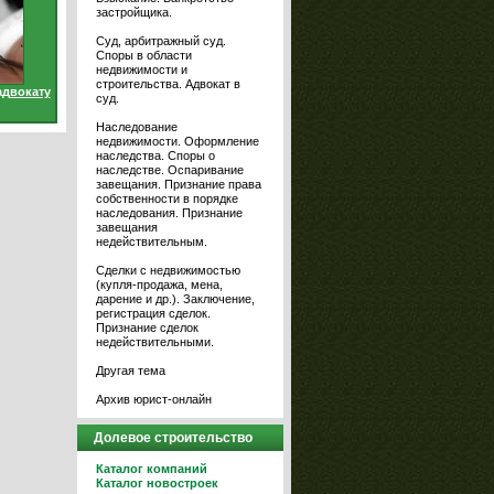
застройщика.
Суд, арбитражный суд.
Споры в области
недвижимости и
строительства. Адвокат в
адвокату
суд.
Наследование
недвижимости. Оформление
наследства. Споры о
наследстве. Оспаривание
завещания. Признание права
собственности в порядке
наследования. Признание
завещания
недействительным.
Сделки с недвижимостью
(купля-продажа, мена,
дарение и др.). Заключение,
регистрация сделок.
Признание сделок
недействительными.
Другая тема
Архив юрист-онлайн
Долевое строительство
Каталог компаний
Каталог новостроек