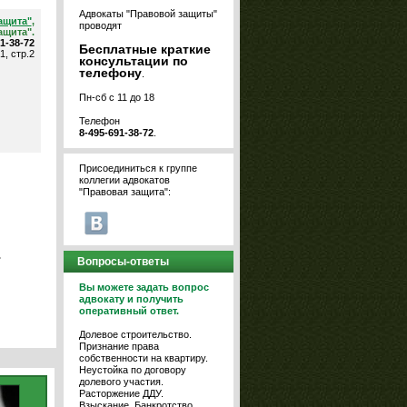
Адвокаты "Правовой защиты"
ащита"
,
проводят
ащита".
91-38-72
Бесплатные краткие
1, стр.2
консультации по
телефону
.
Пн-сб с 11 до 18
Телефон
8-495-691-38-72
.
Присоединиться к группе
коллегии адвокатов
"Правовая защита":
.
Вопросы-ответы
Вы можете задать вопрос
адвокату и получить
оперативный ответ.
Долевое строительство.
Признание права
собственности на квартиру.
Неустойка по договору
долевого участия.
Расторжение ДДУ.
Взыскание. Банкротство