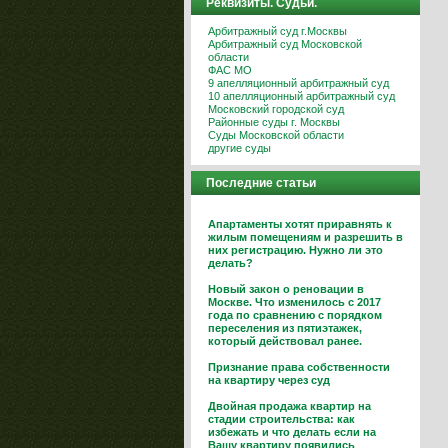
Реквизиты. Судьи.
Арбитражный суд г.Москвы
Арбитражный суд Московской
области
ФАС МО
9 апелляционный арбитражный суд
10 апелляционный арбитражный суд
Московский городской суд
Районные суды г. Москвы
Суды Московской области
другие суды
Последние статьи
Апартаменты хотят приравнять к
жилым помещениям и разрешить в
них регистрацию. Нужно ли это
делать?
Новый закон о реновации в
Москве. Что изменилось с 2017
года по сравнению с порядком
переселения из пятиэтажек,
который действовал ранее.
Признание права собственности
на квартиру через суд
Двойная продажа квартир на
стадии строительства: как
избежать и что делать если на
Вашу квартиру появились