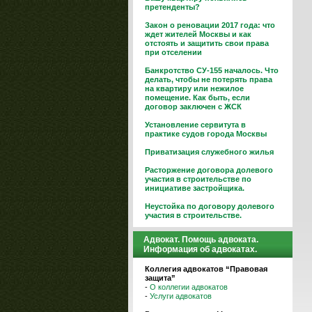
претенденты?
Закон о реновации 2017 года: что
ждет жителей Москвы и как
отстоять и защитить свои права
при отселении
Банкротство СУ-155 началось. Что
делать, чтобы не потерять права
на квартиру или нежилое
помещение. Как быть, если
договор заключен с ЖСК
Установление сервитута в
практике судов города Москвы
Приватизация служебного жилья
Расторжение договора долевого
участия в строительстве по
инициативе застройщика.
Неустойка по договору долевого
участия в строительстве.
Адвокат. Помощь адвоката.
Информация об адвокатах.
Коллегия адвокатов “Правовая
защита”
-
О коллегии адвокатов
-
Услуги адвокатов