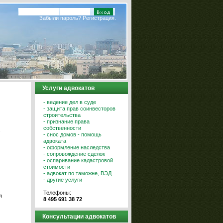
Забыли пароль?
Регистрация.
Услуги адвокатов
- ведение дел в суде
- защита прав соинвесторов
строительства
- признание права
собственности
.
- снос домов - помощь
адвоката
- оформление наследства
- сопровождение сделок
- оспаривание кадастровой
стоимости
- адвокат по таможне, ВЭД
- другие услуги
Телефоны:
я
8 495 691 38 72
Консультации адвокатов