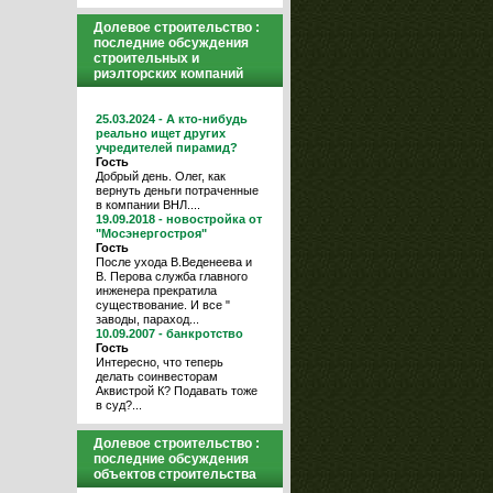
Долевое строительство :
последние обсуждения
строительных и
риэлторских компаний
25.03.2024 - А кто-нибудь
реально ищет других
учредителей пирамид?
Гость
Добрый день. Олег, как
вернуть деньги потраченные
в компании ВНЛ....
19.09.2018 - новостройка от
"Мосэнергостроя"
Гость
После ухода В.Веденеева и
В. Перова служба главного
инженера прекратила
существование. И все "
заводы, параход...
10.09.2007 - банкротство
Гость
Интересно, что теперь
делать соинвесторам
Аквистрой К? Подавать тоже
в суд?...
Долевое строительство :
последние обсуждения
объектов строительства