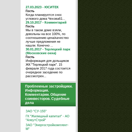
27.03.2023 - ЮСИТЕК
Гость
Когда планируется снос
углового дома Чехова61...
29.10.2017 - Комментарий
Гость
Мы в таком доме взяли,
довольны на все 100%, по
соотношению цена/качество
лучше предложения не
нашли. Конечно ...
30.01.2017 - Терлецкий парк
(Московские окна)
Гость
Информация для дольщиков
ЖК "Терлецкий парк". 15
февраля 2017 года состоится
очередное заседение по
рассмотрен...
Проблемные застройщики.
Информация.
Комментарии. Общение
соинвесторов. Судебные
дела
ЗАО "СУ-155"
ГК "Жилищный капитал" - АО
"АлеутСтрой"
ЗАО "Энергостройкомплект-
М"