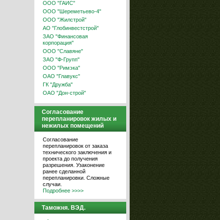
ООО "ГАИС"
ООО "Шереметьево-4"
ООО "Жилстрой"
АО "Глобинвестстрой"
ЗАО "Финансовая
корпорация"
ООО "Славяне"
ЗАО "Ф-Групп"
ООО "Римэка"
ОАО "Главукс"
ГК "Дружба"
ОАО "Дон-строй"
Согласование
перепланировок жилых и
нежилых помещений
Согласование
перепланировок от заказа
технического заключения и
проекта до получения
разрешения. Узаконение
ранее сделанной
перепланировки. Сложные
случаи.
Подробнее >>>>
Таможня. ВЭД.