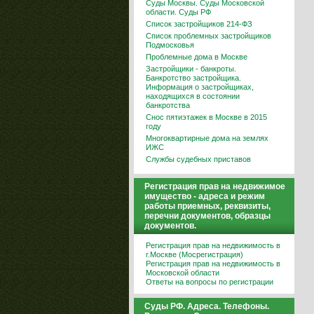
Суды Москвы. Суды Московской
области. Суды РФ
Список застройщиков 214-ФЗ
Список проблемных застройщиков
Подмосковья
Проблемные дома в Москве
Застройщики - банкроты.
Банкротство застройщика.
Информация о застройщиках,
находящихся в состоянии
банкротства
Снос пятиэтажек в Москве в 2015
году
Многоквартирные дома на землях
ИЖС
Службы судебных приставов
Регистрация прав на недвижимое
имущество - адреса и режим
работы приемных, реквизиты,
перечни документов, образцы
документов.
Регистрация прав на недвижимость в
г.Москве (Мосрегистрация)
Регистрация прав на недвижимость в
Московской области
Ответы на вопросы по регистрации
Суды РФ. Адреса. Телефоны.