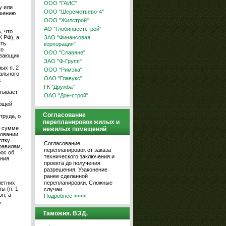
ООО "ГАИС"
у или
ООО "Шереметьево-4"
ешению
ООО "Жилстрой"
АО "Глобинвестстрой"
, что
ЗАО "Финансовая
 РФ), а
ыть
корпорация"
го
ООО "Славяне"
ивающих
ЗАО "Ф-Групп"
ых п. 2
ООО "Римэка"
иального
ОАО "Главукс"
х
ГК "Дружба"
итывает
ОАО "Дон-строй"
ующей
Согласование
труда, о
перепланировок жилых и
й сумме
нежилых помещений
новании
отку
Согласование
равилам,
перепланировок от заказа
ос об
технического заключения и
ения
проекта до получения
разрешения. Узаконение
ранее сделанной
перепланировки. Сложные
летних
ы (п. 1
случаи.
н, а
Подробнее >>>>
,
Таможня. ВЭД.