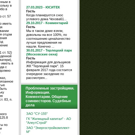
нным в
кольку в
27.03.2023 - ЮСИТЕК
ибо в
Гость
Когда планируется снос
 ст. 57
углового дома Чехова61...
29.10.2017 - Комментарий
о иметь
Гость
ия
Мы в таком доме взяли,
ивании
ся отцом
довольны на все 100%, по
ения
соотношению цена/качество
од
лучше предложения не
чение
нашли. Конечно ...
30.01.2017 - Терлецкий парк
 ст. 52)
(Московские окна)
еденной
Гость
матери),
Информация для дольщиков
 иметь в
ЖК "Терлецкий парк". 15
ода с
февраля 2017 года состоится
 должно
очередное заседение по
рассмотрен...
каз,
вязанное
тью
Проблемные застройщики.
 быть
Информация.
ьку
ия
Комментарии. Общение
. 83, п.
соинвесторов. Судебные
дела
ЗАО "СУ-155"
ного
125.8
ГК "Жилищный капитал" - АО
"АлеутСтрой"
ты по
ЗАО "Энергостройкомплект-
м
М"
а