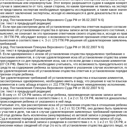
установленным или опровергнутым. Этот вопрос разрешается судом в каждом конкре
случае в зависимости от того, какая сторона, по каким причинам не явилась на экспер
не представила экспертам необходимые предметы исследования, а также какое значе
нее имеет заключение экспертизы, исходя из имеющихся в деле доказательств в их
совокупности.
(в ред. Постановления Пленума Верховного Суда РФ от 06.02.2007 N 6)
(см. текст в предыдущей редакции)
7. Если при рассмотрении дела об установлении отцовства ответчик выразил согласие
заявление об установлении отцовства в органы записи актов гражданского состояния, 
выясняет, не означает ли это признание ответчиком своего отцовства и, исходя из прав
ст. 39 ГПК РФ, обсуждает вопрос о возможности принятия признания ответчиком иска и
вынесения в соответствии с ч. 3 ст. 173 ГПК РФ решения об удовлетворении заявленн
требований.
(в ред. Постановления Пленума Верховного Суда РФ от 06.02.2007 N 6)
(см. текст в предыдущей редакции)
8. Если одновременно с иском об установлении отцовства предъявлено требование о
взыскании алиментов, в случае удовлетворения иска об установлении отцовства алим
присуждаются со дня предъявления иска, как и по всем делам о взыскании алиментов (п
107 СК РФ). Вместе с тем необходимо учитывать, что возможность принудительного в
средств на содержание ребенка за прошлое время в указанном случае исключается, п
до удовлетворения иска об установлении отцовства ответчик в установленном порядке
признан отцом ребенка.
При удовлетворении требований об установлении отцовства и взыскании алиментов,
рассмотренных одновременно, необходимо иметь в виду, что решение в части взыска
алиментов в силу абзаца второго ст. 211 ГПК РФ подлежит немедленному исполнению.
(в ред. Постановления Пленума Верховного Суда РФ от 06.02.2007 N 6)
(см. текст в предыдущей редакции)
9. В силу ст. 47 СК РФ запись об отце ребенка, произведенная органом записи актов
гражданского состояния в соответствии с п. п. 1 и 2 ст. 51 СК РФ, является доказатель
происхождения ребенка от указанного в ней лица.
Учитывая это, при рассмотрении иска об установлении отцовства в отношении ребенка
которого значится конкретное лицо (п. п. 1 и 2 ст. 51 СК РФ), оно должно быть привлеч
к участию в деле, так как в случае удовлетворения заявленных требований прежние с
об отце должны быть исключены (аннулированы) из актовой записи о рождении ребенка
Суд в исковом порядке рассматривает и требования об исключении записи об отце,
произведенной в актовой записи о рождении в соответствии с п. п. 1 и 2 ст. 51 СК РФ, и
внесении новых сведений об отце (то есть об установлении отцовства другого лица), е