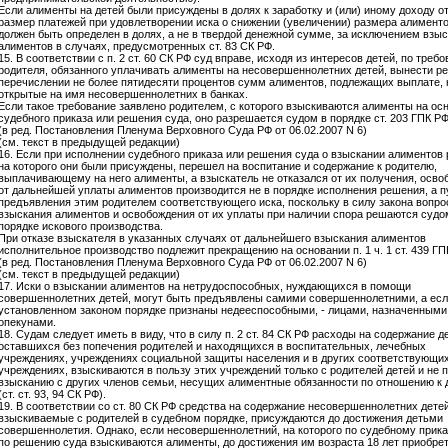
Если алименты на детей были присуждены в долях к заработку и (или) иному доходу от
размер платежей при удовлетворении иска о снижении (увеличении) размера алименто
должен быть определен в долях, а не в твердой денежной сумме, за исключением взы
алиментов в случаях, предусмотренных ст. 83 СК РФ.
15. В соответствии с п. 2 ст. 60 СК РФ суд вправе, исходя из интересов детей, по треб
родителя, обязанного уплачивать алименты на несовершеннолетних детей, вынести р
перечислении не более пятидесяти процентов сумм алиментов, подлежащих выплате, н
открытые на имя несовершеннолетних в банках.
Если такое требование заявлено родителем, с которого взыскиваются алименты на ос
судебного приказа или решения суда, оно разрешается судом в порядке ст. 203 ГПК РФ
(в ред. Постановления Пленума Верховного Суда РФ от 06.02.2007 N 6)
(см. текст в предыдущей редакции)
16. Если при исполнении судебного приказа или решения суда о взыскании алиментов 
на которого они были присуждены, перешел на воспитание и содержание к родителю,
выплачивающему на него алименты, а взыскатель не отказался от их получения, осво
от дальнейшей уплаты алиментов производится не в порядке исполнения решения, а п
предъявления этим родителем соответствующего иска, поскольку в силу закона вопр
взыскания алиментов и освобождения от их уплаты при наличии спора решаются судо
порядке искового производства.
При отказе взыскателя в указанных случаях от дальнейшего взыскания алиментов
исполнительное производство подлежит прекращению на основании п. 1 ч. 1 ст. 439 ГП
(в ред. Постановления Пленума Верховного Суда РФ от 06.02.2007 N 6)
(см. текст в предыдущей редакции)
17. Иски о взыскании алиментов на нетрудоспособных, нуждающихся в помощи
совершеннолетних детей, могут быть предъявлены самими совершеннолетними, а есл
установленном законом порядке признаны недееспособными, - лицами, назначенными
опекунами.
18. Судам следует иметь в виду, что в силу п. 2 ст. 84 СК РФ расходы на содержание д
оставшихся без попечения родителей и находящихся в воспитательных, лечебных
учреждениях, учреждениях социальной защиты населения и в других соответствующи
учреждениях, взыскиваются в пользу этих учреждений только с родителей детей и не 
взысканию с других членов семьи, несущих алиментные обязанности по отношению к 
(ст. ст. 93, 94 СК РФ).
19. В соответствии со ст. 80 СК РФ средства на содержание несовершеннолетних детей
взыскиваемые с родителей в судебном порядке, присуждаются до достижения детьми
совершеннолетия. Однако, если несовершеннолетний, на которого по судебному прика
по решению суда взыскиваются алименты, до достижения им возраста 18 лет приобре