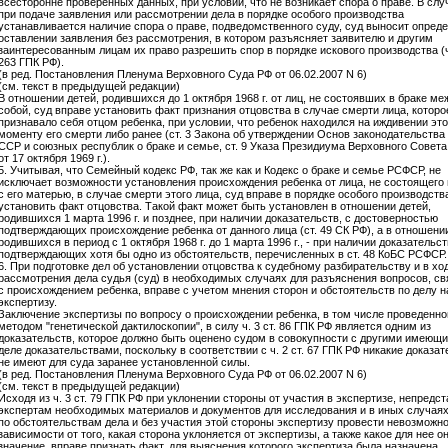
всесторонне проверенных данных, при условии, что не возникает спора о праве. В слу
при подаче заявления или рассмотрении дела в порядке особого производства
устанавливается наличие спора о праве, подведомственного суду, суд выносит опред
оставлении заявления без рассмотрения, в котором разъясняет заявителю и другим
заинтересованным лицам их право разрешить спор в порядке искового производства (ч.
263 ГПК РФ).
(в ред. Постановления Пленума Верховного Суда РФ от 06.02.2007 N 6)
(см. текст в предыдущей редакции)
В отношении детей, родившихся до 1 октября 1968 г. от лиц, не состоявших в браке ме
собой, суд вправе установить факт признания отцовства в случае смерти лица, которо
признавало себя отцом ребенка, при условии, что ребенок находился на иждивении это
моменту его смерти либо ранее (ст. 3 Закона об утверждении Основ законодательства
ССР и союзных республик о браке и семье, ст. 9 Указа Президиума Верховного Сове
от 17 октября 1969 г.).
5. Учитывая, что Семейный кодекс РФ, так же как и Кодекс о браке и семье РСФСР, не
исключает возможности установления происхождения ребенка от лица, не состоящего 
с его матерью, в случае смерти этого лица, суд вправе в порядке особого производств
установить факт отцовства. Такой факт может быть установлен в отношении детей,
родившихся 1 марта 1996 г. и позднее, при наличии доказательств, с достоверностью
подтверждающих происхождение ребенка от данного лица (ст. 49 СК РФ), а в отношении
родившихся в период с 1 октября 1968 г. до 1 марта 1996 г., - при наличии доказательст
подтверждающих хотя бы одно из обстоятельств, перечисленных в ст. 48 КоБС РСФСР.
6. При подготовке дел об установлении отцовства к судебному разбирательству и в хо
рассмотрения дела судья (суд) в необходимых случаях для разъяснения вопросов, с
с происхождением ребенка, вправе с учетом мнения сторон и обстоятельств по делу н
экспертизу.
Заключение экспертизы по вопросу о происхождении ребенка, в том числе проведенно
методом "генетической дактилоскопии", в силу ч. 3 ст. 86 ГПК РФ является одним из
доказательств, которое должно быть оценено судом в совокупности с другими имеющ
деле доказательствами, поскольку в соответствии с ч. 2 ст. 67 ГПК РФ никакие доказат
не имеют для суда заранее установленной силы.
(в ред. Постановления Пленума Верховного Суда РФ от 06.02.2007 N 6)
(см. текст в предыдущей редакции)
Исходя из ч. 3 ст. 79 ГПК РФ при уклонении стороны от участия в экспертизе, непредс
экспертам необходимых материалов и документов для исследования и в иных случаях
по обстоятельствам дела и без участия этой стороны экспертизу провести невозможно
зависимости от того, какая сторона уклоняется от экспертизы, а также какое для нее о
значение, вправе признать факт, для выяснения которого экспертиза была назначена,