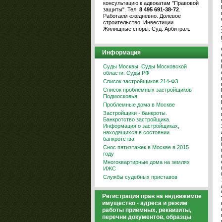
консультацию к адвокатам "Правовой
защиты". Тел.
8 495 691-38-72
.
Работаем ежедневно. Долевое
строительство. Инвестиции.
Жилищные споры. Суд. Арбитраж.
Информация
Суды Москвы. Суды Московской
области. Суды РФ
Список застройщиков 214-ФЗ
Список проблемных застройщиков
Подмосковья
Проблемные дома в Москве
Застройщики - банкроты.
Банкротство застройщика.
Информация о застройщиках,
находящихся в состоянии
банкротства
Снос пятиэтажек в Москве в 2015
году
Многоквартирные дома на землях
ИЖС
Службы судебных приставов
Регистрация прав на недвижимое
имущество - адреса и режим
работы приемных, реквизиты,
перечни документов, образцы