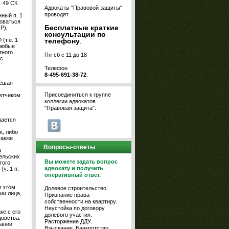
. 49 СК
Адвокаты "Правовой защиты"
проводят
ный п. 1
воваться
Бесплатные краткие
Р),
консультации по
телефону
(т.е. 1
.
 любые
тного
Пн-сб с 11 до 18
с
Телефон
8-495-691-38-72
.
решая
Присоединиться к группе
етчиком
коллегии адвокатов
"Правовая защита":
шается
к, либо
также
Вопросы-ответы
а
ельских
Вы можете задать вопрос
того
адвокату и получить
ч. 1 п.
оперативный ответ.
и этом
Долевое строительство.
ии лица,
Признание права
собственности на квартиру.
Неустойка по договору
ке с его
долевого участия.
цовства.
Расторжение ДДУ.
вании
Взыскание. Банкротство