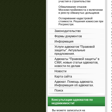
участия в строительстве
Обжалование отказов
Москомстройинвеста о включении
в реестр обманутых дольщиков
Оспаривание кадастровой
стоимости. Решения комиссии при
Росреестре.
Законодательство
Формы документов
Информация
Услуги адвокатов "Правовой
защиты". Актуальные
предложения.
Адвокаты "Правовой защиты" в
СМИ, новые статьи адвокатов,
новости по делам
Новости
Карта сайта
Адвокат. Помощь адвоката.
Информация об адвокатах.
Поиск
Консультации адвокатов по
недвижимости!
Вы можете записаться на