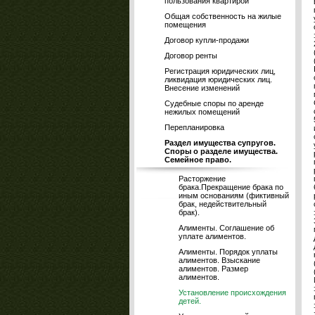
пользования квартирой
Общая собственность на жилые
помещения
Договор купли-продажи
Договор ренты
Регистрация юридических лиц,
ликвидация юридических лиц.
Внесение изменений
Судебные споры по аренде
нежилых помещений
Перепланировка
Раздел имущества супругов.
Споры о разделе имущества.
Семейное право.
Расторжение
брака.Прекращение брака по
иным основаниям (фиктивный
брак, недействительный
брак).
Алименты. Соглашение об
уплате алиментов.
Алименты. Порядок уплаты
алиментов. Взыскание
алиментов. Размер
алиментов.
Установление происхождения
детей.