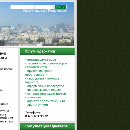
Забыли пароль?
Регистрация.
Услуги адвокатов
ции
нии
- ведение дел в суде
- защита прав соинвесторов
строительства
ом праве
- признание права
т
собственности
- снос домов - помощь
адвоката
- оформление наследства
- сопровождение сделок
их
- оспаривание кадастровой
стоимости
- адвокат по таможне, ВЭД
скании
- другие услуги
ствие.
Телефоны:
екса
8 495 691 38 72
семейным
ко к тем
Консультации адвокатов