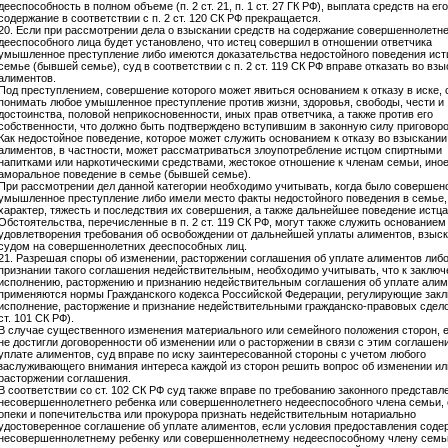
дееспособность в полном объеме (п. 2 ст. 21, п. 1 ст. 27 ГК РФ), выплата средств на его
содержание в соответствии с п. 2 ст. 120 СК РФ прекращается.
20. Если при рассмотрении дела о взыскании средств на содержание совершеннолетне
дееспособного лица будет установлено, что истец совершил в отношении ответчика
умышленное преступление либо имеются доказательства недостойного поведения ист
семье (бывшей семье), суд в соответствии с п. 2 ст. 119 СК РФ вправе отказать во вз
алиментов.
Под преступлением, совершение которого может явиться основанием к отказу в иске, 
понимать любое умышленное преступление против жизни, здоровья, свободы, чести и
достоинства, половой неприкосновенности, иных прав ответчика, а также против его
собственности, что должно быть подтверждено вступившим в законную силу приговоро
Как недостойное поведение, которое может служить основанием к отказу во взыскании
алиментов, в частности, может рассматриваться злоупотребление истцом спиртными
напитками или наркотическими средствами, жестокое отношение к членам семьи, ино
аморальное поведение в семье (бывшей семье).
При рассмотрении дел данной категории необходимо учитывать, когда было совершен
умышленное преступление либо имели место факты недостойного поведения в семье,
характер, тяжесть и последствия их совершения, а также дальнейшее поведение истца
Обстоятельства, перечисленные в п. 2 ст. 119 СК РФ, могут также служить основанием
удовлетворения требования об освобождении от дальнейшей уплаты алиментов, взыс
судом на совершеннолетних дееспособных лиц.
21. Разрешая споры об изменении, расторжении соглашения об уплате алиментов либо
признании такого соглашения недействительным, необходимо учитывать, что к заключ
исполнению, расторжению и признанию недействительным соглашения об уплате алим
применяются нормы Гражданского кодекса Российской Федерации, регулирующие закл
исполнение, расторжение и признание недействительными гражданско-правовых сделок
ст. 101 СК РФ).
В случае существенного изменения материального или семейного положения сторон, 
не достигли договоренности об изменении или о расторжении в связи с этим соглашен
уплате алиментов, суд вправе по иску заинтересованной стороны с учетом любого
заслуживающего внимания интереса каждой из сторон решить вопрос об изменении ил
расторжении соглашения.
В соответствии со ст. 102 СК РФ суд также вправе по требованию законного представл
несовершеннолетнего ребенка или совершеннолетнего недееспособного члена семьи, 
опеки и попечительства или прокурора признать недействительным нотариально
удостоверенное соглашение об уплате алиментов, если условия предоставления соде
несовершеннолетнему ребенку или совершеннолетнему недееспособному члену семь