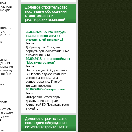
тном
тизу или
Долевое строительство :
ние для
последние обсуждения
строительных и
риэлторских компаний
 подать
суд
25.03.2024 - А кто-нибудь
ил ч. 2
реально ищет других
учредителей пирамид?
ых
Гость
Добрый день. Олег, как
вернуть деньги потраченные
в компании ВНЛ....
19.09.2018 - новостройка от
енты
"Мосэнергостроя"
. 2 ст.
Гость
зыскания
После ухода В.Веденеева и
оскольку
 не был
В. Перова служба главного
инженера прекратила
существование. И все "
ния
заводы, параход...
10.09.2007 - банкротство
Гость
Интересно, что теперь
делать соинвесторам
ством
Аквистрой К? Подавать тоже
в суд?...
, отцом
ено судом
ведения
Долевое строительство :
.
последние обсуждения
объектов строительства
сли