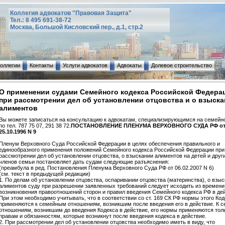
Коллегия адвокатов "Правовая Защита"
Тел.: 8 495 691-38-72
Москва, Большой Кисловский пер., д.1, стр.2
коллегии
Контакты
Услуги адвокатов
Адвокаты
Долевое строительство
О применении судами Семейного кодекса Российской Федера
при рассмотрении дел об установлении отцовства и о взыска
алиментов
Вы можете записаться на консультацию к адвокатам, специализирующимся на семейн
по тел. 787 75 07, 291 38 72.
ПОСТАНОВЛЕНИЕ ПЛЕНУМА ВЕРХОВНОГО СУДА РФ о
25.10.1996 N 9
Пленум Верховного Суда Российской Федерации в целях обеспечения правильного и
единообразного применения положений Семейного кодекса Российской Федерации при
рассмотрении дел об установлении отцовства, о взыскании алиментов на детей и друг
членов семьи постановляет дать судам следующие разъяснения:
(преамбула в ред. Постановления Пленума Верховного Суда РФ от 06.02.2007 N 6)
(см. текст в предыдущей редакции)
1. По делам об установлении отцовства, оспаривании отцовства (материнства), о взы
алиментов суду при разрешении заявленных требований следует исходить из времени
возникновения правоотношений сторон и правил введения Семейного кодекса РФ в дей
При этом необходимо учитывать, что в соответствии со ст. 169 СК РФ нормы этого Код
применяются к семейным отношениям, возникшим после введения его в действие. К 
отношениям, возникшим до введения Кодекса в действие, его нормы применяются толь
правам и обязанностям, которые возникнут после введения кодекса в действие.
2. При рассмотрении дел об установлении отцовства необходимо иметь в виду, что