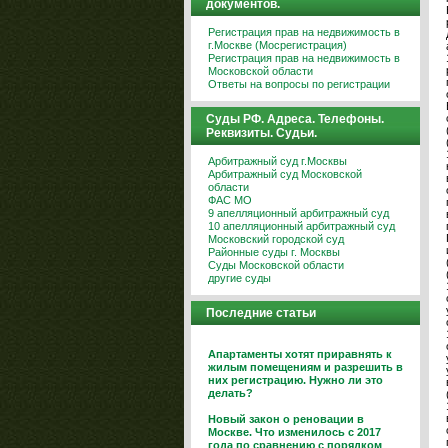
документов.
Регистрация прав на недвижимость в
г.Москве (Мосрегистрация)
Регистрация прав на недвижимость в
Московской области
Ответы на вопросы по регистрации
Суды РФ. Адреса. Телефоны.
Реквизиты. Судьи.
Арбитражный суд г.Москвы
Арбитражный суд Московской
области
ФАС МО
9 апелляционный арбитражный суд
10 апелляционный арбитражный суд
Московский городской суд
Районные суды г. Москвы
Суды Московской области
другие суды
Последние статьи
Апартаменты хотят приравнять к
жилым помещениям и разрешить в
них регистрацию. Нужно ли это
делать?
Новый закон о реновации в
Москве. Что изменилось с 2017
года по сравнению с порядком