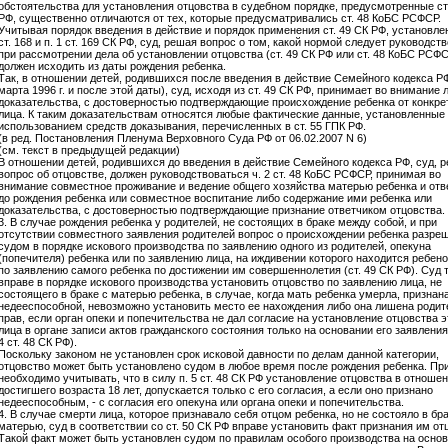
обстоятельства для установления отцовства в судебном порядке, предусмотренные ст
РФ, существенно отличаются от тех, которые предусматривались ст. 48 КоБС РСФСР.
Учитывая порядок введения в действие и порядок применения ст. 49 СК РФ, установлен
ст. 168 и п. 1 ст. 169 СК РФ, суд, решая вопрос о том, какой нормой следует руководст
при рассмотрении дела об установлении отцовства (ст. 49 СК РФ или ст. 48 КоБС РСФС
должен исходить из даты рождения ребенка.
Так, в отношении детей, родившихся после введения в действие Семейного кодекса РФ 
марта 1996 г. и после этой даты), суд, исходя из ст. 49 СК РФ, принимает во внимание
доказательства, с достоверностью подтверждающие происхождение ребенка от конкре
лица. К таким доказательствам относятся любые фактические данные, установленные 
использованием средств доказывания, перечисленных в ст. 55 ГПК РФ.
(в ред. Постановления Пленума Верховного Суда РФ от 06.02.2007 N 6)
(см. текст в предыдущей редакции)
В отношении детей, родившихся до введения в действие Семейного кодекса РФ, суд, 
вопрос об отцовстве, должен руководствоваться ч. 2 ст. 48 КоБС РСФСР, принимая во
внимание совместное проживание и ведение общего хозяйства матерью ребенка и отв
до рождения ребенка или совместное воспитание либо содержание ими ребенка или
доказательства, с достоверностью подтверждающие признание ответчиком отцовства.
3. В случае рождения ребенка у родителей, не состоящих в браке между собой, и при
отсутствии совместного заявления родителей вопрос о происхождении ребенка разре
судом в порядке искового производства по заявлению одного из родителей, опекуна
(попечителя) ребенка или по заявлению лица, на иждивении которого находится ребено
по заявлению самого ребенка по достижении им совершеннолетия (ст. 49 СК РФ). Суд 
вправе в порядке искового производства установить отцовство по заявлению лица, не
состоящего в браке с матерью ребенка, в случае, когда мать ребенка умерла, признан
недееспособной, невозможно установить место ее нахождения либо она лишена родит
прав, если орган опеки и попечительства не дал согласие на установление отцовства э
лица в органе записи актов гражданского состояния только на основании его заявления (
4 ст. 48 СК РФ).
Поскольку законом не установлен срок исковой давности по делам данной категории,
отцовство может быть установлено судом в любое время после рождения ребенка. Пр
необходимо учитывать, что в силу п. 5 ст. 48 СК РФ установление отцовства в отношен
достигшего возраста 18 лет, допускается только с его согласия, а если оно признано
недееспособным, - с согласия его опекуна или органа опеки и попечительства.
4. В случае смерти лица, которое признавало себя отцом ребенка, но не состояло в бра
матерью, суд в соответствии со ст. 50 СК РФ вправе установить факт признания им от
Такой факт может быть установлен судом по правилам особого производства на осно