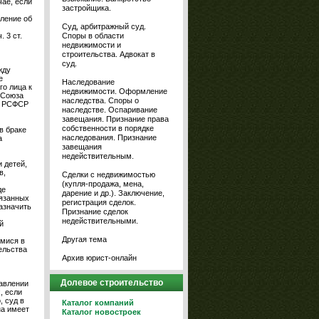
чае, если
застройщика.
еление об
Суд, арбитражный суд.
Споры в области
 3 ст.
недвижимости и
строительства. Адвокат в
суд.
жду
е
Наследование
го лица к
недвижимости. Оформление
 Союза
наследства. Споры о
та РСФСР
наследстве. Оспаривание
завещания. Признание права
собственности в порядке
в браке
наследования. Признание
а
завещания
недействительным.
 детей,
в,
Сделки с недвижимостью
(купля-продажа, мена,
де
дарение и др.). Заключение,
вязанных
регистрация сделок.
азначить
Признание сделок
недействительными.
й
Другая тема
имися в
ельства
Архив юрист-онлайн
Долевое строительство
тавлении
, если
, суд в
Каталог компаний
на имеет
Каталог новостроек