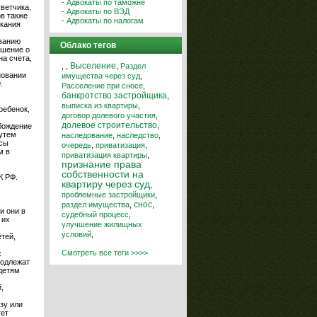
- Адвокаты по таможне
ветчика,
- Адвокаты по ВЭД
в также
- Адвокаты по налогам
скания
ованию
Облако тегов
ешение о
а счета,
,
,
Выселение
,
Раздел
новании
имущества через суд
,
.
Расселение при сносе
,
банкротство застройщика
,
выписка из квартиры
,
ребенок,
договор долевого участия
,
долевое строительство
,
бождение
утем
наследование
,
наследство
,
осы
очередь
,
приватизация
,
м в
приватизация квартиры
,
признание права
собственности на
К РФ.
квартиру через суд
,
проблемные застройщики
,
снос
раздел имущества
,
,
и они в
судебный процесс
,
 их
улучшение жилищных
условий
,
етей,
Смотреть все теги >>>>
х
подлежат
детям
,
зу или
тет