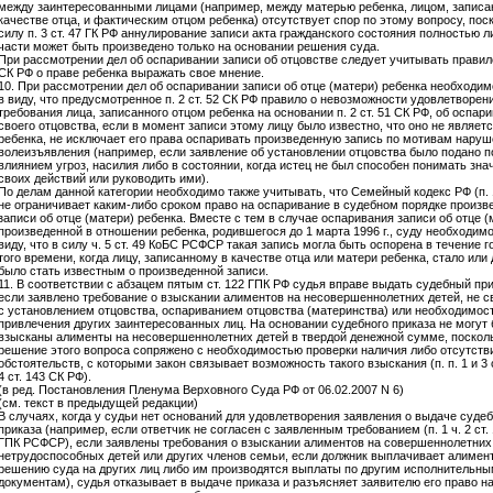
между заинтересованными лицами (например, между матерью ребенка, лицом, записа
качестве отца, и фактическим отцом ребенка) отсутствует спор по этому вопросу, пос
силу п. 3 ст. 47 ГК РФ аннулирование записи акта гражданского состояния полностью л
части может быть произведено только на основании решения суда.
При рассмотрении дел об оспаривании записи об отцовстве следует учитывать правило
СК РФ о праве ребенка выражать свое мнение.
10. При рассмотрении дел об оспаривании записи об отце (матери) ребенка необходим
в виду, что предусмотренное п. 2 ст. 52 СК РФ правило о невозможности удовлетворен
требования лица, записанного отцом ребенка на основании п. 2 ст. 51 СК РФ, об оспар
своего отцовства, если в момент записи этому лицу было известно, что оно не являет
ребенка, не исключает его права оспаривать произведенную запись по мотивам наруш
волеизъявления (например, если заявление об установлении отцовства было подано п
влиянием угроз, насилия либо в состоянии, когда истец не был способен понимать зна
своих действий или руководить ими).
По делам данной категории необходимо также учитывать, что Семейный кодекс РФ (п. 1
не ограничивает каким-либо сроком право на оспаривание в судебном порядке произв
записи об отце (матери) ребенка. Вместе с тем в случае оспаривания записи об отце (
произведенной в отношении ребенка, родившегося до 1 марта 1996 г., суду необходимо
виду, что в силу ч. 5 ст. 49 КоБС РСФСР такая запись могла быть оспорена в течение г
того времени, когда лицу, записанному в качестве отца или матери ребенка, стало или
было стать известным о произведенной записи.
11. В соответствии с абзацем пятым ст. 122 ГПК РФ судья вправе выдать судебный при
если заявлено требование о взыскании алиментов на несовершеннолетних детей, не с
с установлением отцовства, оспариванием отцовства (материнства) или необходимос
привлечения других заинтересованных лиц. На основании судебного приказа не могут
взысканы алименты на несовершеннолетних детей в твердой денежной сумме, поскол
решение этого вопроса сопряжено с необходимостью проверки наличия либо отсутств
обстоятельств, с которыми закон связывает возможность такого взыскания (п. п. 1 и 3 ст
4 ст. 143 СК РФ).
(в ред. Постановления Пленума Верховного Суда РФ от 06.02.2007 N 6)
(см. текст в предыдущей редакции)
В случаях, когда у судьи нет оснований для удовлетворения заявления о выдаче судеб
приказа (например, если ответчик не согласен с заявленным требованием (п. 1 ч. 2 ст. 
ГПК РСФСР), если заявлены требования о взыскании алиментов на совершеннолетних
нетрудоспособных детей или других членов семьи, если должник выплачивает алимен
решению суда на других лиц либо им производятся выплаты по другим исполнительны
документам), судья отказывает в выдаче приказа и разъясняет заявителю его право н