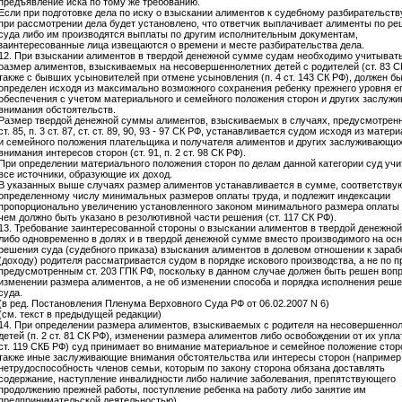
предъявление иска по тому же требованию.
Если при подготовке дела по иску о взыскании алиментов к судебному разбирательств
при рассмотрении дела будет установлено, что ответчик выплачивает алименты по р
суда либо им производятся выплаты по другим исполнительным документам,
заинтересованные лица извещаются о времени и месте разбирательства дела.
12. При взыскании алиментов в твердой денежной сумме судам необходимо учитывать
размер алиментов, взыскиваемых на несовершеннолетних детей с родителей (ст. 83 СК
также с бывших усыновителей при отмене усыновления (п. 4 ст. 143 СК РФ), должен б
определен исходя из максимально возможного сохранения ребенку прежнего уровня е
обеспечения с учетом материального и семейного положения сторон и других заслуж
внимания обстоятельств.
Размер твердой денежной суммы алиментов, взыскиваемых в случаях, предусмотренн
ст. 85, п. 3 ст. 87, ст. ст. 89, 90, 93 - 97 СК РФ, устанавливается судом исходя из матер
и семейного положения плательщика и получателя алиментов и других заслуживающи
внимания интересов сторон (ст. 91, п. 2 ст. 98 СК РФ).
При определении материального положения сторон по делам данной категории суд уч
все источники, образующие их доход.
В указанных выше случаях размер алиментов устанавливается в сумме, соответств
определенному числу минимальных размеров оплаты труда, и подлежит индексации
пропорционально увеличению установленного законом минимального размера оплаты 
чем должно быть указано в резолютивной части решения (ст. 117 СК РФ).
13. Требование заинтересованной стороны о взыскании алиментов в твердой денежно
либо одновременно в долях и в твердой денежной сумме вместо производимого на ос
решения суда (судебного приказа) взыскания алиментов в долевом отношении к зараб
(доходу) родителя рассматривается судом в порядке искового производства, а не по п
предусмотренным ст. 203 ГПК РФ, поскольку в данном случае должен быть решен вопр
изменении размера алиментов, а не об изменении способа и порядка исполнения реш
суда.
(в ред. Постановления Пленума Верховного Суда РФ от 06.02.2007 N 6)
(см. текст в предыдущей редакции)
14. При определении размера алиментов, взыскиваемых с родителя на несовершенно
детей (п. 2 ст. 81 СК РФ), изменении размера алиментов либо освобождении от их уплат
ст. 119 СКБ РФ) суд принимает во внимание материальное и семейное положение сторо
также иные заслуживающие внимания обстоятельства или интересы сторон (например
нетрудоспособность членов семьи, которым по закону сторона обязана доставлять
содержание, наступление инвалидности либо наличие заболевания, препятствующего
продолжению прежней работы, поступление ребенка на работу либо занятие им
предпринимательской деятельностью).