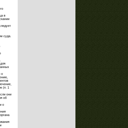
го
ца в
ыскании
следует
м суда.
е
о
.
 для
канных
 о
ению,
ентов
ючение,
 (п. 1
если они
ия об
и о
ения
органа
ржания
и