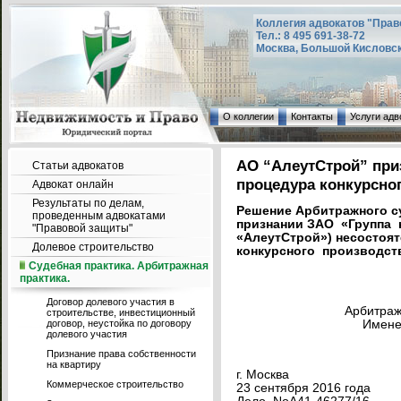
Коллегия адвокатов "Прав
Тел.: 8 495 691-38-72
Москва, Большой Кисловский
О коллегии
Контакты
Услуги адв
АО “АлеутСтрой” при
Статьи адвокатов
процедура конкурсно
Адвокат онлайн
Результаты по делам,
Решение Арбитражного с
проведенным адвокатами
признании ЗАО «Группа
"Правовой защиты"
«АлеутСтрой») несостоят
Долевое строительство
конкурсного производст
Судебная практика. Арбитражная
практика.
Договор долевого участия в
Арбитраж
строительстве, инвестиционный
договор, неустойка по договору
Имене
долевого участия
Признание права собственности
на квартиру
г. Москва
Коммерческое строительство
23 сентября 2