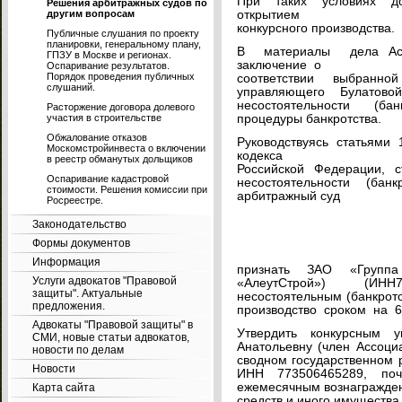
При таких условиях д
Решения арбитражных судов по
другим вопросам
открытием
конкурсного производства.
Публичные слушания по проекту
планировки, генеральному плану,
В материалы дела Ас
ГПЗУ в Москве и регионах.
заключение о
Оспаривание результатов.
Порядок проведения публичных
соответствии выбранно
слушаний.
управляющего Булат
несостоятельности (ба
Расторжение договора долевого
участия в строительстве
процедуры банкротства.
Обжалование отказов
Руководствуясь статьями 
Москомстройинвеста о включении
кодекса
в реестр обманутых дольщиков
Российской Федерации, 
Оспаривание кадастровой
несостоятельности (бан
стоимости. Решения комиссии при
арбитражный суд
Росреестре.
Законодательство
Формы документов
Информация
признать ЗАО «Групп
Услуги адвокатов "Правовой
«АлеутСтрой») (ИНН
защиты". Актуальные
несостоятельным (банкрот
предложения.
производство сроком на 6 
Адвокаты "Правовой защиты" в
Утвердить конкурсным 
СМИ, новые статьи адвокатов,
Анатольевну (член Ассоц
новости по делам
сводном государственном
Новости
ИНН 773506465289, почто
ежемесячным вознагражден
Карта сайта
средств и иного имущества