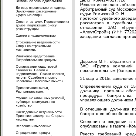
Дело NoА41-46277/16
Земельное законодательство
Резолютивная часть объявле
Договор строительного подряда.
Арбитражный суд Московско
Заключение, расторжение,
судьи Ремизовой О. Н.,
Судебные споры.
протокол судебного заседа
Снос пятиэтажек. Переселение из
рассмотрев в судебном 
домов, подлежащих сносу,
отношении ЗАО «Груп
реконструкции
«АлеутСтрой») (ИНН 77262
Сделки с недвижимостью
заседании: согласно проток
Страхование недвижимости.
Споры со страховыми
компаниями.
Ипотченое кредитование.
Потребительские кредиты.
Дорохов М.Н. обратился в
ЗАО «Группа компаний 
Оспаривание кадастровой
стоимости. Налоги и
несостоятельным (банкрото
недвижимость. Ставки налогов,
льготы. Судебные споры с
31 марта 2015г. заявление 
налоговой. Налоговые вычеты.
Определением суда от 15 
Приватизация жилья,
должнику признаны обос
Расприватизация.
процедура банкротств
Улучшение жилищных условий,
управляющего должником Л
субсидии, коммунальное
.
хозяйство.
В отношении должника п
Наследование недвижимости.
банкротстве об особенност
Принятие наследства. Споры о
наследстве.
Сведения о введении в о
опубликованы в газете «Ко
Вселение и выселение.
Определение порядка
Реестр требований кре