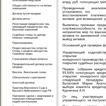
пользования квартирой
млрд. руб. голосующих тре
Общая собственность на жилые
Проведенным анализо
помещения
установлено, что
Договор купли-продажи
восстановление платеже
активов для возмещения р
Договор ренты
Регистрация юридических лиц,
Выявлены признаки предн
ликвидация юридических лиц.
платёжеспособности, по м
Внесение изменений
непринятие мер по взыска
Судебные споры по аренде
активов по заниженной сто
нежилых помещений
вывод активов.
Перепланировка
Оснований для проверки фи
Раздел имущества супругов.
Споры о разделе имущества.
Управляющий ходатайст
Семейное право.
открытии
Страхование:общие вопросы
конкурсного производства,
покрытия судебных расходо
Предварительный договор купли-
продажи
Первое собрание кредито
Вексель. Вексельная схема.
93,64% голосующих кре
открытии конкурсного п
Обязательное страхование
следующей процедуры к
Агентский договор
Булатовой Марии Анато
выборе комитета кредитор
Практика Верховного Суда и
Курчигина А.Н.
Высшего Арбитражного суда РФ
Признание сделок с квартирами и
От лиц, участвующих
нежилыми помещениями
управляющего не поступил
недействительными