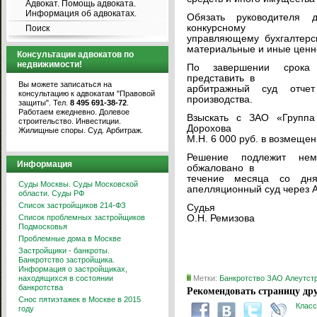
Адвокат. Помощь адвоката.
Информация об адвокатах.
Обязать руководителя 
конкурсному
Поиск
управляющему бухгалтерс
материальные и иные ценн
Консультации адвокатов по
недвижимости!
По завершении срока 
представить в
Вы можете записаться на
арбитражный суд отчет
консультацию к адвокатам "Правовой
производства.
защиты". Тел.
8 495 691-38-72
.
Работаем ежедневно. Долевое
Взыскать с ЗАО «Групп
строительство. Инвестиции.
Дорохова
Жилищные споры. Суд. Арбитраж.
М.Н. 6 000 руб. в возмеще
Решение подлежит не
Информация
обжаловано в
течение месяца со дн
Суды Москвы. Суды Московской
апелляционный суд через А
области. Суды РФ
Список застройщиков 214-ФЗ
Су
Список проблемных застройщиков
О.Н. Ремизова
Подмосковья
Проблемные дома в Москве
Застройщики - банкроты.
Банкротство застройщика.
Информация о застройщиках,
находящихся в состоянии
Метки:
Банкротство ЗАО Алеутст
банкротства
Рекомендовать страницу дру
Снос пятиэтажек в Москве в 2015
Класс
году