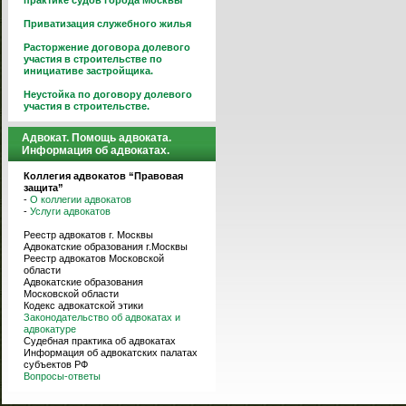
практике судов города Москвы
Приватизация служебного жилья
Расторжение договора долевого
участия в строительстве по
инициативе застройщика.
Неустойка по договору долевого
участия в строительстве.
Адвокат. Помощь адвоката.
Информация об адвокатах.
Коллегия адвокатов “Правовая
защита”
-
О коллегии адвокатов
-
Услуги адвокатов
Реестр адвокатов г. Москвы
Адвокатские образования г.Москвы
Реестр адвокатов Московской
области
Адвокатские образования
Московской области
Кодекс адвокатской этики
Законодательство об адвокатах и
адвокатуре
Судебная практика об адвокатах
Информация об адвокатских палатах
субъектов РФ
Вопросы-ответы