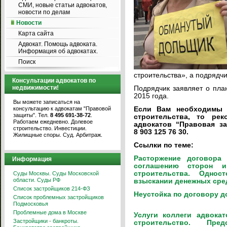
СМИ, новые статьи адвокатов,
новости по делам
Новости
Карта сайта
Адвокат. Помощь адвоката.
Информация об адвокатах.
Поиск
строительства», а подряд
Консультации адвокатов по
недвижимости!
Подрядчик заявляет о пла
2015 года.
Вы можете записаться на
консультацию к адвокатам "Правовой
Если Вам необходимы 
защиты". Тел.
8 495 691-38-72
.
строительства, то ре
Работаем ежедневно. Долевое
адвокатов “Правовая за
строительство. Инвестиции.
8 903 125 76 30.
Жилищные споры. Суд. Арбитраж.
Ссылки по теме:
Расторжение договора
Информация
соглашению сторон и
строительства. Одно
Суды Москвы. Суды Московской
области. Суды РФ
взыскании денежных сред
Список застройщиков 214-ФЗ
Неустойка по договору д
Список проблемных застройщиков
Подмосковья
Проблемные дома в Москве
Услуги коллеги адвока
Застройщики - банкроты.
строительство. Пред