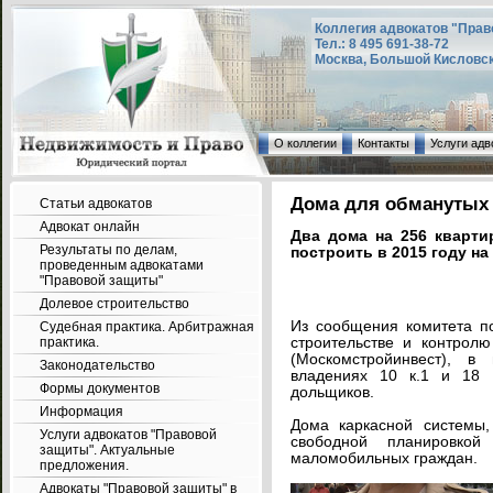
Коллегия адвокатов "Прав
Тел.: 8 495 691-38-72
Москва, Большой Кисловский
О коллегии
Контакты
Услуги адв
Дома для обманутых
Статьи адвокатов
Адвокат онлайн
Два дома на 256 кварт
Результаты по делам,
построить в 2015 году на
проведенным адвокатами
"Правовой защиты"
Долевое строительство
Из сообщения комитета п
Судебная практика. Арбитражная
практика.
строительстве и контролю
(Москомстройинвест), 
Законодательство
владениях 10 к.1 и 18
Формы документов
дольщиков.
Информация
Дома каркасной системы,
Услуги адвокатов "Правовой
свободной планировко
защиты". Актуальные
маломобильных граждан.
предложения.
Адвокаты "Правовой защиты" в