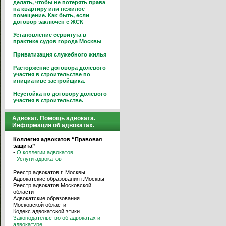
делать, чтобы не потерять права
на квартиру или нежилое
помещение. Как быть, если
договор заключен с ЖСК
Установление сервитута в
практике судов города Москвы
Приватизация служебного жилья
Расторжение договора долевого
участия в строительстве по
инициативе застройщика.
Неустойка по договору долевого
участия в строительстве.
Адвокат. Помощь адвоката.
Информация об адвокатах.
Коллегия адвокатов “Правовая
защита”
-
О коллегии адвокатов
-
Услуги адвокатов
Реестр адвокатов г. Москвы
Адвокатские образования г.Москвы
Реестр адвокатов Московской
области
Адвокатские образования
Московской области
Кодекс адвокатской этики
Законодательство об адвокатах и
адвокатуре