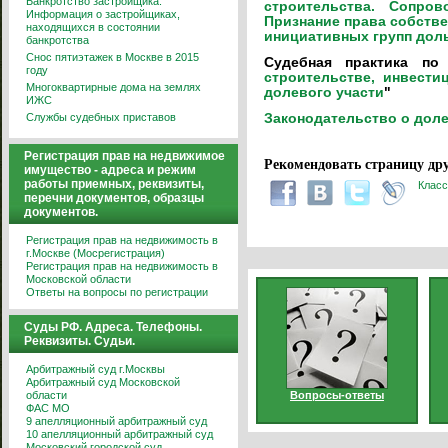
Банкротство застройщика.
строительства. Сопро
Информация о застройщиках,
Признание права собстве
находящихся в состоянии
инициативных групп дол
банкротства
Снос пятиэтажек в Москве в 2015
Судебная практика по
году
строительстве, инвести
Многоквартирные дома на землях
долевого участи
"
ИЖС
Службы судебных приставов
Законодательство о дол
Регистрация прав на недвижимое
Рекомендовать страницу дру
имущество - адреса и режим
работы приемных, реквизиты,
Класс
перечни документов, образцы
документов.
Регистрация прав на недвижимость в
г.Москве (Мосрегистрация)
Регистрация прав на недвижимость в
Московской области
Ответы на вопросы по регистрации
Суды РФ. Адреса. Телефоны.
Реквизиты. Судьи.
Арбитражный суд г.Москвы
Арбитражный суд Московской
области
Вопросы-ответы
ФАС МО
9 апелляционный арбитражный суд
10 апелляционный арбитражный суд
Московский городской суд