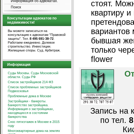
Информация об адвокатах.
стоят. Мож
Поиск
квартиру и
Консультации адвокатов по
претендова
недвижимости!
вариантов 
Вы можете записаться на
консультацию к адвокатам "Правовой
бывшая же
защиты". Тел.
8 495 691-38-72
.
Работаем ежедневно. Долевое
строительство. Инвестиции.
только чер
Жилищные споры. Суд. Арбитраж.
flower
Информация
От
Суды Москвы. Суды Московской
области. Суды РФ
Список застройщиков 214-ФЗ
Список проблемных застройщиков
Подмосковья
Проблемные дома в Москве
Застройщики - банкроты.
Банкротство застройщика.
Запись на 
Информация о застройщиках,
находящихся в состоянии
банкротства
по тел.
8
Снос пятиэтажек в Москве в 2015
году
Кис
Многоквартирные дома на землях