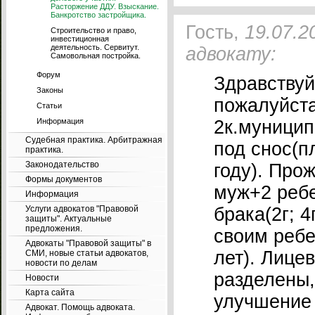
Расторжение ДДУ. Взыскание.
Банкротство застройщика.
Гость,
19.07.2
Строительство и право,
инвестиционная
деятельность. Сервитут.
адвокату:
Самовольная постройка.
Форум
Здравствуй
Законы
пожалуйста
Статьи
Информация
2к.муницип
Судебная практика. Арбитражная
под снос(п
практика.
Законодательство
году). Про
Формы документов
муж+2 ребе
Информация
Услуги адвокатов "Правовой
брака(2г; 
защиты". Актуальные
предложения.
своим ребе
Адвокаты "Правовой защиты" в
лет). Лице
СМИ, новые статьи адвокатов,
новости по делам
разделены,
Новости
Карта сайта
улучшение 
Адвокат. Помощь адвоката.