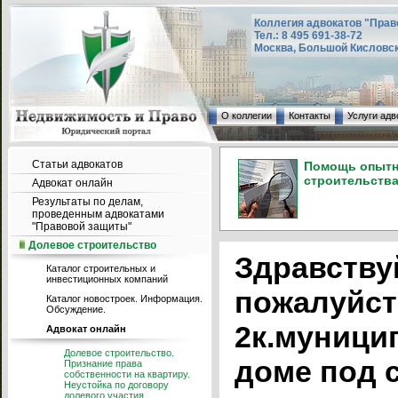
Коллегия адвокатов "Прав
Тел.: 8 495 691-38-72
Москва, Большой Кисловский
О коллегии
Контакты
Услуги адв
Статьи адвокатов
Помощь опытно
строительства
Адвокат онлайн
Результаты по делам,
проведенным адвокатами
"Правовой защиты"
Долевое строительство
Здравству
Каталог строительных и
инвестиционных компаний
пожалуйст
Каталог новостроек. Информация.
Обсуждение.
2к.муницип
Адвокат онлайн
Долевое строительство.
доме под 
Признание права
собственности на квартиру.
Неустойка по договору
долевого участия.