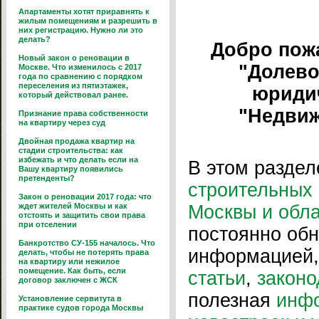
Апартаменты хотят приравнять к
жилым помещениям и разрешить в
них регистрацию. Нужно ли это
делать?
Добро пож
Новый закон о реновации в
"Долево
Москве. Что изменилось с 2017
года по сравнению с порядком
переселения из пятиэтажек,
юриди
который действовал ранее.
"Недвиж
Признание права собственности
на квартиру через суд
Двойная продажа квартир на
стадии строительства: как
избежать и что делать если на
В этом разде
Вашу квартиру появились
претенденты?
строительных 
Закон о реновации 2017 года: что
ждет жителей Москвы и как
Москвы и обл
отстоять и защитить свои права
при отселении
постоянно об
Банкротство СУ-155 началось. Что
информацией, 
делать, чтобы не потерять права
на квартиру или нежилое
помещение. Как быть, если
статьи
,
законо
договор заключен с ЖСК
полезная
инф
Установление сервитута в
практике судов города Москвы