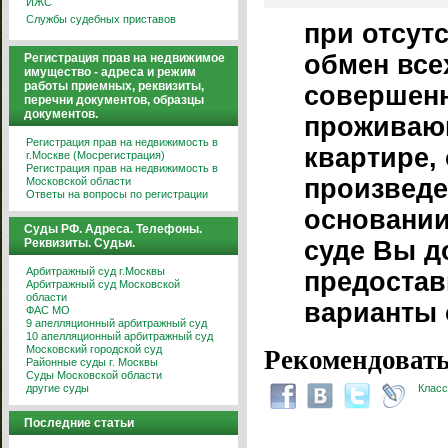
ИЖС
Службы судебных приставов
при отсут
обмен все
Регистрация прав на недвижимое
имущество - адреса и режим
работы приемных, реквизиты,
совершенн
перечни документов, образцы
документов.
проживаю
Регистрация прав на недвижимость в
квартире,
г.Москве (Мосрегистрация)
Регистрация прав на недвижимость в
произведе
Московской области
Ответы на вопросы по регистрации
основании
Суды РФ. Адреса. Телефоны.
Реквизиты. Судьи.
суде Вы 
Арбитражный суд г.Москвы
предостав
Арбитражный суд Московской
области
варианты
ФАС МО
9 апелляционный арбитражный суд
10 апелляционный арбитражный суд
Московский городской суд
Рекомендовать
Районные суды г. Москвы
Суды Московской области
другие суды
Класс
Последние статьи