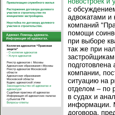
новостроек и 
Приватизация служебного жилья
с обсуждением
Расторжение договора долевого
участия в строительстве по
адвокатами и
инициативе застройщика.
Неустойка по договору долевого
компаний "Пра
участия в строительстве.
помощи соинв
Адвокат. Помощь адвоката.
Информация об адвокатах.
при выборе кв
Коллегия адвокатов “Правовая
так же при на
защита”
-
О коллегии адвокатов
застройщикам
-
Услуги адвокатов
Реестр адвокатов г. Москвы
подготовлена 
Адвокатские образования г.Москвы
Реестр адвокатов Московской
компании, по
области
Адвокатские образования
ситуацию на 
Московской области
Кодекс адвокатской этики
Законодательство об адвокатах и
отделом – по 
адвокатуре
Судебная практика об адвокатах
в судах и ана
Информация об адвокатских палатах
субъектов РФ
Вопросы-ответы
информации. М
договора, пре