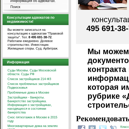
Информация об адвокатах.
Поиск
консульта
Консультации адвокатов по
недвижимости!
495 691-38
Вы можете записаться на
консультацию к адвокатам "Правовой
защиты". Тел.
8 495 691-38-72
.
Работаем ежедневно. Долевое
строительство. Инвестиции.
Жилищные споры. Суд. Арбитраж.
Мы можем 
документо
Информация
контракта 
Суды Москвы. Суды Московской
области. Суды РФ
информаци
Список застройщиков 214-ФЗ
Список проблемных застройщиков
которая им
Подмосковья
Проблемные дома в Москве
рубрике «
Застройщики - банкроты.
Банкротство застройщика.
строитель
Информация о застройщиках,
находящихся в состоянии
банкротства
Рекомендовать
Снос пятиэтажек в Москве в 2015
году
Многоквартирные дома на землях
Класс