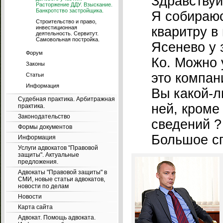
Здравствуй
Расторжение ДДУ. Взыскание.
Банкротство застройщика.
Я собираю
Строительство и право,
инвестиционная
кваритру в
деятельность. Сервитут.
Самовольная постройка.
Ясенево у 
Форум
Ко. Можно 
Законы
это компан
Статьи
Информация
Вы какой-
Судебная практика. Арбитражная
ней, кром
практика.
Законодательство
сведений ?
Формы документов
Большое с
Информация
Услуги адвокатов "Правовой
защиты". Актуальные
предложения.
Адвокаты "Правовой защиты" в
СМИ, новые статьи адвокатов,
новости по делам
Новости
Карта сайта
Адвокат. Помощь адвоката.