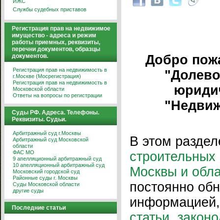
ИЖС
Службы судебных приставов
Регистрация прав на недвижимое
имущество - адреса и режим
работы приемных, реквизиты,
перечни документов, образцы
документов.
Добро пож
Регистрация прав на недвижимость в
"Долево
г.Москве (Мосрегистрация)
Регистрация прав на недвижимость в
юриди
Московской области
Ответы на вопросы по регистрации
"Недвиж
Суды РФ. Адреса. Телефоны.
Реквизиты. Судьи.
Арбитражный суд г.Москвы
В этом разде
Арбитражный суд Московской
области
ФАС МО
строительных 
9 апелляционный арбитражный суд
10 апелляционный арбитражный суд
Москвы и обл
Московский городской суд
Районные суды г. Москвы
постоянно об
Суды Московской области
другие суды
информацией, 
Последние статьи
статьи
,
законо