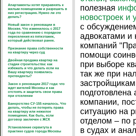
Апартаменты хотят приравнять к
полезная
инф
жилым помещениям и разрешить в
них регистрацию. Нужно ли это
новостроек и 
делать?
с обсуждением
Новый закон о реновации в
Москве. Что изменилось с 2017
года по сравнению с порядком
адвокатами и
переселения из пятиэтажек,
который действовал ранее.
компаний "Пра
Признание права собственности
на квартиру через суд
помощи соинв
Двойная продажа квартир на
при выборе кв
стадии строительства: как
избежать и что делать если на
так же при на
Вашу квартиру появились
претенденты?
застройщикам
Закон о реновации 2017 года: что
ждет жителей Москвы и как
подготовлена 
отстоять и защитить свои права
при отселении
компании, по
Банкротство СУ-155 началось. Что
делать, чтобы не потерять права
ситуацию на 
на квартиру или нежилое
помещение. Как быть, если
отделом – по 
договор заключен с ЖСК
Установление сервитута в
в судах и ана
практике судов города Москвы