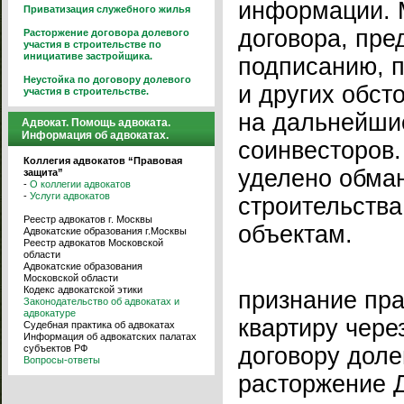
информации. М
Приватизация служебного жилья
договора, пре
Расторжение договора долевого
участия в строительстве по
инициативе застройщика.
подписанию, 
Неустойка по договору долевого
и других обст
участия в строительстве.
на дальнейши
Адвокат. Помощь адвоката.
Информация об адвокатах.
соинвесторов
Коллегия адвокатов “Правовая
уделено обма
защита”
-
О коллегии адвокатов
-
Услуги адвокатов
строительств
Реестр адвокатов г. Москвы
объектам.
Адвокатские образования г.Москвы
Реестр адвокатов Московской
области
Адвокатские образования
Московской области
Кодекс адвокатской этики
признание пра
Законодательство об адвокатах и
адвокатуре
квартиру чере
Судебная практика об адвокатах
Информация об адвокатских палатах
субъектов РФ
договору доле
Вопросы-ответы
расторжение 