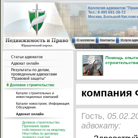
Коллегия адвокатов "Прав
Тел.: 8 495 691-38-72
Москва, Большой Кисловский
О коллегии
Контакты
Услуги адв
Статьи адвокатов
Помощь опытно
строительства
Адвокат онлайн
Результаты по делам,
проведенным адвокатами
"Правовой защиты"
Долевое строительство
компания 
Каталог строительных и
инвестиционных компаний
Каталог новостроек. Информация.
Обсуждение.
Гость,
05.02.2
Адвокат онлайн
Долевое строительство.
адвокату:
Признание права
собственности на квартиру.
Неустойка по договору
долевого участия.