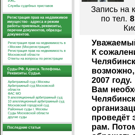
ИЖС
Службы судебных приставов
Запись на 
по тел.
8
Регистрация прав на недвижимое
имущество - адреса и режим
Кис
работы приемных, реквизиты,
перечни документов, образцы
документов.
Уважаемы
Регистрация прав на недвижимость в
г.Москве (Мосрегистрация)
К сожален
Регистрация прав на недвижимость в
Московской области
Ответы на вопросы по регистрации
Челябинске
возможно,
Суды РФ. Адреса. Телефоны.
Реквизиты. Судьи.
2007 году.
Арбитражный суд г.Москвы
Арбитражный суд Московской
Вам необх
области
ФАС МО
Челябинск
9 апелляционный арбитражный суд
10 апелляционный арбитражный суд
Московский городской суд
организац
Районные суды г. Москвы
Суды Московской области
проведёт 
другие суды
рам. Пото
Последние статьи