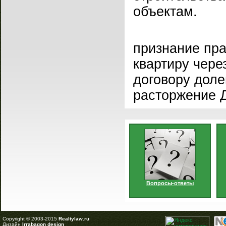
объектам.
признание пра
квартиру чере
договору доле
расторжение 
Вопросы-ответы
Copyright © 2003-2015
Realtylaw.ru
Дизайн
Irrabagon design