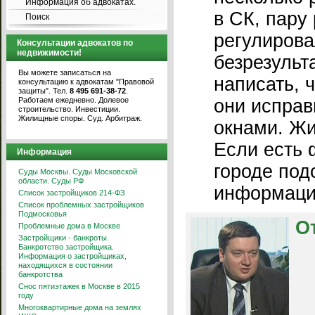
Информация об адвокатах.
в СК, пару
Поиск
регулирова
Консультации адвокатов по
недвижимости!
безрезульта
Вы можете записаться на
написать, 
консультацию к адвокатам "Правовой
защиты". Тел.
8 495 691-38-72
.
Работаем ежедневно. Долевое
они исправ
строительство. Инвестиции.
Жилищные споры. Суд. Арбитраж.
окнами. Жи
Если есть 
Информация
городе под
Суды Москвы. Суды Московской
области. Суды РФ
информаци
Список застройщиков 214-ФЗ
Список проблемных застройщиков
Подмосковья
О
Проблемные дома в Москве
Застройщики - банкроты.
Банкротство застройщика.
Информация о застройщиках,
находящихся в состоянии
банкротства
Снос пятиэтажек в Москве в 2015
году
Многоквартирные дома на землях