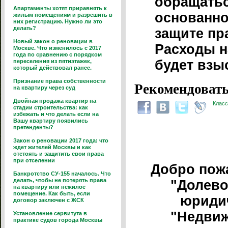
обращатьс
Апартаменты хотят приравнять к
основанно
жилым помещениям и разрешить в
них регистрацию. Нужно ли это
делать?
защите пр
Новый закон о реновации в
Расходы н
Москве. Что изменилось с 2017
года по сравнению с порядком
будет взыс
переселения из пятиэтажек,
который действовал ранее.
Признание права собственности
Рекомендовать
на квартиру через суд
Двойная продажа квартир на
Класс
стадии строительства: как
избежать и что делать если на
Вашу квартиру появились
претенденты?
Закон о реновации 2017 года: что
ждет жителей Москвы и как
отстоять и защитить свои права
при отселении
Добро пож
Банкротство СУ-155 началось. Что
делать, чтобы не потерять права
"Долево
на квартиру или нежилое
помещение. Как быть, если
юриди
договор заключен с ЖСК
"Недвиж
Установление сервитута в
практике судов города Москвы