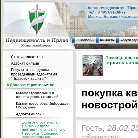
Коллегия адвокатов "Прав
Тел.: 8 495 691-38-72
Москва, Большой Кисловский
О коллегии
Контакты
Услуги адв
Статьи адвокатов
Помощь опытно
строительства
Адвокат онлайн
Результаты по делам,
проведенным адвокатами
"Правовой защиты"
Долевое строительство
покупка к
Каталог строительных и
инвестиционных компаний
новострой
Каталог новостроек. Информация.
Обсуждение.
Адвокат онлайн
Долевое строительство.
Гость,
28.02.2
Признание права
собственности на квартиру.
Неустойка по договору
адвокату:
долевого участия.