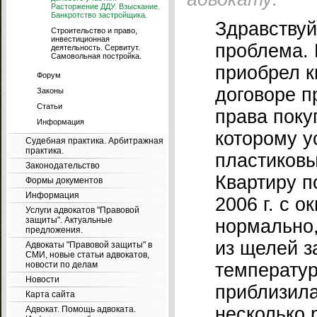
Расторжение ДДУ. Взыскание.
Банкротство застройщика.
Здравствуй
Строительство и право,
инвестиционная
проблема. 
деятельность. Сервитут.
Самовольная постройка.
приобрел к
Форум
договоре 
Законы
Статьи
права поку
Информация
которому у
Судебная практика. Арбитражная
практика.
пластиковы
Законодательство
Квартиру п
Формы документов
Информация
2006 г. с о
Услуги адвокатов "Правовой
защиты". Актуальные
нормально,
предложения.
из щелей з
Адвокаты "Правовой защиты" в
СМИ, новые статьи адвокатов,
новости по делам
температур
Новости
приблизила
Карта сайта
несколько 
Адвокат. Помощь адвоката.