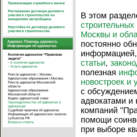
Приватизация служебного жилья
Расторжение договора долевого
В этом разде
участия в строительстве по
инициативе застройщика.
строительных 
Неустойка по договору долевого
участия в строительстве.
Москвы и обл
Адвокат. Помощь адвоката.
постоянно об
Информация об адвокатах.
информацией, 
Коллегия адвокатов “Правовая
защита”
статьи
,
законо
-
О коллегии адвокатов
-
Услуги адвокатов
полезная
инф
Реестр адвокатов г. Москвы
Адвокатские образования г.Москвы
новостроек и 
Реестр адвокатов Московской
области
с обсуждением
Адвокатские образования
Московской области
Кодекс адвокатской этики
адвокатами и
Законодательство об адвокатах и
адвокатуре
компаний "Пра
Судебная практика об адвокатах
Информация об адвокатских палатах
помощи соинв
субъектов РФ
Вопросы-ответы
при выборе кв