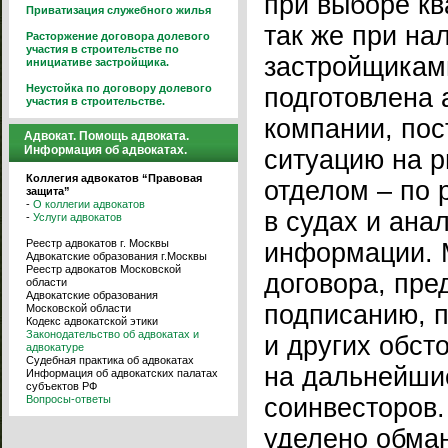
при выборе кв
Приватизация служебного жилья
так же при на
Расторжение договора долевого
участия в строительстве по
застройщикам
инициативе застройщика.
Неустойка по договору долевого
подготовлена 
участия в строительстве.
компании, по
Адвокат. Помощь адвоката.
Информация об адвокатах.
ситуацию на 
Коллегия адвокатов “Правовая
отделом – по 
защита”
-
О коллегии адвокатов
в судах и ана
-
Услуги адвокатов
Реестр адвокатов г. Москвы
информации. М
Адвокатские образования г.Москвы
Реестр адвокатов Московской
договора, пре
области
Адвокатские образования
подписанию, 
Московской области
Кодекс адвокатской этики
Законодательство об адвокатах и
и других обст
адвокатуре
Судебная практика об адвокатах
на дальнейши
Информация об адвокатских палатах
субъектов РФ
Вопросы-ответы
соинвесторов
уделено обма