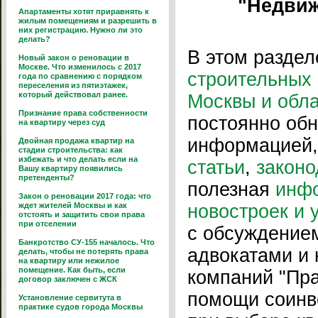
"Недвиж
Апартаменты хотят приравнять к
жилым помещениям и разрешить в
них регистрацию. Нужно ли это
делать?
В этом разде
Новый закон о реновации в
Москве. Что изменилось с 2017
строительных 
года по сравнению с порядком
переселения из пятиэтажек,
который действовал ранее.
Москвы и обл
Признание права собственности
постоянно об
на квартиру через суд
информацией, 
Двойная продажа квартир на
стадии строительства: как
избежать и что делать если на
статьи
,
законо
Вашу квартиру появились
претенденты?
полезная
инф
Закон о реновации 2017 года: что
ждет жителей Москвы и как
новостроек и 
отстоять и защитить свои права
при отселении
с обсуждением
Банкротство СУ-155 началось. Что
адвокатами и
делать, чтобы не потерять права
на квартиру или нежилое
помещение. Как быть, если
компаний "Пра
договор заключен с ЖСК
помощи соинв
Установление сервитута в
практике судов города Москвы