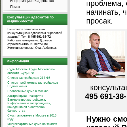
Информация об адвокатах.
проблема, 
Поиск
начинать, ч
Консультации адвокатов по
просак.
недвижимости!
Вы можете записаться на
консультацию к адвокатам "Правовой
защиты". Тел.
8 495 691-38-72
.
Работаем ежедневно. Долевое
строительство. Инвестиции.
Жилищные споры. Суд. Арбитраж.
Информация
Суды Москвы. Суды Московской
области. Суды РФ
Список застройщиков 214-ФЗ
Список проблемных застройщиков
консульта
Подмосковья
Проблемные дома в Москве
495 691-38
Застройщики - банкроты.
Банкротство застройщика.
Информация о застройщиках,
находящихся в состоянии
банкротства
Снос пятиэтажек в Москве в 2015
Нужно смо
году
Многоквартирные дома на землях