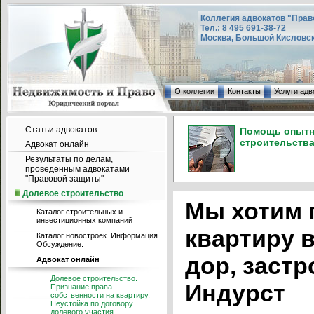
Коллегия адвокатов "Прав
Тел.: 8 495 691-38-72
Москва, Большой Кисловский
О коллегии
Контакты
Услуги адв
Статьи адвокатов
Помощь опытно
строительства
Адвокат онлайн
Результаты по делам,
проведенным адвокатами
"Правовой защиты"
Долевое строительство
Мы хотим 
Каталог строительных и
инвестиционных компаний
квартиру в
Каталог новостроек. Информация.
Обсуждение.
дор, заст
Адвокат онлайн
Долевое строительство.
Индурст
Признание права
собственности на квартиру.
Неустойка по договору
долевого участия.