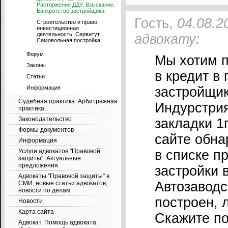
Расторжение ДДУ. Взыскание.
Банкротство застройщика.
Гость,
04.08.2
Строительство и право,
инвестиционная
деятельность. Сервитут.
адвокату:
Самовольная постройка.
Форум
Мы хотим п
Законы
в кредит в 
Статьи
Информация
застройщи
Судебная практика. Арбитражная
Индурстрия
практика.
Законодательство
закладки 1
Формы документов
сайте обна
Информация
Услуги адвокатов "Правовой
в списке п
защиты". Актуальные
предложения.
застройки в
Адвокаты "Правовой защиты" в
Автозаводс
СМИ, новые статьи адвокатов,
новости по делам
построен, 
Новости
Карта сайта
Скажите по
Адвокат. Помощь адвоката.