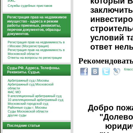
который В
ИЖС
Службы судебных приставов
заключить
инвестир
Регистрация прав на недвижимое
имущество - адреса и режим
работы приемных, реквизиты,
строитель
перечни документов, образцы
документов.
условий т
Регистрация прав на недвижимость в
ответ нель
г.Москве (Мосрегистрация)
Регистрация прав на недвижимость в
Московской области
Ответы на вопросы по регистрации
Рекомендовать
Суды РФ. Адреса. Телефоны.
Класс
Реквизиты. Судьи.
Арбитражный суд г.Москвы
Арбитражный суд Московской
области
ФАС МО
9 апелляционный арбитражный суд
10 апелляционный арбитражный суд
Московский городской суд
Добро пож
Районные суды г. Москвы
Суды Московской области
"Долево
другие суды
юриди
Последние статьи