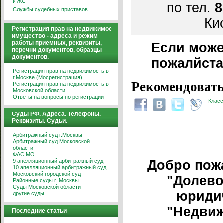
ИЖС
по тел.
8
Службы судебных приставов
Кис
Регистрация прав на недвижимое
имущество - адреса и режим
работы приемных, реквизиты,
Если може
перечни документов, образцы
документов.
пожалйста
Регистрация прав на недвижимость в
г.Москве (Мосрегистрация)
Рекомендовать
Регистрация прав на недвижимость в
Московской области
Ответы на вопросы по регистрации
Класс
Суды РФ. Адреса. Телефоны.
Реквизиты. Судьи.
Арбитражный суд г.Москвы
Арбитражный суд Московской
области
ФАС МО
9 апелляционный арбитражный суд
Добро пож
10 апелляционный арбитражный суд
Московский городской суд
"Долево
Районные суды г. Москвы
Суды Московской области
юриди
другие суды
"Недвиж
Последние статьи