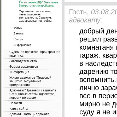
Расторжение ДДУ. Взыскание.
Банкротство застройщика.
Гость,
03.08.2
Строительство и право,
инвестиционная
деятельность. Сервитут.
адвокату:
Самовольная постройка.
Форум
добрый ден
Законы
решил разв
Статьи
Информация
комнатаня 
Судебная практика. Арбитражная
гараж. ква
практика.
Законодательство
в наследст
Формы документов
дарению то
Информация
Услуги адвокатов "Правовой
вспомнить.
защиты". Актуальные
предложения.
лично зара
Адвокаты "Правовой защиты" в
все в пери
СМИ, новые статьи адвокатов,
новости по делам
мирно не д
Новости
Карта сайта
суду я не 
Адвокат. Помощь адвоката.