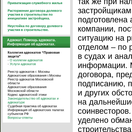
так же при на
Приватизация служебного жилья
застройщикам
Расторжение договора долевого
участия в строительстве по
подготовлена 
инициативе застройщика.
Неустойка по договору долевого
компании, по
участия в строительстве.
ситуацию на 
Адвокат. Помощь адвоката.
Информация об адвокатах.
отделом – по 
Коллегия адвокатов “Правовая
в судах и ана
защита”
-
О коллегии адвокатов
информации. М
-
Услуги адвокатов
Реестр адвокатов г. Москвы
договора, пре
Адвокатские образования г.Москвы
Реестр адвокатов Московской
подписанию, 
области
Адвокатские образования
и других обст
Московской области
Кодекс адвокатской этики
Законодательство об адвокатах и
на дальнейши
адвокатуре
Судебная практика об адвокатах
соинвесторов
Информация об адвокатских палатах
субъектов РФ
Вопросы-ответы
уделено обма
строительств