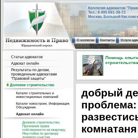
Коллегия адвокатов "Прав
Тел.: 8 495 691-38-72
Москва, Большой Кисловский
О коллегии
Контакты
Услуги адв
Статьи адвокатов
Помощь опытно
строительства
Адвокат онлайн
Результаты по делам,
проведенным адвокатами
"Правовой защиты"
Долевое строительство
добрый де
Каталог строительных и
инвестиционных компаний
проблема:
Каталог новостроек. Информация.
Обсуждение.
развестись
Адвокат онлайн
Долевое строительство.
комнатаня
Признание права
собственности на квартиру.
Неустойка по договору
долевого участия.