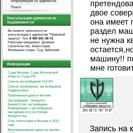
Информация об адвокатах.
претендова
Поиск
двое совер
Консультации адвокатов по
она имеет 
недвижимости!
раздел ма
Вы можете записаться на
консультацию к адвокатам "Правовой
не нужна к
защиты". Тел.
8 495 691-38-72
.
Работаем ежедневно. Долевое
строительство. Инвестиции.
остается,н
Жилищные споры. Суд. Арбитраж.
машину!! п
Информация
мне готовит
Суды Москвы. Суды Московской
области. Суды РФ
Список застройщиков 214-ФЗ
Список проблемных застройщиков
Подмосковья
Проблемные дома в Москве
Застройщики - банкроты.
Банкротство застройщика.
Информация о застройщиках,
находящихся в состоянии
банкротства
Снос пятиэтажек в Москве в 2015
году
Запись на 
Многоквартирные дома на землях