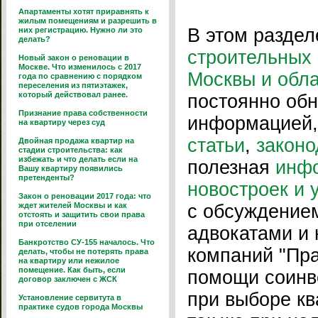
Апартаменты хотят приравнять к
жилым помещениям и разрешить в
В этом разде
них регистрацию. Нужно ли это
делать?
строительных 
Новый закон о реновации в
Москве. Что изменилось с 2017
Москвы и обл
года по сравнению с порядком
переселения из пятиэтажек,
который действовал ранее.
постоянно об
Признание права собственности
информацией, 
на квартиру через суд
статьи
,
законо
Двойная продажа квартир на
стадии строительства: как
избежать и что делать если на
полезная
инф
Вашу квартиру появились
претенденты?
новостроек и 
Закон о реновации 2017 года: что
ждет жителей Москвы и как
с обсуждением
отстоять и защитить свои права
при отселении
адвокатами и
Банкротство СУ-155 началось. Что
компаний "Пра
делать, чтобы не потерять права
на квартиру или нежилое
помещение. Как быть, если
помощи соинв
договор заключен с ЖСК
при выборе кв
Установление сервитута в
практике судов города Москвы