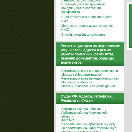
Банкротство застройщика.
Информация о застройщиках,
находящихся в состоянии
банкротства
Снос пятиэтажек в Москве в 2015
году
Многоквартирные дома на землях
ИЖС
Службы судебных приставов
Регистрация прав на недвижимое
имущество - адреса и режим
работы приемных, реквизиты,
перечни документов, образцы
документов.
Регистрация прав на недвижимость в
г.Москве (Мосрегистрация)
Регистрация прав на недвижимость в
Московской области
Ответы на вопросы по регистрации
Суды РФ. Адреса. Телефоны.
Реквизиты. Судьи.
Арбитражный суд г.Москвы
Арбитражный суд Московской
области
ФАС МО
9 апелляционный арбитражный суд
10 апелляционный арбитражный суд
Московский городской суд