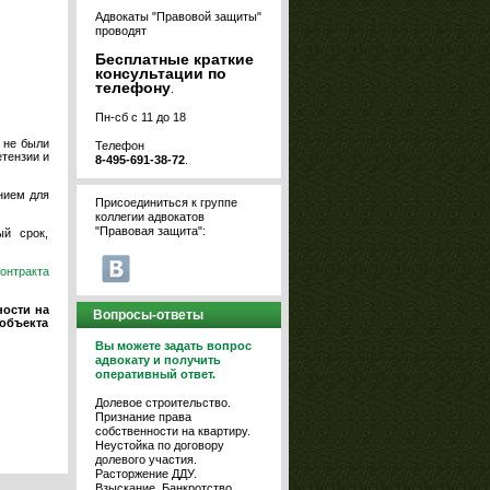
Адвокаты "Правовой защиты"
проводят
Бесплатные краткие
консультации по
телефону
.
Пн-сб с 11 до 18
у не были
Телефон
тензии и
8-495-691-38-72
.
анием для
Присоединиться к группе
коллегии адвокатов
"Правовая защита":
ый срок,
онтракта
ности на
Вопросы-ответы
 объекта
Вы можете задать вопрос
адвокату и получить
оперативный ответ.
Долевое строительство.
Признание права
собственности на квартиру.
Неустойка по договору
долевого участия.
Расторжение ДДУ.
Взыскание. Банкротство