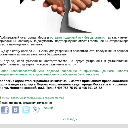
Арбитражный суд города Москвы
оставил поданный иск без движения
, так как к нем
приложены необходимые документы: подтверждение оплаты госпошлины, отправки пре
места нахождения ответчика.
Суд дал истцу срок до 22.11.2016 для устранения обстоятельств, послуживших основ
оставления искового заявления без движения.
В случае, если указанные обстоятельства не будут устранены в установленн
арбитражный суд вернет исковое заявление и истцу.
Ранее Глобинвестстрой уже подавал заявление о признании данного инвестк
недействительный, но в удовлетворении требований было отказано.
Коллегия адвокатов "Правовая защита" занимается признанием права собствен
доли в виде квартир в Перовском районном суде города Москвы в отношении
по ул. Новогиреевской, вл.5. Тел.: 8 495 787-75-07, 8 495 691-38-72
Метки:
проблемные застройщики
Глобинвестстрой
Рекомендовать страницу друзьям в:
Класс!
<
Назад
>