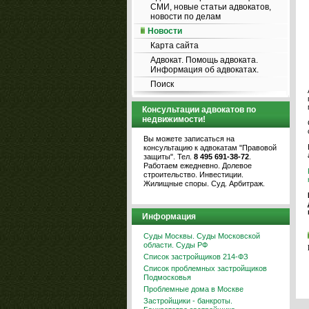
СМИ, новые статьи адвокатов,
новости по делам
Новости
Карта сайта
Адвокат. Помощь адвоката.
Информация об адвокатах.
Поиск
Консультации адвокатов по
недвижимости!
Вы можете записаться на
консультацию к адвокатам "Правовой
защиты". Тел.
8 495 691-38-72
.
Работаем ежедневно. Долевое
строительство. Инвестиции.
Жилищные споры. Суд. Арбитраж.
Информация
Суды Москвы. Суды Московской
области. Суды РФ
Список застройщиков 214-ФЗ
Список проблемных застройщиков
Подмосковья
Проблемные дома в Москве
Застройщики - банкроты.