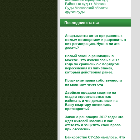
Районные суды г. Москвы
Суды Московской области
другие суды
Последние статьи
Апартаменты хотят приравнять к
жилым помещениям и разрешить в
них регистрацию. Нужно ли это
делать?
Новый закон о реновации в
Москве. Что изменилось с 2017
года по сравнению с порядком
переселения из пятиэтажек,
который действовал ранее.
Признание права собственности
на квартиру через суд
Двойная продажа квартир на
стадии строительства: как
избежать и что делать если на
Вашу квартиру появились
претенденты?
Закон о реновации 2017 года: что
ждет жителей Москвы и как
отстоять и защитить свои права
при отселении
Банкротство СУ-155 началось. Что