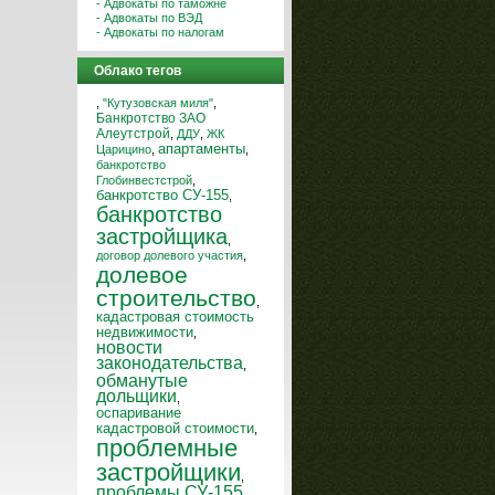
- Адвокаты по таможне
- Адвокаты по ВЭД
- Адвокаты по налогам
Облако тегов
,
"Кутузовская миля"
,
Банкротство ЗАО
Алеутстрой
,
ДДУ
,
ЖК
апартаменты
Царицино
,
,
банкротство
Глобинвестстрой
,
банкротство СУ-155
,
банкротство
застройщика
,
договор долевого участия
,
долевое
строительство
,
кадастровая стоимость
недвижимости
,
новости
законодательства
,
обманутые
дольщики
,
оспаривание
кадастровой стоимости
,
проблемные
застройщики
,
проблемы СУ-155
,