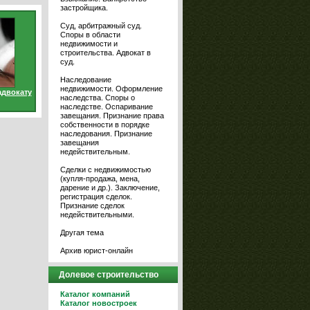
застройщика.
Суд, арбитражный суд.
Споры в области
недвижимости и
строительства. Адвокат в
суд.
Наследование
недвижимости. Оформление
адвокату
наследства. Споры о
наследстве. Оспаривание
завещания. Признание права
собственности в порядке
наследования. Признание
завещания
недействительным.
Сделки с недвижимостью
(купля-продажа, мена,
дарение и др.). Заключение,
регистрация сделок.
Признание сделок
недействительными.
Другая тема
Архив юрист-онлайн
Долевое строительство
Каталог компаний
Каталог новостроек