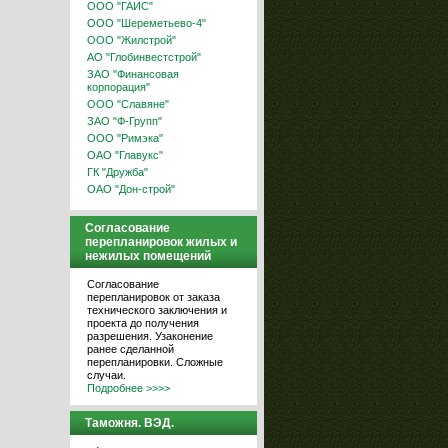
ООО "ГАИС"
ООО "Шереметьево-4"
ООО "Жилстрой"
АО "Глобинвестстрой"
ЗАО "Финансовая
корпорация"
ООО "Славяне"
ЗАО "Ф-Групп"
ООО "Римэка"
ОАО "Главукс"
ГК "Дружба"
ОАО "Дон-строй"
Согласование
перепланировок жилых и
нежилых помещений
Согласование
перепланировок от заказа
технического заключения и
проекта до получения
разрешения. Узаконение
ранее сделанной
перепланировки. Сложные
случаи.
Подробнее >>>>
Таможня. ВЭД.