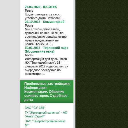
27.03.2023 - ЮСИТЕК
Гость
Когда планируется снос
углового дома Чехова61...
29.10.2017 - Комментарий
Гость
Мы в таком доме взяли,
довольны на все 100%, по
соотношению цена/качество
лучше предложения не
нашли. Конечно ...
30.01.2017 - Терлецкий парк
(Московские окна)
Гость
Информация для дольщиков
ЖК "Терлецкий парк". 15
февраля 2017 года состоится
очередное заседение по
рассмотрен...
Проблемные застройщики.
Информация.
Комментарии. Общение
соинвесторов. Судебные
дела
ЗАО "СУ-155"
ГК "Жилищный капитал" - АО
"АлеутСтрой"
ЗАО "Энергостройкомплект-
М"