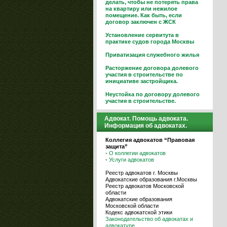
делать, чтобы не потерять права
на квартиру или нежилое
помещение. Как быть, если
договор заключен с ЖСК
Установление сервитута в
практике судов города Москвы
Приватизация служебного жилья
Расторжение договора долевого
участия в строительстве по
инициативе застройщика.
Неустойка по договору долевого
участия в строительстве.
Адвокат. Помощь адвоката.
Информация об адвокатах.
Коллегия адвокатов “Правовая
защита”
-
О коллегии адвокатов
-
Услуги адвокатов
Реестр адвокатов г. Москвы
Адвокатские образования г.Москвы
Реестр адвокатов Московской
области
Адвокатские образования
Московской области
Кодекс адвокатской этики
Законодательство об адвокатах и
адвокатуре