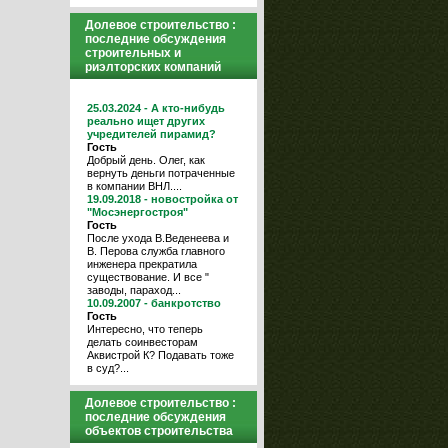
Долевое строительство :
последние обсуждения
строительных и
риэлторских компаний
25.03.2024 - А кто-нибудь
реально ищет других
учредителей пирамид?
Гость
Добрый день. Олег, как
вернуть деньги потраченные
в компании ВНЛ....
19.09.2018 - новостройка от
"Мосэнергостроя"
Гость
После ухода В.Веденеева и
В. Перова служба главного
инженера прекратила
существование. И все "
заводы, параход...
10.09.2007 - банкротство
Гость
Интересно, что теперь
делать соинвесторам
Аквистрой К? Подавать тоже
в суд?...
Долевое строительство :
последние обсуждения
объектов строительства