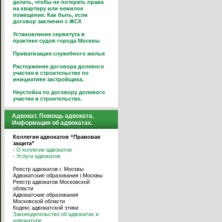
делать, чтобы не потерять права
на квартиру или нежилое
помещение. Как быть, если
договор заключен с ЖСК
Установление сервитута в
практике судов города Москвы
Приватизация служебного жилья
Расторжение договора долевого
участия в строительстве по
инициативе застройщика.
Неустойка по договору долевого
участия в строительстве.
Адвокат. Помощь адвоката.
Информация об адвокатах.
Коллегия адвокатов “Правовая
защита”
-
О коллегии адвокатов
-
Услуги адвокатов
Реестр адвокатов г. Москвы
Адвокатские образования г.Москвы
Реестр адвокатов Московской
области
Адвокатские образования
Московской области
Кодекс адвокатской этики
Законодательство об адвокатах и
адвокатуре