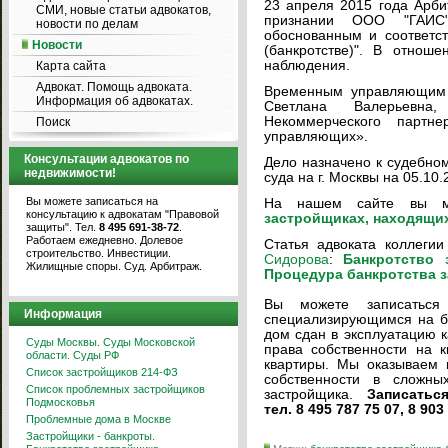
23 апреля 2015 года
Арбит
СМИ, новые статьи адвокатов,
признании ООО "ГАИС"
новости по делам
обоснованным и соответс
Новости
(банкротстве)". В отно
наблюдения.
Карта сайта
Адвокат. Помощь адвоката.
Временным управляющим
Информация об адвокатах.
Светлана Валерьевна,
Некоммерческого партне
Поиск
управляющих».
Консультации адвокатов по
Дело назначено к судебно
недвижимости!
суда на г. Москвы на 05.10.
Вы можете записаться на
На нашем сайте вы м
консультацию к адвокатам "Правовой
застройщиках, находящих
защиты". Тел.
8 495 691-38-72
.
Работаем ежедневно. Долевое
Статья адвоката коллеги
строительство. Инвестиции.
Сидорова
:
Банкротство 
Жилищные споры. Суд. Арбитраж.
Процедура банкротства 
Вы можете записаться
Информация
специализирующимся на ба
дом сдан в эксплуатацию 
Суды Москвы. Суды Московской
права собственности на 
области. Суды РФ
квартиры. Мы оказываем 
Список застройщиков 214-ФЗ
собственности в сложны
Список проблемных застройщиков
застройщика.
Записаться
Подмосковья
тел. 8 495 787 75 07, 8 903
Проблемные дома в Москве
Застройщики - банкроты.