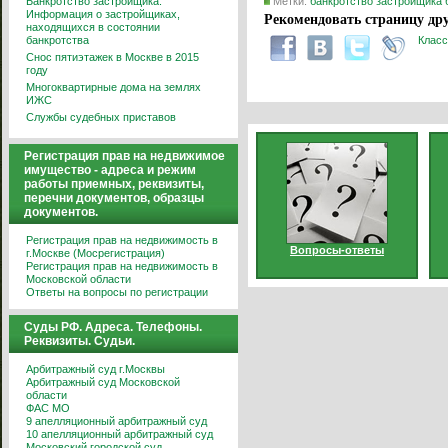
Банкротство застройщика.
Метки:
банкротство застройщика
Информация о застройщиках,
Рекомендовать страницу дру
находящихся в состоянии
банкротства
Класс
Снос пятиэтажек в Москве в 2015
году
Многоквартирные дома на землях
ИЖС
Службы судебных приставов
Регистрация прав на недвижимое
имущество - адреса и режим
работы приемных, реквизиты,
перечни документов, образцы
документов.
Регистрация прав на недвижимость в
Вопросы-ответы
г.Москве (Мосрегистрация)
Регистрация прав на недвижимость в
Московской области
Ответы на вопросы по регистрации
Суды РФ. Адреса. Телефоны.
Реквизиты. Судьи.
Арбитражный суд г.Москвы
Арбитражный суд Московской
области
ФАС МО
9 апелляционный арбитражный суд
10 апелляционный арбитражный суд
Московский городской суд