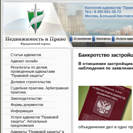
Коллегия адвокатов "Прав
Тел.: 8 495 691-38-72
Москва, Большой Кисловский
О коллегии
Контакты
Услуги адв
Банкротство застрой
Статьи адвокатов
Адвокат онлайн
В отношении застройщик
Результаты по делам,
наблюдения по заявлению
проведенным адвокатами
"Правовой защиты"
Долевое строительство
Судебная практика. Арбитражная
практика.
Законодательство
Формы документов
Информация
Услуги адвокатов "Правовой
защиты". Актуальные
предложения.
объединении дел в одно пр
Адвокаты "Правовой защиты" в