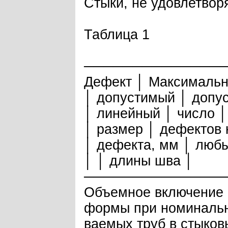
Стыки, не удовлетво
Таблица 1
──────────────
Дефект │ Максимальн
│ допустимый │ допу
│ линейный │ число │
│ размер │ дефектов 
│ дефекта, мм │ люб
│ │ длины шва │
──────────────
Объемное включение 
формы при номинальн
ваемых труб в стыков