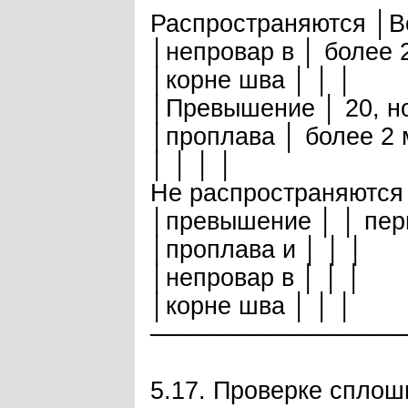
Распространяются │Во
│непровар в │ более 
│корне шва │ │ │
│Превышение │ 20, но
│проплава │ более 2 
│ │ │ │
Не распространяются 
│превышение │ │ пер
│проплава и │ │ │
│непровар в │ │ │
│корне шва │ │ │
──────────────
5.17. Проверке спло