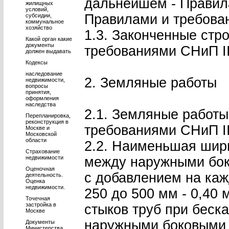
дальнейшем - Правила
жилищных
условий,
Правилами и требова
субсидии,
коммунальное
хозяйство
1.3. Законченные стр
Какой орган какие
документы
требованиями СНиП II
должен выдавать
Кодексы
наследование
2. Земляные работы
недвижимости,
вопросы
принятия,
оформления
наследства
2.1. Земляные работы
Перепланировка,
реконструкция в
требованиями СНиП II
Москве и
Московской
области
2.2. Наименьшая шир
Страхование
недвижимости
между наружными боко
Оценочная
с добавлением на каж
деятельность.
Оценка
недвижимости.
250 до 500 мм - 0,40 
Точечная
застройка в
стыков труб при беск
Москве
наружными боковыми г
Документы
Министерства