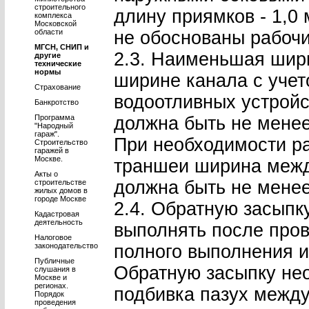
строительного
длину приямков - 1,0 
комплекса
Московской
области
не обоснованы рабоч
МГСН, СНИП и
2.3. Наименьшая шири
другие
технические
нормы
ширине канала с учет
Страхование
водоотливных устройс
Банкротство
Программа
должна быть не менее
"Народный
гараж".
При необходимости р
Строительство
гаражей в
Москве.
траншеи ширина между
Акты о
должна быть не менее
строительстве
жилых домов в
городе Москве
2.4. Обратную засыпк
Кадастровая
деятельность
выполнять после пров
Налоговое
законодательство
полного выполнения и
Публичные
Обратную засыпку нео
слушания в
Москве и
регионах.
подбивка пазух между
Порядок
проведения