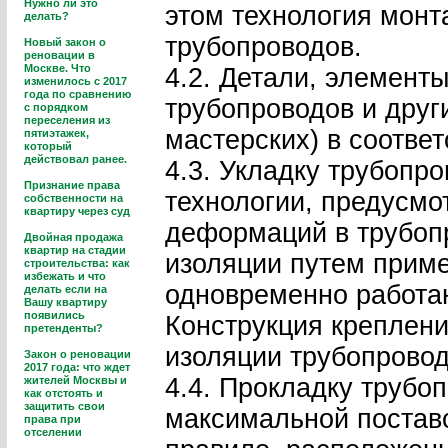
Нужно ли это
этом технология мон
делать?
трубопроводов.
Новый закон о
реновации в
Москве. Что
4.2. Детали, элемент
изменилось с 2017
года по сравнению
трубопроводов и друг
с порядком
переселения из
мастерских) в соотве
пятиэтажек,
который
действовал ранее.
4.3. Укладку трубопр
Признание права
технологии, предусмо
собственности на
квартиру через суд
деформаций в трубопр
Двойная продажа
квартир на стадии
изоляции путем прим
строительства: как
избежать и что
одновременно работа
делать если на
Вашу квартиру
появились
Конструкция креплени
претенденты?
изоляции трубопровод
Закон о реновации
2017 года: что ждет
4.4. Прокладку трубо
жителей Москвы и
как отстоять и
защитить свои
максимальной постав
права при
отселении