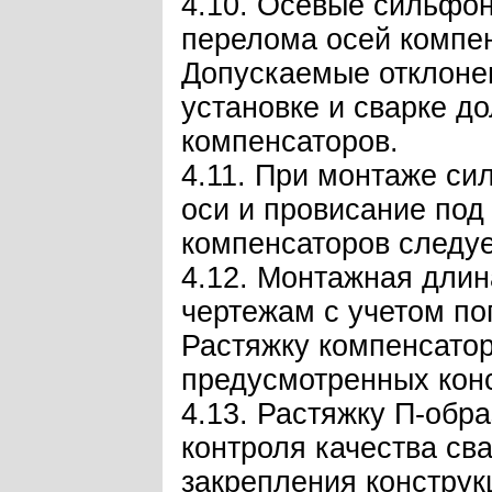
4.10. Осевые сильфон
перелома осей компен
Допускаемые отклонен
установке и сварке д
компенсаторов.
4.11. При монтаже си
оси и провисание под
компенсаторов следуе
4.12. Монтажная дли
чертежам с учетом по
Растяжку компенсато
предусмотренных кон
4.13. Растяжку П-обр
контроля качества св
закрепления конструк