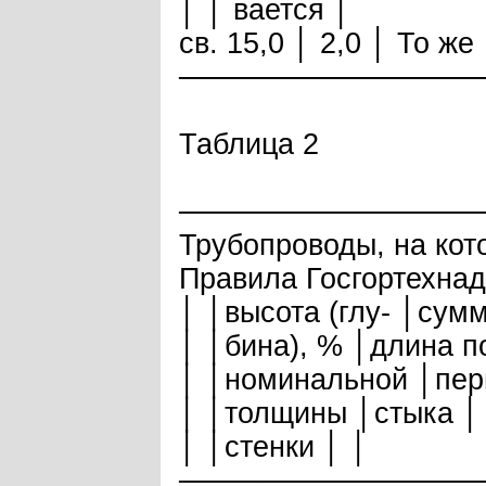
│ │ вается │
св. 15,0 │ 2,0 │ То же
──────────────
Таблица 2
──────────────
Трубопроводы, на ко
Правила Госгортехна
│ │высота (глу- │сум
│ │бина), % │длина п
│ │номинальной │пер
│ │толщины │стыка │
│ │стенки │ │
──────────────