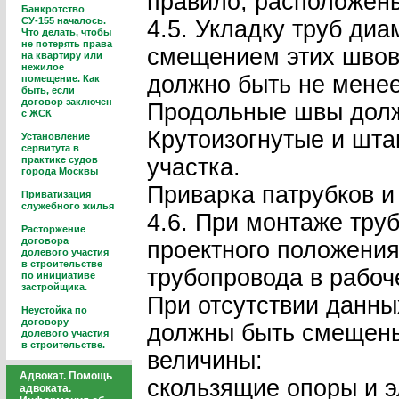
правило, расположен
Банкротство
СУ-155 началось.
4.5. Укладку труб ди
Что делать, чтобы
не потерять права
смещением этих швов
на квартиру или
нежилое
должно быть не менее
помещение. Как
быть, если
договор заключен
Продольные швы долж
с ЖСК
Крутоизогнутые и шта
Установление
сервитута в
практике судов
участка.
города Москвы
Приварка патрубков и
Приватизация
служебного жилья
4.6. При монтаже тр
Расторжение
договора
проектного положения
долевого участия
в строительстве
трубопровода в рабоч
по инициативе
застройщика.
При отсутствии данны
Неустойка по
договору
должны быть смещены
долевого участия
в строительстве.
величины:
Адвокат. Помощь
скользящие опоры и э
адвоката.