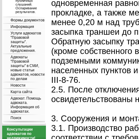
одновременная равно
публичных
слушаний.
Оспаривание
прокладке, а также м
результатов.
менее 0,20 м над тру
Формы документов
Информация
засыпка траншеи до п
Услуги адвокатов
"Правовой
Обратную засыпку тра
защиты".
Актуальные
(кроме собственного 
предложения.
Адвокаты
подземными коммуник
"Правовой
защиты" в СМИ,
населенных пунктов 
новые статьи
адвокатов, новости
III-8-76.
по делам
Новости
2.5. После отключени
Карта сайта
освидетельствованы на
Адвокат. Помощь
адвоката.
Информация об
адвокатах.
3. Сооружения и монт
Поиск
3.1. Производство ра
Консультации
адвокатов по
соответствии с требо
недвижимости!