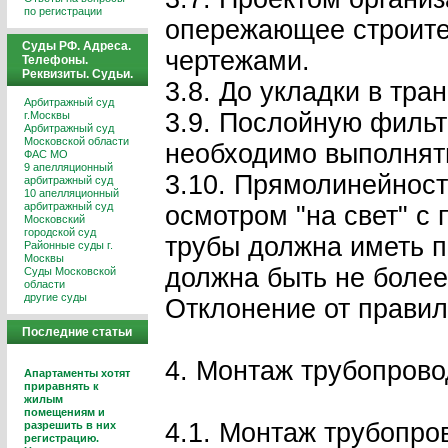
по регистрации
опережающее строител
Суды РФ. Адреса.
чертежами.
Телефоны.
Реквизиты. Судьи.
3.8. До укладки в тр
Арбитражный суд
3.9. Послойную филь
г.Москвы
Арбитражный суд
Московской области
необходимо выполнят
ФАС МО
9 апелляционный
3.10. Прямолинейнос
арбитражный суд
10 апелляционный
арбитражный суд
осмотром "на свет" с
Московский
городской суд
трубы должна иметь п
Районные суды г.
Москвы
должна быть не более
Суды Московской
области
другие суды
Отклонение от правил
Последние статьи
4. Монтаж трубопрово
Апартаменты хотят
приравнять к
жилым
помещениям и
4.1. Монтаж трубопр
разрешить в них
регистрацию.