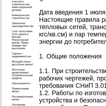
участия в
строительстве,
инвестиционный
договор
Дата введения 1 июля 
Коммерческое
Настоящие правила р
строительство
Земельное
тепловых сетей, тран
законодательство
Снос пятиэтажек.
кгс/кв.см) и пар темп
Снос домов в
Москве.
энергии до потребите
Реконструция
домов. Права
граждан при
выселении.
Сделки с
1. Общие положения
недвижимостью
Молодой семье -
доступное жилье!
1.1. При строительст
Ипотченое
кредитование.
Потребительские
рабочих чертежей, пр
кредиты.
Законопроекты
требования СНиП 3.01.
Приватизация
1.2. Работы по изгот
жилья
Расприватизация
устройства и безопас
жилья
Улучшение