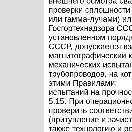
внешнего осмотра св
проверки сплошности
или гамма-лучами) ил
Госгортехнадзора ССС
установленном порядк
СССР, допускается вз
магнитографический к
механических испыта
трубопроводов, на ко
этими Правилами;
испытаний на прочнос
5.15. При операционн
проверить соответств
(притупление и зачис
также технологию и р