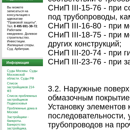
СНиП III-15-76 - при
Вы можете
записаться на
под трубопроводы, ка
консультацию к
адвокатам
"Правовой защиты".
СНиП III-16-80 - при
Тел.
8 495 691-38-72
.
Работаем
СНиП III-18-75 - при
ежедневно. Долевое
строительство.
Инвестиции.
других конструкций;
Жилищные споры.
Суд. Арбитраж.
СНиП III-20-74 - при 
СНиП III-23-76 - при 
Информация
Суды Москвы. Суды
Московской
области. Суды РФ
Список
3.2. Наружные поверх
застройщиков 214-
ФЗ
обмазочным покрытием
Список проблемных
застройщиков
Подмосковья
Установку элементов 
Проблемные дома в
Москве
последовательности, 
Застройщики -
банкроты.
трубопроводов на про
Банкротство
застройщика.