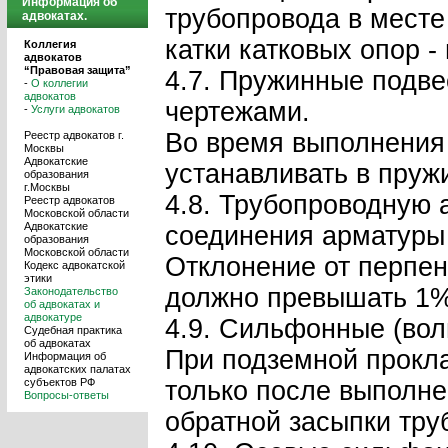
Информация об
трубопровода в месте
адвокатах.
катки катковых опор -
Коллегия
адвокатов
“Правовая защита”
4.7. Пружинные подве
-
О коллегии
адвокатов
чертежами.
-
Услуги адвокатов
Во время выполнения
Реестр адвокатов г.
Москвы
Адвокатские
устанавливать в пруж
образования
г.Москвы
4.8. Трубопроводную 
Реестр адвокатов
Московской области
Адвокатские
соединения арматуры 
образования
Московской области
Отклонение от перпен
Кодекс адвокатской
этики
должно превышать 1% 
Законодательство
об адвокатах и
адвокатуре
4.9. Сильфонные (вол
Судебная практика
об адвокатах
При подземной прокла
Информация об
адвокатских палатах
субъектов РФ
только после выполне
Вопросы-ответы
обратной засыпки тру