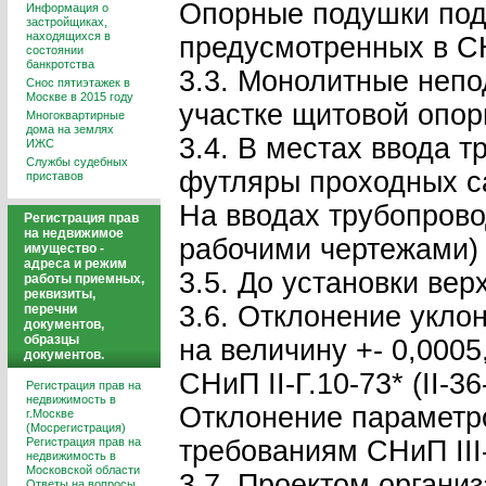
Опорные подушки под
Информация о
застройщиках,
находящихся в
предусмотренных в СНиП
состоянии
банкротства
3.3. Монолитные неп
Снос пятиэтажек в
Москве в 2015 году
участке щитовой опор
Многоквартирные
дома на землях
3.4. В местах ввода 
ИЖС
Службы судебных
футляры проходных са
приставов
На вводах трубопрово
Регистрация прав
на недвижимое
рабочими чертежами) 
имущество -
адреса и режим
3.5. До установки вер
работы приемных,
реквизиты,
3.6. Отклонение укло
перечни
документов,
образцы
на величину +- 0,000
документов.
СНиП II-Г.10-73* (II-36
Регистрация прав на
недвижимость в
Отклонение параметро
г.Москве
(Мосрегистрация)
Регистрация прав на
требованиям СНиП III-
недвижимость в
Московской области
3.7. Проектом органи
Ответы на вопросы