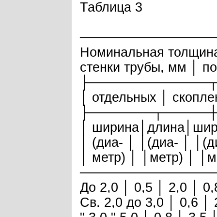
Таблица 3
──────────────
Номинальная толщин
стенки трубы, мм │ п
├─────────────┬
│ отдельных │ скопле
├───────┬─────┼
│ ширина│длина│шир
│ (диа- │ │(диа- │ │(
│ метр) │ │метр) │ │м
──────────────
До 2,0 │ 0,5 │ 2,0 │ 0,
Св. 2,0 до 3,0 │ 0,6 │ 