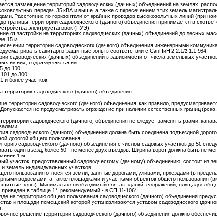
ается размещение территорий садоводческих (дачных) объединений на землях, расп
оковольтных передач 35 кВА и выше, а также с пересечением этих земель магистраль
ами. Расстояние по горизонтали от крайних проводов высоковольтных линий (при на
 до границы территории садоводческого (дачного) объединения принимается в соответ
стройства электроустановок (ПУЭ).
яние от застройки на территориях садоводческих (дачных) объединений до лесных ма
ее 15 м.
ересечении территории садоводческого (дачного) объединения инженерными коммуник
едусматривать санитарно-защитные зоны в соответствии с СанПиН 2.2.1/2.1.1.984.
ории садоводческих (дачных) объединений в зависимости от числа земельных участков
ых на них, подразделяются на:
5 до 100;
 101 до 300;
1 и более участков.
а территории садоводческого (дачного) объединения
нице территории садоводческого (дачного) объединения, как правило, предусматривает
 Допускается не предусматривать ограждение при наличии естественных границ (река,
.
территории садоводческого (дачного) объединения не следует заменять рвами, канав
валами.
ория садоводческого (дачного) объединения должна быть соединена подъездной дорого
ой дорогой общего пользования.
риторию садоводческого (дачного) объединения с числом садовых участков до 50 след
вать один въезд, более 50 - не менее двух въездов. Ширина ворот должна быть не мен
 менее 1 м.
ный участок, предоставленный садоводческому (дачному) объединению, состоит из з
 и земель индивидуальных участков.
щего пользования относятся земли, занятые дорогами, улицами, проездами (в предел
арными водоемами, а также площадками и участками объектов общего пользования (в
ащитные зоны). Минимально необходимый состав зданий, сооружений, площадок обще
 приведен в таблице 1*, рекомендуемый - в СП 11-106*.
езде на территорию общего пользования садоводческого (дачного) объединения преду
остав и площади помещений которой устанавливаются уставом садоводческого (дачно
я.
овочное решение территории садоводческого (дачного) объединения должно обеспечив