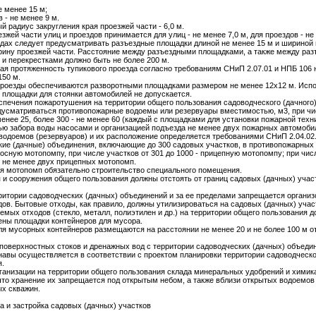
е менее 15 м;
 - не менее 9 м.
 радиус закругления края проезжей части - 6,0 м.
зжей части улиц и проездов принимается для улиц - не менее 7,0 м, для проездов - не 
здах следует предусматривать разъездные площадки длиной не менее 15 м и шириной 
ину проезжей части. Расстояние между разъездными площадками, а также между ра
и перекрестками должно быть не более 200 м.
я протяженность тупикового проезда согласно требованиям СНиП 2.07.01 и НПБ 106 
50 м.
проезды обеспечиваются разворотными площадками размером не менее 12x12 м. Исп
 площадки для стоянки автомобилей не допускается.
еспечения пожаротушения на территории общего пользования садоводческого (дачного
усматриваться противопожарные водоемы или резервуары вместимостью, м3, при чис
 менее 25, более 300 - не менее 60 (каждый с площадками для установки пожарной техни
ю забора воды насосами и организацией подъезда не менее двух пожарных автомоби
водоемов (резервуаров) и их расположение определяется требованиями СНиП 2.04.02
ие (дачные) объединения, включающие до 300 садовых участков, в противопожарных
осную мотопомпу, при числе участков от 301 до 1000 - прицепную мотопомпу; при чис
- не менее двух прицепных мотопомп.
я мотопомп обязательно строительство специального помещения.
я и сооружения общего пользования должны отстоять от границ садовых (дачных) учас
рритории садоводческих (дачных) объединений и за ее пределами запрещается органи
дов. Бытовые отходы, как правило, должны утилизироваться на садовых (дачных) учас
емых отходов (стекло, металл, полиэтилен и др.) на территории общего пользования 
ны площадки контейнеров для мусора.
я мусорных контейнеров размещаются на расстоянии не менее 20 и не более 100 м от
 поверхностных стоков и дренажных вод с территории садоводческих (дачных) объеди
навы осуществляется в соответствии с проектом планировки территории садоводческо
я.
рганизации на территории общего пользования склада минеральных удобрений и химик
что хранение их запрещается под открытым небом, а также вблизи открытых водоемов
х скважин.
а и застройка садовых (дачных) участков