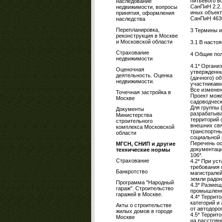
питьевого в
наследование
СанПиН 2.2.
недвижимости, вопросы
иных объек
принятия, оформления
СанПиН 4630
наследства
Перепланировка,
3 Термины и
реконструкция в Москве
и Московской области
3.1 В насто
Страхование
4 Общие по
недвижимости
4.1* Органи
Оценочная
утвержденны
деятельность. Оценка
(дачного) о
недвижимости.
участниками
Все изменен
Точечная застройка в
Проект може
Москве
садоводческ
Для группы 
Документы
разрабатыва
Министерства
территорий 
строительного
внешних свя
комплекса Московской
транспортн
области
социальной 
Перечень ос
МГСН, СНИП и другие
документаци
технические нормы
106*.
Страхование
4.2* При ус
требования 
Банкротство
магистралей
земли радон
Программа "Народный
4.3* Размещ
гараж". Строительство
промышленн
гаражей в Москве.
4.4* Террит
категорий и 
Акты о строительстве
от автодоро
жилых домов в городе
4.5* Террит
Москве
на расстоян