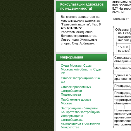
автотранспо
Консультации адвокатов
пользования
по недвижимости!
5.7* На тер
быть, м:
Вы можете записаться на
Таблица 1* 
консультацию к адвокатам
"Правовой защиты". Тел.
8
┌───────
495 691-38-72
.
│ Объекты 
Работаем ежедневно.
│ │ на 1 са
Долевое строительство.
│ │ садовод
Инвестиции. Жилищные
│ │ числом 
споры. Суд. Арбитраж.
│ ├─────
│ │ 15-100 
│ │ (малые)
├───────
Информация
│Сторожка с 
│объединени
├───────
Суды Москвы. Суды
│Магазин см
Московской области. Суды
├───────
РФ
│Здания и с
Список застройщиков 214-
│хранения с
ФЗ
├───────
│Площадки д
Список проблемных
├───────
застройщиков
│Площадка д
Подмосковья
│автомобиле
Проблемные дома в
│территорию
Москве
│объединени
│ │ │ │ │
Застройщики - банкроты.
│Примечание
Банкротство застройщика.
│пожаротуше
Информация о
│противопо
застройщиках,
│противопож
находящихся в состоянии
│несгораемы
банкротства
└───────