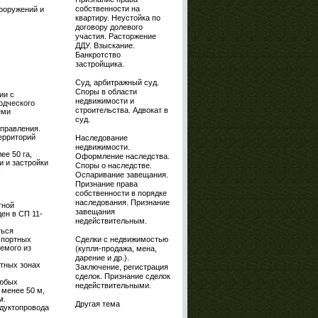
собственности на
сооружений и
квартиру. Неустойка по
договору долевого
участия. Расторжение
ДДУ. Взыскание.
Банкротство
застройщика.
Суд, арбитражный суд.
Споры в области
ии с
недвижимости и
одческого
строительства. Адвокат в
еми
суд.
управления.
ерриторий
Наследование
недвижимости.
е 50 га,
Оформление наследства.
и и застройки
Споры о наследстве.
:
Оспаривание завещания.
Признание права
собственности в порядке
наследования. Признание
тной
завещания
ен в СП 11-
недействительным.
ться
Сделки с недвижимостью
спортных
емого из
(купля-продажа, мена,
дарение и др.).
итных зонах
Заключение, регистрация
сделок. Признание сделок
любых
недействительными.
 менее 50 м,
м.
Другая тема
одуктопровода