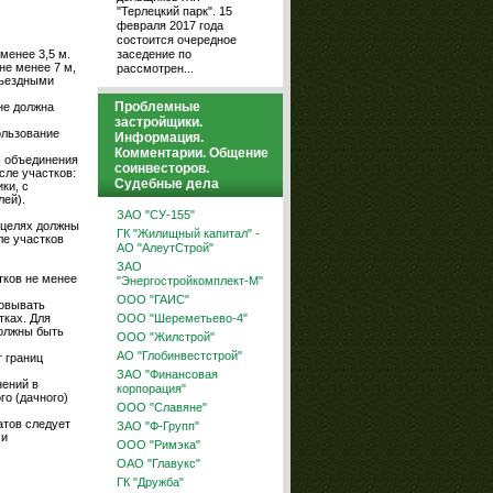
"Терлецкий парк". 15
февраля 2017 года
состоится очередное
заседение по
менее 3,5 м.
не менее 7 м,
рассмотрен...
зъездными
Проблемные
не должна
застройщики.
ользование
Информация.
Комментарии. Общение
) объединения
соинвесторов.
ле участков:
Судебные дела
ки, с
лей).
.
ЗАО "СУ-155"
 целях должны
ГК "Жилищный капитал" -
ле участков
АО "АлеутСтрой"
ЗАО
тков не менее
"Энергостройкомплект-М"
ООО "ГАИС"
зовывать
ООО "Шереметьево-4"
тках. Для
должны быть
ООО "Жилстрой"
АО "Глобинвестстрой"
 границ
ЗАО "Финансовая
нений в
корпорация"
го (дачного)
ООО "Славяне"
атов следует
ЗАО "Ф-Групп"
 и
ООО "Римэка"
ОАО "Главукс"
ГК "Дружба"