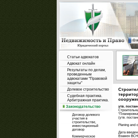
О 
Статьи адвокатов
Адвокат онлайн
Результаты по делам,
проведенным
адвокатами "Правовой
защиты"
Строител
Долевое строительство
территор
Судебная практика.
сооруже
Арбитражная практика.
Законодательство
утв. постан
Строительны
"Планировка
Договор долевого
(утв. постан
участия в
строительстве,
Planing and o
инвестиционный
договор
Дата введени
Взамен ВСН 
Коммерческое