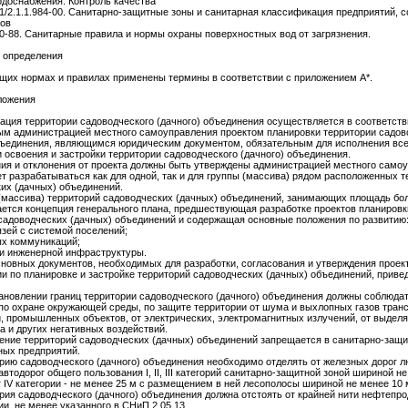
одоснабжения. Контроль качества
1/2.1.1.984-00. Санитарно-защитные зоны и санитарная классификация предприятий, 
тов
-88. Санитарные правила и нормы охраны поверхностных вод от загрязнения.
 определения
ящих нормах и правилах применены термины в соответствии с приложением А*.
ложения
зация территории садоводческого (дачного) объединения осуществляется в соответств
м администрацией местного самоуправления проектом планировки территории садов
бъединения, являющимся юридическим документом, обязательным для исполнения вс
 освоения и застройки территории садоводческого (дачного) объединения.
ия и отклонения от проекта должны быть утверждены администрацией местного само
т разрабатываться как для одной, так и для группы (массива) рядом расположенных т
их (дачных) объединений.
(массива) территорий садоводческих (дачных) объединений, занимающих площадь боле
ется концепция генерального плана, предшествующая разработке проектов планировк
садоводческих (дачных) объединений и содержащая основные положения по развитию
зей с системой поселений;
ых коммуникаций;
и инженерной инфраструктуры.
новных документов, необходимых для разработки, согласования и утверждения проек
и по планировке и застройке территорий садоводческих (дачных) объединений, привед
тановлении границ территории садоводческого (дачного) объединения должны соблюда
по охране окружающей среды, по защите территории от шума и выхлопных газов тран
, промышленных объектов, от электрических, электромагнитных излучений, от выделя
а и других негативных воздействий.
ение территорий садоводческих (дачных) объединений запрещается в санитарно-защ
ых предприятий.
орию садоводческого (дачного) объединения необходимо отделять от железных дорог 
автодорог общего пользования I, II, III категорий санитарно-защитной зоной шириной не
г IV категории - не менее 25 м с размещением в ней лесополосы шириной не менее 10 
ория садоводческого (дачного) объединения должна отстоять от крайней нити нефтепр
ии, не менее указанного в СНиП 2.05.13.