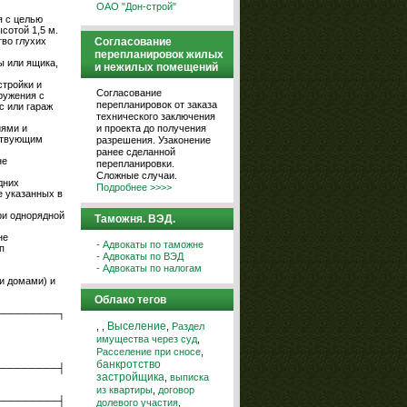
ОАО "Дон-строй"
я с целью
сотой 1,5 м.
Согласование
тво глухих
перепланировок жилых
ы или ящика,
и нежилых помещений
стройки и
Согласование
ружения с
перепланировок от заказа
с или гараж
технического заключения
и проекта до получения
иями и
тствующим
разрешения. Узаконение
ранее сделанной
не
перепланировки.
Сложные случаи.
дних
Подробнее >>>>
е указанных в
ри однорядной
Таможня. ВЭД.
не
- Адвокаты по таможне
п
- Адвокаты по ВЭД
- Адвокаты по налогам
и домами) и
Облако тегов
────────┐
,
,
Выселение
,
Раздел
имущества через суд
,
Расселение при сносе
,
банкротство
────────┤
застройщика
,
выписка
из квартиры
,
договор
────────┤
долевого участия
,