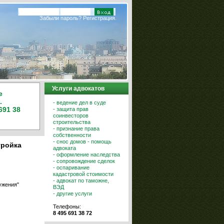
Забыли пароль?
Регистрация.
Услуги адвокатов
е
.
- ведение дел в суде
691 38
- защита прав
соинвесторов
строительства
- признание права
собственности
- снос домов - помощь
тройка
адвоката
- оформление наследства
- сопровождение сделок
- оспаривание
кадастровой стоимости
- адвокат по таможне,
ужения"
ВЭД
- другие услуги
Телефоны:
8 495 691 38 72