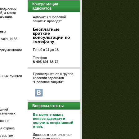
Консультации
адвокатов
оводческих
й, а также
дерации.
Адвокаты "Правовой
защиты" проводят
Бесплатные
вных
краткие
консультации по
закон N 66-
телефону
.
Пн-сб с 11 до 18
 документации
Телефон
8-495-691-38-72
.
Присоединиться к группе
енных пунктов
коллегии адвокатов
"Правовая защита":
Вопросы-ответы
жений
аселенных
Вы можете задать
вопрос адвокату и
твенно-
получить оперативный
ответ.
ая охрана
Долевое строительство.
х систем
Признание права