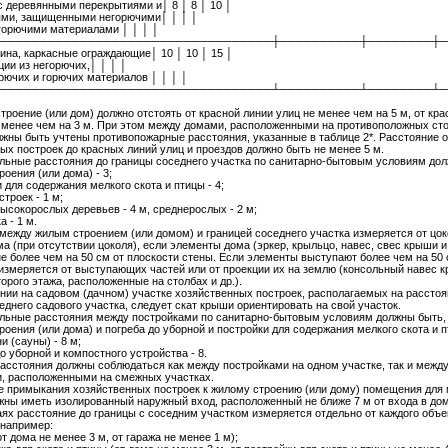
 с деревянными перекрытиями и│ 8 │ 8 │ 10 │
ями, защищенными негорючими│ │ │ │
горючими материалами │ │ │ │
──────────────────────────────────┼──────────┼────────┼─
ина, каркасные ограждающие│ 10 │ 10 │ 15 │
ции из негорючих,│ │ │ │
рючих и горючих материалов │ │ │ │
──────────────────────────────────┴──────────┴────────┴─
строение (или дом) должно отстоять от красной линии улиц не менее чем на 5 м, от кр
 менее чем на 3 м. При этом между домами, расположенными на противоположных ст
лжны быть учтены противопожарные расстояния, указанные в таблице 2*. Расстояние о
ых построек до красных линий улиц и проездов должно быть не менее 5 м.
льные расстояния до границы соседнего участка по санитарно-бытовым условиям дол
роения (или дома) - 3;
 для содержания мелкого скота и птицы - 4;
строек - 1 м;
высокорослых деревьев - 4 м, среднерослых - 2 м;
а - 1 м.
между жилым строением (или домом) и границей соседнего участка измеряется от цок
ма (при отсутствии цоколя), если элементы дома (эркер, крыльцо, навес, свес крыши и 
е более чем на 50 см от плоскости стены. Если элементы выступают более чем на 50 
измеряется от выступающих частей или от проекции их на землю (консольный навес 
орого этажа, расположенные на столбах и др.).
нии на садовом (дачном) участке хозяйственных построек, располагаемых на расстоя
еднего садового участка, следует скат крыши ориентировать на свой участок.
льные расстояния между постройками по санитарно-бытовым условиям должны быть,
троения (или дома) и погреба до уборной и постройки для содержания мелкого скота и п
и (сауны) - 8 м;
о уборной и компостного устройства - 8.
асстояния должны соблюдаться как между постройками на одном участке, так и межд
, расположенными на смежных участках.
ае примыкания хозяйственных построек к жилому строению (или дому) помещения для 
жны иметь изолированный наружный вход, расположенный не ближе 7 м от входа в дом
аях расстояние до границы с соседним участком измеряется отдельно от каждого объе
 например:
т дома не менее 3 м, от гаража не менее 1 м);