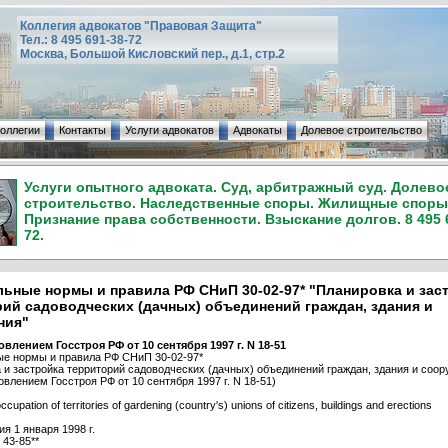
Коллегия адвокатов "Правовая Защита"
Тел.: 8 495 691-38-72
Москва, Большой Кисловский пер., д.1, стр.2
коллегии
Контакты
Услуги адвокатов
Адвокаты
Долевое строительство
Услуги опытного адвоката. Суд, арбитражный суд. Долево
строительство. Наследственные споры. Жилищные споры
Признание права собственности. Взыскание долгов. 8 495 
72.
ьные нормы и правила РФ СНиП 30-02-97* "Планировка и зас
ий садоводческих (дачных) объединений граждан, здания и
ния"
овлением Госстроя РФ от 10 сентября 1997 г. N 18-51
е нормы и правила РФ СНиП 30-02-97*
 и застройка территорий садоводческих (дачных) объединений граждан, здания и соор
овлением Госстроя РФ от 10 сентября 1997 г. N 18-51)
ccupation of territories of gardening (country's) unions of citizens, buildings and erections
я 1 января 1998 г.
43-85**