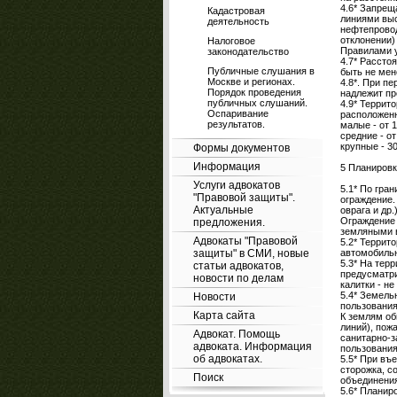
4.6* Запрещ
Кадастровая
линиями выс
деятельность
нефтепровод
отклонении)
Налоговое
Правилами у
законодательство
4.7* Рассто
Публичные слушания в
быть не мен
Москве и регионах.
4.8*. При п
Порядок проведения
надлежит пр
публичных слушаний.
4.9* Террит
Оспаривание
расположенн
результатов.
малые - от 1
средние - от
крупные - 30
Формы документов
Информация
5 Планировк
Услуги адвокатов
5.1* По гра
"Правовой защиты".
ограждение.
Актуальные
оврага и др.)
Ограждение 
предложения.
земляными 
Адвокаты "Правовой
5.2* Террит
защиты" в СМИ, новые
автомобильн
5.3* На тер
статьи адвокатов,
предусматри
новости по делам
калитки - не
5.4* Земель
Новости
пользования
Карта сайта
К землям об
линий), пож
Адвокат. Помощь
санитарно-з
адвоката. Информация
пользования
об адвокатах.
5.5* При въ
сторожка, с
Поиск
объединени
5.6* Планир