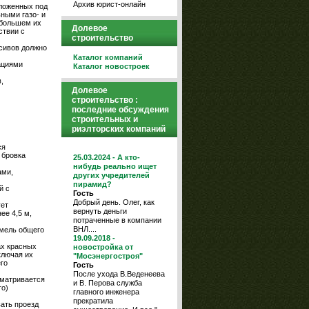
Архив юрист-онлайн
оложенных под
ными газо- и
ибольшем их
Долевое
ствии с
строительство
ссивов должно
Каталог компаний
ациями
Каталог новостроек
,
Долевое
строительство :
последние обсуждения
строительных и
риэлторских компаний
ся
 бровка
25.03.2024 - А кто-
нибудь реально ищет
ами,
других учредителей
пирамид?
й с
Гость
Добрый день. Олег, как
ует
вернуть деньги
ее 4,5 м,
потраченные в компании
ВНЛ....
емель общего
19.09.2018 -
ах красных
новостройка от
ключая их
"Мосэнергостроя"
го
Гость
После ухода В.Веденеева
сматривается
и В. Перова служба
го)
главного инженера
прекратила
ать проезд