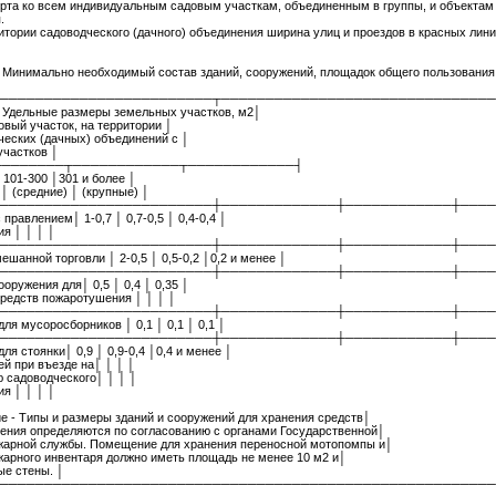
рта ко всем индивидуальным садовым участкам, объединенным в группы, и объектам
.
ритории садоводческого (дачного) объединения ширина улиц и проездов в красных лин
- Минимально необходимый состав зданий, сооружений, площадок общего пользования
────────────────────────┬───────────────────────────────
│Удельные размеры земельных участков, м2│
довый участок, на территории │
ческих (дачных) объединений с │
участков │
────────┬────────────┬────────────┤
│ 101-300 │301 и более │
 │ (средние) │ (крупные) │
────────────────────────┼─────────────┼────────────┼────
правлением│ 1-0,7 │ 0,7-0,5 │ 0,4-0,4 │
я │ │ │ │
────────────────────────┼─────────────┼────────────┼────
ешанной торговли │ 2-0,5 │ 0,5-0,2 │0,2 и менее │
────────────────────────┼─────────────┼────────────┼────
ооружения для│ 0,5 │ 0,4 │ 0,35 │
редств пожаротушения │ │ │ │
────────────────────────┼─────────────┼────────────┼────
ля мусоросборников │ 0,1 │ 0,1 │ 0,1 │
────────────────────────┼─────────────┼────────────┼────
ля стоянки│ 0,9 │ 0,9-0,4 │0,4 и менее │
й при въезде на│ │ │ │
 садоводческого│ │ │ │
я │ │ │ │
 - Типы и размеры зданий и сооружений для хранения средств│
ния определяются по согласованию с органами Государственной│
жарной службы. Помещение для хранения переносной мотопомпы и│
арного инвентаря должно иметь площадь не менее 10 м2 и│
е стены. │
────────────────────────────────────────────────────────