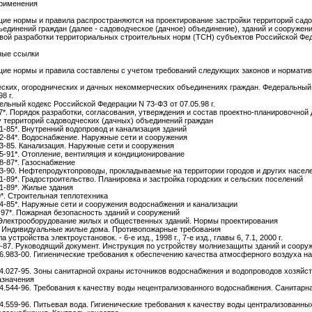
применения
щие нормы и правила распространяются на проектирование застройки территорий сад
ъединений граждан (далее - садоводческое (дачное) объединение), зданий и сооружени
вой разработки территориальных строительных норм (ТСН) субъектов Российской Фе
ные ссылки
щие нормы и правила составлены с учетом требований следующих законов и нормати
ских, огороднических и дачных некоммерческих объединениях граждан. Федеральный 
8 г.
ельный кодекс Российской Федерации N 73-ФЗ от 07.05.98 г.
7*. Порядок разработки, согласования, утверждения и состав проектно-планировочной
у территорий садоводческих (дачных) объединений граждан
1-85*. Внутренний водопровод и канализация зданий
2-84*. Водоснабжение. Наружные сети и сооружения
3-85. Канализация. Наружные сети и сооружения
5-91*. Отопление, вентиляция и кондиционирование
8-87*. Газоснабжение
3-90. Нефтепродуктопроводы, прокладываемые на территории городов и других насел
1-89*. Градостроительство. Планировка и застройка городских и сельских поселений
1-89*. Жилые здания
9*. Строительная теплотехника
4-85*. Наружные сети и сооружения водоснабжения и канализации
97*. Пожарная безопасность зданий и сооружений
Электрооборудование жилых и общественных зданий. Нормы проектирования
. Индивидуальные жилые дома. Противопожарные требования
 устройства электроустановок. - 6-е изд., 1998 г., 7-е изд., главы 6, 7.1, 2000 г.
2-87. Руководящий документ. Инструкция по устройству молниезащиты зданий и соору
6.983-00. Гигиенические требования к обеспечению качества атмосферного воздуха н
4.027-95. Зоны санитарной охраны источников водоснабжения и водопроводов хозяйс
азначения
4.544-96. Требования к качеству воды нецентрализованного водоснабжения. Санитарн
4.559-96. Питьевая вода. Гигиенические требования к качеству воды централизованны