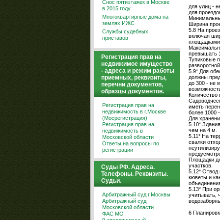
Снос пятиэтажек в Москве
для улиц - н
в 2015 году
для проездов
Многоквартирные дома на
Минимальный
землях ИЖС
Ширина прое
5.8 На прое
Службы судебных
включая шир
приставов
площадками 
Максимальна
превышать 1
Регистрация прав на
Тупиковые 
недвижимое имущество
разворотной
- адреса и режим работы
5.9* Для об
приемных, реквизиты,
должны пред
до 300 - не
перечни документов,
возможность
образцы документов.
Количество 
Садоводческ
Регистрация прав на
иметь перен
недвижимость в г.Москве
более 1000 
(Мосрегистрация)
Для хранени
Регистрация прав на
5.10* Здани
чем на 4 м.
недвижимость в
5.11* На те
Московской области
свалки отхо
Ответы на вопросы по
неутилизиру
регистрации
предусмотре
Площадки дл
участков.
Суды РФ. Адреса.
5.12* Отвод
Телефоны. Реквизиты.
кюветы и ка
Судьи.
объединени
5.13* При о
Арбитражный суд г.Москвы
учитывать, 
Арбитражный суд
водозаборны
Московской области
6 Планировк
ФАС МО