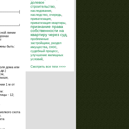
долевое
строительство
,
наследование
,
────────┤
наследство
,
очередь
,
приватизация
,
приватизация квартиры
,
────────┘
признание права
собственности на
асной линии
квартиру через суд
,
оронах
проблемные
т
застройщики
,
раздел
жны быть:
снос
имущества
,
,
судебный процесс
,
улучшение жилищных
условий
,
Смотреть все теги >>>>
оля дома или
др.)
см,
крыши,
нии 1 м от
 м:
тицы - 12;
у
мелкого скота
.
кта