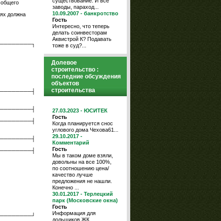
существование. И все "
 общего
заводы, параход...
10.09.2007 - банкротство
иях должна
Гость
Интересно, что теперь
делать соинвесторам
Аквистрой К? Подавать
────────┐
тоже в суд?...
Долевое
строительство :
последние обсуждения
объектов
строительства
────────┤
────────┤
27.03.2023 - ЮСИТЕК
Гость
────────┤
Когда планируется снос
углового дома Чехова61...
29.10.2017 -
────────┤
Комментарий
Гость
────────┤
Мы в таком доме взяли,
довольны на все 100%,
по соотношению цена/
качество лучше
предложения не нашли.
Конечно ...
30.01.2017 - Терлецкий
парк (Московские окна)
Гость
Информация для
────────┘
дольщиков ЖК