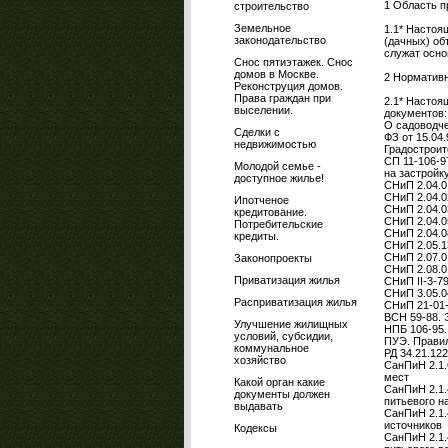
1 Область 
строительство
Земельное
1.1* Настоя
законодательство
(дачных) об
служат осно
Снос пятиэтажек. Снос
домов в Москве.
2 Норматив
Реконструция домов.
Права граждан при
2.1* Настоя
выселении.
документов:
О садоводче
Сделки с
ФЗ от 15.04.9
недвижимостью
Градостроит
СП 11-106-9
Молодой семье -
на застройк
доступное жилье!
СНиП 2.04.0
СНиП 2.04.0
Ипотченое
СНиП 2.04.0
кредитование.
СНиП 2.04.0
Потребительские
СНиП 2.04.0
кредиты.
СНиП 2.05.1
СНиП 2.07.0
Законопроекты
СНиП 2.08.0
Приватизация жилья
СНиП II-3-7
СНиП 3.05.0
Расприватизация жилья
СНиП 21-01-
ВСН 59-88. 
Улучшение жилищных
НПБ 106-95
условий, субсидии,
ПУЭ. Правила
коммунальное
РД 34.21.12
хозяйство
СанПиН 2.1.
мест
Какой орган какие
СанПиН 2.1.
документы должен
питьевого н
выдавать
СанПиН 2.1.
источников
Кодексы
СанПиН 2.1.