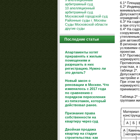
9 апелляционный
6.1* Площад
арбитражный суд
6.2* Индиви
10 апелляционный
минимальног
арбитражный суд
Допускается
Московский городской суд
ограждений 
Районные суды г. Москвы
6.3* На сад
Суды Московской области
а при отсутс
другие суды
6.4* На сад
сооружения,
утепленным 
Последние статьи
для автомоб
В регионах 
условиями о
проектам.
Апартаменты хотят
6.5* Против
приравнять к жилым
нормируютс
помещениям и
Противопож
разрешить в них
участках, в
регистрацию. Нужно ли
таблице 2*.
это делать?
Допускается
застройке и
Новый закон о
При этом пр
реновации в Москве. Что
нормируются
изменилось с 2017 года
принимаются
по сравнению с
Таблица 2* 
порядком переселения
группами жи
из пятиэтажек, который
действовал ранее.
┌───────
│ Материал 
Признание права
│ конструкц
собственности на
│ ├─────
квартиру через суд
│ │ А │ Б │ 
├─────┬─
Двойная продажа
│ А │Камень,
квартир на стадии
│ │негорючи
строительства: как
├─────┼─