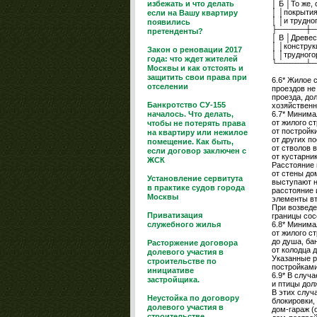
избежать и что делать
│ Б │То же,
│ │покрыти
если на Вашу квартиру
│ │и трудно
появились
├─────┼─
претенденты?
│ В │Древес
│ │конструк
Закон о реновации 2017
│ │трудного
года: что ждет жителей
└─────┴─
Москвы и как отстоять и
защитить свои права при
6.6* Жилое 
отселении
проездов не
проезда, до
Банкротство СУ-155
хозяйственн
началось. Что делать,
6.7* Минима
от жилого ст
чтобы не потерять права
от постройки
на квартиру или нежилое
от других по
помещение. Как быть,
от стволов 
если договор заключен с
от кустарник
ЖСК
Расстояние 
от стены до
Установление сервитута
выступают н
в практике судов города
расстояние 
Москвы
элементы вт
При возведе
Приватизация
границы сос
служебного жилья
6.8* Минима
от жилого с
до душа, бан
Расторжение договора
от колодца д
долевого участия в
Указанные р
строительстве по
постройками
инициативе
6.9* В случ
застройщика.
и птицы дол
В этих случ
Неустойка по договору
блокировки,
долевого участия в
дом-гараж (о
строительстве.