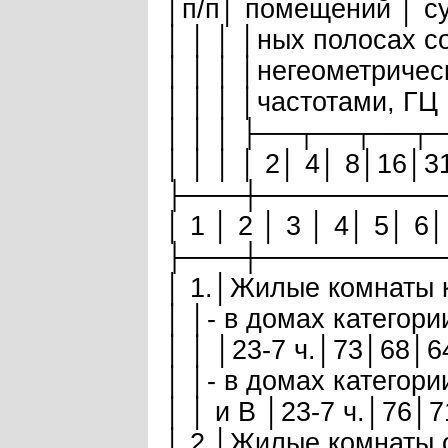
│п/п│ помещений │ су
│ │ │ │ных полосах с
│ │ │ │негеометричес
│ │ │ │частотами, ГЦ 
│ │ │ ├──┬──┬──┬
│ │ │ │ 2│ 4│ 8│16│3
├───┼─────────
│ 1 │ 2 │ 3 │ 4│ 5│ 6│
├───┼─────────
│ 1.│Жилые комнаты к
│ │- в домах категор
│ │ │23-7 ч.│73│68│6
│ │- в домах категор
│ │ и В │23-7 ч.│76│
│ 2.│Жилые комнаты 