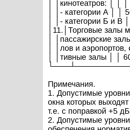
│ │кинотеатров: │ │ │
│ │- категории А │ │ 5
│ │- категории Б и В │
│11.│Торговые залы м
│ │пассажирские залы
│ │лов и аэропортов, 
│ │тивные залы │ │ 6
└───┴─────────
Примечания.
1. Допустимые уровни 
окна которых выходят 
т.е. с поправкой +5 дБ
2. Допустимые уровн
обеспечения норматив