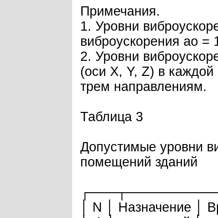
Примечания.
1. Уровни виброускор
виброускорения aо = 10
2. Уровни виброуско
(оси X, Y, Z) в кажд
трем направлениям.
Таблица 3
Допустимые уровни в
помещений зданий
┌───┬─────────
│ N │ Назначение │ 