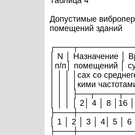
Таблица 4
Допустимые вибропер
помещений зданий
┌───┬─────────
│ N │ Назначение │ 
│п/п│ помещений │ су
│ │ │ │сах со средне
│ │ │ │кими частотам
│ │ │ ├──┬────┬─
│ │ │ │ 2│ 4 │ 8 │16 
├───┼─────────
│ 1 │ 2 │ 3 │ 4│ 5 │ 6 
├───┼─────────