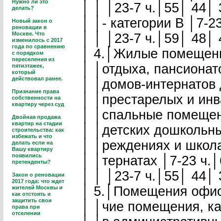
Нужно ли это
│ │ │23-7 ч.│55│ 44│ 
делать?
│ │- категории В │7-2
Новый закон о
реновации в
Москве. Что
│ │ │23-7 ч.│59│ 48│ 
изменилось с 2017
года по сравнению
│ 4.│Жилые помещени
с порядком
переселения из
│ │отдыха, пансионато
пятиэтажек,
который
действовал ранее.
│ │домов-интернатов 
Признание права
│ │престарелых и инв
собственности на
квартиру через суд
│ │спальные помещени
Двойная продажа
квартир на стадии
│ │детских дошкольных
строительства: как
избежать и что
│ │реждениях и школа
делать если на
Вашу квартиру
появились
│ │тернатах │7-23 ч.│
претенденты?
│ │ │23-7 ч.│55│ 44│ 
Закон о реновации
2017 года: что ждет
│ 5.│Помещения офисо
жителей Москвы и
как отстоять и
защитить свои
│ │чие помещения, ка
права при
отселении