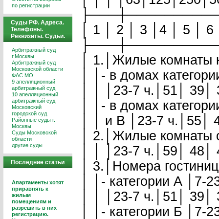
по регистрации
├───┼─────────
Суды РФ. Адреса.
│ 1 │ 2 │ 3 │4 │ 5 │ 6 
Телефоны.
Реквизиты. Судьи.
├───┼─────────
Арбитражный суд
│ 1.│Жилые комнаты кв
г.Москвы
Арбитражный суд
Московской области
│ │- в домах категори
ФАС МО
9 апелляционный
│ │ │23-7 ч.│51│ 39│ 
арбитражный суд
10 апелляционный
арбитражный суд
│ │- в домах категори
Московский
городской суд
│ │ и В │23-7 ч.│55│ 
Районные суды г.
Москвы
│ 2.│Жилые комнаты о
Суды Московской
области
другие суды
│ │ │23-7 ч.│59│ 48│ 
Последние статьи
│ 3.│Номера гостиниц:
│ │- категории А │7-2
Апартаменты хотят
приравнять к
│ │ │23-7 ч.│51│ 39│ 
жилым
помещениям и
│ │- категории Б │7-2
разрешить в них
регистрацию.