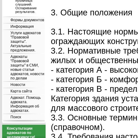
публичных
слушаний.
Оспаривание
3. Общие положения
результатов.
Формы документов
Информация
3.1. Настоящие нормы
Услуги адвокатов
"Правовой
ограждающих конструк
защиты".
Актуальные
3.2. Нормативные тре
предложения.
Адвокаты
жилых и общественных
"Правовой
защиты" в СМИ,
- категория А - высо
новые статьи
адвокатов, новости
- категория Б - комфо
по делам
Новости
- категория В - пред
Карта сайта
Категория здания уст
Адвокат. Помощь
адвоката.
для массового строит
Информация об
адвокатах.
3.3. Основные термин
Поиск
(справочном).
Консультации
адвокатов по
3.4. Требования наст
недвижимости!