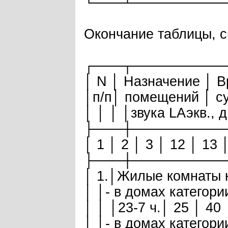
└───┴─────────
Окончание таблицы, с
┌───┬─────────
│ N │ Назначение │ 
│п/п│ помещений │ су
│ │ │ │звука LАэкв., 
├───┼─────────
│ 1 │ 2 │ 3 │ 12 │ 13 
├───┼─────────
│ 1.│Жилые комнаты к
│ │- в домах категори
│ │ │23-7 ч.│ 25 │ 40 
│ │- в домах категори