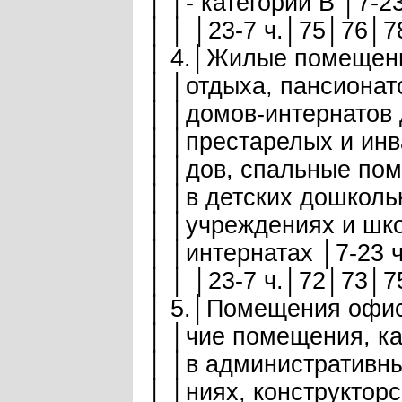
│ │- категории В │7-
│ │ │23-7 ч.│75│76│7
│ 4.│Жилые помещени
│ │отдыха, пансионато
│ │домов-интернатов 
│ │престарелых и инв
│ │дов, спальные пом
│ │в детских дошколь
│ │учреждениях и шко
│ │интернатах │7-23 
│ │ │23-7 ч.│72│73│7
│ 5.│Помещения офисо
│ │чие помещения, ка
│ │в административных
│ │ниях, конструкторс