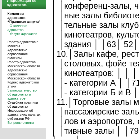
Информация об
│ │конференц-залы, чи
адвокатах.
│ │ные залы библиотек
Коллегия
адвокатов
“Правовая защита”
│ │тельные залы клубо
-
О коллегии
адвокатов
│ │кинотеатров, культ
-
Услуги адвокатов
│ │здания │ │63│ 52│ 
Реестр адвокатов г.
Москвы
Адвокатские
│10.│Залы кафе, рест
образования
г.Москвы
│ │столовых, фойе теа
Реестр адвокатов
Московской области
Адвокатские
│ │кинотеатров: │ │ │
образования
Московской области
│ │- категории А │ │7
Кодекс адвокатской
этики
│ │- категории Б и В 
Законодательство
об адвокатах и
адвокатуре
│11.│Торговые залы ма
Судебная практика
об адвокатах
│ │пассажирские залы 
Информация об
адвокатских палатах
субъектов РФ
│ │лов и аэропортов, 
Вопросы-ответы
│ │тивные залы │ │79