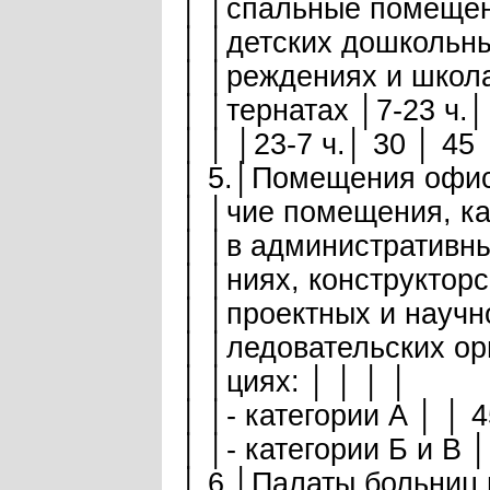
│ │спальные помещен
│ │детских дошкольны
│ │реждениях и школа
│ │тернатах │7-23 ч.│
│ │ │23-7 ч.│ 30 │ 45 
│ 5.│Помещения офисо
│ │чие помещения, ка
│ │в административны
│ │ниях, конструкторс
│ │проектных и научн
│ │ледовательских ор
│ │циях: │ │ │ │
│ │- категории А │ │ 4
│ │- категории Б и В │
│ 6.│Палаты больниц и