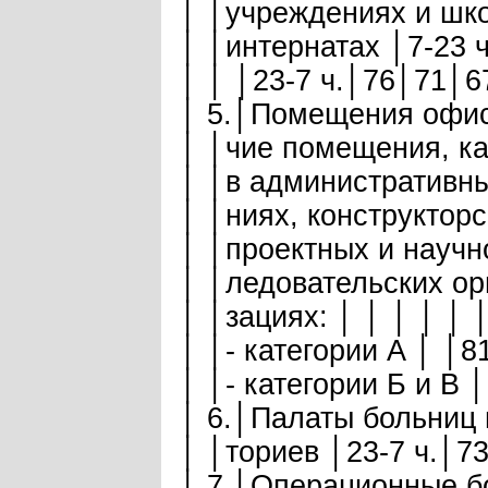
│ │учреждениях и шко
│ │интернатах │7-23 
│ │ │23-7 ч.│76│71│6
│ 5.│Помещения офисо
│ │чие помещения, ка
│ │в административных
│ │ниях, конструкторс
│ │проектных и научно
│ │ледовательских орг
│ │зациях: │ │ │ │ │ 
│ │- категории А │ │
│ │- категории Б и В
│ 6.│Палаты больниц 
│ │ториев │23-7 ч.│7
│ 7.│Операционные б