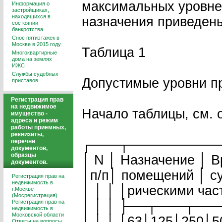
максимальных уровне
Информация о
застройщиках,
находящихся в
назначения приведены
состоянии
банкротства
Снос пятиэтажек в
Москве в 2015 году
Таблица 1
Многоквартирные
дома на землях
ИЖС
Службы судебных
Допустимые уровни 
приставов
Регистрация прав
на недвижимое
Начало таблицы, см. 
имущество -
адреса и режим
работы приемных,
реквизиты,
┌───┬─────────
перечни
документов,
образцы
│ N │ Назначение │ В
документов.
│п/п│ помещений │ су
Регистрация прав на
недвижимость в
│ │ │ │рическими час
г.Москве
(Мосрегистрация)
Регистрация прав на
│ │ │ ├──┬───┬─
недвижимость в
Московской области
│ │ │ │63│125│250│
Ответы на вопросы