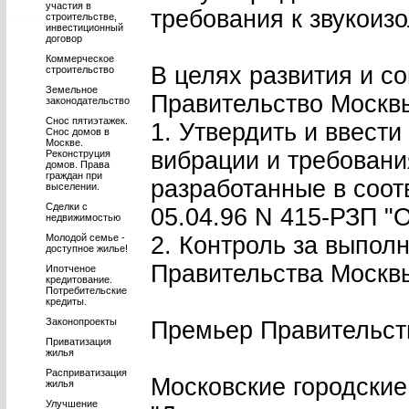
участия в
требования к звукоиз
строительстве,
инвестиционный
договор
Коммерческое
В целях развития и с
строительство
Земельное
Правительство Москвы
законодательство
Снос пятиэтажек.
1. Утвердить и ввест
Снос домов в
Москве.
вибрации и требовани
Реконструция
домов. Права
граждан при
разработанные в соот
выселении.
Сделки с
05.04.96 N 415-РЗП "
недвижимостью
Молодой семье -
2. Контроль за выпол
доступное жилье!
Правительства Москв
Ипотченое
кредитование.
Потребительские
кредиты.
Законопроекты
Премьер Правительст
Приватизация
жилья
Расприватизация
Московские городски
жилья
Улучшение