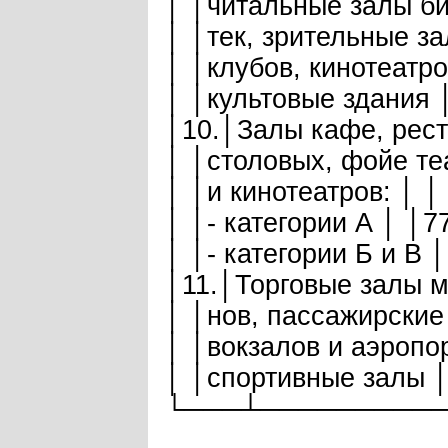
│ │читальные залы би
│ │тек, зрительные за
│ │клубов, кинотеатро
│ │культовые здания 
│10.│Залы кафе, рест
│ │столовых, фойе теа
│ │и кинотеатров: │ │
│ │- категории А │ │
│ │- категории Б и В
│11.│Торговые залы ма
│ │нов, пассажирские 
│ │вокзалов и аэропор
│ │спортивные залы 
└───┴─────────