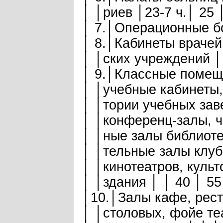
│ │риев │23-7 ч.│ 25 
│ 7.│Операционные бо
│ 8.│Кабинеты врачей
│ │ских учреждений │
│ 9.│Классные помещ
│ │учебные кабинеты,
│ │тории учебных зав
│ │конференц-залы, ч
│ │ные залы библиотек
│ │тельные залы клуб
│ │кинотеатров, культ
│ │здания │ │ 40 │ 55
│10.│Залы кафе, рест
│ │столовых, фойе те