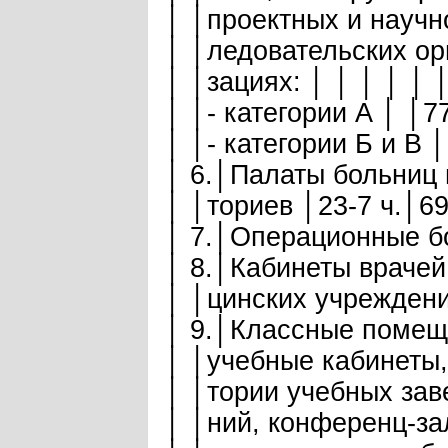
│ │проектных и научно
│ │ледовательских орг
│ │зациях: │ │ │ │ │ 
│ │- категории А │ │
│ │- категории Б и В
│ 6.│Палаты больниц 
│ │ториев │23-7 ч.│6
│ 7.│Операционные б
│ 8.│Кабинеты врачей 
│ │цинских учреждени
│ 9.│Классные помеще
│ │учебные кабинеты, 
│ │тории учебных заве
│ │ний, конференц-зал