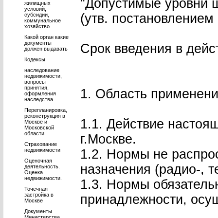
"Допустимые уровни ш
жилищных
условий,
(утв. постановлением 
субсидии,
коммунальное
хозяйство
Какой орган какие
документы
Срок введения в дейст
должен выдавать
Кодексы
наследование
недвижимости,
вопросы
принятия,
1. Область применен
оформления
наследства
Перепланировка,
реконструкция в
1.1. Действие настоя
Москве и
Московской
области
г.Москве.
Страхование
недвижимости
1.2. Нормы не распр
Оценочная
назначения (радио-, т
деятельность.
Оценка
недвижимости.
1.3. Нормы обязатель
Точечная
застройка в
принадлежности, осущ
Москве
Документы
Министерства