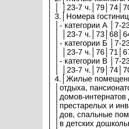
│ │ │23-7 ч.│79│74│7
│ 3.│Номера гостиниц:
│ │- категории А │7-
│ │ │23-7 ч.│73│68│6
│ │- категории Б │7-
│ │ │23-7 ч.│76│71│6
│ │- категории В │7-
│ │ │23-7 ч.│79│74│7
│ 4.│Жилые помещени
│ │отдыха, пансионато
│ │домов-интернатов 
│ │престарелых и инв
│ │дов, спальные пом
│ │в детских дошколь