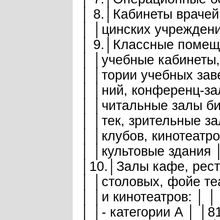
│ 8.│Кабинеты врачей 
│ │цинских учреждени
│ 9.│Классные помеще
│ │учебные кабинеты, 
│ │тории учебных заве
│ │ний, конференц-зал
│ │читальные залы би
│ │тек, зрительные за
│ │клубов, кинотеатро
│ │культовые здания 
│10.│Залы кафе, рест
│ │столовых, фойе теа
│ │и кинотеатров: │ │
│ │- категории А │ │