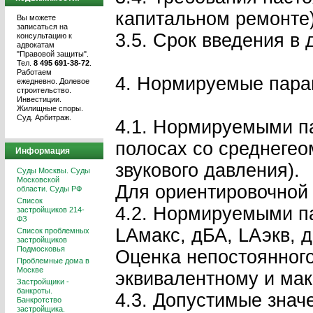
капитальном ремонте)
Вы можете
записаться на
3.5. Срок введения в
консультацию к
адвокатам
"Правовой защиты".
Тел.
8 495 691-38-72
.
Работаем
4. Нормируемые пара
ежедневно. Долевое
строительство.
Инвестиции.
Жилищные споры.
Суд. Арбитраж.
4.1. Нормируемыми па
полосах со среднегеом
Информация
звукового давления).
Суды Москвы. Суды
Московской
Для ориентировочной 
области. Суды РФ
Список
4.2. Нормируемыми па
застройщиков 214-
ФЗ
LАмакс, дБА, LАэкв, 
Список проблемных
застройщиков
Подмосковья
Оценка непостоянног
Проблемные дома в
Москве
эквивалентному и мак
Застройщики -
банкроты.
4.3. Допустимые знач
Банкротство
застройщика.