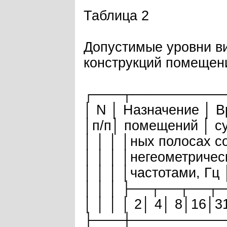
Таблица 2
Допустимые уровни в
конструкций помещен
┌───┬─────────
│ N │ Назначение │ 
│п/п│ помещений │ су
│ │ │ │ных полосах с
│ │ │ │негеометричес
│ │ │ │частотами, Гц 
│ │ │ ├──┬──┬──┬
│ │ │ │ 2│ 4│ 8│16│3
├───┼─────────