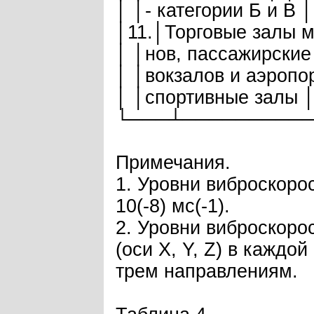
│ │- категории Б и В
│11.│Торговые залы ма
│ │нов, пассажирские 
│ │вокзалов и аэропор
│ │спортивные залы │
└───┴─────────
Примечания.
1. Уровни виброскоро
10(-8) мс(-1).
2. Уровни виброскор
(оси X, Y, Z) в кажд
трем направлениям.