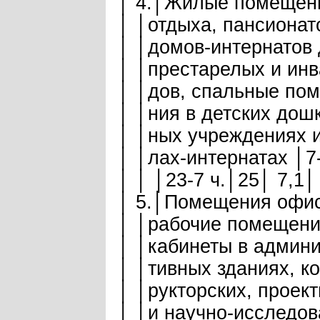
│ 4.│Жилые помещени
│ │отдыха, пансионато
│ │домов-интернатов 
│ │престарелых и инв
│ │дов, спальные пом
│ │ния в детских дошк
│ │ных учреждениях и
│ │лах-интернатах │7-
│ │ │23-7 ч.│25│ 7,1│
│ 5.│Помещения офисо
│ │рабочие помещения
│ │кабинеты в админи
│ │тивных зданиях, ко
│ │рукторских, проект
│ │и научно-исследова