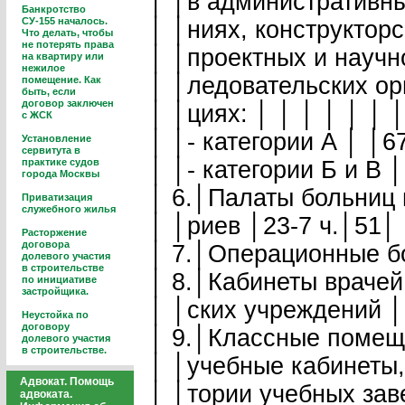
│ │в административных
Банкротство
СУ-155 началось.
│ │ниях, конструкторс
Что делать, чтобы
не потерять права
│ │проектных и научно
на квартиру или
нежилое
│ │ледовательских орг
помещение. Как
быть, если
договор заключен
│ │циях: │ │ │ │ │ │ │
с ЖСК
│ │- категории А │ │6
Установление
сервитута в
практике судов
│ │- категории Б и В 
города Москвы
│ 6.│Палаты больниц и
Приватизация
служебного жилья
│ │риев │23-7 ч.│51│ 
Расторжение
договора
│ 7.│Операционные бо
долевого участия
в строительстве
│ 8.│Кабинеты врачей
по инициативе
застройщика.
│ │ских учреждений │
Неустойка по
договору
│ 9.│Классные помеще
долевого участия
в строительстве.
│ │учебные кабинеты, 
Адвокат. Помощь
│ │тории учебных заве
адвоката.