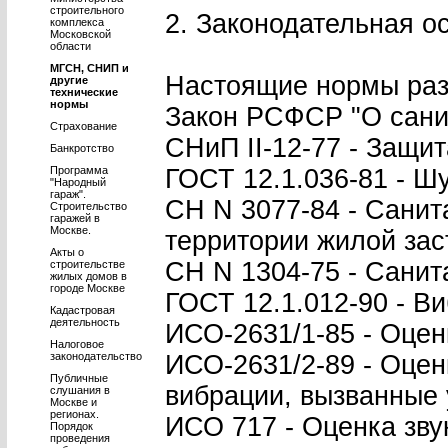
строительного
2. Законодательная о
комплекса
Московской
области
МГСН, СНИП и
Настоящие нормы раз
другие
технические
нормы
Закон РСФСР "О сани
Страхование
СНиП II-12-77 - Защит
Банкротство
Программа
ГОСТ 12.1.036-81 - Ш
"Народный
гараж".
СН N 3077-84 - Сани
Строительство
гаражей в
Москве.
территории жилой зас
Акты о
СН N 1304-75 - Сани
строительстве
жилых домов в
городе Москве
ГОСТ 12.1.012-90 - В
Кадастровая
деятельность
ИСО-2631/1-85 - Оцен
Налоговое
законодательство
ИСО-2631/2-89 - Оцен
Публичные
вибрации, вызванные у
слушания в
Москве и
регионах.
ИСО 717 - Оценка зву
Порядок
проведения