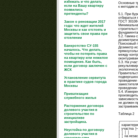
избежать и что делать
Основные т
если на Вашу квартиру
к методам и
появились
претенденты?
5.1. При бу
отбираться 
ГОСТ 30108-
Закон о реновации 2017
Минимальная
года: что ждет жителей
строительст
Москвы и как отстоять и
фундамента.
защитить свои права при
5.2. Гамма-
отселении
дозиметриче
Поисковый 
Банкротство СУ-155
Дозиметр ис
началось. Что делать,
прямоугольн
чтобы не потерять права
между контр
на квартиру или нежилое
оконтуриван
помещение. Как быть,
5.3. На уча
если договор заключен с
рекультивир
экологическ
ЖСК
Правительст
подвергшихс
Установление сервитута
проведении 
в практике судов города
заместителя
Москвы
проведении 
5.4. Измере
Приватизация
производить
служебного жилья
зависимости
не должен п
Расторжение договора
застраиваем
долевого участия в
строительстве по
Таблица 2
инициативе
┌───────
застройщика.
│ характери
│ участк
Неустойка по договору
│ │ │ │
долевого участия в
│ │ на неза
строительстве.