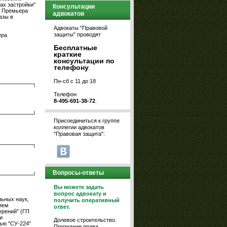
ах застройки"
Консультации
я Премьера
адвокатов
азы в
Адвокаты "Правовой
защиты" проводят
ера
Бесплатные
краткие
консультации по
телефону
.
Пн-сб с 11 до 18
────────┐
Телефон
8-495-691-38-72
.
────────┘
Присоединиться к группе
коллегии адвокатов
"Правовая защита":
────────┐
Вопросы-ответы
────────┘
Вы можете задать
вопрос адвокату и
льных наук,
получить оперативный
ием
ответ.
ерений" (ГП
и
Долевое строительство.
ью "СУ-224"
Признание права