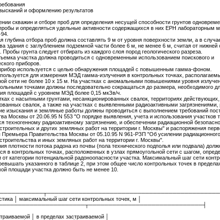
ребования
зысканий и оформлению результатов
рении скважин и отборе проб для определения несущей способности грунтов одноврем
пробы и определяться удельные активности содержащихся в них ЕРН лабораторным 
94.
 глубина отбора проб должна составлять 9 м от уровня поверхности земли, а в случа
ва здания с заглублением подземной части более 6 м, не менее 6 м, считая от нижней
 Пробы грунта следует отбирать из каждого слоя пород геологического разреза.
съемка участка должна проводиться с одновременным использованием поискового и
ского приборов.
прибор используется с целью обнаружения площадей с повышенным гамма-фоном.
пользуется для измерения МЭД гамма-излучения в контрольных точках, располагаемы
ой сети не более 10 х 15 м. На участках с аномальными повышениями уровня излуче
ольными точками должны последовательно сокращаться до размера, необходимого д
ия площадей с уровнем МЭД более 0,15 мкЗв/ч.
стках с насыпными грунтами, несанкционированных свалок, территориях действующих,
ованных свалок, а также на участках с выявленными радиоактивными загрязнениями,
ие изыскания и земляные работы должны проводиться с выполнением требований пос
ва Москвы от 20.06.95 N 553 "О порядке выявления, учета и использования участков 
я техногенному радиоактивному загрязнению, и обеспечении радиационной безопасно
строительных и других земляных работ на территории г. Москвы" и распоряжения перв
 Премьера Правительства Москвы от 05.10.95 N 961-РЗП "Об усилении радиационного
строительства и иных земляных работ на территории г. Москвы".
ния плотности потока радона из почвы (пола технического подполья или подвала) долж
ся в контрольных точках, расположенных в узлах прямоугольной сети с шагом, опре
 от категории потенциальной радоноопасности участка. Максимальный шаг сети конт
ревышать указанного в таблице 2, при этом общее число контрольных точек в предела
ой площади участка должно быть не менее 10.
───────────┬────────────────────────────────────────────
стика │ максимальный шаг сети контрольных точек, м │
а ├──────────────────────┬─────────────────────────────┤
страиваемой │ в пределах застраиваемой │