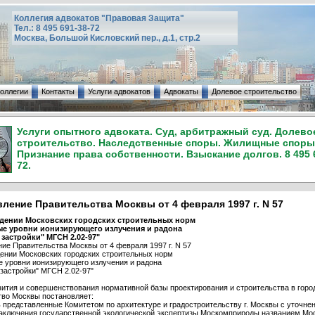
Коллегия адвокатов "Правовая Защита"
Тел.: 8 495 691-38-72
Москва, Большой Кисловский пер., д.1, стр.2
коллегии
Контакты
Услуги адвокатов
Адвокаты
Долевое строительство
Услуги опытного адвоката. Суд, арбитражный суд. Долево
строительство. Наследственные споры. Жилищные споры
Признание права собственности. Взыскание долгов. 8 495 
72.
ление Правительства Москвы от 4 февраля 1997 г. N 57
дении Московских городских строительных норм
е уровни ионизирующего излучения и радона
 застройки" МГСН 2.02-97"
ие Правительства Москвы от 4 февраля 1997 г. N 57
ении Московских городских строительных норм
 уровни ионизирующего излучения и радона
 застройки" МГСН 2.02-97"
вития и совершенствования нормативной базы проектирования и строительства в горо
во Москвы постановляет:
ь представленные Комитетом по архитектуре и градостроительству г. Москвы с уточне
аключения государственной экологической экспертизы Москомприроды названием Мо