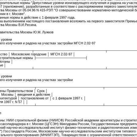
троительные нормы "Допустимые уровни ионизирующего излучения и радона на участк
7 (приложение), разработанные в соответствии с распоряжением первого заместител
ва Москвы от 05.04.96 N 415-РЗП "О совершенствовании нормативно-методической б
ии в г. Москве".
анные нормы в действие с 1 февраля 1997 года.
 за выполнением настоящего постановления возложить на первого заместителя Премь
ва Москвы В.И.Ресина.
авительства Москвы Ю.М. Лужков
 уровни
го излучения и радона на участках застройки МГСН 2.02-97
─────────────┬─────────────────────────────┬────────────
ство │ Московские городские │ МГСН 2.02-97 │
│ строительные нормы ├────────────────────┤
ботаны │
ые │
─────────────┴─────────────────────────────┴────────────
 уровни
го излучения и радона на участках застройки
──────────────┬───────────────────────────┬─────────────
ены Правительством │ Срок │
 Москвы │ введения в действие │
итектурой │ постановление от │ с 1 февраля 1997 г. │
я 1997 г. N 57 │ │
──────────────┴───────────────────────────┴─────────────
е
аны: НИИ строительной физики (НИИСФ) Российской академии архитектуры и строите
санэпиднадзора в г. Москве (ЦГСЭН) Минздрава России, Государственным предприят
кий научно-исследовательский институт физико-технических и радиотехнических изм
 Госстандарта России, Московским научно-исследовательским институтом типового 
ального проектирования (МНИИТЭП), Товариществом с ограниченной ответственност