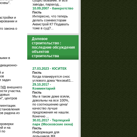
существование. И все "
осквы".
заводы, параход...
10.09.2007 - банкротство
Гость
Интересно, что теперь
астройки и
делать соинвесторам
ировании и
Аквистрой К? Подавать
тоже в суд?...
о закона о
Долевое
строительство :
последние обсуждения
объектов
строительства
ными в
адиационно-
27.03.2023 - ЮСИТЕК
Гость
й и
нов
Когда планируется снос
я задач
углового дома Чехова61...
29.10.2017 -
МЭД) внешнего
Комментарий
ости участка.
Гость
ндовых
Мы в таком доме взяли,
", центров
довольны на все 100%,
по соотношению цена/
ументации.
качество лучше
установления
предложения не нашли.
ов радона из
Конечно ...
30.01.2017 - Терлецкий
проверки
парк (Московские окна)
ий и на
Гость
й по
Информация для
дольщиков ЖК