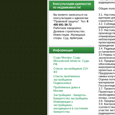
радиационно
Консультации адвокатов
по недвижимости!
Общие поло
Вы можете записаться на
3.1. Настоя
критерии дл
консультацию к адвокатам
строительст
"Правовой защиты". Тел.
8
3.2. Соблюд
495 691-38-72
.
радиационно
Работаем ежедневно.
3.3. Настоя
Долевое строительство.
производств
Инвестиции. Жилищные
планировани
споры. Суд. Арбитраж.
неблагоприя
проектирова
проведении 
3.4. Радиац
Информация
установленн
3.5 Нормы п
Суды Москвы. Суды
экологическ
Московской области. Суды
3.6. Предпр
обосновываю
РФ
мероприятий
Список застройщиков 214-
проектных и
ФЗ
Предпроектн
Список проблемных
гамма-излуч
Оценка поте
застройщиков
материалов 
Подмосковья
Госсанэпидн
Проблемные дома в
3.7. Проект
Москве
Проектные и
необходимос
Застройщики - банкроты.
почвы, сезо
Банкротство застройщика.
3.8. Предпр
Информация о
3.9. Контро
застройщиках,
соответстви
находящихся в состоянии
участке зас
банкротства
радиационно