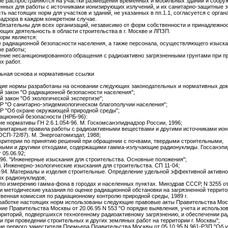
не распространяются на участки размещения временных и мобильных зданий и сооруж
нных для работы с источниками ионизирующих излучений, и их санитарно-защитные з
ь настоящих норм для участков и зданий, не указанных в пп.1.1, согласуется с орган
адзора в каждом конкретном случае.
бязательны для всех организаций, независимо от форм собственности и принадлежнос
щих деятельность в области строительства в г. Москве и ЛПЗП.
норм является:
 радиационной безопасности населения, а также персонала, осуществляющего изыска
е работы;
ние несанкционированного обращения с радиоактивно загрязненными грунтами при п
х работ.
ьная основа и нормативные ссылки
щие нормы разработаны на основании следующих законодательных и нормативных док
 закон "О радиационной безопасности населения";
 закон "Об экологической экспертизе";
 "О санитарно-эпидемиологическом благополучии населения";
Р "Об охране окружающей природной среды";
ционной безопасности (НРБ-96):
ие нормативы ГН 2.6.1.054-96. М. Госкомсанэпиднадзор России, 1996;
анитарные правила работы с радиоактивными веществами и другими источниками ио
ОСП-72/87). М. Энергоатомиздат, 1988;
ритерии по принятию решений при обращении с почвами, твердыми строительными,
ыми и другими отходами, содержащими гамма-излучающие радионуклиды. Госсанэпи
т 05.06.92;
96. "Инженерные изыскания для строительства. Основные положения";
. Инженерно-экологические изыскания для строительства. СП 11-04;
94. Материалы и изделия строительные. Определение удельной эффективной активно
х радионуклидов;
по измерению гамма-фона в городах и населенных пунктах. Минздрав СССР, N 3255 от 
и методические указания по оценке радиационной обстановки на загрязненной террито
енная комиссия по радиационному контролю природной среды, 1989 г.
зработке настоящих норм использованы следующие правовые акты Правительства Мос
ие Правительства Москвы от 20.06.95 N 553 "О порядке выявления, учета и использо
рриторий, подвергшихся техногенному радиоактивному загрязнению, и обеспечении р
и при проведении строительных и других земляных работ на территории г. Москвы";
е первого заместителя Премьера Правительства Москвы от 05.10.95 N 961-РЗП "Об 