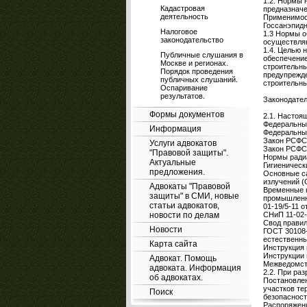
1.2. Нормы 
Кадастровая
предназначе
деятельность
Применимост
Госсанэпидн
Налоговое
1.3 Нормы о
законодательство
осуществляю
1.4. Целью 
Публичные слушания в
обеспечение
Москве и регионах.
строительны
Порядок проведения
предупрежде
публичных слушаний.
строительны
Оспаривание
результатов.
Законодател
Формы документов
2.1. Настоя
Федеральный
Информация
Федеральный
Закон РСФСР
Услуги адвокатов
Закон РСФС
"Правовой защиты".
Нормы радиа
Актуальные
Гигиеническ
предложения.
Основные с
излучений (
Адвокаты "Правовой
Временные к
защиты" в СМИ, новые
промышленн
статьи адвокатов,
01-19/5-11 о
новости по делам
СНиП 11-02-
Свод правил
Новости
ГОСТ 30108-
естественны
Карта сайта
Инструкция 
Инструкции 
Адвокат. Помощь
Межведомств
адвоката. Информация
2.2. При ра
об адвокатах.
Постановлен
участков те
Поиск
безопасност
Распоряжени