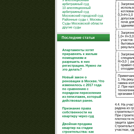
9 апелляционный
├───────
арбитражный суд
│ │ Загрязн
│ │ использ
10 апелляционный
│ │ котлова
арбитражный суд
│ 0,3<Н<1,0
Московский городской суд
│ │ допуска
Районные суды г. Москвы
│ │ почв дл
Суды Московской области
│ │ зданиям
другие суды
├───────
│ │ Загрязн
│ 1,0< Н<3,
Последние статьи
│ │ участок
│ │ бытовых
│ │ рекульт
Апартаменты хотят
├───────
приравнять к жилым
│ │ Загрязн
помещениям и
│ │ специал
│ Н>3,0 │ р
разрешить в них
│ │ правил 
регистрацию. Нужно ли
│ │ отходам
это делать?
├───────
│ Примечани
Новый закон о
│ 1. На рек
реновации в Москве. Что
│ гамма-изл
изменилось с 2017 года
│ 2. При на
по сравнению с
│ техногенн
порядком переселения
│ органами 
из пятиэтажек, который
└───────
действовал ранее.
4.4. На уча
радона из г
Признание права
строительст
собственности на
При строите
квартиру через суд
плотности п
защита здан
Двойная продажа
Строительст
квартир на стадии
участках, гд
строительства: как