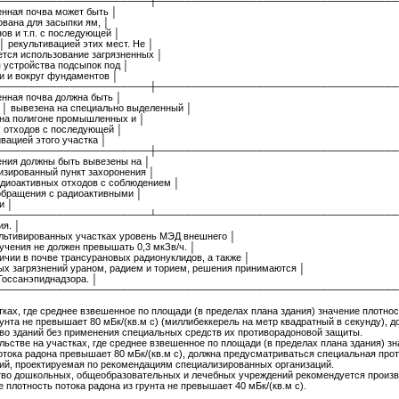
─────────────────────┼──────────────────────────────────
енная почва может быть │
ована для засыпки ям, │
нов и т.п. с последующей │
 │ рекультивацией этих мест. Не │
ется использование загрязненных │
я устройства подсыпок под │
и и вокруг фундаментов │
─────────────────────┼──────────────────────────────────
енная почва должна быть │
0 │ вывезена на специально выделенный │
 на полигоне промышленных и │
 отходов с последующей │
ивацией этого участка │
─────────────────────┼──────────────────────────────────
ения должны быть вывезены на │
изированный пункт захоронения │
адиоактивных отходов с соблюдением │
обращения с радиоактивными │
и │
─────────────────────┴──────────────────────────────────
я. │
ультивированных участках уровень МЭД внешнего │
учения не должен превышать 0,3 мкЗв/ч. │
личии в почве трансурановых радионуклидов, а также │
ых загрязнений ураном, радием и торием, решения принимаются │
Госсанэпиднадзора. │
────────────────────────────────────────────────────────
стках, где среднее взвешенное по площади (в пределах плана здания) значение плотнос
рунта не превышает 80 мБк/(кв.м с) (миллибеккерель на метр квадратный в секунду), д
во зданий без применения специальных средств их противорадоновой защиты.
льстве на участках, где среднее взвешенное по площади (в пределах плана здания) з
отока радона превышает 80 мБк/(кв.м с), должна предусматриваться специальная про
ий, проектируемая по рекомендациям специализированных организаций.
во дошкольных, общеобразовательных и лечебных учреждений рекомендуется произв
е плотность потока радона из грунта не превышает 40 мБк/(кв.м с).