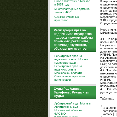
Снос пятиэтажек в Москве
Контрольные
в 2015 году
определение
определение
Многоквартирные дома на
В случае пр
землях ИЖС
нормами уро
Службы судебных
мероприяти
приставов
3.10. Опред
Определения
Нормативны
Регистрация прав на
МЭД внешнег
недвижимое имущество
- адреса и режим работы
4.1 . На от
приемных, реквизиты,
превышать 0
перечни документов,
На участках
образцы документов.
в почве и п
дополнитель
НРБ-96. При
Регистрация прав на
На участках
недвижимость в г.Москве
мероприятия
(Мосрегистрация)
Бк/кг, по с
Регистрация прав на
дезактиваци
недвижимость в
4.2. При об
Московской области
выяснены ха
Ответы на вопросы по
определены 
регистрации
НРБ-96.
Масштабы и 
воздействия
Суды РФ. Адреса.
4.3. При не
Телефоны. Реквизиты.
руководство
Судьи.
Таблица 1
Арбитражный суд г.Москвы
┌───────
Арбитражный суд
│ Значения 
Московской области
│ загрязнен
ФАС МО
│ мкЗв/ч │ 