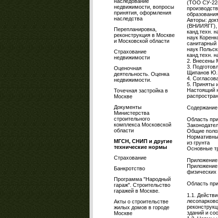
наследование
(ТОО СУ-224
недвижимости, вопросы
производст
принятия, оформления
образовани
наследства
Авторы: док
(ВНИИЯГГ), и
Перепланировка,
канд.техн. 
реконструкция в Москве
наук Коренк
и Московской области
санитарный 
наук Польск
Страхование
канд.техн. 
недвижимости
2. Внесены 
3. Подготов
Оценочная
Щипанов Ю.Б
деятельность. Оценка
4. Согласов
недвижимости.
5. Приняты 
Настоящий н
Точечная застройка в
распростран
Москве
Документы
Содержание
Министерства
строительного
Область пр
комплекса Московской
Законодател
области
Общие поло
Нормативные
МГСН, СНИП и другие
из грунта
технические нормы
Основные тр
Страхование
Приложение
Приложение 
Банкротство
физических
Программа "Народный
Область пр
гараж". Строительство
гаражей в Москве.
1.1. Действ
лесопарково
Акты о строительстве
реконструкц
жилых домов в городе
зданий и со
Москве