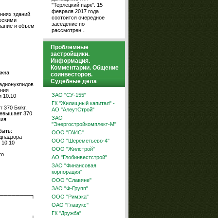
"Терлецкий парк". 15
февраля 2017 года
ниях зданий.
состоится очередное
ескими
заседение по
жание и объем
рассмотрен...
Проблемные
застройщики.
Информация.
Комментарии. Общение
лжна
соинвесторов.
Судебные дела
радионукпидов
ения
ЗАО "СУ-155"
 10.10
ГК "Жилищный капитал" -
370 Бк/кг,
АО "АлеутСтрой"
ревышает 370
ЗАО
ния
"Энергостройкомплект-М"
быть:
ООО "ГАИС"
днадзора
ООО "Шереметьево-4"
 10.10
ООО "Жилстрой"
го
АО "Глобинвестстрой"
ЗАО "Финансовая
корпорация"
ООО "Славяне"
ЗАО "Ф-Групп"
────────┐
ООО "Римэка"
ОАО "Главукс"
ГК "Дружба"