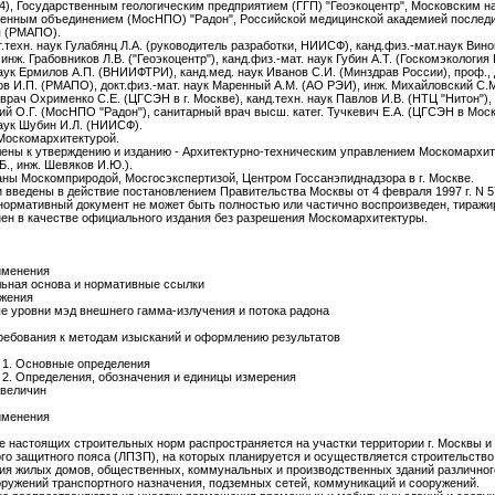
), Государственным геологическим предприятием (ГГП) "Геоэкоцентр", Московским н
венным объединением (МосНПО) "Радон", Российской медицинской академией послед
я (РМАПО).
т.техн. наук Гулабянц Л.А. (руководитель разработки, НИИСФ), канд.физ.-мат.наук Вино
нж. Грабовников Л.В. ("Геоэкоцентр"), канд.физ.-мат. наук Губин А.Т. (Госкомэкология 
наук Ермилов А.П. (ВНИИФТРИ), канд.мед. наук Иванов С.И. (Минздрав России), проф., д
ов И.П. (РМАПО), докт.физ.-мат. наук Маренный А.М. (АО РЭИ), инж. Михайловский С.
врач Охрименко С.Е. (ЦГСЭН в г. Москве), канд.техн. наук Павлов И.В. (НТЦ "Нитон"),
ий О.Г. (МосНПО "Радон"), санитарный врач высш. катег. Тучкевич Е.А. (ЦГСЭН в Моск.
наук Шубин И.Л. (НИИСФ).
Москомархитектурой.
лены к утверждению и изданию - Архитектурно-техническим управлением Москомархит
., инж. Шевяков И.Ю.).
аны Москомприродой, Мосгосэкспертизой, Центром Госсанэпиднадзора в г. Москве.
и введены в действие постановлением Правительства Москвы от 4 февраля 1997 г. N 5
ормативный документ не может быть полностью или частично воспроизведен, тиражи
ен в качестве официального издания без разрешения Москомархитектуры.
именения
ьная основа и нормативные ссылки
жения
 уровни мэд внешнего гамма-излучения и потока радона
ебования к методам изысканий и оформлению результатов
 1. Основные определения
2. Определения, обозначения и единицы измерения
 величин
именения
ие настоящих строительных норм распространяется на участки территории г. Москвы и
го защитного пояса (ЛПЗП), на которых планируется и осуществляется строительство
ия жилых домов, общественных, коммунальных и производственных зданий различног
оружений транспортного назначения, подземных сетей, коммуникаций и сооружений.