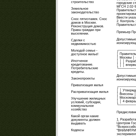
строительство
городские с
МГСН 2.02-9
Земельное
Правительст
законодательство
проектирован
Ввести указ
Снос пятиэтажек. Снос
2. Контроль
домов в Москве.
Правительст
Реконструция домов.
Права граждан при
Премьер Пр
выселении.
Допустимые
Сделки с
ионизирующе
недвижимостью
┌───────
Молодой семье -
│ Правитель
доступное жилье!
│ Москвы 
Ипотченое
│ │ │ Разра
кредитование.
│ │ │ вперв
Потребительские
└───────
кредиты.
Допустимые
Законопроекты
ионизирующе
Приватизация жилья
┌───────
│ │ Утвержд
Расприватизация жилья
│ Внесены │
│ Москомарх
Улучшение жилищных
│ │ 4 феврал
условий, субсидии,
└───────
коммунальное
хозяйство
Предислови
Какой орган какие
1. Разработ
документы должен
Центром Гос
выдавать
"Всероссийс
Кодексы
"ВНИИФТРИ")
эксперимент