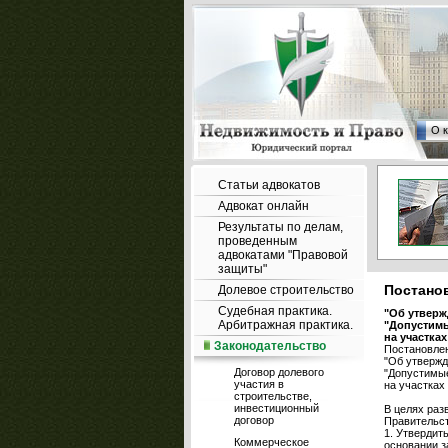
О 
Статьи адвокатов
Адвокат онлайн
Результаты по делам,
проведенным
адвокатами "Правовой
защиты"
Постанов
Долевое строительство
Судебная практика.
"Об утверж
Арбитражная практика.
"Допустимы
на участках
Законодательство
Постановлен
"Об утвержд
Договор долевого
"Допустимые
участия в
на участках
строительстве,
инвестиционный
В целях раз
договор
Правительст
1. Утвердит
Коммерческое
основании з