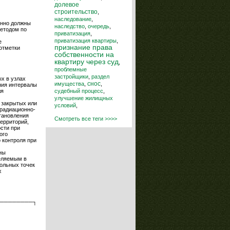
долевое
строительство
,
наследование
,
енно должны
наследство
,
очередь
,
методом по
приватизация
,
приватизация квартиры
,
е
признание права
 отметки
собственности на
квартиру через суд
,
проблемные
застройщики
,
раздел
х в узлах
снос
имущества
,
,
ния интервалы
судебный процесс
,
ля
улучшение жилищных
 закрытых или
условий
,
 радиационно-
тановления
Смотреть все теги >>>>
территорий,
сти при
ого
 контроля при
ны
деляемым в
рольных точек
х
────────┐