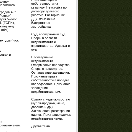
аучно-
собственности на
ипломного
квартиру. Неустойка по
договору долевого
градов А.С.
участия. Расторжение
России),
ДДУ. Взыскание.
окт.биолог.
Банкротство
М. (ГСПИ),
 канд.мед.
застройщика.
обл.),
Суд, арбитражный суд.
Споры в области
ектуры (инж.
недвижимости и
строительства. Адвокат в
суд.
7.
рован и
Наследование
недвижимости.
Оформление наследства.
Споры о наследстве.
Оспаривание завещания.
Признание права
собственности в порядке
наследования. Признание
завещания
недействительным.
Сделки с недвижимостью
(купля-продажа, мена,
дарение и др.).
Заключение, регистрация
сделок. Признание сделок
недействительными.
 и
о назначения,
Другая тема