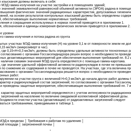
 изыскания должны включать в себя:
 МЭД гамма-излучения на участке застройки и в помещениях зданий;
 значений эквивалентной равновесной объемной активности (ЭРОА) радона в помеще
евышения фактических значений радиационных характеристик, допускаемых гигиенич
вней, на основе результатов контрольных изысканий должны быть определены содер
й, обеспечивающих выполнение нормативных требований.
еления и сокращения используемых в нормах понятий приводятся в приложении 1.
, обозначения и единицы измерения физических величин приводятся в приложении 2.
е уровни
о гамма-излучения и потока радона из грунта
крытых участках МЭД гамма-излучения (Н) на уровне 0,1 м от поверхности земли не до
,15 мкЗв/ч (микрозиверт в час).
, где 0,15<Н<0,3 мкЗв/ч, должны быть определены удельные активности техногенных 
о согласованию с органами Госсанэпиднадзора решен вопрос о необходимости провед
ных дезактивационных мероприятий для обеспечения выполнения требований пп. 8.2 и
 наличии скважин значения МЭД грунта определяются с помощью гамма-каротажа.
, где значение удельной эффективной активности радионуклидов в почве не превышает 
 по снижению их содержания в почве не проводятся. На участках, где эта величина п
огласованию с органами Госсанэпиднадзора решается вопрос о необходимости проведе
онных работ.
наружении на участке грунта с величиной Н>0,3 мкЗв/ч до начала других работ должны 
рактер и радионуклидный состав загрязнений; по согласованию с органами Госсанэпи
и проведены защитные мероприятия, обеспечивающие выполнение требований пп. 7 и
характер защитных мероприятий определяются с учетом интенсивности радиационно
 загрязнений на население по величине ожидаемой коллективной эффективной дозы.
обходимости очистки участка (дезактивации) от радиоактивных загрязнений следует
ваться требованиями, приводимыми в таблице 1.
─────────────────────┬──────────────────────────────────
МЭД в пределах │ Требования к работам по удалению │
ной площади │ загрязненной почвы │
│