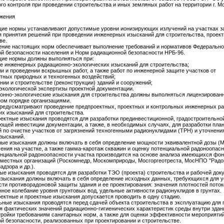
го контроля при проведении строительства и иных земляных работ на территории г. М
жения
щие нормы устанавливают допустимые уровни ионизирующих излучений на участках з
я принятия решений при проведении инженерных изысканий для строительства, проект
ве.
ение настоящих норм обеспечивает выполнение требований и нормативов Федеральног
й безопасности населения и Норм радиационной безопасности НРБ-96.
щие нормы должны выполняться при:
е инженерных радиационно-экологических изысканий для строительства;
и и проведении вскрышных работ, а также работ по инженерной защите участков от
тных природных и техногенных воздействий;
нии и строительстве (реконструкции) зданий и сооружений;
экологической экспертизы проектной документации.
ионно-экологические изыскания для строительства должны выполняться лицензирован
ом порядке организациями.
редусматривают проведение предпроектных, проектных и контрольных инженерных р
их изысканий для строительства.
оектные изыскания проводятся для разработки прединвестиционной, градостроительно
щей инвестиции документации, а также, в необходимых случаях, для разработки пла
 по очистке участков от загрязнений техногенными радионуклидами (ТРН) и уточнени
зысканий.
ые изыскания должны включать в себя определение мощности эквивалентной дозы (
ения на участке, а также гамма-каротаж скважин и оценку потенциальной радоноопасн
нциальной радоноопасности участка производится на основе анализа имеющихся фо
местных организаций (Роскомнедр, Москомприроды, Мосгоргеотреста, МосНПО "Радон
адзора и др.).
ные изыскания проводятся для разработки ТЭО (проекта) строительства и рабочей док
зыскания должны включать в себя определение исходных данных, требующихся для 
ти противорадоновой защиты здания и ее проектирования: значения плотностей поток
нное колебание уровня грунтовых вод, удельные активности радионуклидов в грунтах.
оектные и проектные изыскания допускается проводить в одну стадию.
льные изыскания проводятся перед сдачей объекта строительства в эксплуатацию для 
я фактических значений радиационно-гигиенических характеристик среды внутри здан
тройки требованиям санитарных норм, а также для оценки эффективности мероприяти
й безопасности, реализованных при проектировании и строительстве.