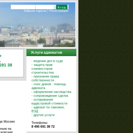
Забыли пароль?
Регистрация.
Услуги адвокатов
е
.
- ведение дел в суде
691 38
- защита прав
соинвесторов
строительства
- признание права
собственности
- снос домов - помощь
адвоката
- оформление наследства
- сопровождение сделок
- оспаривание
кадастровой стоимости
- адвокат по таможне,
ВЭД
- другие услуги
де Москве
Телефоны:
8 495 691 38 72
нным на
сковские