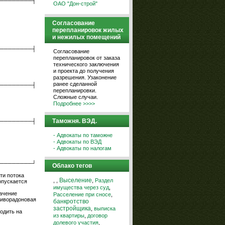
────────┤
ОАО "Дон-строй"
Согласование
перепланировок жилых
и нежилых помещений
────────┤
Согласование
перепланировок от заказа
технического заключения
и проекта до получения
разрешения. Узаконение
ранее сделанной
────────┤
перепланировки.
Сложные случаи.
Подробнее >>>>
Таможня. ВЭД.
────────┤
- Адвокаты по таможне
- Адвокаты по ВЭД
- Адвокаты по налогам
────────┘
Облако тегов
ти потока
,
,
Выселение
,
Раздел
опускается
имущества через суд
,
начение
Расселение при сносе
,
тиворадоновая
банкротство
застройщика
,
выписка
одить на
из квартиры
,
договор
долевого участия
,