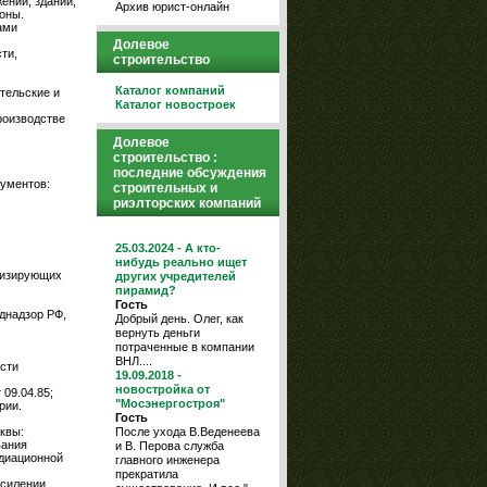
ений; зданий,
Архив юрист-онлайн
оны.
ами
Долевое
ти,
строительство
Каталог компаний
тельские и
Каталог новостроек
роизводстве
Долевое
строительство :
последние обсуждения
ументов:
строительных и
риэлторских компаний
25.03.2024 - А кто-
нибудь реально ищет
низирующих
других учредителей
пирамид?
Гость
днадзор РФ,
Добрый день. Олег, как
вернуть деньги
потраченные в компании
ВНЛ....
сти
19.09.2018 -
новостройка от
09.04.85;
"Мосэнергостроя"
рии.
Гость
После ухода В.Веденеева
квы:
вания
и В. Перова служба
адиационной
главного инженера
прекратила
усилении