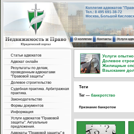
Коллегия адвокатов "Прав
Тел.: 8 495 691-38-72
Москва, Большой Кисловский
О коллегии
Контакты
Услуги адв
Статьи адвокатов
Услуги опытно
Долевое строи
Адвокат онлайн
Жилищные спор
Результаты по делам,
Взыскание долг
проведенным адвокатами
"Правовой защиты"
Долевое строительство
Теги
Судебная практика. Арбитражная
практика.
Тег —
банкротство
Законодательство
Формы документов
Признание банкротом
Информация
Услуги адвокатов "Правовой
защиты". Актуальные
предложения.
Адвокаты "Правовой защиты" в