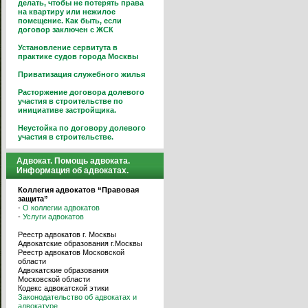
делать, чтобы не потерять права
на квартиру или нежилое
помещение. Как быть, если
договор заключен с ЖСК
Установление сервитута в
практике судов города Москвы
Приватизация служебного жилья
Расторжение договора долевого
участия в строительстве по
инициативе застройщика.
Неустойка по договору долевого
участия в строительстве.
Адвокат. Помощь адвоката.
Информация об адвокатах.
Коллегия адвокатов “Правовая
защита”
-
О коллегии адвокатов
-
Услуги адвокатов
Реестр адвокатов г. Москвы
Адвокатские образования г.Москвы
Реестр адвокатов Московской
области
Адвокатские образования
Московской области
Кодекс адвокатской этики
Законодательство об адвокатах и
адвокатуре