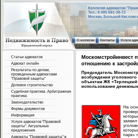
Коллегия адвокатов "Прав
Тел.: 8 495 691-38-72
Москва, Большой Кисловский
О коллегии
Контакты
Услуги адв
Москомстройинвест п
Статьи адвокатов
отношению к застро
Адвокат онлайн
Результаты по делам,
Председатель Москомстр
проведенным адвокатами
возбуждения уголовного
"Правовой защиты"
объектам ЖК «Терлецкий 
Долевое строительство
использование денежных
Судебная практика. Арбитражная
практика.
Законодательство
На осн
Формы документов
провер
Информация
которы
заявил
Услуги адвокатов "Правовой
уголов
защиты". Актуальные
котор
предложения.
парк» 
Адвокаты "Правовой защиты" в