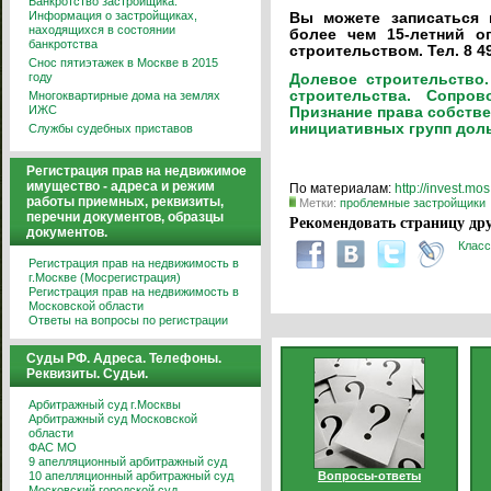
Банкротство застройщика.
Информация о застройщиках,
Вы можете записаться 
находящихся в состоянии
более чем 15-летний о
банкротства
строительством. Тел. 8 495
Снос пятиэтажек в Москве в 2015
году
Долевое строительство
строительства. Сопро
Многоквартирные дома на землях
ИЖС
Признание права собстве
инициативных групп дол
Службы судебных приставов
Регистрация прав на недвижимое
имущество - адреса и режим
По материалам:
http://invest.mos
работы приемных, реквизиты,
Метки:
проблемные застройщики
перечни документов, образцы
Рекомендовать страницу дру
документов.
Класс
Регистрация прав на недвижимость в
г.Москве (Мосрегистрация)
Регистрация прав на недвижимость в
Московской области
Ответы на вопросы по регистрации
Суды РФ. Адреса. Телефоны.
Реквизиты. Судьи.
Арбитражный суд г.Москвы
Арбитражный суд Московской
области
ФАС МО
9 апелляционный арбитражный суд
10 апелляционный арбитражный суд
Вопросы-ответы
Московский городской суд