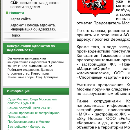
уже н
СМИ, новые статьи адвокатов,
матер
новости по делам
возбуж
Новости
а такж
испол
Карта сайта
отметил Председатель Мос
Адвокат. Помощь адвоката.
Информация об адвокатах.
По его словам, решение о
принять и в отношении АО
Поиск
адресу: проспект Вернадског
Консультации адвокатов по
Кроме того, в ходе засе
недвижимости!
противодействию преступл
Константин Тимофеев вне
Вы можете записаться на
правоохранительными орга
консультацию к адвокатам "Правовой
- застройщика ЖК «Нов
защиты". Тел.
8 495 691-38-72
.
«МарьиноСтрой» - за
Работаем ежедневно. Долевое
Филимонковское, ООО «
строительство. Инвестиции.
«Спортивный квартал» в по
Жилищные споры. Суд. Арбитраж.
Учитывая предложения Ко
Москвы поручила следстве
Информация
по вышеуказанным объекта
Суды Москвы. Суды Московской
Ранее сотрудниками К
области. Суды РФ
направлялась информаци
Список застройщиков 214-ФЗ
застройщиков, привлек
Список проблемных застройщиков
«МКХ» - застройщик ЖК 
Подмосковья
«Sky House», ООО «Ройс
Проблемные дома в Москве
«Керамо» и др., а также 
Застройщики - банкроты.
объектов на территории Мо