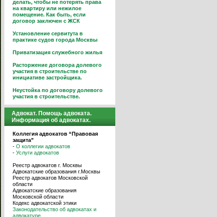
делать, чтобы не потерять права
на квартиру или нежилое
помещение. Как быть, если
договор заключен с ЖСК
Установление сервитута в
практике судов города Москвы
Приватизация служебного жилья
Расторжение договора долевого
участия в строительстве по
инициативе застройщика.
Неустойка по договору долевого
участия в строительстве.
Адвокат. Помощь адвоката.
Информация об адвокатах.
Коллегия адвокатов “Правовая
защита”
-
О коллегии адвокатов
-
Услуги адвокатов
Реестр адвокатов г. Москвы
Адвокатские образования г.Москвы
Реестр адвокатов Московской
области
Адвокатские образования
Московской области
Кодекс адвокатской этики
Законодательство об адвокатах и
адвокатуре