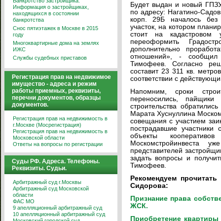
Банкротство застройщика.
Будет выдан и новый ГПЗУ
Информация о застройщиках,
по адресу: Нагатино-Садов
находящихся в состоянии
корп. 29Б началось без
банкротства
участок, на котором плани
Снос пятиэтажек в Москве в 2015
стоит на кадастровом
году
переоформить Градост
Многоквартирные дома на землях
дополнительно проработ
ИЖС
отношений», - сообщил 
Службы судебных приставов
Тимофеев. Согласно ре
составит 23 311 кв. метр
Регистрация прав на недвижимое
соответствии с действующ
имущество - адреса и режим
работы приемных, реквизиты,
Напомним, сроки строи
перечни документов, образцы
переносились, пайщики
документов.
строительства обратилис
Марата Хуснуллина Моском
Регистрация прав на недвижимость в
совещания с участием заи
г.Москве (Мосрегистрация)
пострадавшие участники с
Регистрация прав на недвижимость в
объекты кооперати
Московской области
Москомстройинвеста у
Ответы на вопросы по регистрации
представителей застройщи
задать вопросы и получит
Суды РФ. Адреса. Телефоны.
Тимофеев.
Реквизиты. Судьи.
Рекомендуем прочитать
Арбитражный суд г.Москвы
Сидорова:
Арбитражный суд Московской
области
Признание права собстве
ФАС МО
ЖСК.
9 апелляционный арбитражный суд
10 апелляционный арбитражный суд
Приобретение квартиры 
Московский городской суд