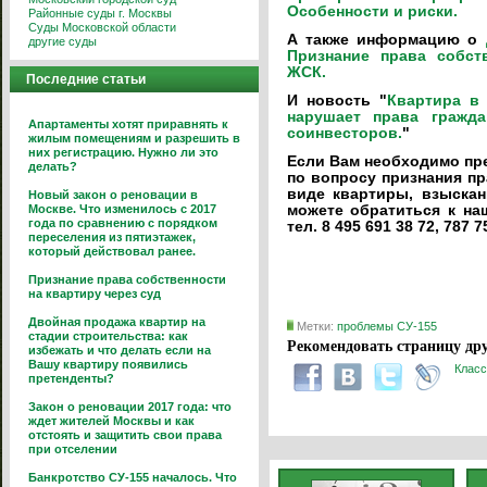
Особенности и риски.
Районные суды г. Москвы
Суды Московской области
А также информацию о
другие суды
Признание права собст
ЖСК.
Последние статьи
И новость "
Квартира в
нарушает права гражда
Апартаменты хотят приравнять к
соинвесторов.
"
жилым помещениям и разрешить в
них регистрацию. Нужно ли это
Если Вам необходимо пре
делать?
по вопросу признания пр
виде квартиры, взыскан
Новый закон о реновации в
Москве. Что изменилось с 2017
можете обратиться к на
года по сравнению с порядком
тел. 8 495 691 38 72, 787 7
переселения из пятиэтажек,
который действовал ранее.
Признание права собственности
на квартиру через суд
Двойная продажа квартир на
Метки:
проблемы СУ-155
стадии строительства: как
Рекомендовать страницу дру
избежать и что делать если на
Вашу квартиру появились
Класс
претенденты?
Закон о реновации 2017 года: что
ждет жителей Москвы и как
отстоять и защитить свои права
при отселении
Банкротство СУ-155 началось. Что