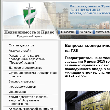
Коллегия адвокатов "Прав
Тел.: 8 495 691-38-72
Москва, Большой Кисловский
О коллегии
Контакты
Услуги адв
Вопросы кооперативо
Статьи адвокатов
на ГЗК
Адвокат онлайн
Результаты по делам,
Градостроительно-земель
проведенным адвокатами
заседании 9 июля 2015 
"Правовой защиты"
земельно-правовых отно
Долевое строительство
последующего ввода в э
жилищно-строительными
Судебная практика. Арбитражная
АО «СУ-155».
практика.
Законодательство
Формы документов
Информация
Услуги адвокатов "Правовой
защиты". Актуальные
предложения.
Адвокаты "Правовой защиты" в