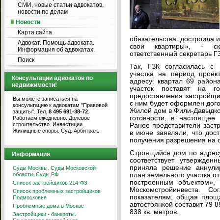
СМИ, новые статьи адвокатов,
новости по делам
Новости
Карта сайта
обязательства: достроила и
Адвокат. Помощь адвоката.
свои квартиры», - ска
Информация об адвокатах.
ответственный секретарь Г
Поиск
Так, ГЗК согласилась с
участка на период проек
Консультации адвокатов по
адресу: квартал 69 район
недвижимости!
участок поставят на го
предоставления застройщи
Вы можете записаться на
с ним будет оформлен дого
консультацию к адвокатам "Правовой
Жилой дом в Фили-Давыдко
защиты". Тел.
8 495 691-38-72
.
готовности, в настоящее
Работаем ежедневно. Долевое
строительство. Инвестиции.
Ранее представители заст
Жилищные споры. Суд. Арбитраж.
в июне заявляли, что дос
получения разрешения на с
Строящийся дом по адресу
Информация
соответствует утвержде
приняла решение аннули
Суды Москвы. Суды Московской
области. Суды РФ
план земельного участка от
построенным объектом»,
Список застройщиков 214-ФЗ
Москомстройинвеста. Со
Список проблемных застройщиков
показателям, общая площ
Подмосковья
автостоянкой составит 79 8
Проблемные дома в Москве
838 кв. метров.
Застройщики - банкроты.