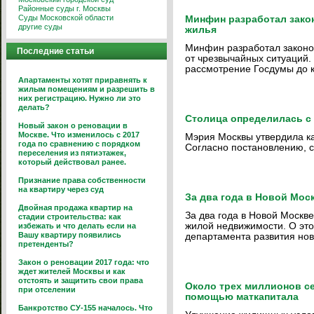
Районные суды г. Москвы
Суды Московской области
Минфин разработал зако
другие суды
жилья
Минфин разработал законо
Последние статьи
от чрезвычайных ситуаций. 
рассмотрение Госдумы до к
Апартаменты хотят приравнять к
жилым помещениям и разрешить в
них регистрацию. Нужно ли это
делать?
Столица определилась с
Новый закон о реновации в
Москве. Что изменилось с 2017
Мэрия Москвы утвердила к
года по сравнению с порядком
Согласно постановлению, ст
переселения из пятиэтажек,
который действовал ранее.
Признание права собственности
на квартиру через суд
За два года в Новой Моск
Двойная продажа квартир на
За два года в Новой Москве
стадии строительства: как
жилой недвижимости. О это
избежать и что делать если на
Вашу квартиру появились
департамента развития но
претенденты?
Закон о реновации 2017 года: что
ждет жителей Москвы и как
отстоять и защитить свои права
Около трех миллионов с
при отселении
помощью маткапитала
Банкротство СУ-155 началось. Что