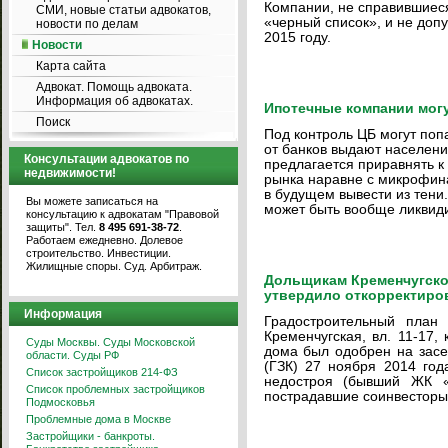
Компании, не справившиеся
СМИ, новые статьи адвокатов,
«черный список», и не доп
новости по делам
2015 году.
Новости
Карта сайта
Адвокат. Помощь адвоката.
Информация об адвокатах.
Ипотечные компании могу
Поиск
Под контроль ЦБ могут поп
от банков выдают населени
Консультации адвокатов по
предлагается приравнять 
недвижимости!
рынка наравне с микрофин
в будущем вывести из тени
Вы можете записаться на
может быть вообще ликвид
консультацию к адвокатам "Правовой
защиты". Тел.
8 495 691-38-72
.
Работаем ежедневно. Долевое
строительство. Инвестиции.
Жилищные споры. Суд. Арбитраж.
Дольщикам Кременчугской
утвердило откорректиро
Информация
Градостроительный план 
Кременчугская, вл. 11-17,
Суды Москвы. Суды Московской
дома был одобрен на засе
области. Суды РФ
(ГЗК) 27 ноября 2014 год
Список застройщиков 214-ФЗ
недостроя (бывший ЖК «
Список проблемных застройщиков
пострадавшие соинвесторы
Подмосковья
Проблемные дома в Москве
Застройщики - банкроты.