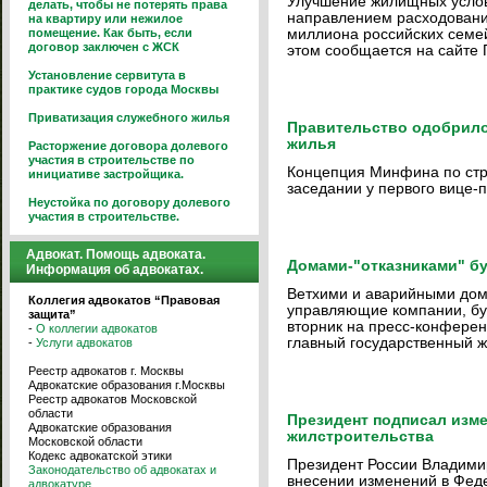
Улучшение жилищных усло
делать, чтобы не потерять права
направлением расходования
на квартиру или нежилое
помещение. Как быть, если
миллиона российских семей
договор заключен с ЖСК
этом сообщается на сайте 
Установление сервитута в
практике судов города Москвы
Приватизация служебного жилья
Правительство одобрило
жилья
Расторжение договора долевого
участия в строительстве по
Концепция Минфина по стр
инициативе застройщика.
заседании у первого вице-
Неустойка по договору долевого
участия в строительстве.
Адвокат. Помощь адвоката.
Домами-"отказниками" б
Информация об адвокатах.
Ветхими и аварийными дома
Коллегия адвокатов “Правовая
управляющие компании, бу
защита”
вторник на пресс-конферен
-
О коллегии адвокатов
главный государственный 
-
Услуги адвокатов
Реестр адвокатов г. Москвы
Адвокатские образования г.Москвы
Реестр адвокатов Московской
области
Президент подписал изме
Адвокатские образования
жилстроительства
Московской области
Кодекс адвокатской этики
Президент России Владими
Законодательство об адвокатах и
внесении изменений в Феде
адвокатуре