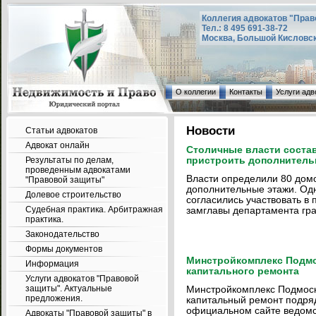
Коллегия адвокатов "Прав
Тел.: 8 495 691-38-72
Москва, Большой Кисловский
О коллегии
Контакты
Услуги адв
Новости
Статьи адвокатов
Адвокат онлайн
Столичные власти состав
Результаты по делам,
пристроить дополнитель
проведенным адвокатами
Власти определили 80 домо
"Правовой защиты"
дополнительные этажи. Одн
Долевое строительство
согласились участвовать в 
Судебная практика. Арбитражная
замглавы департамента гра
практика.
Законодательство
Формы документов
Минстройкомплекс Подмо
Информация
капитального ремонта
Услуги адвокатов "Правовой
защиты". Актуальные
Минстройкомплекс Подмоск
предложения.
капитальный ремонт подря
официальном сайте ведомст
Адвокаты "Правовой защиты" в