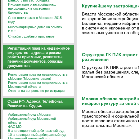
Банкротство застройщика.
Информация о застройщиках,
Крупнейшему застройщик
находящихся в состоянии
банкротства
Власти Московской области
Снос пятиэтажек в Москве в 2015
из крупнейших застройщик
году
Балакина, недавно избранн
Многоквартирные дома на землях
в системном уклонении от 
ИЖС
земельных участков на общ
Службы судебных приставов
Регистрация прав на недвижимое
имущество - адреса и режим
Структура ГК ПИК строит
работы приемных, реквизиты,
разрешения
перечни документов, образцы
документов.
Структура ГК ПИК строит в
жилья без разрешения, сле
Регистрация прав на недвижимость в
Московской области.
г.Москве (Мосрегистрация)
Регистрация прав на недвижимость в
Московской области
Ответы на вопросы по регистрации
Москва обязала застрой
Суды РФ. Адреса. Телефоны.
инфраструктуру за свой 
Реквизиты. Судьи.
Москва обязала застройщи
Арбитражный суд г.Москвы
транспортной и социальной 
Арбитражный суд Московской
постановления столичного 
области
правительства Москвы».
ФАС МО
9 апелляционный арбитражный суд
10 апелляционный арбитражный суд
Московский городской суд