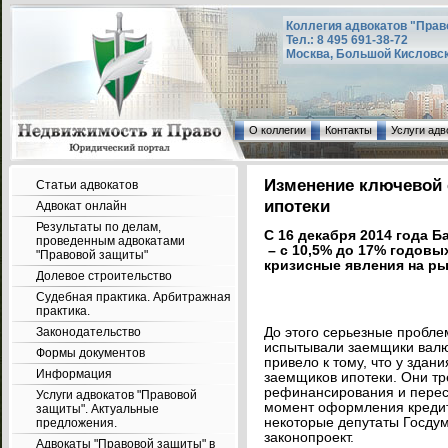
Коллегия адвокатов "Прав
Тел.: 8 495 691-38-72
Москва, Большой Кисловский
О коллегии
Контакты
Услуги адв
Изменение ключевой с
Статьи адвокатов
ипотеки
Адвокат онлайн
Результаты по делам,
С 16 декабря 2014 года Б
проведенным адвокатами
– с 10,5% до 17% годов
"Правовой защиты"
кризисные явления на р
Долевое строительство
Судебная практика. Арбитражная
практика.
Законодательство
До этого серьезные пробле
испытывали заемщики валю
Формы документов
привело к тому, что у здан
Информация
заемщиков ипотеки. Они тр
рефинансирования и пересч
Услуги адвокатов "Правовой
момент оформления кредит
защиты". Актуальные
некоторые депутаты Госдум
предложения.
законопроект.
Адвокаты "Правовой защиты" в