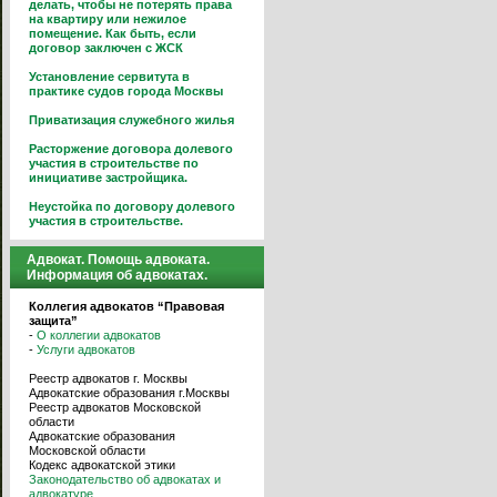
делать, чтобы не потерять права
на квартиру или нежилое
помещение. Как быть, если
договор заключен с ЖСК
Установление сервитута в
практике судов города Москвы
Приватизация служебного жилья
Расторжение договора долевого
участия в строительстве по
инициативе застройщика.
Неустойка по договору долевого
участия в строительстве.
Адвокат. Помощь адвоката.
Информация об адвокатах.
Коллегия адвокатов “Правовая
защита”
-
О коллегии адвокатов
-
Услуги адвокатов
Реестр адвокатов г. Москвы
Адвокатские образования г.Москвы
Реестр адвокатов Московской
области
Адвокатские образования
Московской области
Кодекс адвокатской этики
Законодательство об адвокатах и
адвокатуре