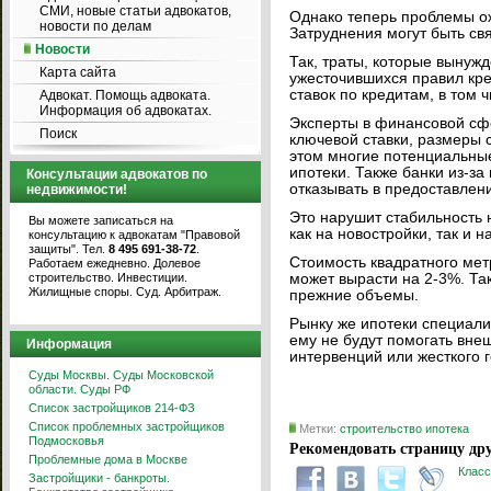
СМИ, новые статьи адвокатов,
Однако теперь проблемы ож
новости по делам
Затруднения могут быть свя
Новости
Так, траты, которые вынужд
Карта сайта
ужесточившихся правил кре
ставок по кредитам, в том 
Адвокат. Помощь адвоката.
Информация об адвокатах.
Эксперты в финансовой сфе
Поиск
ключевой ставки, размеры 
этом многие потенциальные
ипотеки. Также банки из-з
Консультации адвокатов по
отказывать в предоставлени
недвижимости!
Это нарушит стабильность 
Вы можете записаться на
как на новостройки, так и н
консультацию к адвокатам "Правовой
защиты". Тел.
8 495 691-38-72
.
Стоимость квадратного мет
Работаем ежедневно. Долевое
строительство. Инвестиции.
может вырасти на 2-3%. Та
Жилищные споры. Суд. Арбитраж.
прежние объемы.
Рынку же ипотеки специали
ему не будут помогать вне
Информация
интервенций или жесткого 
Суды Москвы. Суды Московской
области. Суды РФ
Список застройщиков 214-ФЗ
Список проблемных застройщиков
Метки:
строительство
ипотека
Подмосковья
Рекомендовать страницу дру
Проблемные дома в Москве
Класс
Застройщики - банкроты.