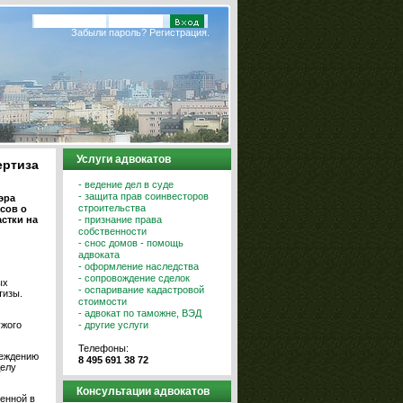
Забыли пароль?
Регистрация.
Услуги адвокатов
ертиза
- ведение дел в суде
- защита прав соинвесторов
эра
строительства
сов о
стки на
- признание права
собственности
- снос домов - помощь
адвоката
- оформление наследства
- сопровождение сделок
ых
- оспаривание кадастровой
тизы.
стоимости
- адвокат по таможне, ВЭД
ужого
- другие услуги
Телефоны:
реждению
8 495 691 38 72
делу
Консультации адвокатов
енной в