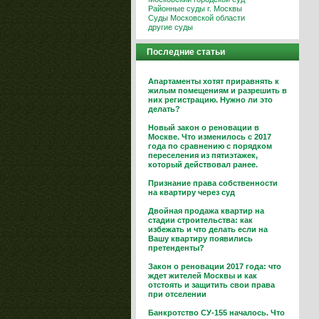
Районные суды г. Москвы
Суды Московской области
другие суды
Последние статьи
Апартаменты хотят приравнять к
жилым помещениям и разрешить в
них регистрацию. Нужно ли это
делать?
Новый закон о реновации в
Москве. Что изменилось с 2017
года по сравнению с порядком
переселения из пятиэтажек,
который действовал ранее.
Признание права собственности
на квартиру через суд
Двойная продажа квартир на
стадии строительства: как
избежать и что делать если на
Вашу квартиру появились
претенденты?
Закон о реновации 2017 года: что
ждет жителей Москвы и как
отстоять и защитить свои права
при отселении
Банкротство СУ-155 началось. Что