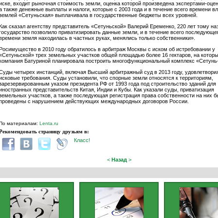
иске, входит рыночная стоимость земли, оценка которой произведена экспертами-оце
а также денежные выплаты и налоги, которые с 2003 года и в течение всего времени в
землей «Сетуньская» выплачивала в государственные бюджеты всех уровней.
Как сказал агентству представитель «Сетуньской» Валерий Еременко, 220 лет тому на
государство позволило приватизировать данные земли, и в течение всего последующе
времени земля находилась в частных руках, менялись только собственники».
Росимущество в 2010 году обратилось в арбитраж Москвы с иском об истребовании у
«Сетуньской» трех земельных участков общей площадью более 16 гектаров, на котор
компания Батуриной планировала построить многофункциональный комплекс «Сетунь
Суды четырех инстанций, включая Высший арбитражный суд в 2013 году, удовлетвори
исковые требования. Суды установили, что спорные земли относятся к территориям,
зарезервированным указом президента РФ от 1993 года под строительство зданий для
иностранных представительств Китая, Индии и Кубы. Как указали суды, приватизация
земельных участков, а также последующая регистрация права собственности на них б
проведены с нарушением действующих международных договоров России.
По материалам:
Lenta.ru
Рекомендовать страницу друзьям в:
Класс!
<
Назад
>