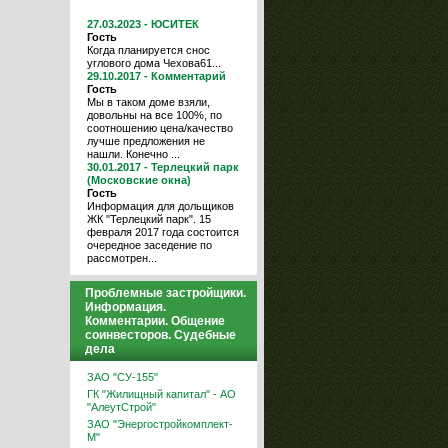
27.03.2023 - ЮСИТЕК
Гость
Когда планируется снос
углового дома Чехова61...
29.10.2017 - Комментарий
Гость
Мы в таком доме взяли,
довольны на все 100%, по
соотношению цена/качество
лучше предложения не
нашли. Конечно ...
30.01.2017 - Терлецкий парк
(Московские окна)
Гость
Информация для дольщиков
ЖК "Терлецкий парк". 15
февраля 2017 года состоится
очередное заседение по
рассмотрен...
Проблемные застройщики.
Информация.
Комментарии. Общение
соинвесторов. Судебные
дела
ЗАО "СУ-155"
ГК "Жилищный капитал" - АО
"АлеутСтрой"
ЗАО "Энергостройкомплект-
М"