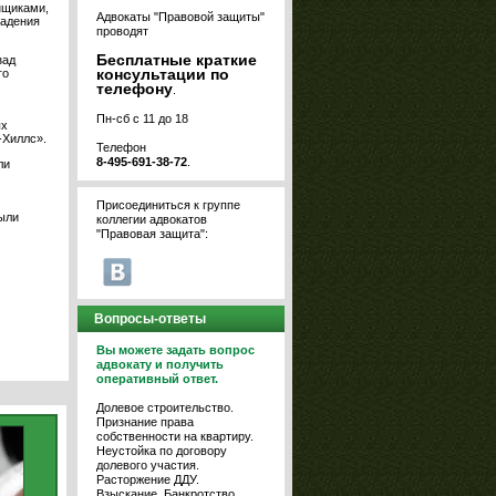
нщиками,
Адвокаты "Правовой защиты"
ладения
проводят
Бесплатные краткие
зад
консультации по
го
телефону
.
Пн-сб с 11 до 18
ых
-Хиллс».
Телефон
8-495-691-38-72
.
ли
Присоединиться к группе
ыли
коллегии адвокатов
"Правовая защита":
Вопросы-ответы
Вы можете задать вопрос
адвокату и получить
оперативный ответ.
Долевое строительство.
Признание права
собственности на квартиру.
Неустойка по договору
долевого участия.
Расторжение ДДУ.
Взыскание. Банкротство