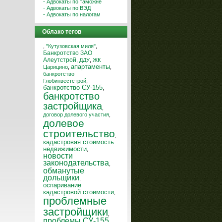
- Адвокаты по таможне
- Адвокаты по ВЭД
- Адвокаты по налогам
Облако тегов
,
"Кутузовская миля"
,
Банкротство ЗАО
Алеутстрой
,
ДДУ
,
ЖК
апартаменты
Царицино
,
,
банкротство
Глобинвестстрой
,
банкротство СУ-155
,
банкротство
застройщика
,
договор долевого участия
,
долевое
строительство
,
кадастровая стоимость
недвижимости
,
новости
законодательства
,
обманутые
дольщики
,
оспаривание
кадастровой стоимости
,
проблемные
застройщики
,
проблемы СУ-155
,