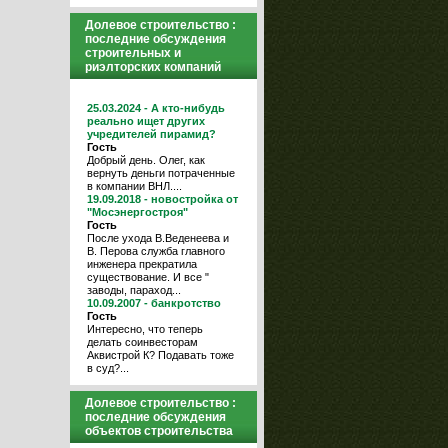
Долевое строительство :
последние обсуждения
строительных и
риэлторских компаний
25.03.2024 - А кто-нибудь
реально ищет других
учредителей пирамид?
Гость
Добрый день. Олег, как
вернуть деньги потраченные
в компании ВНЛ....
19.09.2018 - новостройка от
"Мосэнергостроя"
Гость
После ухода В.Веденеева и
В. Перова служба главного
инженера прекратила
существование. И все "
заводы, параход...
10.09.2007 - банкротство
Гость
Интересно, что теперь
делать соинвесторам
Аквистрой К? Подавать тоже
в суд?...
Долевое строительство :
последние обсуждения
объектов строительства