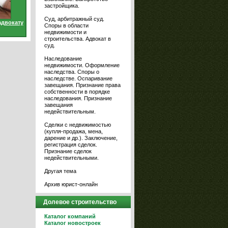
застройщика.
Суд, арбитражный суд.
адвокату
Споры в области
недвижимости и
строительства. Адвокат в
суд.
Наследование
недвижимости. Оформление
наследства. Споры о
наследстве. Оспаривание
завещания. Признание права
собственности в порядке
наследования. Признание
завещания
недействительным.
Сделки с недвижимостью
(купля-продажа, мена,
дарение и др.). Заключение,
регистрация сделок.
Признание сделок
недействительными.
Другая тема
Архив юрист-онлайн
Долевое строительство
Каталог компаний
Каталог новостроек