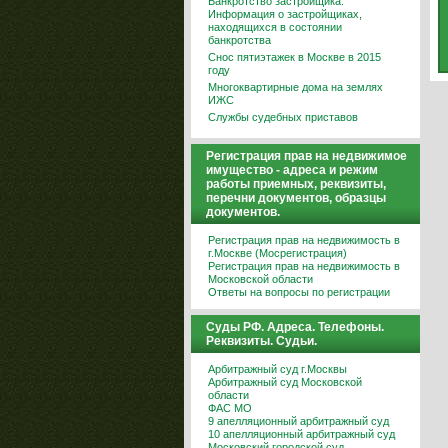
Банкротство застройщика.
Информация о застройщиках,
находящихся в состоянии
банкротства
Снос пятиэтажек в Москве в 2015
году
Многоквартирные дома на землях
ИЖС
Службы судебных приставов
Регистрация прав на недвижимое
имущество - адреса и режим
работы приемных, реквизиты,
перечни документов, образцы
документов.
Регистрация прав на недвижимость в
г.Москве (Мосрегистрация)
Регистрация прав на недвижимость в
Московской области
Ответы на вопросы по регистрации
Суды РФ. Адреса. Телефоны.
Реквизиты. Судьи.
Арбитражный суд г.Москвы
Арбитражный суд Московской
области
ФАС МО
9 апелляционный арбитражный суд
10 апелляционный арбитражный суд
Московский городской суд