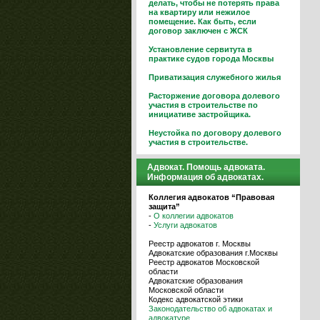
делать, чтобы не потерять права
на квартиру или нежилое
помещение. Как быть, если
договор заключен с ЖСК
Установление сервитута в
практике судов города Москвы
Приватизация служебного жилья
Расторжение договора долевого
участия в строительстве по
инициативе застройщика.
Неустойка по договору долевого
участия в строительстве.
Адвокат. Помощь адвоката.
Информация об адвокатах.
Коллегия адвокатов “Правовая
защита”
-
О коллегии адвокатов
-
Услуги адвокатов
Реестр адвокатов г. Москвы
Адвокатские образования г.Москвы
Реестр адвокатов Московской
области
Адвокатские образования
Московской области
Кодекс адвокатской этики
Законодательство об адвокатах и
адвокатуре