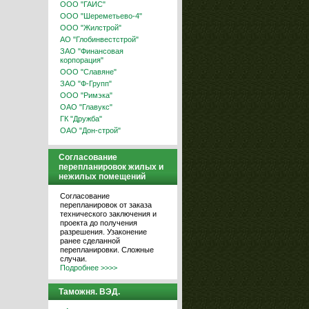
ООО "ГАИС"
ООО "Шереметьево-4"
ООО "Жилстрой"
АО "Глобинвестстрой"
ЗАО "Финансовая
корпорация"
ООО "Славяне"
ЗАО "Ф-Групп"
ООО "Римэка"
ОАО "Главукс"
ГК "Дружба"
ОАО "Дон-строй"
Согласование
перепланировок жилых и
нежилых помещений
Согласование
перепланировок от заказа
технического заключения и
проекта до получения
разрешения. Узаконение
ранее сделанной
перепланировки. Сложные
случаи.
Подробнее >>>>
Таможня. ВЭД.