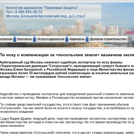
Коллегия адвокатов "Правовая Защита"
Тел.: 8 495 691-38-72
Москва, Большой Кисловский пер., д.1, стр.2
коллегии
Контакты
Услуги адвокатов
Адвокаты
Долевое строительство
По иску о компенсации за «посольские земли» назначена эксп
Арбитражный суд Москвы назначил судебную экспертизу по иску фирмы
«Территориальная дирекция "Сетуньская"», принадлежащей супруге бывшего м
Москвы Елене Батуриной, к Российской Федерации в лице Министерства финан
взыскании более 33 миллиардов рублей компенсации за изъятые земельные уча
западе Москвы — так называемые «посольские земли».
Ходатайство о проведении экспертизы для определения рыночной стоимости земельн
участков заявил истец. Минфин и Росимущество возражали против назначения экспер
По словам представителей государства, отсутствует сам факт причинения убытков
«Сетуньской», так как земля была не изъята в пользу государства, а истребована из ч
незаконного владения.
Судья Вадим Дудкин, ведущий дело, поручил проведение экспертизы экспертному уч
при Министерстве юстиции и отвел на нее три месяца. На это время производство по 
приостановлено.
Ранее представители «Сетуньской» поясняли, что в расчет суммы компенсации, заявл