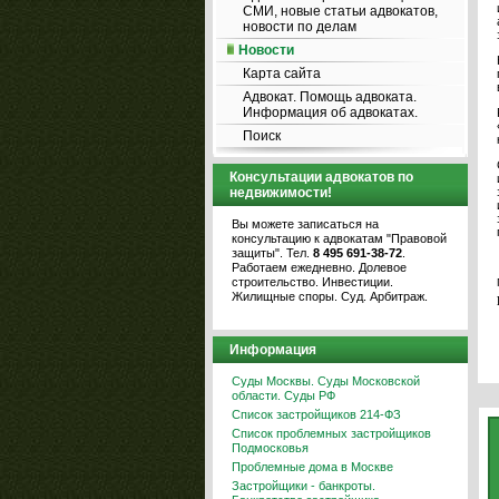
СМИ, новые статьи адвокатов,
новости по делам
Новости
Карта сайта
Адвокат. Помощь адвоката.
Информация об адвокатах.
Поиск
Консультации адвокатов по
недвижимости!
Вы можете записаться на
консультацию к адвокатам "Правовой
защиты". Тел.
8 495 691-38-72
.
Работаем ежедневно. Долевое
строительство. Инвестиции.
Жилищные споры. Суд. Арбитраж.
Информация
Суды Москвы. Суды Московской
области. Суды РФ
Список застройщиков 214-ФЗ
Список проблемных застройщиков
Подмосковья
Проблемные дома в Москве
Застройщики - банкроты.