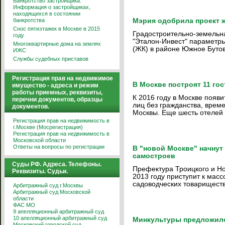
Банкротство застройщика.
Информация о застройщиках,
находящихся в состоянии
банкротства
Мэрия одобрила проект 
Снос пятиэтажек в Москве в 2015
Градостроительно-земельн
году
"Эталон-Инвест" параметры
Многоквартирные дома на землях
(ЖК) в районе Южное Бутов
ИЖС
Службы судебных приставов
Регистрация прав на недвижимое
В Москве построят 11 го
имущество - адреса и режим
работы приемных, реквизиты,
К 2016 году в Москве появи
перечни документов, образцы
лиц без гражданства, вре
документов.
Москвы. Еще шесть отелей 
Регистрация прав на недвижимость в
г.Москве (Мосрегистрация)
Регистрация прав на недвижимость в
Московской области
Ответы на вопросы по регистрации
В "новой Москве" начну
самостроев
Суды РФ. Адреса. Телефоны.
Префектура Троицкого и Но
Реквизиты. Судьи.
2013 году приступит к мас
садоводческих товарищест
Арбитражный суд г.Москвы
Арбитражный суд Московской
области
ФАС МО
9 апелляционный арбитражный суд
10 апелляционный арбитражный суд
Минкультуры предложило
Московский городской суд