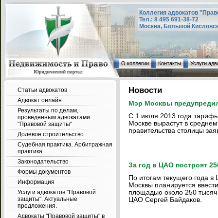
Коллегия адвокатов "Прав
Тел.: 8 495 691-38-72
Москва, Большой Кисловский
О коллегии
Контакты
Услуги адв
Новости
Статьи адвокатов
Адвокат онлайн
Мэр Москвы предупреди
Результаты по делам,
С 1 июля 2013 года тариф
проведенным адвокатами
Москве вырастут в среднем
"Правовой защиты"
правительства столицы зая
Долевое строительство
Судебная практика. Арбитражная
практика.
Законодательство
За год в ЦАО построят 2
Формы документов
По итогам текущего года в
Информация
Москвы планируется ввест
Услуги адвокатов "Правовой
площадью около 250 тысяч 
защиты". Актуальные
ЦАО Сергей Байдаков.
предложения.
Адвокаты "Правовой защиты" в