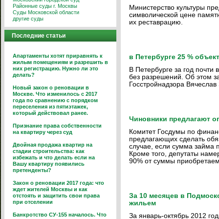
Районные суды г. Москвы
Министерство культуры пре
Суды Московской области
символической цене памятн
другие суды
их реставрацию.
Последние статьи
Апартаменты хотят приравнять к
в Петербурге 25 % объек
жилым помещениям и разрешить в
них регистрацию. Нужно ли это
В Петербурге за год почти 
делать?
без разрешений. Об этом з
Госстройнадзора Вячеслав 
Новый закон о реновации в
Москве. Что изменилось с 2017
года по сравнению с порядком
переселения из пятиэтажек,
который действовал ранее.
Чиновники предлагают ог
Признание права собственности
Комитет Госдумы по финан
на квартиру через суд
предлагающих сделать обя
Двойная продажа квартир на
случае, если сумма займа 
стадии строительства: как
Кроме того, депутаты наме
избежать и что делать если на
90% от суммы приобретаем
Вашу квартиру появились
претенденты?
Закон о реновации 2017 года: что
ждет жителей Москвы и как
За 10 месяцев в Подмоск
отстоять и защитить свои права
при отселении
жильем
Банкротство СУ-155 началось. Что
За январь-октябрь 2012 го