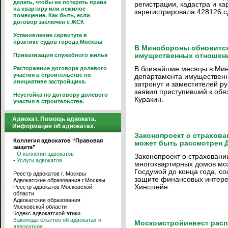
делать, чтобы не потерять права
регистрации, кадастра и ка
на квартиру или нежилое
зарегистрировала 428126 с
помещение. Как быть, если
договор заключен с ЖСК
Установление сервитута в
практике судов города Москвы
В Минобороны обновится
Приватизация служебного жилья
имущественных отношен
Расторжение договора долевого
В ближайшие месяцы в Мин
участия в строительстве по
департамента имущественн
инициативе застройщика.
затронут и заместителей р
заявил приступивший к обя
Неустойка по договору долевого
Куракин.
участия в строительстве.
Адвокат. Помощь адвоката.
Информация об адвокатах.
Законопроект о страхова
Коллегия адвокатов “Правовая
может быть рассмотрен Ду
защита”
-
О коллегии адвокатов
Законопроект о страховани
-
Услуги адвокатов
многоквартирных домов мож
Госдумой до конца года, со
Реестр адвокатов г. Москвы
защите финансовых интере
Адвокатские образования г.Москвы
Хинштейн.
Реестр адвокатов Московской
области
Адвокатские образования
Московской области
Кодекс адвокатской этики
Законодательство об адвокатах и
Москомстройинвест распл
адвокатуре