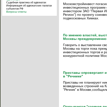
Судебная практика об адвокатах
Москомстройинвест погаси
Информация об адвокатских палатах
инвестиционных программ с
субъектов РФ
инвестором ЗАО "Первая И
Вопросы-ответы
Регион") по проекту соинв
подмосковных Химках.
По мнению властей, выст
Москвы преждевременно
Говорить о выставлении св
Москвы на торги пока преж
инвестиционных торгов и р
конкурентной политике Мос
Приставы опровергают и
в "Речнике"
Приставы не планируют ник
возведенных строений на 
"Речник" в Москве,сообщил
Открывается "горячая л