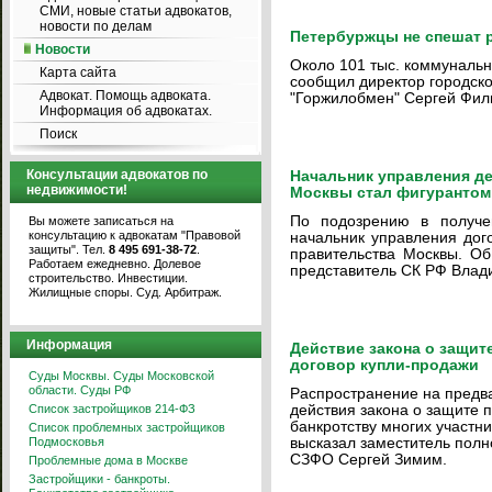
СМИ, новые статьи адвокатов,
новости по делам
Петербуржцы не спешат р
Новости
Около 101 тыс. коммунальн
Карта сайта
сообщил директор городско
Адвокат. Помощь адвоката.
"Горжилобмен" Сергей Фи
Информация об адвокатах.
Поиск
Консультации адвокатов по
Начальник управления д
недвижимости!
Москвы стал фигурантом
По подозрению в получе
Вы можете записаться на
консультацию к адвокатам "Правовой
начальник управления до
защиты". Тел.
8 495 691-38-72
.
правительства Москвы. О
Работаем ежедневно. Долевое
представитель СК РФ Влад
строительство. Инвестиции.
Жилищные споры. Суд. Арбитраж.
Информация
Действие закона о защит
договор купли-продажи
Суды Москвы. Суды Московской
области. Суды РФ
Распространение на предв
Список застройщиков 214-ФЗ
действия закона о защите 
банкротству многих участн
Список проблемных застройщиков
Подмосковья
высказал заместитель полн
СЗФО Сергей Зимим.
Проблемные дома в Москве
Застройщики - банкроты.