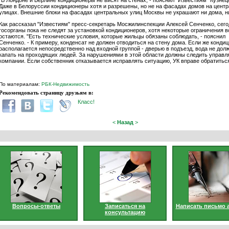
"В Лондоне и Берлине кондиционеры не висят на стенах, - пояснил "Известиям" Кузнецо
Даже в Белоруссии кондиционеры хотя и разрешены, но не на фасадах домов на цент
улицах. Внешние блоки на фасадах центральных улиц Москвы не украшают ни дома, ни
Как рассказал "Известиям" пресс-секретарь Мосжилинспекции Алексей Сенченко, сего
госорганы пока не следят за установкой кондиционеров, хотя некоторые ограничения в
остаются. "Есть технические условия, которые жильцы обязаны соблюдать, - пояснил
Сенченко. - К примеру, конденсат не должен отводиться на стену дома. Если же конди
располагается непосредственно над входной группой - дверью в подъезд, вода не дол
капать на проходящих людей. За нарушениями в этой области должны следить управ
компании. Если собственник отказывается исправлять ситуацию, УК вправе обратиться
По материалам:
РБК-Недвижимость
Рекомендовать страницу друзьям в:
Класс!
<
Назад
>
Вопросы-ответы
Записаться на
Написать письмо 
консультацию