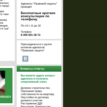
в. -
ральных
Адвокаты "Правовой защиты"
 город".
проводят
дня
Бесплатные краткие
се-таки
консультации по
телефону
.
ционер
жна
ляющие
Пн-сб с 11 до 18
 в суд".
Телефон
8-495-691-38-72
.
Присоединиться к группе
коллегии адвокатов
"Правовая защита":
Вопросы-ответы
Вы можете задать вопрос
адвокату и получить
оперативный ответ.
Долевое строительство.
Признание права
собственности на квартиру.
адвокату
Неустойка по договору
долевого участия.
Расторжение ДДУ.
Взыскание. Банкротство