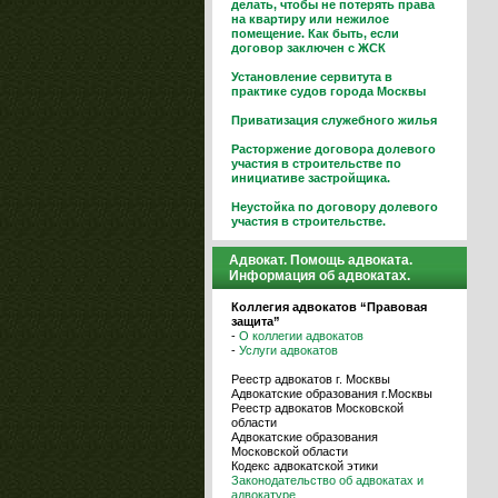
делать, чтобы не потерять права
на квартиру или нежилое
помещение. Как быть, если
договор заключен с ЖСК
Установление сервитута в
практике судов города Москвы
Приватизация служебного жилья
Расторжение договора долевого
участия в строительстве по
инициативе застройщика.
Неустойка по договору долевого
участия в строительстве.
Адвокат. Помощь адвоката.
Информация об адвокатах.
Коллегия адвокатов “Правовая
защита”
-
О коллегии адвокатов
-
Услуги адвокатов
Реестр адвокатов г. Москвы
Адвокатские образования г.Москвы
Реестр адвокатов Московской
области
Адвокатские образования
Московской области
Кодекс адвокатской этики
Законодательство об адвокатах и
адвокатуре