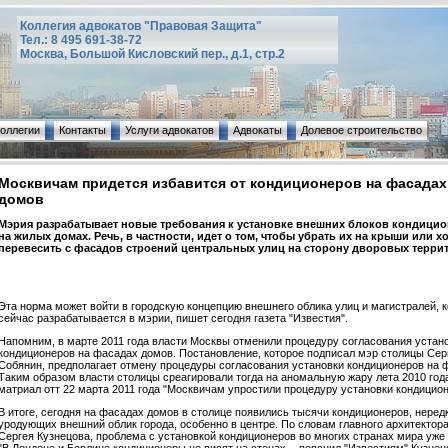
Коллегия адвокатов "Правовая Защита"
Тел.: 8 495 691-38-72
Москва, Большой Кисловский пер., д.1, стр.2
коллегии
Контакты
Услуги адвокатов
Адвокаты
Долевое строительство
Москвичам придется избавится от кондиционеров на фасадах
домов
Мэрия разрабатывает новые требования к установке внешних блоков кондици
на жилых домах. Речь, в частности, идет о том, чтобы убрать их на крыши или х
перевесить с фасадов строений центральных улиц на сторону дворовых терри
Эта норма может войти в городскую концепцию внешнего облика улиц и магистралей, 
сейчас разрабатывается в мэрии, пишет сегодня газета "Известия".
Напомним, в марте 2011 года власти Москвы отменили процедуру согласования устан
кондиционеров на фасадах домов. Постановление, которое подписал мэр столицы Сер
Собянин, предполагает отмену процедуры согласования установки кондиционеров на 
Таким образом власти столицы среагировали тогда на аномальную жару лета 2010 года
матриал отт 22 марта 2011 года "Москвичам упростили процедуру установки кондицион
В итоге, сегодня на фасадах домов в столице появились тысячи кондиционеров, неред
уродующих внешний облик города, особенно в центре. По словам главного архитектор
Сергея Кузнецова, проблема с установкой кондиционеров во многих странах мира уже