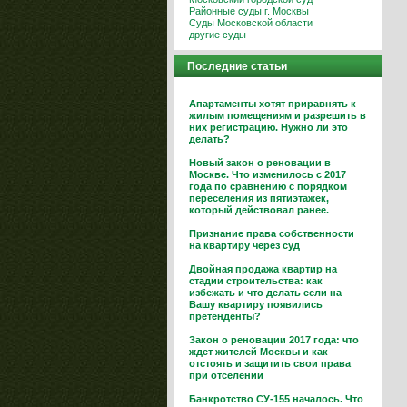
Районные суды г. Москвы
Суды Московской области
другие суды
Последние статьи
Апартаменты хотят приравнять к
жилым помещениям и разрешить в
них регистрацию. Нужно ли это
делать?
Новый закон о реновации в
Москве. Что изменилось с 2017
года по сравнению с порядком
переселения из пятиэтажек,
который действовал ранее.
Признание права собственности
на квартиру через суд
Двойная продажа квартир на
стадии строительства: как
избежать и что делать если на
Вашу квартиру появились
претенденты?
Закон о реновации 2017 года: что
ждет жителей Москвы и как
отстоять и защитить свои права
при отселении
Банкротство СУ-155 началось. Что