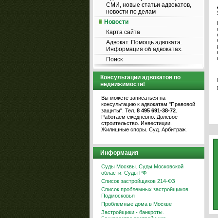
СМИ, новые статьи адвокатов,
новости по делам
Новости
Карта сайта
Адвокат. Помощь адвоката.
Информация об адвокатах.
Поиск
Консультации адвокатов по
недвижимости!
Вы можете записаться на
консультацию к адвокатам "Правовой
защиты". Тел.
8 495 691-38-72
.
Работаем ежедневно. Долевое
строительство. Инвестиции.
Жилищные споры. Суд. Арбитраж.
Информация
Суды Москвы. Суды Московской
области. Суды РФ
Список застройщиков 214-ФЗ
Список проблемных застройщиков
Подмосковья
Проблемные дома в Москве
Застройщики - банкроты.