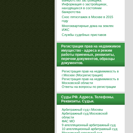
Банкротство застройщика.
Информация о застройщиках,
находящихся в состоянии
банкротства
Снос пятиэтажек в Москве в 2015
году
Многоквартирные дома на землях
ИЖС
Службы судебных приставов
Регистрация прав на недвижимое
имущество - адреса и режим
работы приемных, реквизиты,
перечни документов, образцы
документов.
Регистрация прав на недвижимость в
г.Москве (Мосрегистрация)
Регистрация прав на недвижимость в
Московской области
Ответы на вопросы по регистрации
Суды РФ. Адреса. Телефоны.
Реквизиты. Судьи.
Арбитражный суд г.Москвы
Арбитражный суд Московской
области
ФАС МО
9 апелляционный арбитражный суд
10 апелляционный арбитражный суд
Московский городской суд