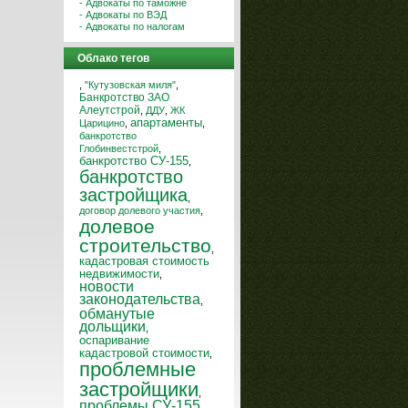
- Адвокаты по таможне
- Адвокаты по ВЭД
- Адвокаты по налогам
Облако тегов
,
"Кутузовская миля"
,
Банкротство ЗАО
Алеутстрой
,
ДДУ
,
ЖК
апартаменты
Царицино
,
,
банкротство
Глобинвестстрой
,
банкротство СУ-155
,
банкротство
застройщика
,
договор долевого участия
,
долевое
строительство
,
кадастровая стоимость
недвижимости
,
новости
законодательства
,
обманутые
дольщики
,
оспаривание
кадастровой стоимости
,
проблемные
застройщики
,
проблемы СУ-155
,