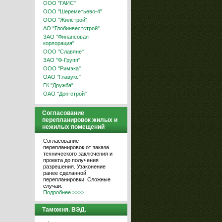
ООО "ГАИС"
ООО "Шереметьево-4"
ООО "Жилстрой"
АО "Глобинвестстрой"
ЗАО "Финансовая
корпорация"
ООО "Славяне"
ЗАО "Ф-Групп"
ООО "Римэка"
ОАО "Главукс"
ГК "Дружба"
ОАО "Дон-строй"
Согласование
перепланировок жилых и
нежилых помещений
Согласование
перепланировок от заказа
технического заключения и
проекта до получения
разрешения. Узаконение
ранее сделанной
перепланировки. Сложные
случаи.
Подробнее >>>>
Таможня. ВЭД.