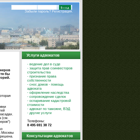
Забыли пароль?
Регистрация.
Услуги адвокатов
- ведение дел в суде
- защита прав соинвесторов
онеров
строительства
отя бы
- признание права
торий.
собственности
- снос домов - помощь
адвоката
- оформление наследства
которая
- сопровождение сделок
- оспаривание кадастровой
стоимости
овки
- адвокат по таможне, ВЭД
гей
- другие услуги
фасадах.
 (см.
Телефоны:
еров")
8 495 691 38 72
ко
а Москвы
Консультации адвокатов
 решена.