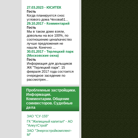
27.03.2023 - ЮСИТЕК
Гость
Когда планируется снос
углового дома Чехова61...
29.10.2017 - Комментарий
Гость
Мы в таком доме взяли,
довольны на все 100%, по
соотношению цена/качество
лучше предложения не
нашли. Конечно ...
30.01.2017 - Терлецкий парк
(Московские окна)
Гость
Информация для дольщиков
ЖК "Терлецкий парк". 15
февраля 2017 года состоится
очередное заседение по
рассмотрен...
Проблемные застройщики.
Информация.
Комментарии. Общение
соинвесторов. Судебные
дела
ЗАО "СУ-155"
ГК "Жилищный капитал" - АО
"АлеутСтрой"
ЗАО "Энергостройкомплект-
М"