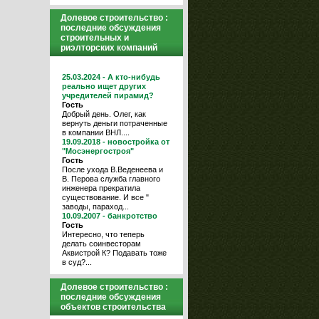
Долевое строительство :
последние обсуждения
строительных и
риэлторских компаний
25.03.2024 - А кто-нибудь
реально ищет других
учредителей пирамид?
Гость
Добрый день. Олег, как
вернуть деньги потраченные
в компании ВНЛ....
19.09.2018 - новостройка от
"Мосэнергостроя"
Гость
После ухода В.Веденеева и
В. Перова служба главного
инженера прекратила
существование. И все "
заводы, параход...
10.09.2007 - банкротство
Гость
Интересно, что теперь
делать соинвесторам
Аквистрой К? Подавать тоже
в суд?...
Долевое строительство :
последние обсуждения
объектов строительства