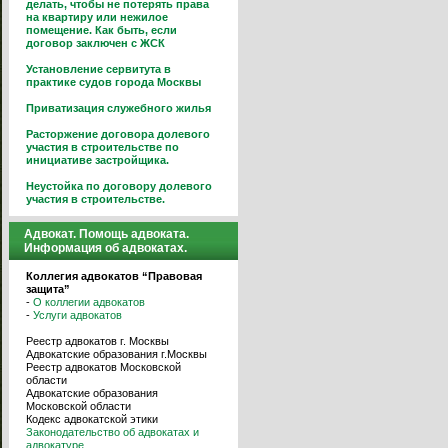
делать, чтобы не потерять права
на квартиру или нежилое
помещение. Как быть, если
договор заключен с ЖСК
Установление сервитута в
практике судов города Москвы
Приватизация служебного жилья
Расторжение договора долевого
участия в строительстве по
инициативе застройщика.
Неустойка по договору долевого
участия в строительстве.
Адвокат. Помощь адвоката.
Информация об адвокатах.
Коллегия адвокатов “Правовая
защита”
-
О коллегии адвокатов
-
Услуги адвокатов
Реестр адвокатов г. Москвы
Адвокатские образования г.Москвы
Реестр адвокатов Московской
области
Адвокатские образования
Московской области
Кодекс адвокатской этики
Законодательство об адвокатах и
адвокатуре