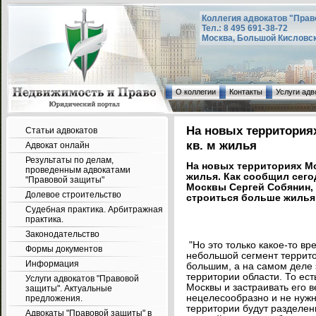
Коллегия адвокатов "Прав
Тел.: 8 495 691-38-72
Москва, Большой Кисловский
О коллегии
Контакты
Услуги адв
На новых территория
Статьи адвокатов
кв. м жилья
Адвокат онлайн
Результаты по делам,
На новых территориях Мо
проведенным адвокатами
жилья. Как сообщил сего
"Правовой защиты"
Москвы Сергей Собянин, 
Долевое строительство
строиться больше жилья,
Судебная практика. Арбитражная
практика.
Законодательство
"Но это только какое-то вре
Формы документов
небольшой сегмент террито
Информация
большим, а на самом деле 
территории области. То ест
Услуги адвокатов "Правовой
Москвы и застраивать его в
защиты". Актуальные
нецелесообразно и не нужно
предложения.
территории будут разделены
Адвокаты "Правовой защиты" в