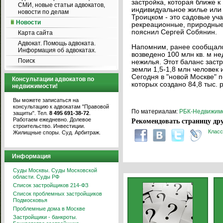
застройка, которая ближе 
СМИ, новые статьи адвокатов,
индивидуальное жилье или 
новости по делам
Троицком - это садовые уч
Новости
рекреационные, природные 
пояснил Сергей Собянин.
Карта сайта
Адвокат. Помощь адвоката.
Напомним, ранее сообщалос
Информация об адвокатах.
возведено 100 млн кв. м н
Поиск
нежилья. Этот баланс заст
земли 1,5-1,8 млн человек и
Сегодня в "новой Москве" 
Консультации адвокатов по
которых создано 84,8 тыс. 
недвижимости!
Вы можете записаться на
консультацию к адвокатам "Правовой
По материалам:
РБК-Недвижим
защиты". Тел.
8 495 691-38-72
.
Работаем ежедневно. Долевое
Рекомендовать страницу дру
строительство. Инвестиции.
Класс
Жилищные споры. Суд. Арбитраж.
Информация
Суды Москвы. Суды Московской
области. Суды РФ
Список застройщиков 214-ФЗ
Список проблемных застройщиков
Подмосковья
Проблемные дома в Москве
Застройщики - банкроты.