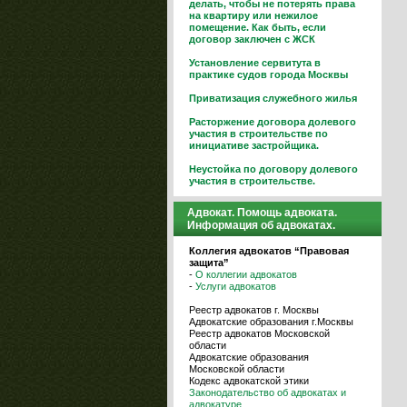
делать, чтобы не потерять права
на квартиру или нежилое
помещение. Как быть, если
договор заключен с ЖСК
Установление сервитута в
практике судов города Москвы
Приватизация служебного жилья
Расторжение договора долевого
участия в строительстве по
инициативе застройщика.
Неустойка по договору долевого
участия в строительстве.
Адвокат. Помощь адвоката.
Информация об адвокатах.
Коллегия адвокатов “Правовая
защита”
-
О коллегии адвокатов
-
Услуги адвокатов
Реестр адвокатов г. Москвы
Адвокатские образования г.Москвы
Реестр адвокатов Московской
области
Адвокатские образования
Московской области
Кодекс адвокатской этики
Законодательство об адвокатах и
адвокатуре