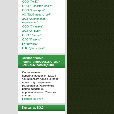
ООО "ГАИС"
ООО "Шереметьево-4"
ООО "Жилстрой"
АО "Глобинвестстрой"
ЗАО "Финансовая
корпорация"
ООО "Славяне"
ЗАО "Ф-Групп"
ООО "Римэка"
ОАО "Главукс"
ГК "Дружба"
ОАО "Дон-строй"
Согласование
перепланировок жилых и
нежилых помещений
Согласование
перепланировок от заказа
технического заключения и
проекта до получения
разрешения. Узаконение
ранее сделанной
перепланировки. Сложные
случаи.
Подробнее >>>>
Таможня. ВЭД.