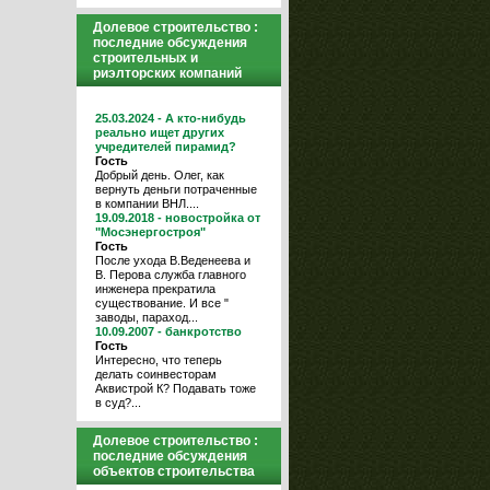
Долевое строительство :
последние обсуждения
строительных и
риэлторских компаний
25.03.2024 - А кто-нибудь
реально ищет других
учредителей пирамид?
Гость
Добрый день. Олег, как
вернуть деньги потраченные
в компании ВНЛ....
19.09.2018 - новостройка от
"Мосэнергостроя"
Гость
После ухода В.Веденеева и
В. Перова служба главного
инженера прекратила
существование. И все "
заводы, параход...
10.09.2007 - банкротство
Гость
Интересно, что теперь
делать соинвесторам
Аквистрой К? Подавать тоже
в суд?...
Долевое строительство :
последние обсуждения
объектов строительства