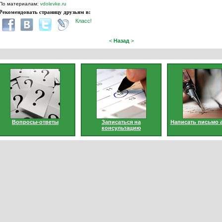
По материалам:
vdolevke.ru
Рекомендовать страницу друзьям в:
Класс!
<
Назад
>
Вопросы-ответы
Записаться на
Написать письмо 
консультацию