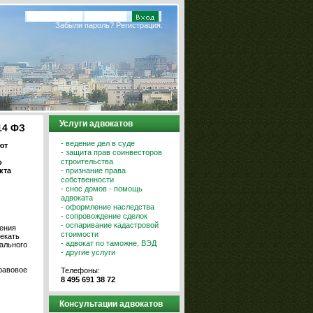
Забыли пароль?
Регистрация.
Услуги адвокатов
14 ФЗ
- ведение дел в суде
ют
- защита прав соинвесторов
строительства
о
кта
- признание права
собственности
- снос домов - помощь
адвоката
- оформление наследства
- сопровождение сделок
- оспаривание кадастровой
шения
стоимости
екать
- адвокат по таможне, ВЭД
ального
- другие услуги
равовое
Телефоны:
8 495 691 38 72
Консультации адвокатов