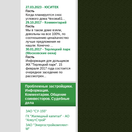
27.03.2023 - ЮСИТЕК
Гость
Когда планируется снос
углового дома Чехова61...
29.10.2017 - Комментарий
Гость
Мы в таком доме взяли,
довольны на все 100%, по
соотношению цена/качество
лучше предложения не
нашли. Конечно ...
30.01.2017 - Терлецкий парк
(Московские окна)
Гость
Информация для дольщиков
ЖК "Терлецкий парк". 15
февраля 2017 года состоится
очередное заседение по
рассмотрен...
Проблемные застройщики.
Информация.
Комментарии. Общение
соинвесторов. Судебные
дела
ЗАО "СУ-155"
ГК "Жилищный капитал" - АО
"АлеутСтрой"
ЗАО "Энергостройкомплект-
М"