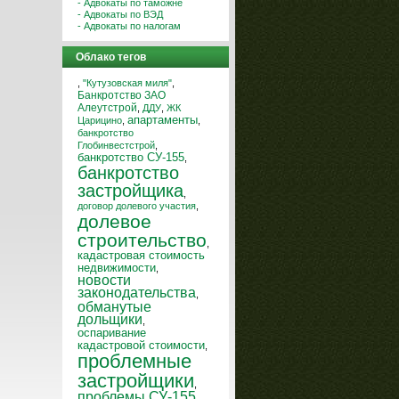
- Адвокаты по таможне
- Адвокаты по ВЭД
- Адвокаты по налогам
Облако тегов
,
"Кутузовская миля"
,
Банкротство ЗАО
Алеутстрой
,
ДДУ
,
ЖК
апартаменты
Царицино
,
,
банкротство
Глобинвестстрой
,
банкротство СУ-155
,
банкротство
застройщика
,
договор долевого участия
,
долевое
строительство
,
кадастровая стоимость
недвижимости
,
новости
законодательства
,
обманутые
дольщики
,
оспаривание
кадастровой стоимости
,
проблемные
застройщики
,
проблемы СУ-155
,