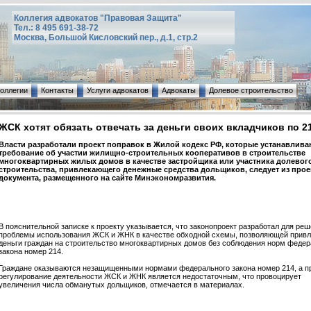
Коллегия адвокатов "Правовая Защита"
Тел.: 8 495 691-38-72
Москва, Большой Кисловский пер., д.1, стр.2
коллегии
Контакты
Услуги адвокатов
Адвокаты
Долевое строительство
ЖСК хотят обязать отвечать за деньги своих вкладчиков по 2
Власти разработали проект поправок в Жилой кодекс РФ, которые устанавлива
требование об участии жилищно-строительных кооперативов в строительстве
многоквартирных жилых домов в качестве застройщика или участника долевог
строительства, привлекающего денежные средства дольщиков, следует из прое
документа, размещенного на сайте Минэкономразвития.
В пояснительной записке к проекту указывается, что законопроект разработал для ре
проблемы использования ЖСК и ЖНК в качестве обходной схемы, позволяющей привл
деньги граждан на строительство многоквартирных домов без соблюдения норм федер
закона номер 214.
Граждане оказываются незащищенными нормами федерального закона номер 214, а п
регулирование деятельности ЖСК и ЖНК является недостаточным, что провоцирует
увеличения числа обманутых дольщиков, отмечается в материалах.