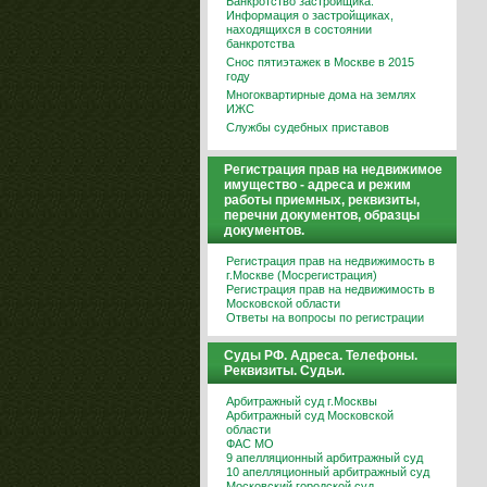
Банкротство застройщика.
Информация о застройщиках,
находящихся в состоянии
банкротства
Снос пятиэтажек в Москве в 2015
году
Многоквартирные дома на землях
ИЖС
Службы судебных приставов
Регистрация прав на недвижимое
имущество - адреса и режим
работы приемных, реквизиты,
перечни документов, образцы
документов.
Регистрация прав на недвижимость в
г.Москве (Мосрегистрация)
Регистрация прав на недвижимость в
Московской области
Ответы на вопросы по регистрации
Суды РФ. Адреса. Телефоны.
Реквизиты. Судьи.
Арбитражный суд г.Москвы
Арбитражный суд Московской
области
ФАС МО
9 апелляционный арбитражный суд
10 апелляционный арбитражный суд
Московский городской суд