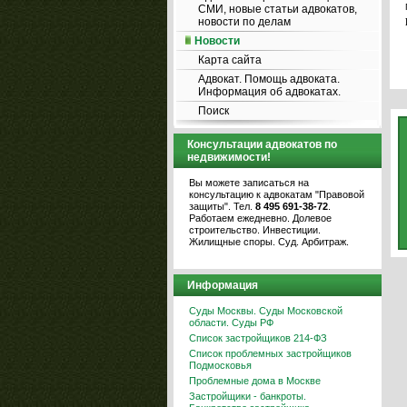
СМИ, новые статьи адвокатов,
новости по делам
Новости
Карта сайта
Адвокат. Помощь адвоката.
Информация об адвокатах.
Поиск
Консультации адвокатов по
недвижимости!
Вы можете записаться на
консультацию к адвокатам "Правовой
защиты". Тел.
8 495 691-38-72
.
Работаем ежедневно. Долевое
строительство. Инвестиции.
Жилищные споры. Суд. Арбитраж.
Информация
Суды Москвы. Суды Московской
области. Суды РФ
Список застройщиков 214-ФЗ
Список проблемных застройщиков
Подмосковья
Проблемные дома в Москве
Застройщики - банкроты.