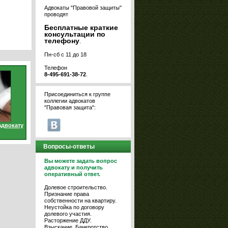
Адвокаты "Правовой защиты"
проводят
Бесплатные краткие
консультации по
телефону
.
Пн-сб с 11 до 18
Телефон
8-495-691-38-72
.
Присоединиться к группе
коллегии адвокатов
"Правовая защита":
адвокату
Вопросы-ответы
Вы можете задать вопрос
адвокату и получить
оперативный ответ.
Долевое строительство.
Признание права
собственности на квартиру.
Неустойка по договору
долевого участия.
Расторжение ДДУ.
Взыскание. Банкротство