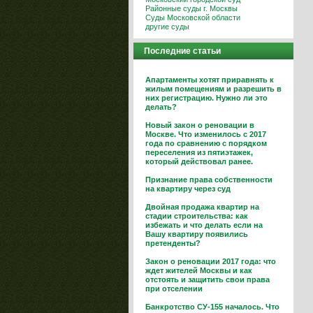
Районные суды г. Москвы
Суды Московской области
другие суды
Последние статьи
Апартаменты хотят приравнять к
жилым помещениям и разрешить в
них регистрацию. Нужно ли это
делать?
Новый закон о реновации в
Москве. Что изменилось с 2017
года по сравнению с порядком
переселения из пятиэтажек,
который действовал ранее.
Признание права собственности
на квартиру через суд
Двойная продажа квартир на
стадии строительства: как
избежать и что делать если на
Вашу квартиру появились
претенденты?
Закон о реновации 2017 года: что
ждет жителей Москвы и как
отстоять и защитить свои права
при отселении
Банкротство СУ-155 началось. Что