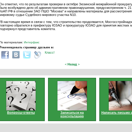
Он отметил, что по результатам проверки в октябре Зюзинской межрайонной прокурат
было возбуждено дело об административном правонарушении, предусмотренном ч. 21 
КоАП РФ в отношении ЗАО ПШО "Москва" и направлены материалы для рассмотрения
мировому судье Судебного мирового участка N10.
"В настоящее время в связи с тем, что строительство продолжается, Мосгосстройнадз
повторно обратился в префектуру ЮЗАО и прокуратуру ЮЗАО для принятия жестких ме
подчеркнул представитель комитета.
По материалам:
Интерфакс
Рекомендовать страницу друзьям в:
Класс!
<
Назад
>
Вопросы-ответы
Записаться на
Написать письмо 
консультацию