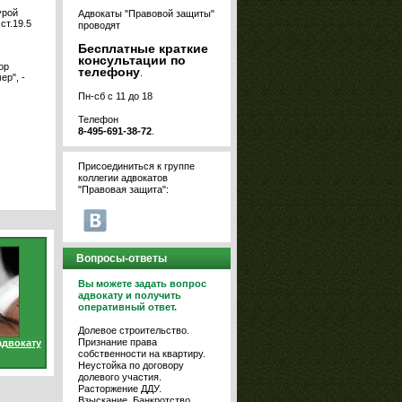
урой
Адвокаты "Правовой защиты"
ст.19.5
проводят
Бесплатные краткие
консультации по
ор
телефону
.
р", -
Пн-сб с 11 до 18
Телефон
8-495-691-38-72
.
Присоединиться к группе
коллегии адвокатов
"Правовая защита":
Вопросы-ответы
Вы можете задать вопрос
адвокату и получить
оперативный ответ.
Долевое строительство.
Признание права
адвокату
собственности на квартиру.
Неустойка по договору
долевого участия.
Расторжение ДДУ.
Взыскание. Банкротство