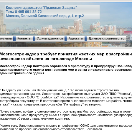
Коллегия адвокатов "Правовая Защита"
Тел.: 8 495 691-38-72
Москва, Большой Кисловский пер., д.1, стр.2
коллегии
Контакты
Услуги адвокатов
Адвокаты
Долевое строительство
Мосгосстронадзор требует принятия жестких мер к застройщ
незаконного объекта на юго-западе Москвы
Мосгосстройнадзор повторно обратился в префектуру и прокуратуру Юго-Запа
административного округа для принятия мер в связи с незаконным строительс
административного здания.
"По адресу ул. Большая Черемушкинская, д. 13 с июня ведется строительство
административного здания. Инвестором-застройщиком выступает ЗАО ПШО "Москва",
генподрядчиком - ООО "СтройМонтаж". Разрешение на строительство и другие докуме
застройщика отсутствуют. В настоящее время выполняются монолитные работы четве
этажа", - сказал сотрудник пресс-службы "Интерфаксу" во вторник.
По его словам, по факту самовольного строительства Мосгосстройнадзор еще в июле
направил письмо в прокуратуру ЮЗАО с просьбой организовать комплексную проверк
указанного объекта с привлечением комитета.
"Кроме того, было направлено письмо в префектуру ЮЗАО для рассмотрения на окру
комиссии по пресечению самовольного строительства", - сказал он.