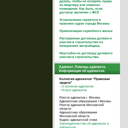
делать, чтобы не потерять права
на квартиру или нежилое
помещение. Как быть, если
договор заключен с ЖСК
Установление сервитута в
практике судов города Москвы
Приватизация служебного жилья
Расторжение договора долевого
участия в строительстве по
инициативе застройщика.
Неустойка по договору долевого
участия в строительстве.
Адвокат. Помощь адвоката.
Информация об адвокатах.
Коллегия адвокатов “Правовая
защита”
-
О коллегии адвокатов
-
Услуги адвокатов
Реестр адвокатов г. Москвы
Адвокатские образования г.Москвы
Реестр адвокатов Московской
области
Адвокатские образования
Московской области
Кодекс адвокатской этики
Законодательство об адвокатах и
адвокатуре