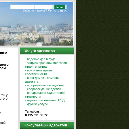
Забыли пароль?
Регистрация.
Услуги адвокатов
икам
- ведение дел в суде
- защита прав соинвесторов
дного
строительства
твом
- признание права
собственности
- снос домов - помощь
адвоката
- оформление наследства
- сопровождение сделок
- оспаривание кадастровой
нты у
стоимости
ртого
- адвокат по таможне, ВЭД
- другие услуги
Телефоны:
у
8 495 691 38 72
жной
Консультации адвокатов