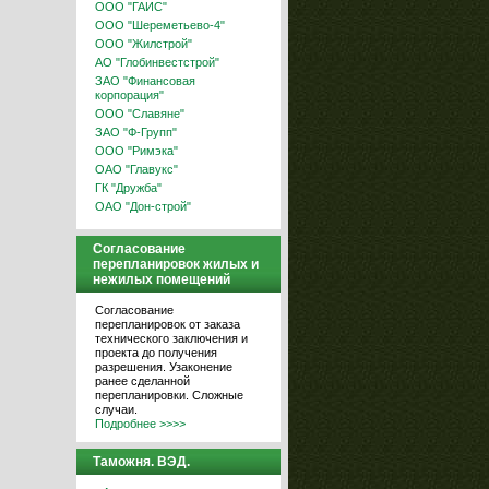
ООО "ГАИС"
ООО "Шереметьево-4"
ООО "Жилстрой"
АО "Глобинвестстрой"
ЗАО "Финансовая
корпорация"
ООО "Славяне"
ЗАО "Ф-Групп"
ООО "Римэка"
ОАО "Главукс"
ГК "Дружба"
ОАО "Дон-строй"
Согласование
перепланировок жилых и
нежилых помещений
Согласование
перепланировок от заказа
технического заключения и
проекта до получения
разрешения. Узаконение
ранее сделанной
перепланировки. Сложные
случаи.
Подробнее >>>>
Таможня. ВЭД.