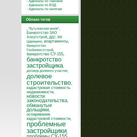
- Адвокаты по таможне
- Адвокаты по ВЭД
- Адвокаты по налогам
Облако тегов
,
"Кутузовская миля"
,
Банкротство ЗАО
Алеутстрой
,
ДДУ
,
ЖК
апартаменты
Царицино
,
,
банкротство
Глобинвестстрой
,
банкротство СУ-155
,
банкротство
застройщика
,
договор долевого участия
,
долевое
строительство
,
кадастровая стоимость
недвижимости
,
новости
законодательства
,
обманутые
дольщики
,
оспаривание
кадастровой стоимости
,
проблемные
застройщики
,
проблемы СУ-155
,