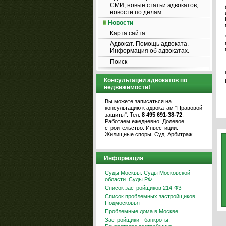
СМИ, новые статьи адвокатов,
новости по делам
Новости
Карта сайта
Адвокат. Помощь адвоката.
Информация об адвокатах.
Поиск
Консультации адвокатов по
недвижимости!
Вы можете записаться на
консультацию к адвокатам "Правовой
защиты". Тел.
8 495 691-38-72
.
Работаем ежедневно. Долевое
строительство. Инвестиции.
Жилищные споры. Суд. Арбитраж.
Информация
Суды Москвы. Суды Московской
области. Суды РФ
Список застройщиков 214-ФЗ
Список проблемных застройщиков
Подмосковья
Проблемные дома в Москве
Застройщики - банкроты.