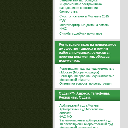
Банкротство застройщика.
Информация о застройщиках,
находящихся в состоянии
банкротства
Снос пятиэтажек в Москве в 2015
году
Многоквартирные дома на землях
ИЖС
Службы судебных приставов
Регистрация прав на недвижимое
имущество - адреса и режим
работы приемных, реквизиты,
перечни документов, образцы
документов.
Регистрация прав на недвижимость в
г.Москве (Мосрегистрация)
Регистрация прав на недвижимость в
Московской области
Ответы на вопросы по регистрации
Суды РФ. Адреса. Телефоны.
Реквизиты. Судьи.
Арбитражный суд г.Москвы
Арбитражный суд Московской
области
ФАС МО
9 апелляционный арбитражный суд
10 апелляционный арбитражный суд
Московский городской суд