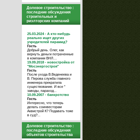
Долевое строительство :
последние обсуждения
строительных и
риэлторских компаний
25.03.2024 - А кто-нибудь
реально ищет других
учредителей пирамид?
Гость
Добрый день. Олег, как
вернуть деньги потраченные
в компании ВНЛ....
19.09.2018 - новостройка от
"Мосэнергостроя"
Гость
После ухода В.Веденеева и
В. Перова служба главного
инженера прекратила
существование. И все "
заводы, параход...
10.09.2007 - банкротство
Гость
Интересно, что теперь
делать соинвесторам
Аквистрой К? Подавать тоже
в суд?...
Долевое строительство :
последние обсуждения
объектов строительства