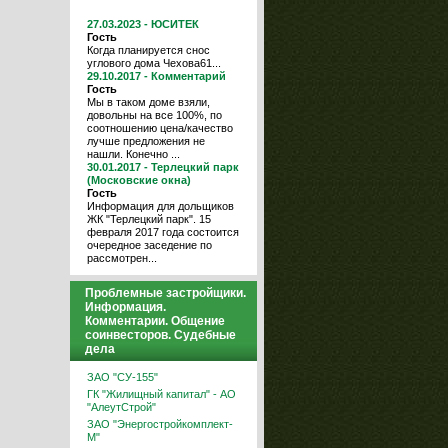
27.03.2023 - ЮСИТЕК
Гость
Когда планируется снос
углового дома Чехова61...
29.10.2017 - Комментарий
Гость
Мы в таком доме взяли,
довольны на все 100%, по
соотношению цена/качество
лучше предложения не
нашли. Конечно ...
30.01.2017 - Терлецкий парк
(Московские окна)
Гость
Информация для дольщиков
ЖК "Терлецкий парк". 15
февраля 2017 года состоится
очередное заседение по
рассмотрен...
Проблемные застройщики.
Информация.
Комментарии. Общение
соинвесторов. Судебные
дела
ЗАО "СУ-155"
ГК "Жилищный капитал" - АО
"АлеутСтрой"
ЗАО "Энергостройкомплект-
М"