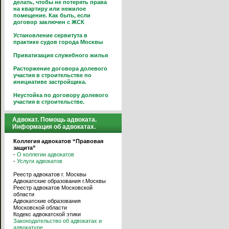
делать, чтобы не потерять права
на квартиру или нежилое
помещение. Как быть, если
договор заключен с ЖСК
Установление сервитута в
практике судов города Москвы
Приватизация служебного жилья
Расторжение договора долевого
участия в строительстве по
инициативе застройщика.
Неустойка по договору долевого
участия в строительстве.
Адвокат. Помощь адвоката.
Информация об адвокатах.
Коллегия адвокатов “Правовая
защита”
-
О коллегии адвокатов
-
Услуги адвокатов
Реестр адвокатов г. Москвы
Адвокатские образования г.Москвы
Реестр адвокатов Московской
области
Адвокатские образования
Московской области
Кодекс адвокатской этики
Законодательство об адвокатах и
адвокатуре