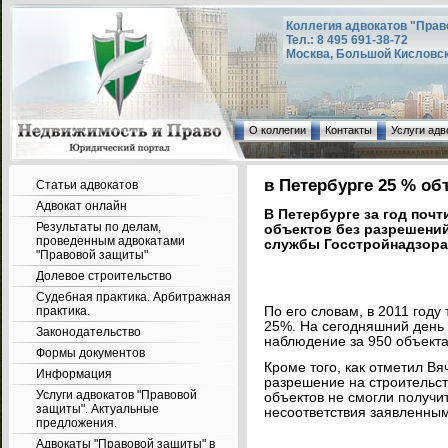
Коллегия адвокатов "Прав
Тел.: 8 495 691-38-72
Москва, Большой Кисловский
О коллегии
Контакты
Услуги адв
в Петербурге 25 % об
Статьи адвокатов
Адвокат онлайн
В Петербурге за год почт
Результаты по делам,
объектов без разрешений
проведенным адвокатами
службы Госстройнадзора
"Правовой защиты"
Долевое строительство
Судебная практика. Арбитражная
практика.
По его словам, в 2011 году
25%. На сегодняшний день
Законодательство
наблюдение за 950 объекта
Формы документов
Кроме того, как отметил Вяч
Информация
разрешение на строительс
Услуги адвокатов "Правовой
объектов не смогли получи
защиты". Актуальные
несоответствия заявленны
предложения.
Адвокаты "Правовой защиты" в